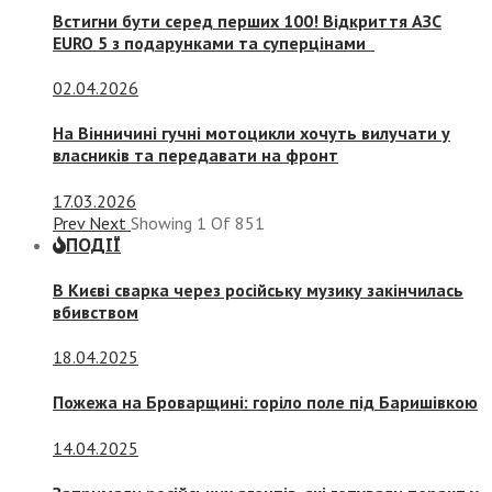
Встигни бути серед перших 100! Відкриття АЗС
EURO 5 з подарунками та суперцінами
02.04.2026
На Вінничині гучні мотоцикли хочуть вилучати у
власників та передавати на фронт
17.03.2026
Prev
Next
Showing
1
Of
851
ПОДІЇ
В Києві сварка через російську музику закінчилась
вбивством
18.04.2025
Пожежа на Броварщині: горіло поле під Баришівкою
14.04.2025