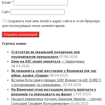
Email
*
Сайт
Сохранить моё имя, email и адрес сайта в этом браузере
для последующих моих комментариев.
Стрічка новин
Статуетки як ідеальний подарунок для
поціновувачів прекрасного
03.06.2026
Ціни на АЗС скоро знизяться, –
Свириденко
08.04.2026
Як працюють суші-ресторани у Броварах під час
війни: досвід «Сушия»
08.04.2026
Встигни бути серед перших 100! Відкриття АЗС EURO 5
з подарунками та суперцінами
02.04.2026
На Вінничині гучні мотоцикли хочуть вилучати у
власників та передавати на фронт
17.03.2026
На щиті повернувся додому Захисник України, – солдат
Солодкий Серафим Володимирович
02.06.2025