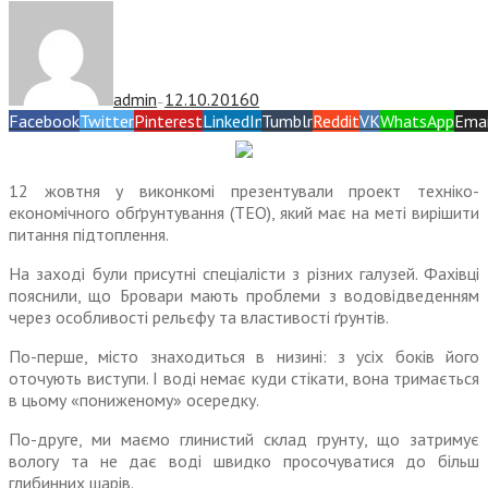
admin
12.10.2016
0
—
Facebook
Twitter
Pinterest
LinkedIn
Tumblr
Reddit
VK
WhatsApp
Emai
12 жовтня у виконкомі презентували проект техніко-
економічного обґрунтування (ТЕО), який має на меті вирішити
питання підтоплення.
На заході були присутні спеціалісти з різних галузей. Фахівці
пояснили, що Бровари мають проблеми з водовідведенням
через особливості рельєфу та властивості ґрунтів.
По-перше, місто знаходиться в низині: з усіх боків його
оточують виступи. І воді немає куди стікати, вона тримається
в цьому «пониженому» осередку.
По-друге, ми маємо глинистий склад грунту, що затримує
вологу та не дає воді швидко просочуватися до більш
глибинних шарів.