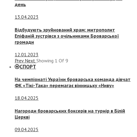
день
13.04.2023
Відбудують зруйнований храм: митрополит
Епіфаній зустрівся з очільниками Броварської
громади
12.01.2023
Prev
Next
Showing
1
Of
9
СПОРТ
На чемпіонаті України броварська команда дівчат
ФК «Тікі-Така» перемагає вінницьку «Ниву»
18.04.2025
Нагороди броварських боксерів на турнір в Білій
Церкві
09.04.2025