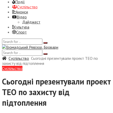
Події
Суспiльство
Анонси
Відео
Дайджест
Культура
Спорт
Суспiльство
Сьогодні презентували проект ТЕО по
захисту від підтоплення
Суспiльство
Сьогодні презентували проект
ТЕО по захисту від
підтоплення