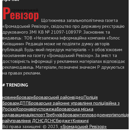
Щотижнева загальнополітична газета
«Громадський Ревізор», свідоцтво про державну реєстрацію
друкованого ЗМІ КВ № 21097-10897Р. Засновник та
видавець: ТОВ «Незалежна інформаційна компанія «Голос
Київщини» Редакція може не поділяти думку авторів
публікацій. Будь-який передрук матеріалів – з обов’язковим
посиланням на газету «Громадський Ревізор». За зміст та
достовірність інформації у рекламних матеріалах відповідає
рекламодавець. Матеріали, позначені значком Р друкуються
на правах реклами.
# TRENDING
новини
Бровари
Броварський район
відео
Поліція
Бровари
ДТП
Броварське районне управління поліції
війна з
Росією
Коронавірус
пожежа
Броварська міська
рада
вакцинація
спорт
Требухів
Броваритепловодоенергія
поліція
райуправління ДСНС
ДСНС
бюджет
Княжичі
Всі права захищені: © 2023,
«Громадський Ревізор»