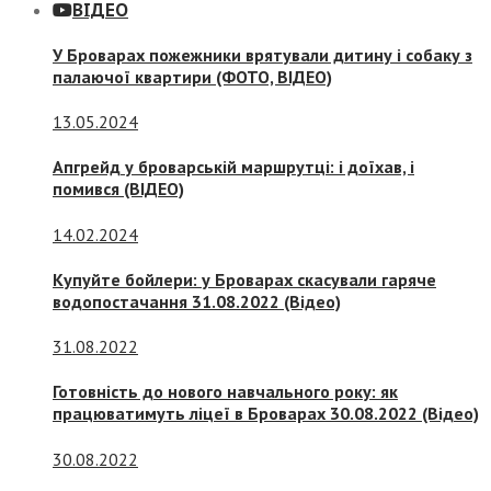
ВІДЕО
У Броварах пожежники врятували дитину і собаку з
палаючої квартири (ФОТО, ВІДЕО)
13.05.2024
Апгрейд у броварській маршрутці: і доїхав, і
помився (ВІДЕО)
14.02.2024
Купуйте бойлери: у Броварах скасували гаряче
водопостачання 31.08.2022 (Відео)
31.08.2022
Готовність до нового навчального року: як
працюватимуть ліцеї в Броварах 30.08.2022 (Відео)
30.08.2022