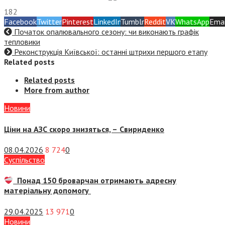
182
Facebook
Twitter
Pinterest
LinkedIn
Tumblr
Reddit
VK
WhatsApp
Emai
Початок опалювального сезону: чи виконають графік
тепловики
Реконструкція Київської: останні штрихи першого етапу
Related posts
Related posts
More from author
Новини
Ціни на АЗС скоро знизяться, –
Свириденко
08.04.2026
8 724
0
Суспiльство
Понад 150 броварчан отримають адресну
матеріальну допомогу
29.04.2025
13 971
0
Новини