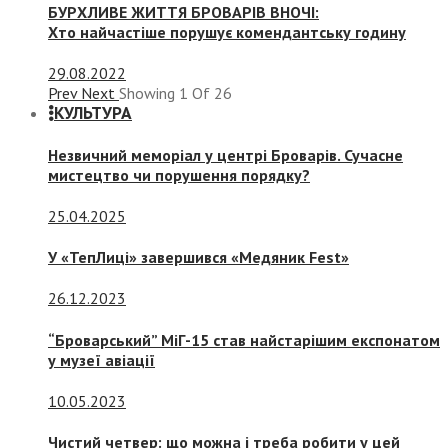
БУРХЛИВЕ ЖИТТЯ БРОВАРІВ ВНОЧІ:
Хто найчастіше порушує комендантську годину
29.08.2022
Prev
Next
Showing
1
Of
26
КУЛЬТУРА
Незвичний меморіал у центрі Броварів. Сучасне
мистецтво чи порушення порядку?
25.04.2025
У «ТепЛиці» завершився «Медяник Fest»
26.12.2023
“Броварський” МіГ-15 став найстарішим експонатом
у музеї авіації
10.05.2023
Чистий четвер: що можна і треба робити у цей