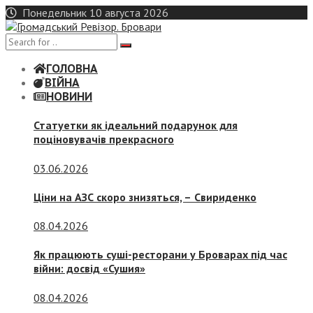
Skip
Понедельник 10 августа 2026
to
content
ГОЛОВНА
ВІЙНА
НОВИНИ
Статуетки як ідеальний подарунок для
поціновувачів прекрасного
03.06.2026
Ціни на АЗС скоро знизяться, –
Свириденко
08.04.2026
Як працюють суші-ресторани у Броварах під час
війни: досвід «Сушия»
08.04.2026