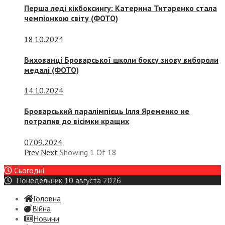
Перша леді кікбоксингу: Катерина Титаренко стала
чемпіонкою світу (ФОТО)
18.10.2024
Вихованці Броварської школи боксу знову вибороли
медалі (ФОТО)
14.10.2024
Броварський паралімпієць Ілля Яременко не
потрапив до вісімки кращих
07.09.2024
Prev
Next
Showing
1
Of
18
Сьогодні
Понедельник 10 августа 2026
Головна
Війна
Новини