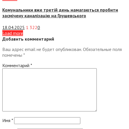
Комунальники вже третій день намагаються пробити
засмічену каналізацію на Грушевського
18.04.2025
1 322
0
Load more
Добавить комментарий
Ваш адрес email не будет опубликован.
Обязательные поля
помечены
*
Комментарий
*
Имя
*