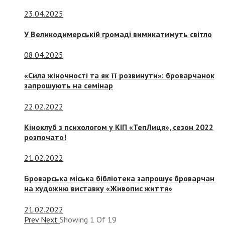
23.04.2025
У Великодимерській громаді вимикатимуть світло
08.04.2025
«Сила жіночності та як її розвинути»: броварчанок
запрошують на семінар
22.02.2022
Кіноклуб з психологом у КІП «ТепЛиця», сезон 2022
розпочато!
21.02.2022
Броварська міська бібліотека запрошує броварчан
на художню виставку «Живопис життя»
21.02.2022
Prev
Next
Showing
1
Of
19