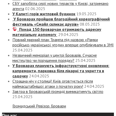
СБУ запобігла серії нових терактів у Києві, затримано
агента
02.06.2025
У Калиті горів житловий будинок
19.05.2025
У Броварах пройшов благодійний хореографічний
фестиваль «Смайл скликає друзів»
08.05.2025
Понад 150 броварчан отримають адресну
матеріальну допомогу
29.04.2025
Повний мирний план Трампа під назвою «‎Рамки
російсько-української угоди» вперше опублікували в ЗМІ
25.04.2025
Незвичний меморіал у центрі Броварів. Сучасне
мистецтво чи порушення порядку?
25.04.2025
У Броварах планують інфраструктурні оновлення:
капремонти, парковка біля лікарні та укриття в
садочку
24.04.2025
Страшна ніч у столиці! Київ оговтується після
наймасштабнішої атаки з початку року!
24.04.2025
Завтра в Броварській громаді вимикатимуть світло
23.04.2025
Громадський Ревізор. Бровари
Про нас