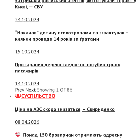
Затримали російських агентів, які готували теракт у
Києві, — СБУ
24.10.2024
“Накачав” дитину психотропами та згвалтував –
киянин проведе 14 років за ґратами
15.10.2024
Протаранив дерево і ледве не погубив трьох
пасажирів
14.10.2024
Prev
Next
Showing
1
Of
86
СУСПIЛЬСТВО
Ціни на АЗС скоро знизяться, –
Свириденко
08.04.2026
Понад 150 броварчан отримають адресну