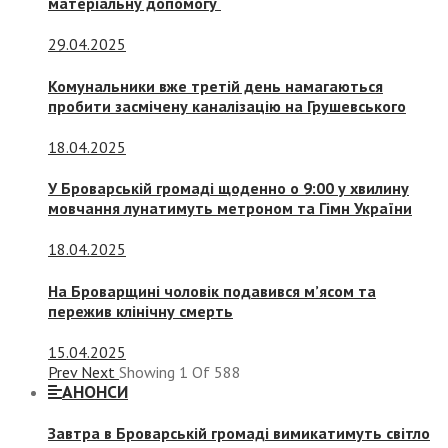
матеріальну допомогу
29.04.2025
Комунальники вже третій день намагаються
пробити засмічену каналізацію на Грушевського
18.04.2025
У Броварській громаді щоденно о 9:00 у хвилину
мовчання лунатимуть метроном та Гімн України
18.04.2025
На Броварщині чоловік подавився м’ясом та
пережив клінічну смерть
15.04.2025
Prev
Next
Showing
1
Of
588
АНОНСИ
Завтра в Броварській громаді вимикатимуть світло