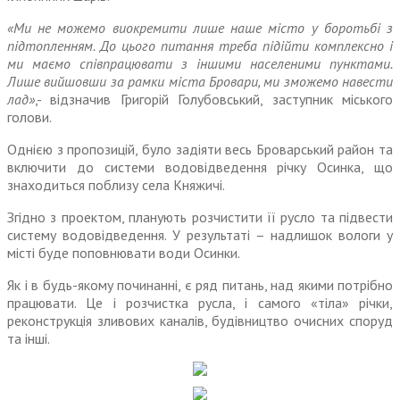
«Ми не можемо виокремити лише наше місто у боротьбі з
підтопленням. До цього питання треба підійти комплексно і
ми маємо співпрацювати з іншими населеними пунктами.
Лише вийшовши за рамки міста Бровари, ми зможемо навести
лад»
,- відзначив Григорій Голубовський, заступник міського
голови.
Однією з пропозицій, було задіяти весь Броварський район та
включити до системи водовідведення річку Осинка, що
знаходиться поблизу села Княжичі.
Згідно з проектом, планують розчистити її русло та підвести
систему водовідведення. У результаті – надлишок вологи у
місті буде поповнювати води Осинки.
Як і в будь-якому починанні, є ряд питань, над якими потрібно
працювати. Це і розчистка русла, і самого «тіла» річки,
реконструкція зливових каналів, будівництво очисних споруд
та інші.