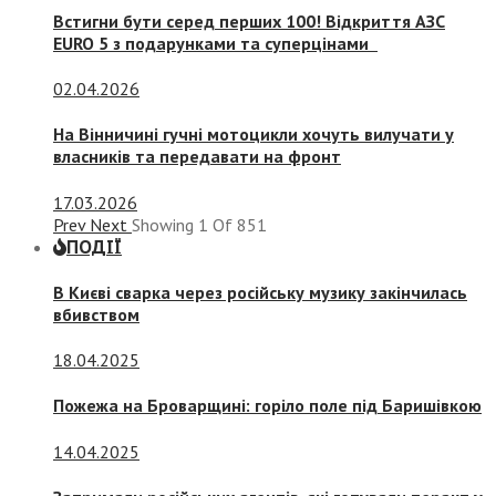
Встигни бути серед перших 100! Відкриття АЗС
EURO 5 з подарунками та суперцінами
02.04.2026
На Вінничині гучні мотоцикли хочуть вилучати у
власників та передавати на фронт
17.03.2026
Prev
Next
Showing
1
Of
851
ПОДІЇ
В Києві сварка через російську музику закінчилась
вбивством
18.04.2025
Пожежа на Броварщині: горіло поле під Баришівкою
14.04.2025