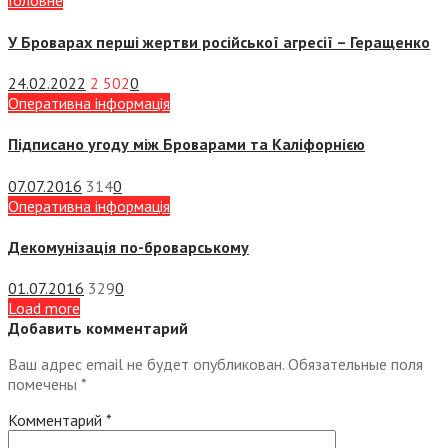
Головне
У Броварах перші жертви російської агресії – Геращенко
24.02.2022
2 502
0
Оперативна інформація
Підписано угоду між Броварами та Каліфорнією
07.07.2016
314
0
Оперативна інформація
Декомунізація по-броварському
01.07.2016
329
0
Load more
Добавить комментарий
Ваш адрес email не будет опубликован.
Обязательные поля
помечены
*
Комментарий
*