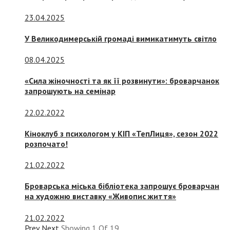
23.04.2025
У Великодимерській громаді вимикатимуть світло
08.04.2025
«Сила жіночності та як її розвинути»: броварчанок
запрошують на семінар
22.02.2022
Кіноклуб з психологом у КІП «ТепЛиця», сезон 2022
розпочато!
21.02.2022
Броварська міська бібліотека запрошує броварчан
на художню виставку «Живопис життя»
21.02.2022
Prev
Next
Showing
1
Of
19