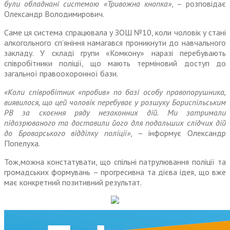
були обладнані системою «Тривожна кнопка»
, – розповідає
Олександр Володимирович.
Саме ця система спрацювала у ЗОШ №10, коли чоловік у стані
алкогольного сп’яніння намагався проникнути до навчального
закладу. У складі групи «Комкону» наразі пере­бувають
співробітники поліції, що мають терміновий доступ до
загальної правоохоронної бази.
«Коли співробітник «пробив» по базі особу правопорушника,
виявилося, що цей чоловік перебуває у розшуку Бориспільським
РВ за скоєння ряду незаконних дій. Ми затримали
підозрюваного та доставили його для подальших слідчих дій
до Броварського відділку поліції»
, – інформує Олександр
Попелуха.
Тож,можна констатувати, що спільні патрулювання поліції та
громадських формувань – прогресивна та дієва ідея, що вже
має конкретний позитивний результат.