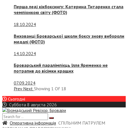
Перша леді кікбоксингу: Катерина Титаренко стала
чемпіонкою світу (ФОТО)
18.10.2024
Вихованці Броварської школи боксу знову вибороли
медалі (ФОТО)
14.10.2024
Броварський паралімпієць Ілля Яременко не
потрапив до вісімки кращих
07.09.2024
Prev
Next
Showing
1
Of
18
Сьогодні
Суббота 8 августа 2026
Оперативна інформація
СПІЛЬНИМ ПАТРУЛЕМ