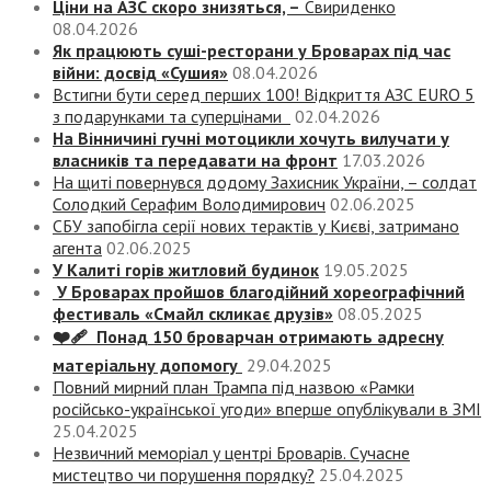
Ціни на АЗС скоро знизяться, –
Свириденко
08.04.2026
Як працюють суші-ресторани у Броварах під час
війни: досвід «Сушия»
08.04.2026
Встигни бути серед перших 100! Відкриття АЗС EURO 5
з подарунками та суперцінами
02.04.2026
На Вінничині гучні мотоцикли хочуть вилучати у
власників та передавати на фронт
17.03.2026
На щиті повернувся додому Захисник України, – солдат
Солодкий Серафим Володимирович
02.06.2025
СБУ запобігла серії нових терактів у Києві, затримано
агента
02.06.2025
У Калиті горів житловий будинок
19.05.2025
У Броварах пройшов благодійний хореографічний
фестиваль «Смайл скликає друзів»
08.05.2025
❤️‍🩹 Понад 150 броварчан отримають адресну
матеріальну допомогу
29.04.2025
Повний мирний план Трампа під назвою «‎Рамки
російсько-української угоди» вперше опублікували в ЗМІ
25.04.2025
Незвичний меморіал у центрі Броварів. Сучасне
мистецтво чи порушення порядку?
25.04.2025