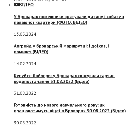
ВІДЕО
У Броварах пожежники врятували дитину і собаку з
палаючої квартири (ФОТО, ВІДЕО)
13.05.2024
Апгрейд у броварській маршрутці: і доїхав, і
помився (ВІДЕО)
14.02.2024
Купуйте бойлери: у Броварах скасували гаряче
водопостачання 31.08.2022 (Відео)
31.08.2022
Готовність до нового навчального року: як
працюватимуть ліцеї в Броварах 30.08.2022 (Відео)
30.08.2022