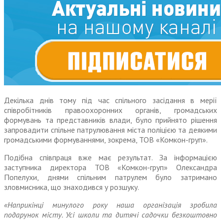
Декілька днів тому під час спільного засідання в мерії
співробітників правоохоронних органів, громадських
формувань та представників влади, було прийнято рішення
запровадити спільне патрулювання міста полі­цією та деякими
громадськими формуваннями, зокрема, ТОВ «Комкон-груп».
Подібна співпраця вже має результат. За інформацією
заступника директора ТОВ «Комкон-груп» Олександра
Попелухи, днями спільним патрулем було затримано
зловмисника, що знаходився у розшуку.
«Наприкінці минулого року наша організація зробила
подарунок місту. Усі школи та дитячі садочки безкоштовно