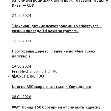
Затримали російських агентів, які готували теракт у
Києві, — СБУ
24.10.2024
“Накачав” дитину психотропами та згвалтував –
киянин проведе 14 років за ґратами
15.10.2024
Протаранив дерево і ледве не погубив трьох
пасажирів
14.10.2024
Prev
Next
Showing
1
Of
86
СУСПIЛЬСТВО
Ціни на АЗС скоро знизяться, –
Свириденко
08.04.2026
❤️‍🩹 Понад 150 броварчан отримають адресну