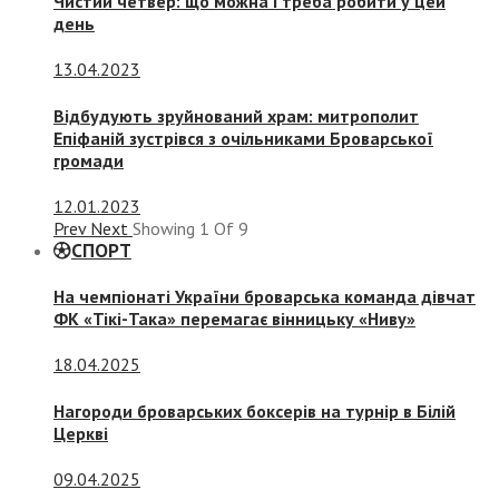
Чистий четвер: що можна і треба робити у цей
день
13.04.2023
Відбудують зруйнований храм: митрополит
Епіфаній зустрівся з очільниками Броварської
громади
12.01.2023
Prev
Next
Showing
1
Of
9
СПОРТ
На чемпіонаті України броварська команда дівчат
ФК «Тікі-Така» перемагає вінницьку «Ниву»
18.04.2025
Нагороди броварських боксерів на турнір в Білій
Церкві
09.04.2025