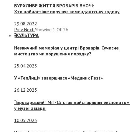
БУРХЛИВЕ ЖИТТЯ БРОВАРІВ ВНОЧІ:
Хто найчастіше порушує комендантську годину
29.08.2022
Prev
Next
Showing
1
Of
26
КУЛЬТУРА
Незвичний меморіал у центрі Броварів. Сучасне
мистецтво чи порушення порядку?
25.04.2025
У «ТепЛиці» завершився «Медяник Fest»
26.12.2023
“Броварський” МіГ-15 став найстарішим експонатом
у музеї авіації
10.05.2023