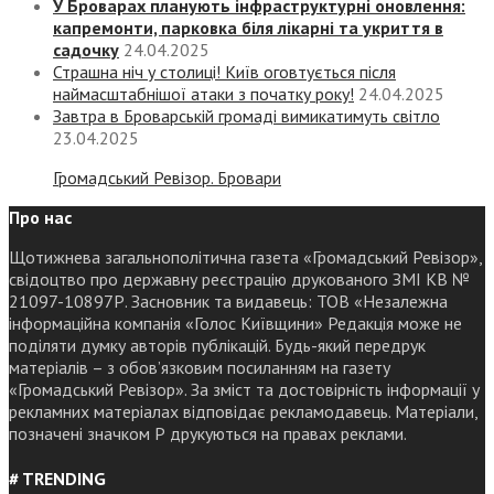
У Броварах планують інфраструктурні оновлення:
капремонти, парковка біля лікарні та укриття в
садочку
24.04.2025
Страшна ніч у столиці! Київ оговтується після
наймасштабнішої атаки з початку року!
24.04.2025
Завтра в Броварській громаді вимикатимуть світло
23.04.2025
Громадський Ревізор. Бровари
Про нас
Щотижнева загальнополітична газета «Громадський Ревізор»,
свідоцтво про державну реєстрацію друкованого ЗМІ КВ №
21097-10897Р. Засновник та видавець: ТОВ «Незалежна
інформаційна компанія «Голос Київщини» Редакція може не
поділяти думку авторів публікацій. Будь-який передрук
матеріалів – з обов’язковим посиланням на газету
«Громадський Ревізор». За зміст та достовірність інформації у
рекламних матеріалах відповідає рекламодавець. Матеріали,
позначені значком Р друкуються на правах реклами.
# TRENDING