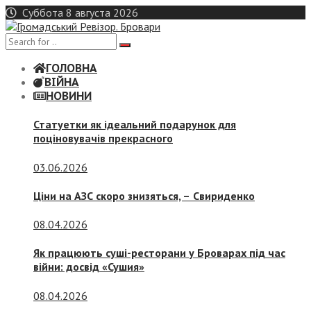
Skip
Суббота 8 августа 2026
to
content
ГОЛОВНА
ВІЙНА
НОВИНИ
Статуетки як ідеальний подарунок для
поціновувачів прекрасного
03.06.2026
Ціни на АЗС скоро знизяться, –
Свириденко
08.04.2026
Як працюють суші-ресторани у Броварах під час
війни: досвід «Сушия»
08.04.2026