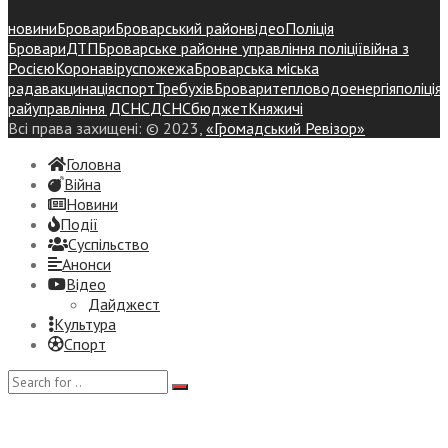
новини
Бровари
Броварський район
відео
Поліція
Бровари
ДТП
Броварське районне управління поліції
війна з
Росією
Коронавірус
пожежа
Броварська міська
рада
вакцинація
спорт
Требухів
Броваритепловодоенергія
поліція
райуправління ДСНС
ДСНС
бюджет
Княжичі
Всі права захищені: © 2023,
«Громадський Ревізор»
Головна
Війна
Новини
Події
Суспiльство
Анонси
Відео
Дайджест
Культура
Спорт