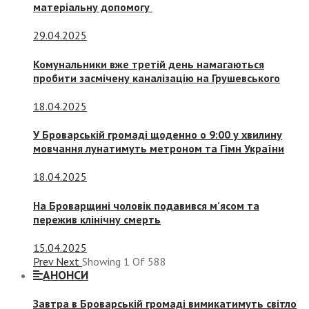
матеріальну допомогу
29.04.2025
Комунальники вже третій день намагаються
пробити засмічену каналізацію на Грушевського
18.04.2025
У Броварській громаді щоденно о 9:00 у хвилину
мовчання лунатимуть метроном та Гімн України
18.04.2025
На Броварщині чоловік подавився м’ясом та
пережив клінічну смерть
15.04.2025
Prev
Next
Showing
1
Of
588
АНОНСИ
Завтра в Броварській громаді вимикатимуть світло