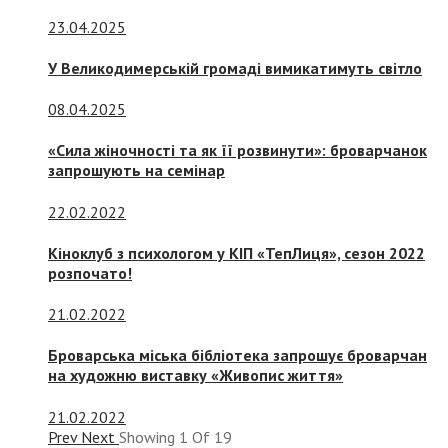
23.04.2025
У Великодимерській громаді вимикатимуть світло
08.04.2025
«Сила жіночності та як її розвинути»: броварчанок
запрошують на семінар
22.02.2022
Кіноклуб з психологом у КІП «ТепЛиця», сезон 2022
розпочато!
21.02.2022
Броварська міська бібліотека запрошує броварчан
на художню виставку «Живопис життя»
21.02.2022
Prev
Next
Showing
1
Of
19