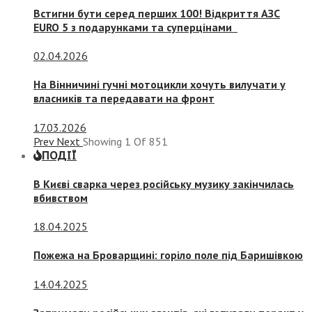
Встигни бути серед перших 100! Відкриття АЗС
EURO 5 з подарунками та суперцінами
02.04.2026
На Вінничині гучні мотоцикли хочуть вилучати у
власників та передавати на фронт
17.03.2026
Prev
Next
Showing
1
Of
851
ПОДІЇ
В Києві сварка через російську музику закінчилась
вбивством
18.04.2025
Пожежа на Броварщині: горіло поле під Баришівкою
14.04.2025