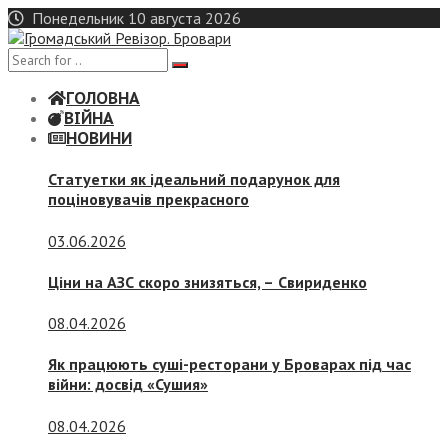
Skip
Понедельник 10 августа 2026
to
content
ГОЛОВНА
ВІЙНА
НОВИНИ
Статуетки як ідеальний подарунок для
поціновувачів прекрасного
03.06.2026
Ціни на АЗС скоро знизяться, –
Свириденко
08.04.2026
Як працюють суші-ресторани у Броварах під час
війни: досвід «Сушия»
08.04.2026