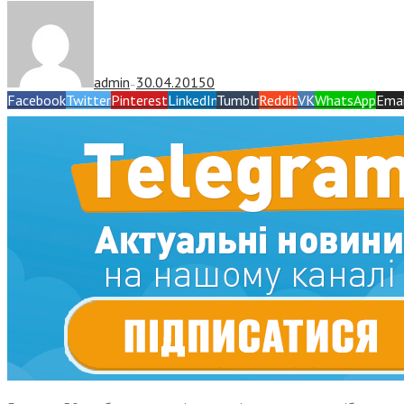
admin
30.04.2015
0
—
Facebook
Twitter
Pinterest
LinkedIn
Tumblr
Reddit
VK
WhatsApp
Emai