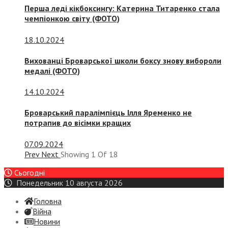
Перша леді кікбоксингу: Катерина Титаренко стала
чемпіонкою світу (ФОТО)
18.10.2024
Вихованці Броварської школи боксу знову вибороли
медалі (ФОТО)
14.10.2024
Броварський паралімпієць Ілля Яременко не
потрапив до вісімки кращих
07.09.2024
Prev
Next
Showing
1
Of
18
Сьогодні
Понедельник 10 августа 2026
Головна
Війна
Новини