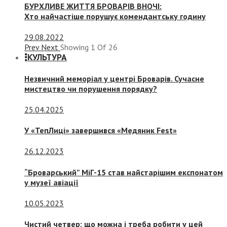
БУРХЛИВЕ ЖИТТЯ БРОВАРІВ ВНОЧІ:
Хто найчастіше порушує комендантську годину
29.08.2022
Prev
Next
Showing
1
Of
26
КУЛЬТУРА
Незвичний меморіал у центрі Броварів. Сучасне
мистецтво чи порушення порядку?
25.04.2025
У «ТепЛиці» завершився «Медяник Fest»
26.12.2023
“Броварський” МіГ-15 став найстарішим експонатом
у музеї авіації
10.05.2023
Чистий четвер: що можна і треба робити у цей