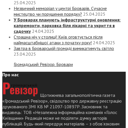
25.04.2025
Незвичний меморіал у центрі Броварів. Сучасне
мистецтво чи порушення порядку?
25.04.2025
У Броварах планують інфраструктурні оновлення:
капремонти, парковка біля лікарні та укриття в
садочку
24.04.2025
Страшна ніч у столиці! Київ оговтується після
наймасштабнішої атаки з початку року!
24.04.2025
Завтра в Броварській громаді вимикатимуть світло
23.04.2025
Громадський Ревізор. Бровари
Про нас
Щотижнева загальнополітична газета
«Громадський Ревізор», свідоцтво про державну реєстрацію
друкованого ЗМІ КВ № 21097-10897Р. Засновник та
видавець: ТОВ «Незалежна інформаційна компанія «Голос
Київщини» Редакція може не поділяти думку авторів
публікацій. Будь-який передрук матеріалів – з обов’язковим