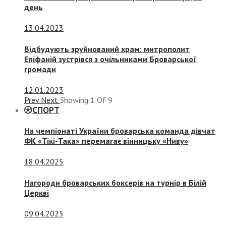
день
13.04.2023
Відбудують зруйнований храм: митрополит
Епіфаній зустрівся з очільниками Броварської
громади
12.01.2023
Prev
Next
Showing
1
Of
9
СПОРТ
На чемпіонаті України броварська команда дівчат
ФК «Тікі-Така» перемагає вінницьку «Ниву»
18.04.2025
Нагороди броварських боксерів на турнір в Білій
Церкві
09.04.2025