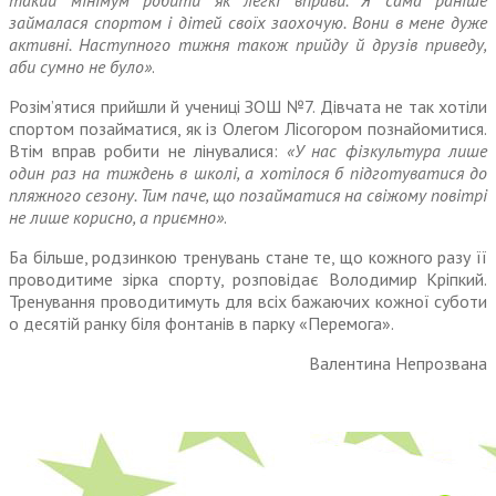
такий мінімум робити як легкі вправи. Я сама раніше
займалася спортом і дітей своїх заохочую. Вони в мене дуже
активні. Наступного тижня також прийду й друзів приведу,
аби сумно не було»
.
Розім’ятися прийшли й учениці ЗОШ №7. Дівчата не так хотіли
спортом позайматися, як із Олегом Лісогором познайомитися.
Втім вправ робити не лінувалися:
«У нас фізкультура лише
один раз на тиждень в школі, а хотілося б підготуватися до
пляжного сезону. Тим паче, що позайматися на свіжому повітрі
не лише корисно, а приємно»
.
Ба більше, родзинкою тренувань стане те, що кожного разу її
проводитиме зірка спорту, розповідає Володимир Кріпкий.
Тренування проводитимуть для всіх бажаючих кожної суботи
о десятій ранку біля фонтанів в парку «Перемога».
Валентина Непрозвана