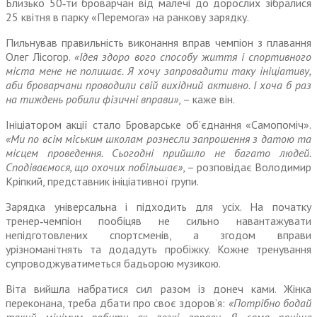
Близько 50‑ти броварчан від малечі до дорослих зібралися
25 квітня в парку «Перемога» на ранкову зарядку.
Пильнував правильність виконання вправ чемпіон з плавання
Олег Лісогор.
«Ідея здоро вого способу життя і спортивного
міста мене не полишає. Я хочу запровадити таку ініціативу,
аби броварчани проводили свій вихідний активно. І хоча б раз
на тиждень робили фізичні вправи»
, – каже він.
Ініціатором акції стало Броварське об’єднання «Самопоміч».
«Ми по всім міським школам рознесли запрошення з датою та
місцем проведення. Сьогодні прийшло не багато людей.
Сподіваємося, що охочих побільшає»
, – розповідає Володимир
Кріпкий, представник ініціативної групи.
Зарядка універсальна і підходить для усіх. На початку
тренер‑чемпіон пообіцяв не сильно навантажувати
непідготовлених спортсменів, а згодом вправи
урізноманітнять та додадуть пробіжку. Кожне тренування
супроводжуватиметься бадьорою музикою.
Віта вийшла набратися сил разом із донеч ками. Жінка
переконана, треба дбати про своє здоров’я:
«Потрібно бодай