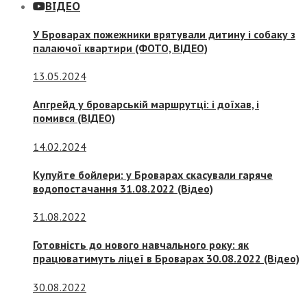
ВІДЕО
У Броварах пожежники врятували дитину і собаку з
палаючої квартири (ФОТО, ВІДЕО)
13.05.2024
Апгрейд у броварській маршрутці: і доїхав, і
помився (ВІДЕО)
14.02.2024
Купуйте бойлери: у Броварах скасували гаряче
водопостачання 31.08.2022 (Відео)
31.08.2022
Готовність до нового навчального року: як
працюватимуть ліцеї в Броварах 30.08.2022 (Відео)
30.08.2022