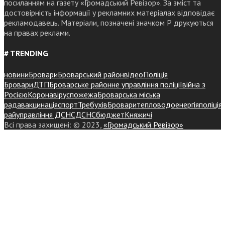
посиланням на газету «Громадський Ревізор». За зміст та
достовірність інформації у рекламних матеріалах відповідає
рекламодавець. Матеріали, позначені значком Р друкуються
на правах реклами.
# TRENDING
новини
Бровари
Броварський район
відео
Поліція
Бровари
ДТП
Броварське районне управління поліції
війна з
Росією
Коронавірус
пожежа
Броварська міська
рада
вакцинація
спорт
Требухів
Броваритепловодоенергія
поліція
райуправління ДСНС
ДСНС
бюджет
Княжичі
Всі права захищені: © 2023,
«Громадський Ревізор»