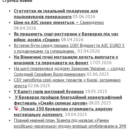
Стрічка новин
Статуетки як ідеальний подарунок для
поціновувачів прекрасного
03.06.2026
Ціни на АЗС скоро знизяться, –
Свириденко
08.04.2026
Як працюють суші-ресторани у Броварах під час
війни: досвід «Сушия»
08.04.2026
Встигни бути серед перших 100! Відкриття АЗС EURO 5
з подарунками та суперцінами
02.04.2026
На Вінничині гучні мотоцикли хочуть вилучати у
власників та передавати на фронт
17.03.2026
На щиті повернувся додому Захисник України, – солдат
Солодкий Серафим Володимирович
02.06.2025
СБУ запобігла серії нових терактів у Києві, затримано
агента
02.06.2025
У Калиті горів житловий будинок
19.05.2025
У Броварах пройшов благодійний хореографічний
фестиваль «Смайл скликає друзів»
08.05.2025
Понад 150 броварчан отримають адресну
матеріальну допомогу
29.04.2025
Повний мирний план Трампа під назвою «‎Рамки
російсько-української угоди» вперше опублікували в ЗМІ