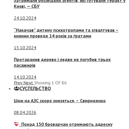
Затримали російських агентів, які готували теракт у
Києві, — СБУ
24.10.2024
“Накачав” дитину психотропами та згвалтував –
киянин проведе 14 років за ґратами
15.10.2024
Протаранив дерево і ледве не погубив трьох
пасажирів
14.10.2024
Prev
Next
Showing
1
Of
86
СУСПIЛЬСТВО
Ціни на АЗС скоро знизяться, –
Свириденко
08.04.2026
Понад 150 броварчан отримають адресну