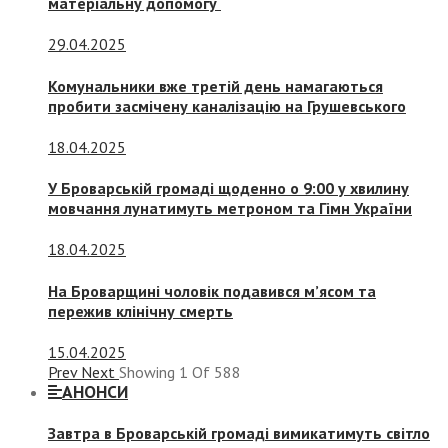
матеріальну допомогу
29.04.2025
Комунальники вже третій день намагаються
пробити засмічену каналізацію на Грушевського
18.04.2025
У Броварській громаді щоденно о 9:00 у хвилину
мовчання лунатимуть метроном та Гімн України
18.04.2025
На Броварщині чоловік подавився м’ясом та
пережив клінічну смерть
15.04.2025
Prev
Next
Showing
1
Of
588
АНОНСИ
Завтра в Броварській громаді вимикатимуть світло