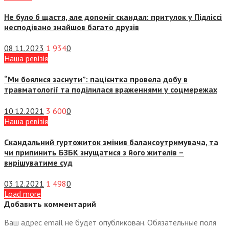
Не було б щастя, але допоміг скандал: притулок у Підліссі
несподівано знайшов багато друзів
08.11.2023
1 934
0
Наша ревізія
“Ми боялися заснути”: пацієнтка провела добу в
травматології та поділилася враженнями у соцмережах
10.12.2021
3 600
0
Наша ревізія
Скандальний гуртожиток змінив балансоутримувача, та
чи припинить БЗБК знущатися з його жителів –
вирішуватиме суд
03.12.2021
1 498
0
Load more
Добавить комментарий
Ваш адрес email не будет опубликован.
Обязательные поля