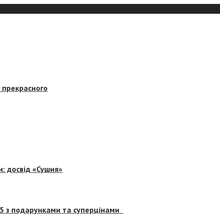
в прекрасного
и: досвід «Сушия»
 5 з подарунками та суперцінами