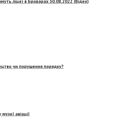
муть ліцеї в Броварах 30.08.2022 (Відео)
тецтво чи порушення порядку?
 музеї авіації