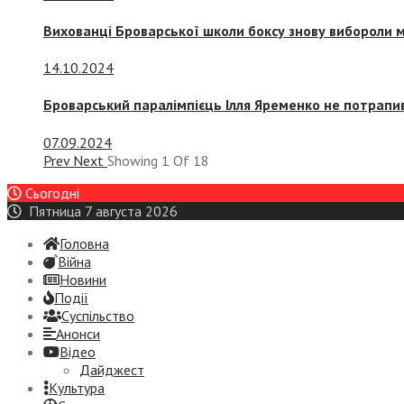
Вихованці Броварської школи боксу знову вибороли 
14.10.2024
Броварський паралімпієць Ілля Яременко не потрапив
07.09.2024
Prev
Next
Showing
1
Of
18
Сьогодні
Пятница 7 августа 2026
Головна
Війна
Новини
Події
Суспiльство
Анонси
Відео
Дайджест
Культура