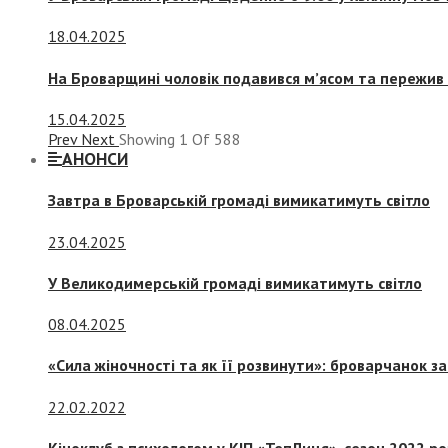
18.04.2025
На Броварщині чоловік подавився м’ясом та пережив 
15.04.2025
Prev
Next
Showing
1
Of
588
АНОНСИ
Завтра в Броварській громаді вимикатимуть світло
23.04.2025
У Великодимерській громаді вимикатимуть світло
08.04.2025
«Сила жіночності та як її розвинути»: броварчанок 
22.02.2022
Кіноклуб з психологом у КІП «ТепЛиця», сезон 2022 р