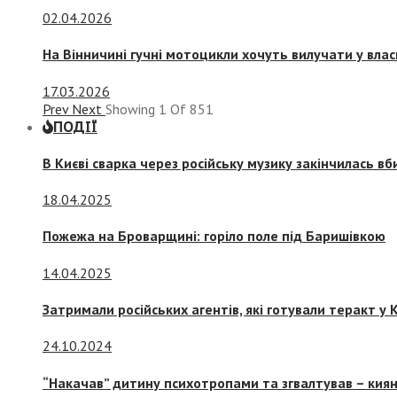
02.04.2026
На Вінничині гучні мотоцикли хочуть вилучати у вла
17.03.2026
Prev
Next
Showing
1
Of
851
ПОДІЇ
В Києві сварка через російську музику закінчилась в
18.04.2025
Пожежа на Броварщині: горіло поле під Баришівкою
14.04.2025
Затримали російських агентів, які готували теракт у К
24.10.2024
“Накачав” дитину психотропами та згвалтував – киян