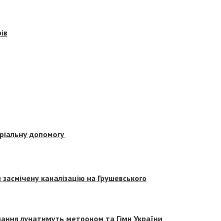
ів
еріальну допомогу
засмічену каналізацію на Грушевського
вчання лунатимуть метроном та Гімн України