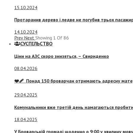
15.10.2024
Протаранив дерево і ледве не погубив трьох пасажир
14.10.2024
Prev
Next
Showing
1
Of
86
СУСПIЛЬСТВО
Ціни на АЗС скоро знизяться, –
Свириденко
08.04.2026
❤️‍🩹 Понад 150 броварчан отримають адресну мат
29.04.2025
Комунальники вже третій день намагаються пробити 
18.04.2025
У Броварській громаді щоденно о 9:00 у хвилину мо