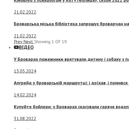
21.02.2022
Броварська міська бібліотека запрошує броварчан 
21.02.2022
Prev
Next
Showing
1
Of
19
ВІДЕО
У Броварах пожежники врятували дитину і собаку з 
13.05.2024
Апгрейд у броварській маршрутці: і доїхав, і помився
14.02.2024
Купуйте бойлери: у Броварах скасували гаряче водоп
31.08.2022