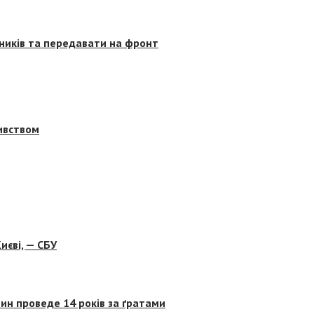
сників та передавати на фронт
бивством
иєві, — СБУ
ин проведе 14 років за ґратами