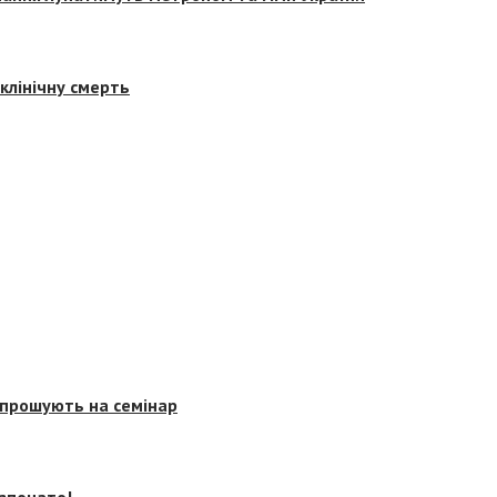
клінічну смерть
запрошують на семінар
озпочато!