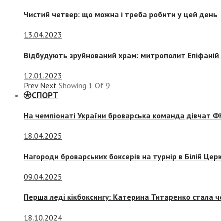
Чистий четвер: що можна і треба робити у цей день
13.04.2023
Відбудують зруйнований храм: митрополит Епіфаній 
12.01.2023
Prev
Next
Showing
1
Of
9
СПОРТ
На чемпіонаті України броварська команда дівчат ФК
18.04.2025
Нагороди броварських боксерів на турнір в Білій Церк
09.04.2025
Перша леді кікбоксингу: Катерина Титаренко стала ч
18.10.2024