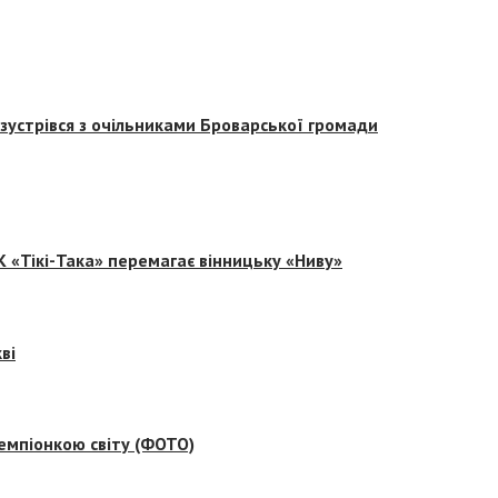
зустрівся з очільниками Броварської громади
 «Тікі-Така» перемагає вінницьку «Ниву»
ві
емпіонкою світу (ФОТО)