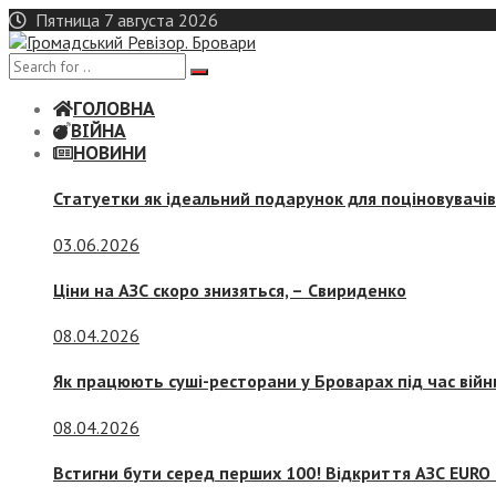
Skip
Пятница 7 августа 2026
to
content
ГОЛОВНА
ВІЙНА
НОВИНИ
Статуетки як ідеальний подарунок для поціновувачі
03.06.2026
Ціни на АЗС скоро знизяться, –
Свириденко
08.04.2026
Як працюють суші-ресторани у Броварах під час війн
08.04.2026
Встигни бути серед перших 100! Відкриття АЗС EURO