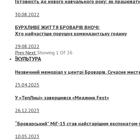
Готовність до нового навчального року: як працювати
30.08.2022
БУРХЛИВЕ ЖИТТЯ БРОВАРІВ ВНОЧІ:
Хто найчастіше порушує комендантську годину
29.08.2022
Prev
Next
Showing
1
Of
26
КУЛЬТУРА
Незвичний меморіал у центрі Броварів. Сучасне мис
25.04.2025
У «ТепЛиці» завершився «Медяник Fest»
26.12.2023
“Броварський” МіГ-15 став найстарішим експонатом у
10.05.2023