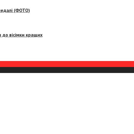
медалі (ФОТО)
 до вісімки кращих