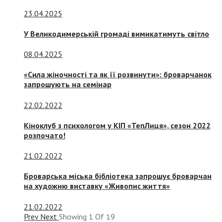
23.04.2025
У Великодимерській громаді вимикатимуть світло
08.04.2025
«Сила жіночності та як її розвинути»: броварчанок
запрошують на семінар
22.02.2022
Кіноклуб з психологом у КІП «ТепЛиця», сезон 2022
розпочато!
21.02.2022
Броварська міська бібліотека запрошує броварчан
на художню виставку «Живопис життя»
21.02.2022
Prev
Next
Showing
1
Of
19