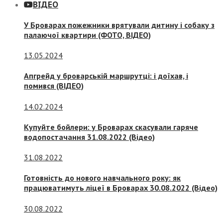
ВІДЕО
У Броварах пожежники врятували дитину і собаку з
палаючої квартири (ФОТО, ВІДЕО)
13.05.2024
Апгрейд у броварській маршрутці: і доїхав, і
помився (ВІДЕО)
14.02.2024
Купуйте бойлери: у Броварах скасували гаряче
водопостачання 31.08.2022 (Відео)
31.08.2022
Готовність до нового навчального року: як
працюватимуть ліцеї в Броварах 30.08.2022 (Відео)
30.08.2022