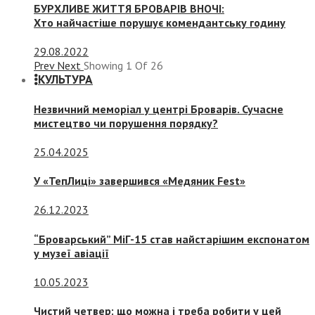
БУРХЛИВЕ ЖИТТЯ БРОВАРІВ ВНОЧІ:
Хто найчастіше порушує комендантську годину
29.08.2022
Prev
Next
Showing
1
Of
26
КУЛЬТУРА
Незвичний меморіал у центрі Броварів. Сучасне
мистецтво чи порушення порядку?
25.04.2025
У «ТепЛиці» завершився «Медяник Fest»
26.12.2023
“Броварський” МіГ-15 став найстарішим експонатом
у музеї авіації
10.05.2023
Чистий четвер: що можна і треба робити у цей