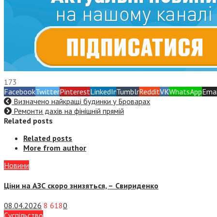
173
Facebook
Twitter
Pinterest
LinkedIn
Tumblr
Reddit
VK
WhatsApp
Emai
Визначено найкращі будинки у Броварах
Ремонти дахів на фінішній прямій
Related posts
Related posts
More from author
Новини
Ціни на АЗС скоро знизяться, –
Свириденко
08.04.2026
8 618
0
Суспiльство