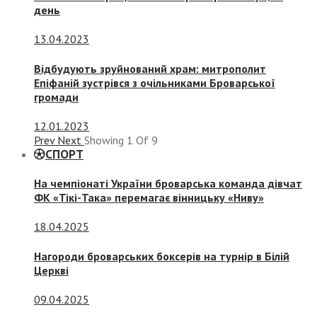
день
13.04.2023
Відбудують зруйнований храм: митрополит
Епіфаній зустрівся з очільниками Броварської
громади
12.01.2023
Prev
Next
Showing
1
Of
9
СПОРТ
На чемпіонаті України броварська команда дівчат
ФК «Тікі-Така» перемагає вінницьку «Ниву»
18.04.2025
Нагороди броварських боксерів на турнір в Білій
Церкві
09.04.2025