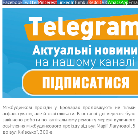
Facebook
Twitter
Pinterest
LinkedIn
Tumblr
Reddit
VK
WhatsApp
Emai
Міжбудинкові проїзди у Броварах продовжують не тільки
асфальтувати, але й освітлювати. В останні дні вересня було
закінчено роботи по капітальному ремонту мережі вуличного
освітлення міжбудинкового проїзду від вул.Марії Лагунової, 5
до вул.Київської, 300-в.