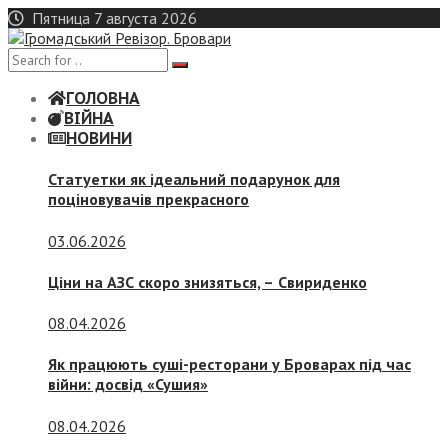
Skip
Пятница 7 августа 2026
to
content
ГОЛОВНА
ВІЙНА
НОВИНИ
Статуетки як ідеальний подарунок для
поціновувачів прекрасного
03.06.2026
Ціни на АЗС скоро знизяться, –
Свириденко
08.04.2026
Як працюють суші-ресторани у Броварах під час
війни: досвід «Сушия»
08.04.2026