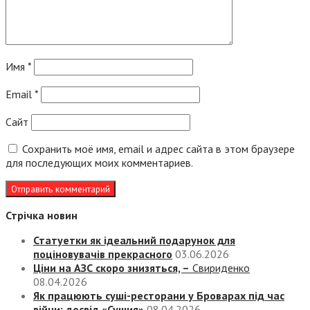
Имя
*
Email
*
Сайт
Сохранить моё имя, email и адрес сайта в этом браузере
для последующих моих комментариев.
Стрічка новин
Статуетки як ідеальний подарунок для
поціновувачів прекрасного
03.06.2026
Ціни на АЗС скоро знизяться, –
Свириденко
08.04.2026
Як працюють суші-ресторани у Броварах під час
війни: досвід «Сушия»
08.04.2026