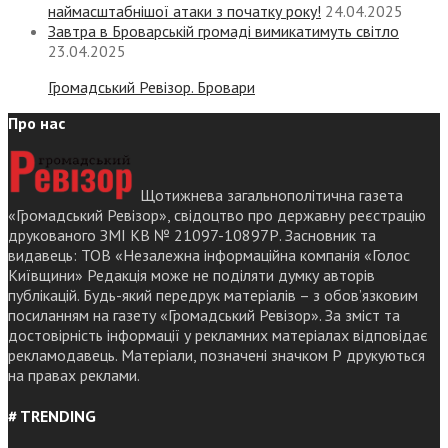
наймасштабнішої атаки з початку року!
24.04.2025
Завтра в Броварській громаді вимикатимуть світло
23.04.2025
Громадський Ревізор. Бровари
Про нас
Щотижнева загальнополітична газета
«Громадський Ревізор», свідоцтво про державну реєстрацію
друкованого ЗМІ КВ № 21097-10897Р. Засновник та
видавець: ТОВ «Незалежна інформаційна компанія «Голос
Київщини» Редакція може не поділяти думку авторів
публікацій. Будь-який передрук матеріалів – з обов’язковим
посиланням на газету «Громадський Ревізор». За зміст та
достовірність інформації у рекламних матеріалах відповідає
рекламодавець. Матеріали, позначені значком Р друкуються
на правах реклами.
# TRENDING