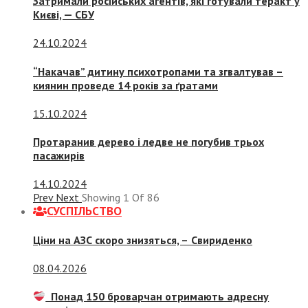
Затримали російських агентів, які готували теракт у
Києві, — СБУ
24.10.2024
“Накачав” дитину психотропами та згвалтував –
киянин проведе 14 років за ґратами
15.10.2024
Протаранив дерево і ледве не погубив трьох
пасажирів
14.10.2024
Prev
Next
Showing
1
Of
86
СУСПIЛЬСТВО
Ціни на АЗС скоро знизяться, –
Свириденко
08.04.2026
Понад 150 броварчан отримають адресну