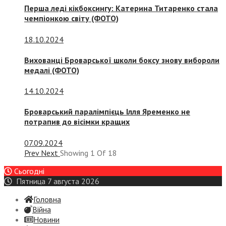
Перша леді кікбоксингу: Катерина Титаренко стала
чемпіонкою світу (ФОТО)
18.10.2024
Вихованці Броварської школи боксу знову вибороли
медалі (ФОТО)
14.10.2024
Броварський паралімпієць Ілля Яременко не
потрапив до вісімки кращих
07.09.2024
Prev
Next
Showing
1
Of
18
Сьогодні
Пятница 7 августа 2026
Головна
Війна
Новини