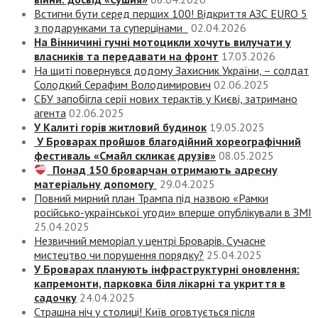
Встигни бути серед перших 100! Відкриття АЗС EURO 5
з подарунками та суперцінами
02.04.2026
На Вінничині гучні мотоцикли хочуть вилучати у
власників та передавати на фронт
17.03.2026
На щиті повернувся додому Захисник України, – солдат
Солодкий Серафим Володимирович
02.06.2025
СБУ запобігла серії нових терактів у Києві, затримано
агента
02.06.2025
У Калиті горів житловий будинок
19.05.2025
У Броварах пройшов благодійний хореографічний
фестиваль «Смайл скликає друзів»
08.05.2025
Понад 150 броварчан отримають адресну
матеріальну допомогу
29.04.2025
Повний мирний план Трампа під назвою «‎Рамки
російсько-української угоди» вперше опублікували в ЗМІ
25.04.2025
Незвичний меморіал у центрі Броварів. Сучасне
мистецтво чи порушення порядку?
25.04.2025
У Броварах планують інфраструктурні оновлення:
капремонти, парковка біля лікарні та укриття в
садочку
24.04.2025
Страшна ніч у столиці! Київ оговтується після