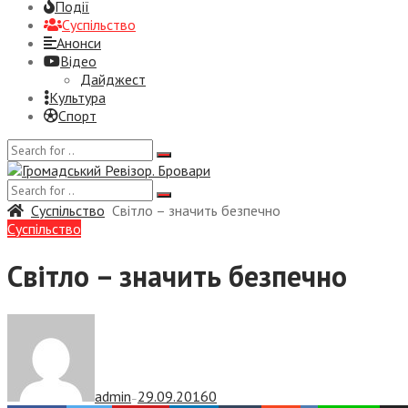
Події
Суспiльство
Анонси
Відео
Дайджест
Культура
Спорт
Суспiльство
Світло – значить безпечно
Суспiльство
Світло – значить безпечно
admin
29.09.2016
0
—