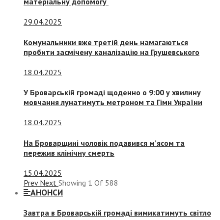
матеріальну допомогу
29.04.2025
Комунальники вже третій день намагаються
пробити засмічену каналізацію на Грушевського
18.04.2025
У Броварській громаді щоденно о 9:00 у хвилину
мовчання лунатимуть метроном та Гімн України
18.04.2025
На Броварщині чоловік подавився м’ясом та
пережив клінічну смерть
15.04.2025
Prev
Next
Showing
1
Of
588
АНОНСИ
Завтра в Броварській громаді вимикатимуть світло