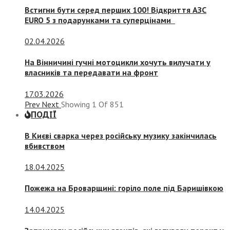
Встигни бути серед перших 100! Відкриття АЗС
EURO 5 з подарунками та суперцінами
02.04.2026
На Вінничині гучні мотоцикли хочуть вилучати у
власників та передавати на фронт
17.03.2026
Prev
Next
Showing
1
Of
851
ПОДІЇ
В Києві сварка через російську музику закінчилась
вбивством
18.04.2025
Пожежа на Броварщині: горіло поле під Баришівкою
14.04.2025