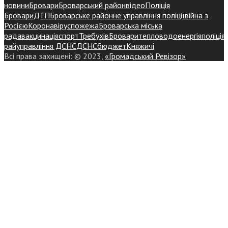
новини
Бровари
Броварський район
відео
Поліція
Бровари
ДТП
Броварське районне управління поліції
війна з
Росією
Коронавірус
пожежа
Броварська міська
рада
вакцинація
спорт
Требухів
Броваритепловодоенергія
поліція
райуправління ДСНС
ДСНС
бюджет
Княжичі
Всі права захищені: © 2023,
«Громадський Ревізор»