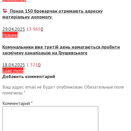
Понад 150 броварчан отримають адресну
матеріальну допомогу
29.04.2025
13 965
0
Новини
Комунальники вже третій день намагаються пробити
засмічену каналізацію на Грушевського
18.04.2025
1 321
0
Load more
Добавить комментарий
Ваш адрес email не будет опубликован.
Обязательные поля
помечены
*
Комментарий
*