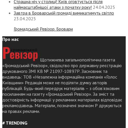
Страшна ніч у столиці! Київ оговтується після
наймасштабнішої атаки з початку року!
24.04.2025
Завтра в Броварській громаді вимикатимуть світло
23.04.2025
Громадський Ревізор. Бровари
Про нас
Щотижнева загальнополітична газета
«Громадський Ревізор», свідоцтво про державну реєстрацію
друкованого ЗМІ КВ № 21097-10897Р. Засновник та
видавець: ТОВ «Незалежна інформаційна компанія «Голос
Київщини» Редакція може не поділяти думку авторів
публікацій. Будь-який передрук матеріалів – з обов’язковим
посиланням на газету «Громадський Ревізор». За зміст та
достовірність інформації у рекламних матеріалах відповідає
рекламодавець. Матеріали, позначені значком Р друкуються
на правах реклами.
# TRENDING