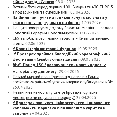
війни: досвід «Сушия»
08.04.2026
Встигни бути серед перших 100! Відкриття АЗС EURO 5
з подарунками та суперцінами
02.04.2026
На Вінничині гучні мотоцикли хочуть вилучати у
власників та передавати на фронт
17.03.2026
На щиті повернувся додому Захисник України, – солдат
Солодкий Серафим Володимирович
02.06.2025
СБУ запобігла серії нових терактів у Києві, затримано
агента
02.06.2025
У Калиті горів житловий будинок
19.05.2025
У Броварах пройшов благодійний хореографічний
фестиваль «Смайл скликає друзів»
08.05.2025
❤️‍🩹 Понад 150 броварчан отримають адресну
матеріальну допомогу
29.04.2025
Повний мирний план Трампа під назвою «‎Рамки
російсько-української угоди» вперше опублікували в ЗМІ
25.04.2025
Незвичний меморіал у центрі Броварів. Сучасне
мистецтво чи порушення порядку?
25.04.2025
У Броварах планують інфраструктурні оновлення:
капремонти, парковка біля лікарні та укриття в
садочку
24.04.2025