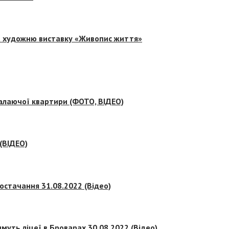
на художню виставку «Живопис життя»
палаючої квартири (ФОТО, ВІДЕО)
 (ВІДЕО)
остачання 31.08.2022 (Відео)
муть ліцеї в Броварах 30.08.2022 (Відео)