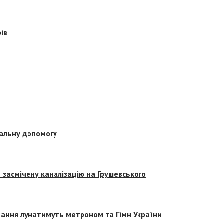
ів
альну допомогу
засмічену каналізацію на Грушевського
вчання лунатимуть метроном та Гімн України