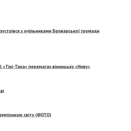
зустрівся з очільниками Броварської громади
 «Тікі-Така» перемагає вінницьку «Ниву»
ві
емпіонкою світу (ФОТО)