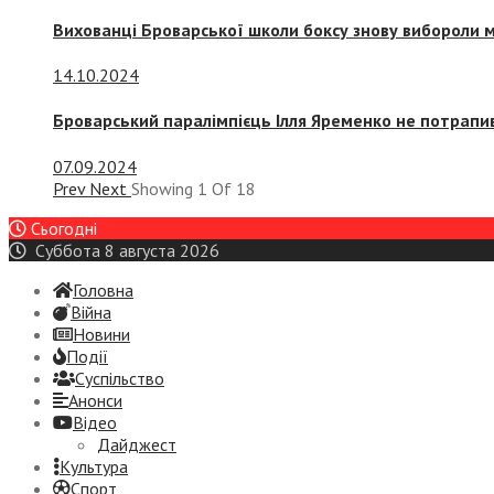
Вихованці Броварської школи боксу знову вибороли 
14.10.2024
Броварський паралімпієць Ілля Яременко не потрапив
07.09.2024
Prev
Next
Showing
1
Of
18
Сьогодні
Суббота 8 августа 2026
Головна
Війна
Новини
Події
Суспiльство
Анонси
Відео
Дайджест
Культура
Спорт