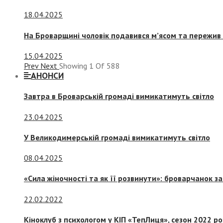
18.04.2025
На Броварщині чоловік подавився м’ясом та пережив 
15.04.2025
Prev
Next
Showing
1
Of
588
АНОНСИ
Завтра в Броварській громаді вимикатимуть світло
23.04.2025
У Великодимерській громаді вимикатимуть світло
08.04.2025
«Сила жіночності та як її розвинути»: броварчанок 
22.02.2022
Кіноклуб з психологом у КІП «ТепЛиця», сезон 2022 р