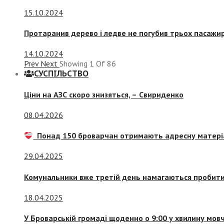
15.10.2024
Протаранив дерево і ледве не погубив трьох пасажир
14.10.2024
Prev
Next
Showing
1
Of
86
СУСПIЛЬСТВО
Ціни на АЗС скоро знизяться, –
Свириденко
08.04.2026
Понад 150 броварчан отримають адресну матері
29.04.2025
Комунальники вже третій день намагаються пробити 
18.04.2025
У Броварській громаді щоденно о 9:00 у хвилину мо