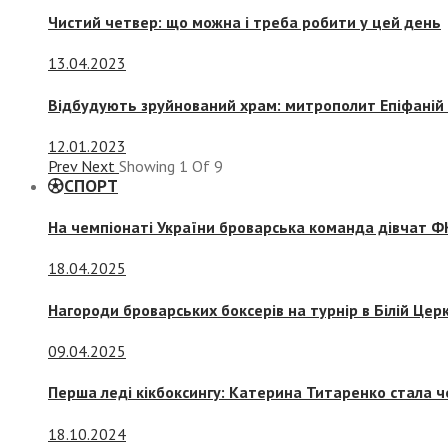
Чистий четвер: що можна і треба робити у цей день
13.04.2023
Відбудують зруйнований храм: митрополит Епіфаній 
12.01.2023
Prev
Next
Showing
1
Of
9
СПОРТ
На чемпіонаті України броварська команда дівчат ФК
18.04.2025
Нагороди броварських боксерів на турнір в Білій Церк
09.04.2025
Перша леді кікбоксингу: Катерина Титаренко стала ч
18.10.2024