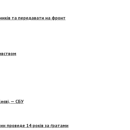
сників та передавати на фронт
бивством
иєві, — СБУ
ин проведе 14 років за ґратами