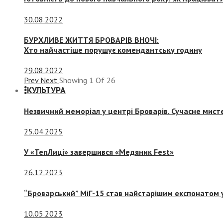
30.08.2022
БУРХЛИВЕ ЖИТТЯ БРОВАРІВ ВНОЧІ:
Хто найчастіше порушує комендантську годину
29.08.2022
Prev
Next
Showing
1
Of
26
КУЛЬТУРА
Незвичний меморіал у центрі Броварів. Сучасне мис
25.04.2025
У «ТепЛиці» завершився «Медяник Fest»
26.12.2023
“Броварський” МіГ-15 став найстарішим експонатом у
10.05.2023