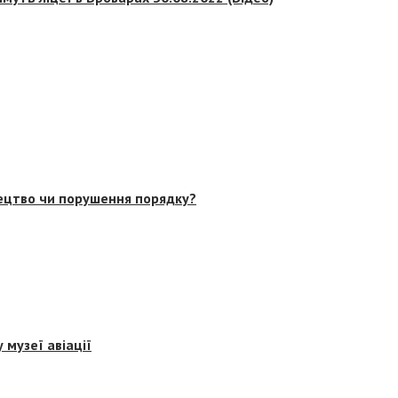
тецтво чи порушення порядку?
 музеї авіації