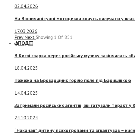
02.04.2026
На Вінничині гучні мотоцикли хочуть вилучати у вла
17.03.2026
Prev
Next
Showing
1
Of
851
ПОДІЇ
В Києві сварка через російську музику закінчилась в
18.04.2025
Пожежа на Броварщині: горіло поле під Баришівкою
14.04.2025
Затримали російських агентів, які готували теракт у К
24.10.2024
“Накачав” дитину психотропами та згвалтував – киян