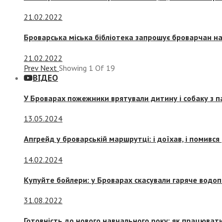
21.02.2022
Броварська міська бібліотека запрошує броварчан 
21.02.2022
Prev
Next
Showing
1
Of
19
ВІДЕО
У Броварах пожежники врятували дитину і собаку з 
13.05.2024
Апгрейд у броварській маршрутці: і доїхав, і помився
14.02.2024
Купуйте бойлери: у Броварах скасували гаряче водоп
31.08.2022
Готовність до нового навчального року: як працювати