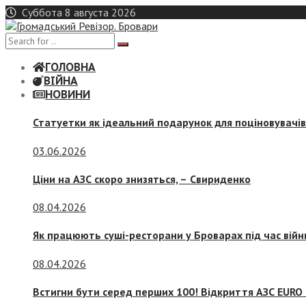
Skip
Суббота 8 августа 2026
to
content
ГОЛОВНА
ВІЙНА
НОВИНИ
Статуетки як ідеальний подарунок для поціновувачі
03.06.2026
Ціни на АЗС скоро знизяться, –
Свириденко
08.04.2026
Як працюють суші-ресторани у Броварах під час війн
08.04.2026
Встигни бути серед перших 100! Відкриття АЗС EURO