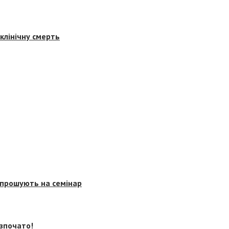
клінічну смерть
запрошують на семінар
озпочато!