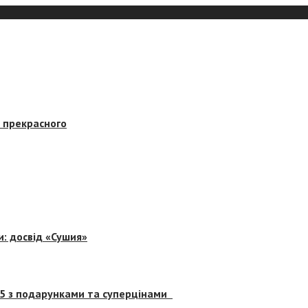
в прекрасного
и: досвід «Сушия»
 5 з подарунками та суперцінами