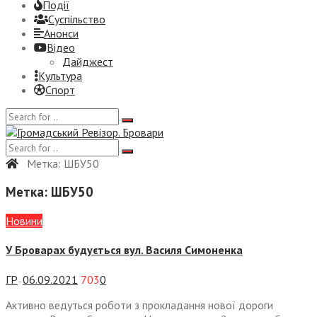
Події
Суспiльство
Анонси
Відео
Дайджест
Культура
Спорт
Метка:
ШБУ50
Метка:
ШБУ50
Новини
У Броварах будується вул. Василя Симоненка
ГР
06.09.2021
703
0
—
Активно ведуться роботи з прокладання нової дороги