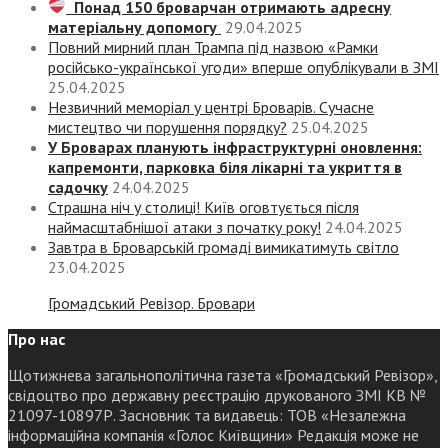
Понад 150 броварчан отримають адресну
матеріальну допомогу
29.04.2025
Повний мирний план Трампа під назвою «‎Рамки
російсько-української угоди» вперше опублікували в ЗМІ
25.04.2025
Незвичний меморіал у центрі Броварів. Сучасне
мистецтво чи порушення порядку?
25.04.2025
У Броварах планують інфраструктурні оновлення:
капремонти, парковка біля лікарні та укриття в
садочку
24.04.2025
Страшна ніч у столиці! Київ оговтується після
наймасштабнішої атаки з початку року!
24.04.2025
Завтра в Броварській громаді вимикатимуть світло
23.04.2025
Громадський Ревізор. Бровари
Про нас
Щотижнева загальнополітична газета «Громадський Ревізор»,
свідоцтво про державну реєстрацію друкованого ЗМІ КВ №
21097-10897Р. Засновник та видавець: ТОВ «Незалежна
інформаційна компанія «Голос Київщини» Редакція може не