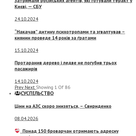
Затримали російських агентів, які готували теракт у
Києві, — СБУ
24.10.2024
“Накачав” дитину психотропами та згвалтував –
киянин проведе 14 років за ґратами
15.10.2024
Протаранив дерево і ледве не погубив трьох
пасажирів
14.10.2024
Prev
Next
Showing
1
Of
86
СУСПIЛЬСТВО
Ціни на АЗС скоро знизяться, –
Свириденко
08.04.2026
Понад 150 броварчан отримають адресну