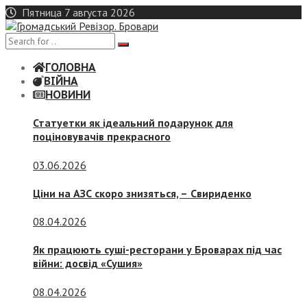
Skip
Пятница 7 августа 2026
to
content
ГОЛОВНА
ВІЙНА
НОВИНИ
Статуетки як ідеальний подарунок для
поціновувачів прекрасного
03.06.2026
Ціни на АЗС скоро знизяться, –
Свириденко
08.04.2026
Як працюють суші-ресторани у Броварах під час
війни: досвід «Сушия»
08.04.2026