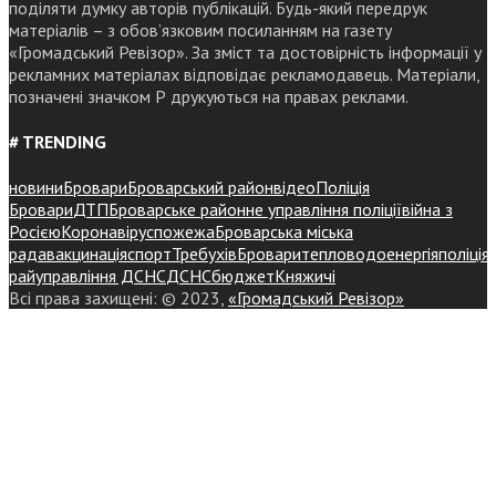
поділяти думку авторів публікацій. Будь-який передрук
матеріалів – з обов’язковим посиланням на газету
«Громадський Ревізор». За зміст та достовірність інформації у
рекламних матеріалах відповідає рекламодавець. Матеріали,
позначені значком Р друкуються на правах реклами.
# TRENDING
новини
Бровари
Броварський район
відео
Поліція
Бровари
ДТП
Броварське районне управління поліції
війна з
Росією
Коронавірус
пожежа
Броварська міська
рада
вакцинація
спорт
Требухів
Броваритепловодоенергія
поліція
райуправління ДСНС
ДСНС
бюджет
Княжичі
Всі права захищені: © 2023,
«Громадський Ревізор»