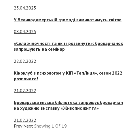
23.04.2025
У Великодимерській громаді вимикатимуть світло
08.04.2025
«Сила жіночності та як її розвинути»: броварчанок
запрошують на семінар
22.02.2022
Кіноклуб з психологом у КІП «ТепЛиця», сезон 2022
розпочато!
21.02.2022
Броварська міська бібліотека запрошує броварчан
на художню виставку «Живопис життя»
21.02.2022
Prev
Next
Showing
1
Of
19