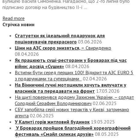
вулицею Василя Симоненка. Нагадаємо, що 2-го липня було
підписано договір на будівництво ІІ-ї ...
Read more
Стрічка новин
Статуетки як ідеальний подарунок для
поціновувачів прекрасного
03.06.2026
Ціни на АЗС скоро знизяться, –
Свириденко
08.04.2026
Як працюють суші-ресторани у Броварах під час
війни: досвід «Сушия»
08.04.2026
Встигни бути серед перших 100! Відкриття АЗС EURO 5
з подарунками та суперцінами
02.04.2026
На Вінничині гучні мотоцикли хочуть вилучати у
власників та передавати на фронт
17.03.2026
На щиті повернувся додому Захисник України, – солдат
Солодкий Серафим Володимирович
02.06.2025
СБУ запобігла серії нових терактів у Києві, затримано
агента
02.06.2025
У Калиті горів житловий будинок
19.05.2025
У Броварах пройшов благодійний хореографічний
фестиваль «Смайл скликає друзів»
08.05.2025