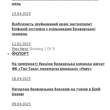
день
13.04.2023
Відбудують зруйнований храм: митрополит
Епіфаній зустрівся з очільниками Броварської
громади
12.01.2023
Prev
Next
Showing
1
Of
9
СПОРТ
На чемпіонаті України броварська команда дівчат
ФК «Тікі-Така» перемагає вінницьку «Ниву»
18.04.2025
Нагороди броварських боксерів на турнір в Білій
Церкві
09.04.2025