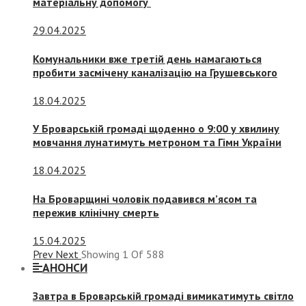
матеріальну допомогу
29.04.2025
Комунальники вже третій день намагаються
пробити засмічену каналізацію на Грушевського
18.04.2025
У Броварській громаді щоденно о 9:00 у хвилину
мовчання лунатимуть метроном та Гімн України
18.04.2025
На Броварщині чоловік подавився м’ясом та
пережив клінічну смерть
15.04.2025
Prev
Next
Showing
1
Of
588
АНОНСИ
Завтра в Броварській громаді вимикатимуть світло