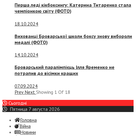
Перша леді кікбоксингу: Катерина Титаренко стала
чемпіонкою світу (ФОТО)
18.10.2024
Вихованці Броварської школи боксу знову вибороли
медалі (ФОТО)
14.10.2024
Броварський паралімпієць Ілля Яременко не
потрапив до вісімки кращих
07.09.2024
Prev
Next
Showing
1
Of
18
Сьогодні
Пятница 7 августа 2026
Головна
Війна
Новини