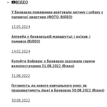
ВІДЕО
У Броварах пожежники врятували дитину і собаку з
палаючої квартири (ФОТО, ВІДЕО)
13.05.2024
Апгрейд у броварській маршрутці: і доїхав, і
помився (ВІДЕО)
14.02.2024
Купуйте бойлери: у Броварах скасували гаряче
водопостачання 31.08.2022 (Відео)
31.08.2022
Готовність до нового навчального року: як
працюватимуть ліцеї в Броварах 30.08.2022 (Відео)
30.08.2022