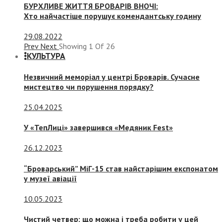
БУРХЛИВЕ ЖИТТЯ БРОВАРІВ ВНОЧІ:
Хто найчастіше порушує комендантську годину
29.08.2022
Prev
Next
Showing
1
Of
26
КУЛЬТУРА
Незвичний меморіал у центрі Броварів. Сучасне
мистецтво чи порушення порядку?
25.04.2025
У «ТепЛиці» завершився «Медяник Fest»
26.12.2023
“Броварський” МіГ-15 став найстарішим експонатом
у музеї авіації
10.05.2023
Чистий четвер: що можна і треба робити у цей