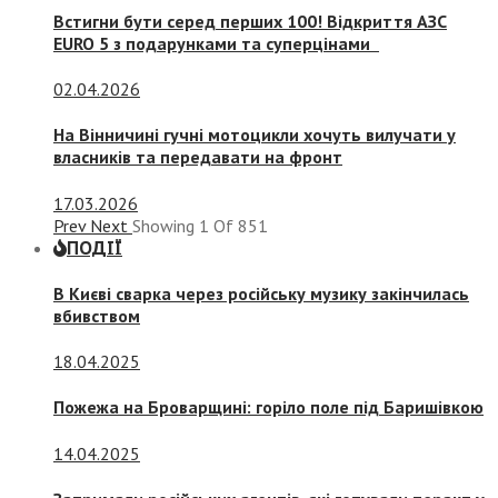
Встигни бути серед перших 100! Відкриття АЗС
EURO 5 з подарунками та суперцінами
02.04.2026
На Вінничині гучні мотоцикли хочуть вилучати у
власників та передавати на фронт
17.03.2026
Prev
Next
Showing
1
Of
851
ПОДІЇ
В Києві сварка через російську музику закінчилась
вбивством
18.04.2025
Пожежа на Броварщині: горіло поле під Баришівкою
14.04.2025