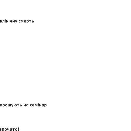
клінічну смерть
запрошують на семінар
озпочато!