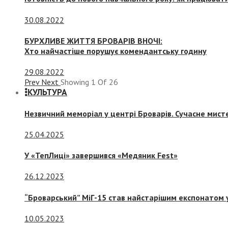
30.08.2022
БУРХЛИВЕ ЖИТТЯ БРОВАРІВ ВНОЧІ:
Хто найчастіше порушує комендантську годину
29.08.2022
Prev
Next
Showing
1
Of
26
КУЛЬТУРА
Незвичний меморіал у центрі Броварів. Сучасне мис
25.04.2025
У «ТепЛиці» завершився «Медяник Fest»
26.12.2023
“Броварський” МіГ-15 став найстарішим експонатом у
10.05.2023