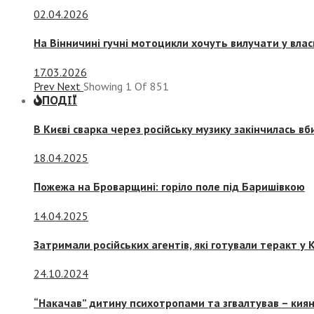
02.04.2026
На Вінничині гучні мотоцикли хочуть вилучати у вла
17.03.2026
Prev
Next
Showing
1
Of
851
ПОДІЇ
В Києві сварка через російську музику закінчилась в
18.04.2025
Пожежа на Броварщині: горіло поле під Баришівкою
14.04.2025
Затримали російських агентів, які готували теракт у К
24.10.2024
“Накачав” дитину психотропами та згвалтував – киян