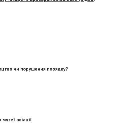
тецтво чи порушення порядку?
 музеї авіації