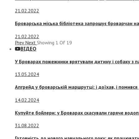
21.02.2022
Броварська міська бібліотека запрошує броварчан 
21.02.2022
Prev
Next
Showing
1
Of
19
ВІДЕО
У Броварах пожежники врятували дитину і собаку з 
13.05.2024
Апгрейд у броварській маршрутці: і доїхав, і помився
14.02.2024
Купуйте бойлери: у Броварах скасували гаряче водоп
31.08.2022
Готовність до нового навчального року: як працювати