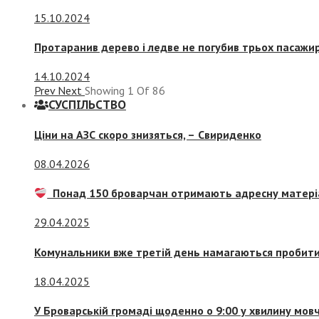
15.10.2024
Протаранив дерево і ледве не погубив трьох пасажир
14.10.2024
Prev
Next
Showing
1
Of
86
СУСПIЛЬСТВО
Ціни на АЗС скоро знизяться, –
Свириденко
08.04.2026
Понад 150 броварчан отримають адресну матері
29.04.2025
Комунальники вже третій день намагаються пробити 
18.04.2025
У Броварській громаді щоденно о 9:00 у хвилину мо