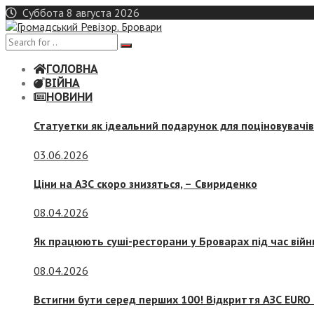
Skip
Суббота 8 августа 2026
to
content
ГОЛОВНА
ВІЙНА
НОВИНИ
Статуетки як ідеальний подарунок для поціновувачі
03.06.2026
Ціни на АЗС скоро знизяться, –
Свириденко
08.04.2026
Як працюють суші-ресторани у Броварах під час війн
08.04.2026
Встигни бути серед перших 100! Відкриття АЗС EURO