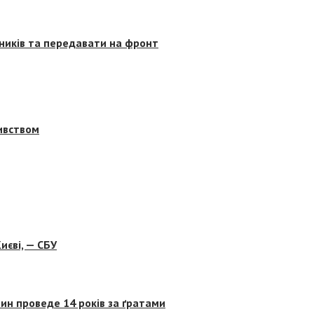
сників та передавати на фронт
бивством
иєві, — СБУ
ин проведе 14 років за ґратами