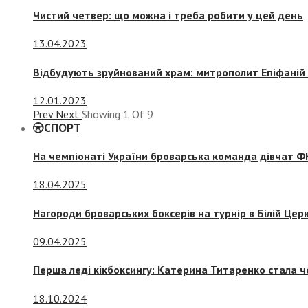
Чистий четвер: що можна і треба робити у цей день
13.04.2023
Відбудують зруйнований храм: митрополит Епіфаній 
12.01.2023
Prev
Next
Showing
1
Of
9
СПОРТ
На чемпіонаті України броварська команда дівчат ФК
18.04.2025
Нагороди броварських боксерів на турнір в Білій Церк
09.04.2025
Перша леді кікбоксингу: Катерина Титаренко стала ч
18.10.2024