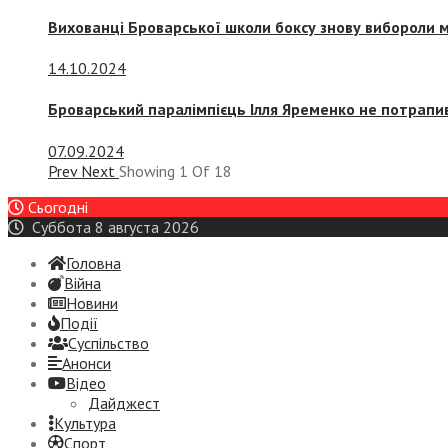
Вихованці Броварської школи боксу знову вибороли 
14.10.2024
Броварський паралімпієць Ілля Яременко не потрапив
07.09.2024
Prev
Next
Showing
1
Of
18
Сьогодні
Суббота 8 августа 2026
Головна
Війна
Новини
Події
Суспiльство
Анонси
Відео
Дайджест
Культура
Спорт