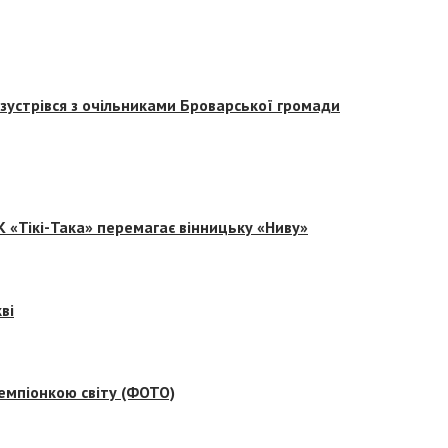
зустрівся з очільниками Броварської громади
 «Тікі-Така» перемагає вінницьку «Ниву»
ві
емпіонкою світу (ФОТО)