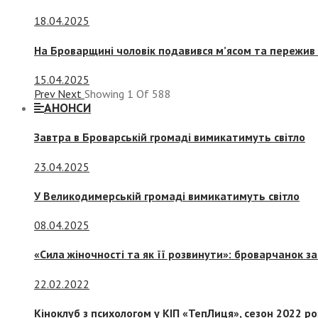
18.04.2025
На Броварщині чоловік подавився м’ясом та пережив 
15.04.2025
Prev
Next
Showing
1
Of
588
АНОНСИ
Завтра в Броварській громаді вимикатимуть світло
23.04.2025
У Великодимерській громаді вимикатимуть світло
08.04.2025
«Сила жіночності та як її розвинути»: броварчанок 
22.02.2022
Кіноклуб з психологом у КІП «ТепЛиця», сезон 2022 р