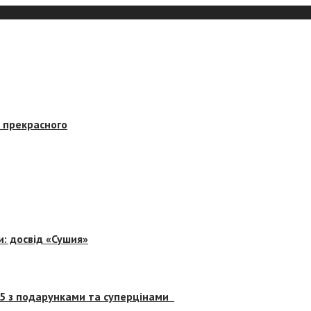
в прекрасного
и: досвід «Сушия»
 5 з подарунками та суперцінами