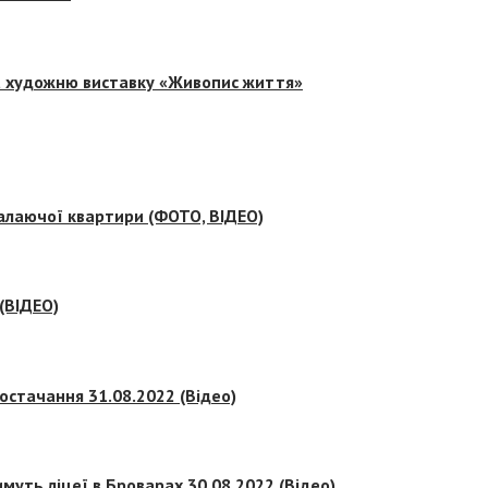
на художню виставку «Живопис життя»
палаючої квартири (ФОТО, ВІДЕО)
 (ВІДЕО)
остачання 31.08.2022 (Відео)
муть ліцеї в Броварах 30.08.2022 (Відео)