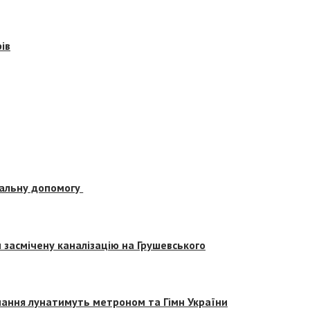
ів
альну допомогу
засмічену каналізацію на Грушевського
вчання лунатимуть метроном та Гімн України