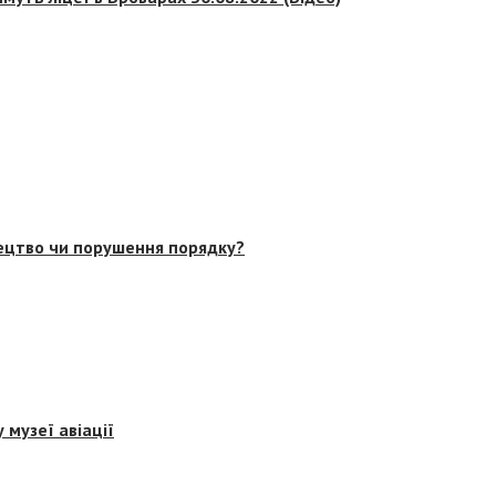
тецтво чи порушення порядку?
 музеї авіації