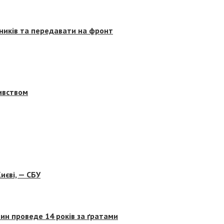
сників та передавати на фронт
бивством
иєві, — СБУ
ин проведе 14 років за ґратами