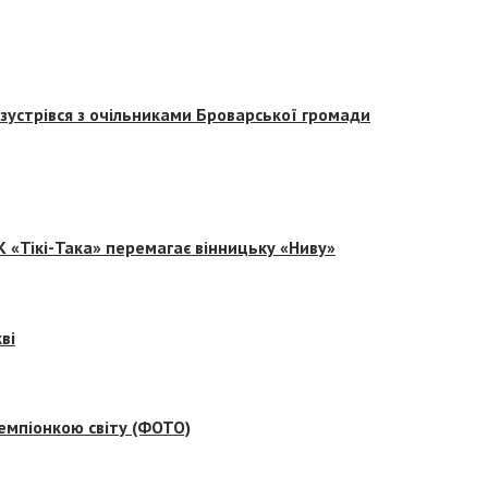
зустрівся з очільниками Броварської громади
 «Тікі-Така» перемагає вінницьку «Ниву»
ві
емпіонкою світу (ФОТО)