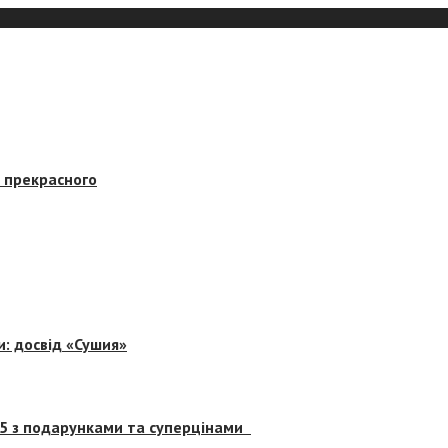
в прекрасного
и: досвід «Сушия»
 5 з подарунками та суперцінами