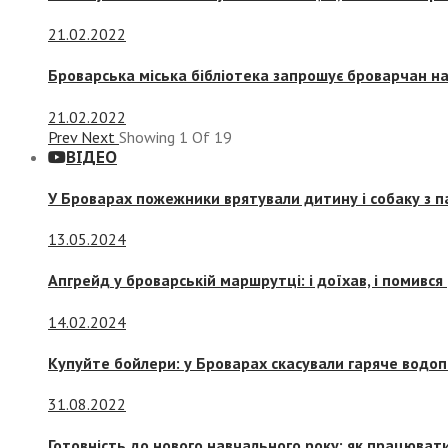
21.02.2022
Броварська міська бібліотека запрошує броварчан 
21.02.2022
Prev
Next
Showing
1
Of
19
ВІДЕО
У Броварах пожежники врятували дитину і собаку з 
13.05.2024
Апгрейд у броварській маршрутці: і доїхав, і помився
14.02.2024
Купуйте бойлери: у Броварах скасували гаряче водоп
31.08.2022
Готовність до нового навчального року: як працювати