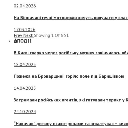
02.04.2026
На Вінничині гучні мотоцикли хочуть вилучати у вла
17.03.2026
Prev
Next
Showing
1
Of
851
ПОДІЇ
В Києві сварка через російську музику закінчилась в
18.04.2025
Пожежа на Броварщині: горіло поле під Баришівкою
14.04.2025
Затримали російських агентів, які готували теракт у К
24.10.2024
“Накачав” дитину психотропами та згвалтував – киян