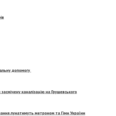
ів
альну допомогу
засмічену каналізацію на Грушевського
вчання лунатимуть метроном та Гімн України