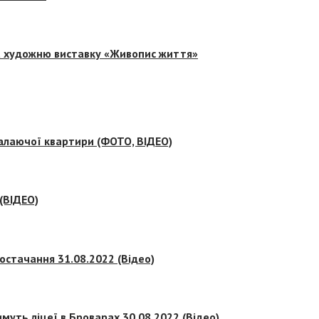
на художню виставку «Живопис життя»
палаючої квартири (ФОТО, ВІДЕО)
 (ВІДЕО)
остачання 31.08.2022 (Відео)
муть ліцеї в Броварах 30.08.2022 (Відео)