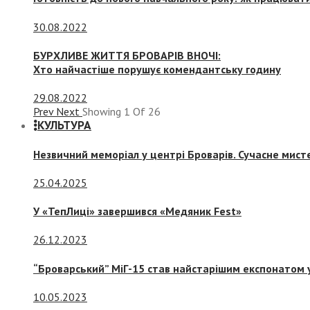
30.08.2022
БУРХЛИВЕ ЖИТТЯ БРОВАРІВ ВНОЧІ:
Хто найчастіше порушує комендантську годину
29.08.2022
Prev
Next
Showing
1
Of
26
КУЛЬТУРА
Незвичний меморіал у центрі Броварів. Сучасне мис
25.04.2025
У «ТепЛиці» завершився «Медяник Fest»
26.12.2023
“Броварський” МіГ-15 став найстарішим експонатом у
10.05.2023