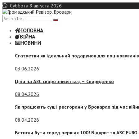
Skip
Суббота 8 августа 2026
to
content
ГОЛОВНА
ВІЙНА
НОВИНИ
Статуетки як ідеальний подарунок для поціновувачі
03.06.2026
Ціни на АЗС скоро знизяться, –
Свириденко
08.04.2026
Як працюють суші-ресторани у Броварах під час війн
08.04.2026
Встигни бути серед перших 100! Відкриття АЗС EURO