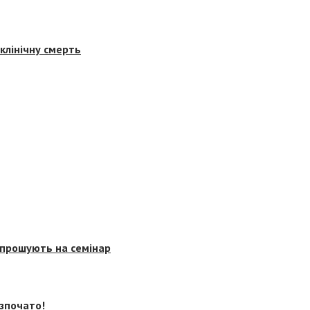
клінічну смерть
запрошують на семінар
озпочато!