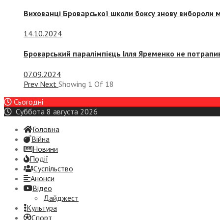
Вихованці Броварської школи боксу знову вибороли 
14.10.2024
Броварський паралімпієць Ілля Яременко не потрапив
07.09.2024
Prev
Next
Showing
1
Of
18
Сьогодні
Суббота 8 августа 2026
Головна
Війна
Новини
Події
Суспiльство
Анонси
Відео
Дайджест
Культура
Спорт