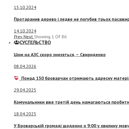
15.10.2024
Протаранив дерево і ледве не погубив трьох пасажир
14.10.2024
Prev
Next
Showing
1
Of
86
СУСПIЛЬСТВО
Ціни на АЗС скоро знизяться, –
Свириденко
08.04.2026
Понад 150 броварчан отримають адресну матері
29.04.2025
Комунальники вже третій день намагаються пробити 
18.04.2025
У Броварській громаді щоденно о 9:00 у хвилину мо