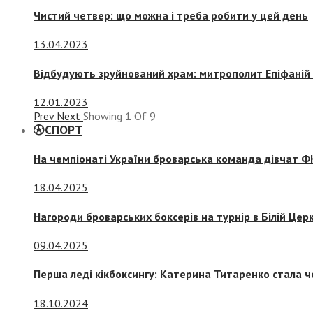
Чистий четвер: що можна і треба робити у цей день
13.04.2023
Відбудують зруйнований храм: митрополит Епіфаній 
12.01.2023
Prev
Next
Showing
1
Of
9
СПОРТ
На чемпіонаті України броварська команда дівчат ФК
18.04.2025
Нагороди броварських боксерів на турнір в Білій Церк
09.04.2025
Перша леді кікбоксингу: Катерина Титаренко стала ч
18.10.2024