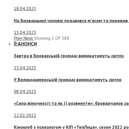
18.04.2025
На Броварщині чоловік подавився м’ясом та пережив 
15.04.2025
Prev
Next
Showing
1
Of
588
АНОНСИ
Завтра в Броварській громаді вимикатимуть світло
23.04.2025
У Великодимерській громаді вимикатимуть світло
08.04.2025
«Сила жіночності та як її розвинути»: броварчанок 
22.02.2022
Кіноклуб з психологом у КІП «ТепЛиця», сезон 2022 р