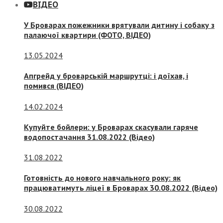
ВІДЕО
У Броварах пожежники врятували дитину і собаку з
палаючої квартири (ФОТО, ВІДЕО)
13.05.2024
Апгрейд у броварській маршрутці: і доїхав, і
помився (ВІДЕО)
14.02.2024
Купуйте бойлери: у Броварах скасували гаряче
водопостачання 31.08.2022 (Відео)
31.08.2022
Готовність до нового навчального року: як
працюватимуть ліцеї в Броварах 30.08.2022 (Відео)
30.08.2022