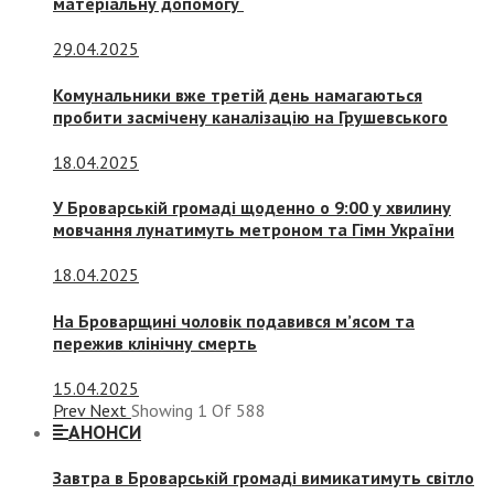
матеріальну допомогу
29.04.2025
Комунальники вже третій день намагаються
пробити засмічену каналізацію на Грушевського
18.04.2025
У Броварській громаді щоденно о 9:00 у хвилину
мовчання лунатимуть метроном та Гімн України
18.04.2025
На Броварщині чоловік подавився м’ясом та
пережив клінічну смерть
15.04.2025
Prev
Next
Showing
1
Of
588
АНОНСИ
Завтра в Броварській громаді вимикатимуть світло