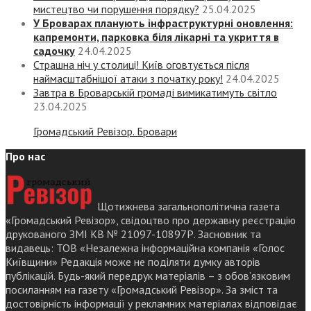
мистецтво чи порушення порядку?
25.04.2025
У Броварах планують інфраструктурні оновлення:
капремонти, парковка біля лікарні та укриття в
садочку
24.04.2025
Страшна ніч у столиці! Київ оговтується після
наймасштабнішої атаки з початку року!
24.04.2025
Завтра в Броварській громаді вимикатимуть світло
23.04.2025
Громадський Ревізор. Бровари
Про нас
Щотижнева загальнополітична газета
«Громадський Ревізор», свідоцтво про державну реєстрацію
друкованого ЗМІ КВ № 21097-10897Р. Засновник та
видавець: ТОВ «Незалежна інформаційна компанія «Голос
Київщини» Редакція може не поділяти думку авторів
публікацій. Будь-який передрук матеріалів – з обов’язковим
посиланням на газету «Громадський Ревізор». За зміст та
достовірність інформації у рекламних матеріалах відповідає