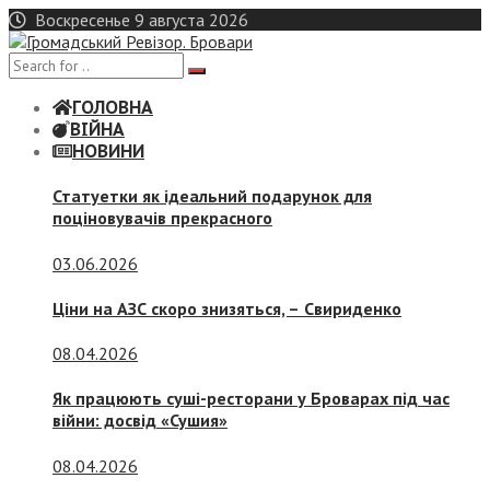
Skip
Воскресенье 9 августа 2026
to
content
ГОЛОВНА
ВІЙНА
НОВИНИ
Статуетки як ідеальний подарунок для
поціновувачів прекрасного
03.06.2026
Ціни на АЗС скоро знизяться, –
Свириденко
08.04.2026
Як працюють суші-ресторани у Броварах під час
війни: досвід «Сушия»
08.04.2026