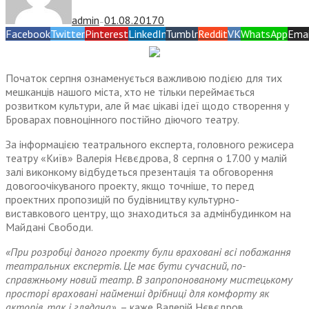
admin
01.08.2017
0
—
Facebook
Twitter
Pinterest
LinkedIn
Tumblr
Reddit
VK
WhatsApp
Emai
Початок серпня ознаменується важливою подією для тих
мешканців нашого міста, хто не тільки переймається
розвитком культури, але й має цікаві ідеї щодо створення у
Броварах повноцінного постійно діючого театру.
За інформацією театрального експерта, головного режисера
театру «Київ» Валерія Нєвєдрова, 8 серпня о 17.00 у малій
залі виконкому відбудеться презентація та обговорення
довогоочікуваного проекту, якщо точніше, то перед
проектних пропозицій по будівництву культурно-
виставкового центру, що знаходиться за адмінбудинком на
Майдані Свободи.
«При розробці даного проекту були враховані всі побажання
театральних експертів. Це має бути сучасний, по-
справжньому новий театр. В запропонованому мистецькому
просторі враховані найменші дрібниці для комфорту як
акторів, так і глядача»
, – каже Валерій Нєвєдров.