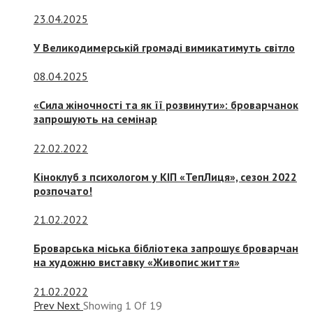
23.04.2025
У Великодимерській громаді вимикатимуть світло
08.04.2025
«Сила жіночності та як її розвинути»: броварчанок
запрошують на семінар
22.02.2022
Кіноклуб з психологом у КІП «ТепЛиця», сезон 2022
розпочато!
21.02.2022
Броварська міська бібліотека запрошує броварчан
на художню виставку «Живопис життя»
21.02.2022
Prev
Next
Showing
1
Of
19