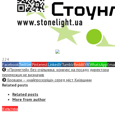
224
Facebook
Twitter
Pinterest
LinkedIn
Tumblr
Reddit
VK
WhatsApp
Emai
«Прометей» без очільника: конкурс на посаду директора
переможця не визначив
Бровари – «найпрозоріші» серед міст Київщини
Related posts
Related posts
More from author
Культура