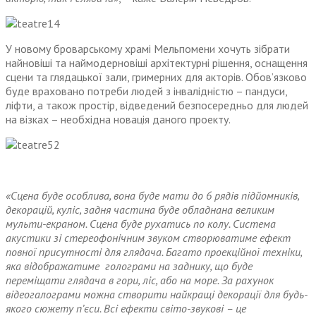
У новому броварському храмі Мельпомени хочуть зібрати
найновіші та наймодерновіші архітектурні рішення, оснащення
сцени та глядацької зали, гримерних для акторів. Обов’язково
буде враховано потреби людей з інвалідністю – пандуси,
ліфти, а також простір, відведений безпосередньо для людей
на візках – необхідна новація даного проекту.
«Сцена буде особлива, вона буде мати до 6 рядів підйомників,
декорацій, куліс, задня частина буде обладнана великим
мульти-екраном. Сцена буде рухатись по колу. Система
акустики зі стереофонічним звуком створюватиме ефект
повної присутності для глядача. Багато проекційної техніки,
яка відображатиме голограми на заднику, що буде
переміщати глядача в гори, ліс, або на море. За рахунок
відеогалограми можна створити найкращі декорації для будь-
якого сюжету п’єси. Всі ефекти світо-звукові – це