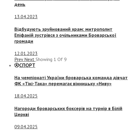
день
13.04.2023
Відбудують зруйнований храм: митрополит
Епіфаній зустрівся з очільниками Броварської
громади
12.01.2023
Prev
Next
Showing
1
Of
9
СПОРТ
На чемпіонаті України броварська команда дівчат
ФК «Тікі-Така» перемагає вінницьку «Ниву»
18.04.2025
Нагороди броварських боксерів на турнір в Білій
Церкві
09.04.2025