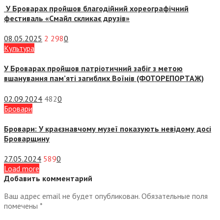
У Броварах пройшов благодійний хореографічний
фестиваль «Смайл скликає друзів»
08.05.2025
2 298
0
Культура
У Броварах пройшов патріотичний забіг з метою
вшанування пам’яті загиблих Воїнів (ФОТОРЕПОРТАЖ)
02.09.2024
482
0
Бровари
Бровари: У краєзнавчому музеї показують невідому досі
Броварщину
27.05.2024
589
0
Load more
Добавить комментарий
Ваш адрес email не будет опубликован.
Обязательные поля
помечены
*