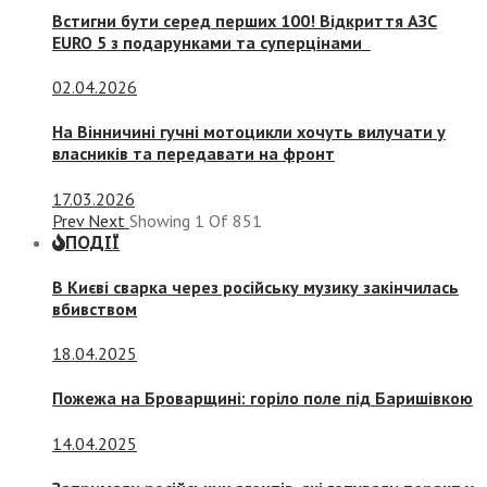
Встигни бути серед перших 100! Відкриття АЗС
EURO 5 з подарунками та суперцінами
02.04.2026
На Вінничині гучні мотоцикли хочуть вилучати у
власників та передавати на фронт
17.03.2026
Prev
Next
Showing
1
Of
851
ПОДІЇ
В Києві сварка через російську музику закінчилась
вбивством
18.04.2025
Пожежа на Броварщині: горіло поле під Баришівкою
14.04.2025