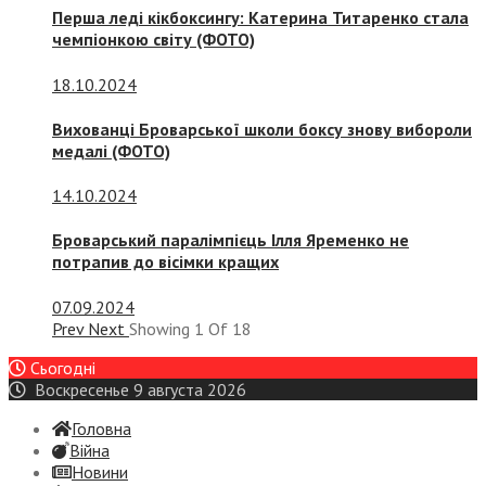
Перша леді кікбоксингу: Катерина Титаренко стала
чемпіонкою світу (ФОТО)
18.10.2024
Вихованці Броварської школи боксу знову вибороли
медалі (ФОТО)
14.10.2024
Броварський паралімпієць Ілля Яременко не
потрапив до вісімки кращих
07.09.2024
Prev
Next
Showing
1
Of
18
Сьогодні
Воскресенье 9 августа 2026
Головна
Війна
Новини