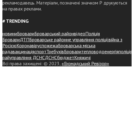
рекламодавець. Матеріали, позначені значком Р друкуються
на правах реклами.
# TRENDING
новини
Бровари
Броварський район
відео
Поліція
Бровари
ДТП
Броварське районне управління поліції
війна з
Росією
Коронавірус
пожежа
Броварська міська
рада
вакцинація
спорт
Требухів
Броваритепловодоенергія
поліція
райуправління ДСНС
ДСНС
бюджет
Княжичі
Всі права захищені: © 2023,
«Громадський Ревізор»