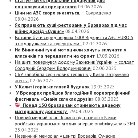
Статуетки як ідеальний подарунок для
поціновувачів прекрасного
03.06.2026
Ціни на АЗС скоро знизяться, –
Свириденко
08.04.2026
Як працюють суші-ресторани у Броварах під час
війни: досвід «Сушия»
08.04.2026
Встигни бути серед перших 100! Відкриття АЗС EURO 5
з подарунками та суперцінами
02.04.2026
На Вінничині гучні мотоцикли хочуть вилучати у
власників та передавати на фронт
17.03.2026
На щиті повернувся додому Захисник України, – солдат
Солодкий Серафим Володимирович
02.06.2025
СБУ запобігла серії нових терактів у Києві, затримано
агента
02.06.2025
У Калиті горів житловий будинок
19.05.2025
У Броварах пройшов благодійний хореографічний
фестиваль «Смайл скликає друзів»
08.05.2025
Понад 150 броварчан отримають адресну
матеріальну допомогу
29.04.2025
Повний мирний план Трампа під назвою «‎Рамки
російсько-української угоди» вперше опублікували в ЗМІ
25.04.2025
Незвичний меморіал у центрі Броварів. Сучасне