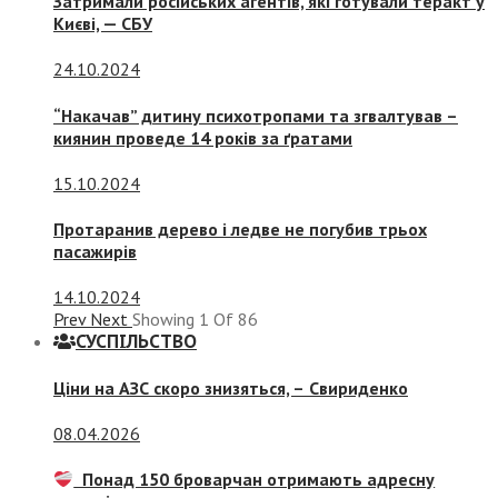
Затримали російських агентів, які готували теракт у
Києві, — СБУ
24.10.2024
“Накачав” дитину психотропами та згвалтував –
киянин проведе 14 років за ґратами
15.10.2024
Протаранив дерево і ледве не погубив трьох
пасажирів
14.10.2024
Prev
Next
Showing
1
Of
86
СУСПIЛЬСТВО
Ціни на АЗС скоро знизяться, –
Свириденко
08.04.2026
Понад 150 броварчан отримають адресну