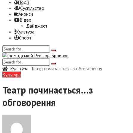
Події
Суспiльство
Анонси
Відео
Дайджест
Культура
Спорт
Культура
Театр починається…з обговорення
Культура
Театр починається…з
обговорення