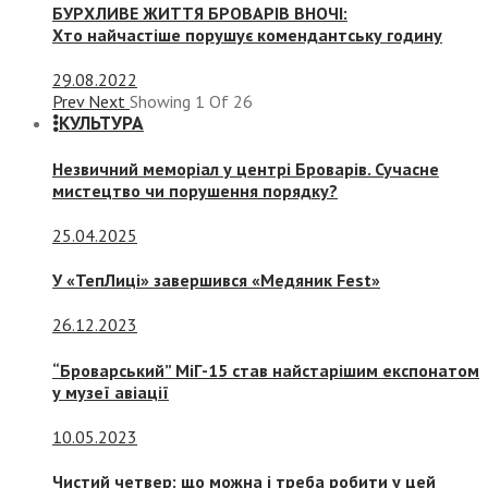
БУРХЛИВЕ ЖИТТЯ БРОВАРІВ ВНОЧІ:
Хто найчастіше порушує комендантську годину
29.08.2022
Prev
Next
Showing
1
Of
26
КУЛЬТУРА
Незвичний меморіал у центрі Броварів. Сучасне
мистецтво чи порушення порядку?
25.04.2025
У «ТепЛиці» завершився «Медяник Fest»
26.12.2023
“Броварський” МіГ-15 став найстарішим експонатом
у музеї авіації
10.05.2023
Чистий четвер: що можна і треба робити у цей