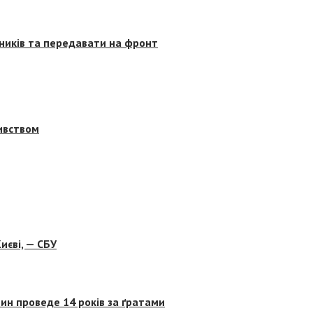
сників та передавати на фронт
бивством
иєві, — СБУ
ин проведе 14 років за ґратами