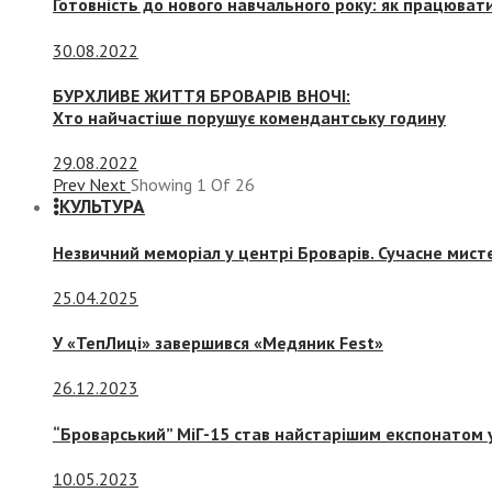
Готовність до нового навчального року: як працювати
30.08.2022
БУРХЛИВЕ ЖИТТЯ БРОВАРІВ ВНОЧІ:
Хто найчастіше порушує комендантську годину
29.08.2022
Prev
Next
Showing
1
Of
26
КУЛЬТУРА
Незвичний меморіал у центрі Броварів. Сучасне мис
25.04.2025
У «ТепЛиці» завершився «Медяник Fest»
26.12.2023
“Броварський” МіГ-15 став найстарішим експонатом у
10.05.2023