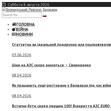
Skip
Суббота 8 августа 2026
to
content
ГОЛОВНА
ВІЙНА
НОВИНИ
Статуетки як ідеальний подарунок для поціновувачі
03.06.2026
Ціни на АЗС скоро знизяться, –
Свириденко
08.04.2026
Як працюють суші-ресторани у Броварах під час війн
08.04.2026
Встигни бути серед перших 100! Відкриття АЗС EURO