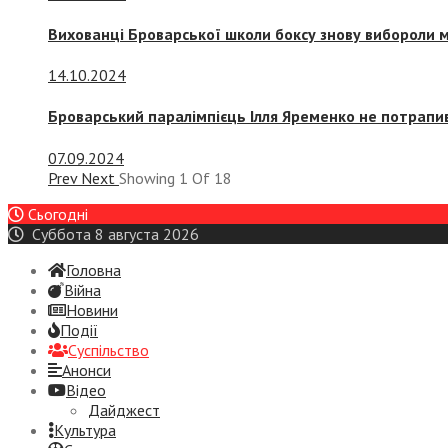
Вихованці Броварської школи боксу знову вибороли 
14.10.2024
Броварський паралімпієць Ілля Яременко не потрапив
07.09.2024
Prev
Next
Showing
1
Of
18
Сьогодні
Суббота 8 августа 2026
Головна
Війна
Новини
Події
Суспiльство
Анонси
Відео
Дайджест
Культура