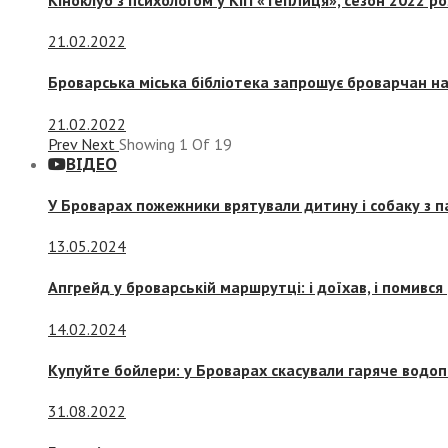
21.02.2022
Броварська міська бібліотека запрошує броварчан 
21.02.2022
Prev
Next
Showing
1
Of
19
ВІДЕО
У Броварах пожежники врятували дитину і собаку з 
13.05.2024
Апгрейд у броварській маршрутці: і доїхав, і помився
14.02.2024
Купуйте бойлери: у Броварах скасували гаряче водоп
31.08.2022