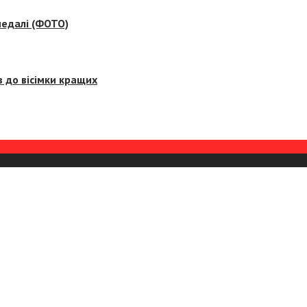
медалі (ФОТО)
 до вісімки кращих