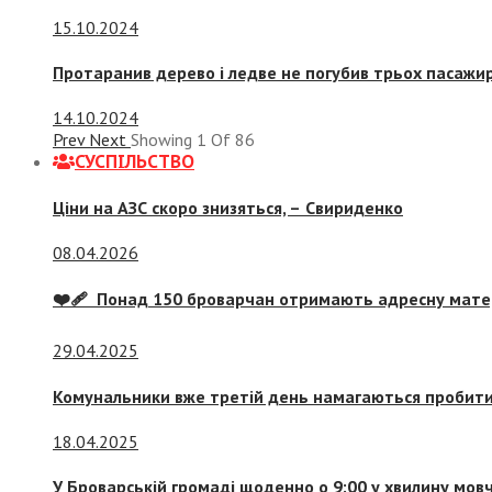
15.10.2024
Протаранив дерево і ледве не погубив трьох пасажир
14.10.2024
Prev
Next
Showing
1
Of
86
СУСПIЛЬСТВО
Ціни на АЗС скоро знизяться, –
Свириденко
08.04.2026
❤️‍🩹 Понад 150 броварчан отримають адресну мат
29.04.2025
Комунальники вже третій день намагаються пробити 
18.04.2025
У Броварській громаді щоденно о 9:00 у хвилину мо