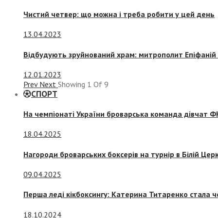
Чистий четвер: що можна і треба робити у цей день
13.04.2023
Відбудують зруйнований храм: митрополит Епіфаній 
12.01.2023
Prev
Next
Showing
1
Of
9
СПОРТ
На чемпіонаті України броварська команда дівчат ФК
18.04.2025
Нагороди броварських боксерів на турнір в Білій Церк
09.04.2025
Перша леді кікбоксингу: Катерина Титаренко стала ч
18.10.2024