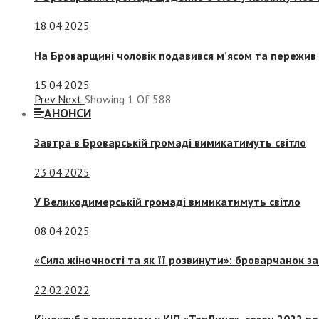
18.04.2025
На Броварщині чоловік подавився м’ясом та пережив 
15.04.2025
Prev
Next
Showing
1
Of
588
АНОНСИ
Завтра в Броварській громаді вимикатимуть світло
23.04.2025
У Великодимерській громаді вимикатимуть світло
08.04.2025
«Сила жіночності та як її розвинути»: броварчанок 
22.02.2022
Кіноклуб з психологом у КІП «ТепЛиця», сезон 2022 р