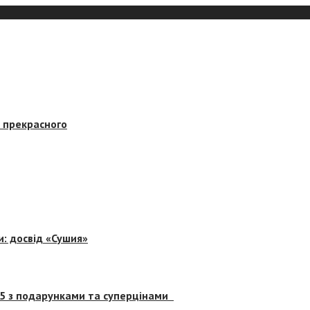
в прекрасного
и: досвід «Сушия»
 5 з подарунками та суперцінами