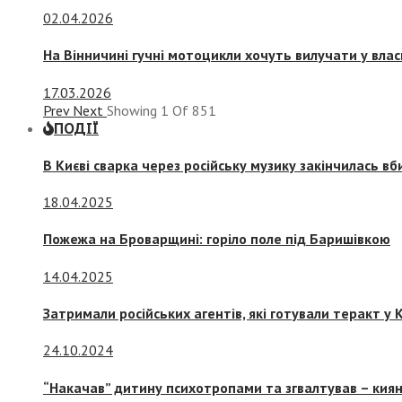
02.04.2026
На Вінничині гучні мотоцикли хочуть вилучати у вла
17.03.2026
Prev
Next
Showing
1
Of
851
ПОДІЇ
В Києві сварка через російську музику закінчилась в
18.04.2025
Пожежа на Броварщині: горіло поле під Баришівкою
14.04.2025
Затримали російських агентів, які готували теракт у К
24.10.2024
“Накачав” дитину психотропами та згвалтував – киян