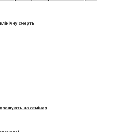
клінічну смерть
запрошують на семінар
озпочато!