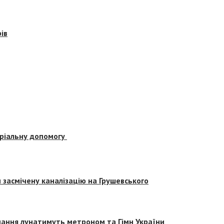
ів
еріальну допомогу
засмічену каналізацію на Грушевського
вчання лунатимуть метроном та Гімн України