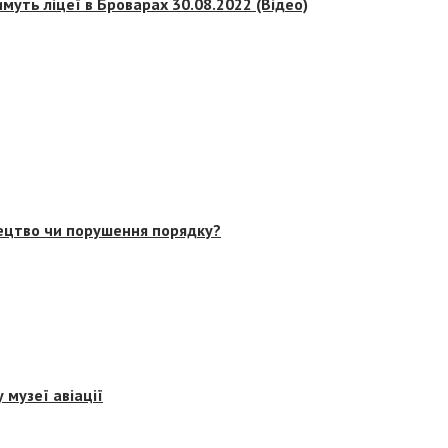
муть ліцеї в Броварах 30.08.2022 (Відео)
тецтво чи порушення порядку?
 музеї авіації