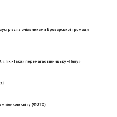
зустрівся з очільниками Броварської громади
 «Тікі-Така» перемагає вінницьку «Ниву»
ві
емпіонкою світу (ФОТО)