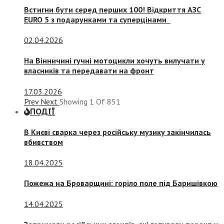
Встигни бути серед перших 100! Відкриття АЗС
EURO 5 з подарунками та суперцінами
02.04.2026
На Вінничині гучні мотоцикли хочуть вилучати у
власників та передавати на фронт
17.03.2026
Prev
Next
Showing
1
Of
851
ПОДІЇ
В Києві сварка через російську музику закінчилась
вбивством
18.04.2025
Пожежа на Броварщині: горіло поле під Баришівкою
14.04.2025