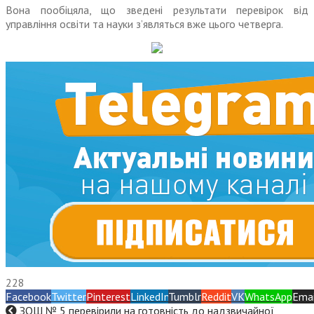
Вона пообіцяла, що зведені результати перевірок від
управління освіти та науки з’являться вже цього четверга.
228
Facebook
Twitter
Pinterest
LinkedIn
Tumblr
Reddit
VK
WhatsApp
Emai
ЗОШ № 5 перевірили на готовність до надзвичайної