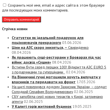
Сохранить моё имя, email и адрес сайта в этом браузере
для последующих моих комментариев.
Стрічка новин
Статуетки як ідеальний подарунок для
поціновувачів прекрасного
03.06.2026
Ціни на АЗС скоро знизяться, –
Свириденко
08.04.2026
Як працюють суші-ресторани у Броварах під час
війни: досвід «Сушия»
08.04.2026
Встигни бути серед перших 100! Відкриття АЗС EURO 5
з подарунками та суперцінами
02.04.2026
На Вінничині гучні мотоцикли хочуть вилучати у
власників та передавати на фронт
17.03.2026
На щиті повернувся додому Захисник України, – солдат
Солодкий Серафим Володимирович
02.06.2025
СБУ запобігла серії нових терактів у Києві, затримано
агента
02.06.2025
У Калиті горів житловий будинок
19.05.2025