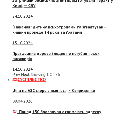
Затримали російських агентів, які готували теракт у
Києві, — СБУ
24.10.2024
“Накачав” дитину психотропами та згвалтував –
киянин проведе 14 років за ґратами
15.10.2024
Протаранив дерево і ледве не погубив трьох
пасажирів
14.10.2024
Prev
Next
Showing
1
Of
86
СУСПIЛЬСТВО
Ціни на АЗС скоро знизяться, –
Свириденко
08.04.2026
Понад 150 броварчан отримають адресну