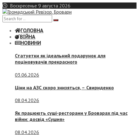
Skip
Воскресенье 9 августа 2026
to
content
ГОЛОВНА
ВІЙНА
НОВИНИ
Статуетки як ідеальний подарунок для
поціновувачів прекрасного
03.06.2026
Ціни на АЗС скоро знизяться, –
Свириденко
08.04.2026
Як працюють суші-ресторани у Броварах під час
війни: досвід «Сушия»
08.04.2026