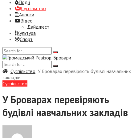
Події
Суспiльство
Анонси
Відео
Дайджест
Культура
Спорт
Суспiльство
У Броварах перевіряють будівлі навчальних
закладів
Суспiльство
У Броварах перевіряють
будівлі навчальних закладів