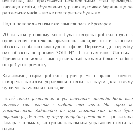
нештатна, але враховуючи незадовільний стан приміщень
закладів освіти, збудованих у різних куточках України ще за
радянських часів – може повторитися будь-де.
Над її попередженням вже замислилися у Броварах.
20 жовтня у нашому місті була створена робоча група із
проведення обстежень приміщень закладів освіти та інших
об’єктів соціально-культурної сфери. Першими до переліку
цих об’єктів потрапили ЗОШ № 1 та садочок “Ластівка”.
Причина очевидна: саме ці навчальні заклади більше за інші
потребують ремонту.
Зауважимо, окрім робочої групи у місті працює комісія,
створена наказом управління освіти та науки для огляду
будівель навчальних закладів.
«Цей наказ розісланий в усі навчальні заклади. Вони вже
провели свої огляди і надали нам акти. Ми зараз їх
узагальнюємо. Відповідно до цих узагальнених актів буде
інформація, де в першу чергу потрібні ремонти»
, – розказала
Тамара Стельмах, заступник начальника управління освіти та
науки.