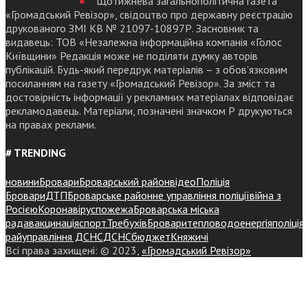
Щотижнева загальнополітична газета
«Громадський Ревізор», свідоцтво про державну реєстрацію
друкованого ЗМІ КВ № 21097-10897Р. Засновник та
видавець: ТОВ «Незалежна інформаційна компанія «Голос
Київщини» Редакція може не поділяти думку авторів
публікацій. Будь-який передрук матеріалів – з обов’язковим
посиланням на газету «Громадський Ревізор». За зміст та
достовірність інформації у рекламних матеріалах відповідає
рекламодавець. Матеріали, позначені значком Р друкуються
на правах реклами.
# TRENDING
новини
Бровари
Броварський район
відео
Поліція
Бровари
ДТП
Броварське районне управління поліції
війна з
Росією
Коронавірус
пожежа
Броварська міська
рада
вакцинація
спорт
Требухів
Броваритепловодоенергія
поліція
райуправління ДСНС
ДСНС
бюджет
Княжичі
Всі права захищені: © 2023,
«Громадський Ревізор»