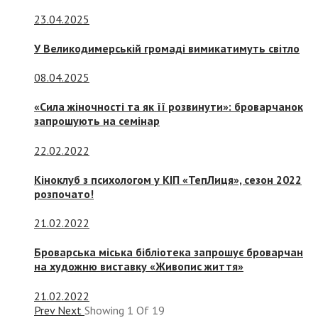
23.04.2025
У Великодимерській громаді вимикатимуть світло
08.04.2025
«Сила жіночності та як її розвинути»: броварчанок
запрошують на семінар
22.02.2022
Кіноклуб з психологом у КІП «ТепЛиця», сезон 2022
розпочато!
21.02.2022
Броварська міська бібліотека запрошує броварчан
на художню виставку «Живопис життя»
21.02.2022
Prev
Next
Showing
1
Of
19