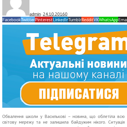
admin
24.10.2016
0
—
Facebook
Twitter
Pinterest
LinkedIn
Tumblr
Reddit
VK
WhatsApp
Emai
Обвалення школи у Василькові – новина, що облетіла всю
світову мережу та не залишила байдужим нікого. Ситуація