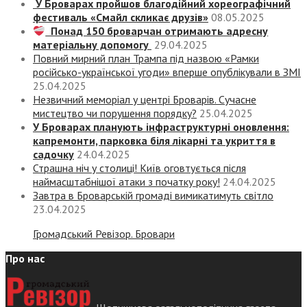
У Броварах пройшов благодійний хореографічний
фестиваль «Смайл скликає друзів»
08.05.2025
Понад 150 броварчан отримають адресну
матеріальну допомогу
29.04.2025
Повний мирний план Трампа під назвою «‎Рамки
російсько-української угоди» вперше опублікували в ЗМІ
25.04.2025
Незвичний меморіал у центрі Броварів. Сучасне
мистецтво чи порушення порядку?
25.04.2025
У Броварах планують інфраструктурні оновлення:
капремонти, парковка біля лікарні та укриття в
садочку
24.04.2025
Страшна ніч у столиці! Київ оговтується після
наймасштабнішої атаки з початку року!
24.04.2025
Завтра в Броварській громаді вимикатимуть світло
23.04.2025
Громадський Ревізор. Бровари
Про нас