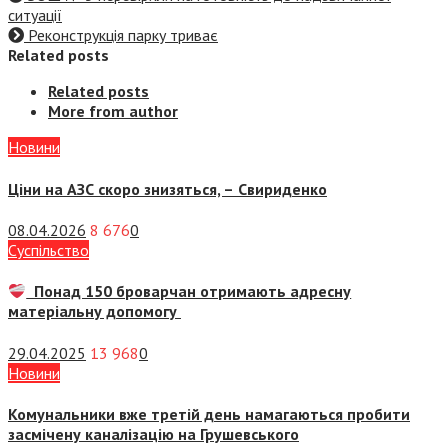
ситуації
Реконструкція парку триває
Related posts
Related posts
More from author
Новини
Ціни на АЗС скоро знизяться, –
Свириденко
08.04.2026
8 676
0
Суспiльство
Понад 150 броварчан отримають адресну
матеріальну допомогу
29.04.2025
13 968
0
Новини
Комунальники вже третій день намагаються пробити
засмічену каналізацію на Грушевського