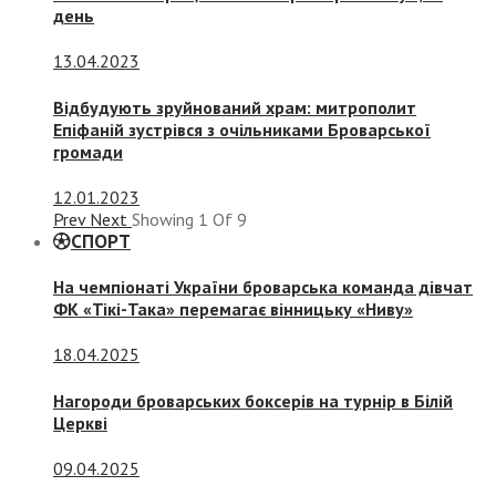
день
13.04.2023
Відбудують зруйнований храм: митрополит
Епіфаній зустрівся з очільниками Броварської
громади
12.01.2023
Prev
Next
Showing
1
Of
9
СПОРТ
На чемпіонаті України броварська команда дівчат
ФК «Тікі-Така» перемагає вінницьку «Ниву»
18.04.2025
Нагороди броварських боксерів на турнір в Білій
Церкві
09.04.2025