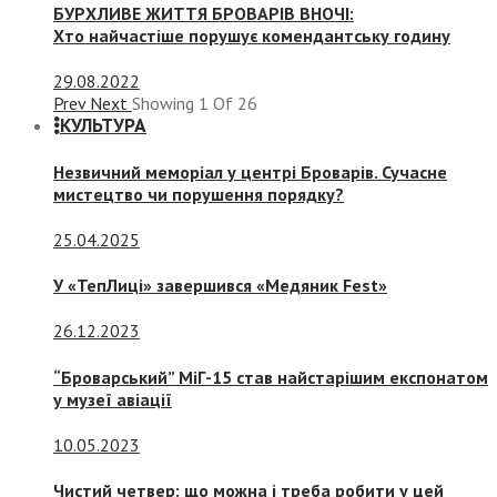
БУРХЛИВЕ ЖИТТЯ БРОВАРІВ ВНОЧІ:
Хто найчастіше порушує комендантську годину
29.08.2022
Prev
Next
Showing
1
Of
26
КУЛЬТУРА
Незвичний меморіал у центрі Броварів. Сучасне
мистецтво чи порушення порядку?
25.04.2025
У «ТепЛиці» завершився «Медяник Fest»
26.12.2023
“Броварський” МіГ-15 став найстарішим експонатом
у музеї авіації
10.05.2023
Чистий четвер: що можна і треба робити у цей