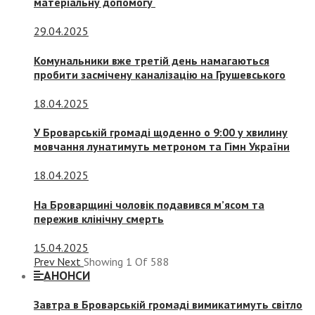
матеріальну допомогу
29.04.2025
Комунальники вже третій день намагаються
пробити засмічену каналізацію на Грушевського
18.04.2025
У Броварській громаді щоденно о 9:00 у хвилину
мовчання лунатимуть метроном та Гімн України
18.04.2025
На Броварщині чоловік подавився м’ясом та
пережив клінічну смерть
15.04.2025
Prev
Next
Showing
1
Of
588
АНОНСИ
Завтра в Броварській громаді вимикатимуть світло