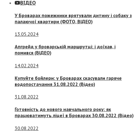
ВІДЕО
У Броварах пожежники врятували дитину і собаку з
палаючої квартири (ФОТО, ВІДЕО)
13.05.2024
Апгрейд у броварській маршрутці: і доїхав, і
помився (ВІДЕО)
14.02.2024
Купуйте бойлери: у Броварах скасували гаряче
водопостачання 31.08.2022 (Відео)
31.08.2022
Готовність до нового навчального року: як
працюватимуть ліцеї в Броварах 30.08.2022 (Відео)
30.08.2022