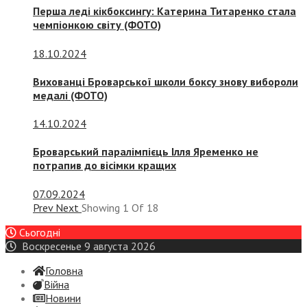
Перша леді кікбоксингу: Катерина Титаренко стала
чемпіонкою світу (ФОТО)
18.10.2024
Вихованці Броварської школи боксу знову вибороли
медалі (ФОТО)
14.10.2024
Броварський паралімпієць Ілля Яременко не
потрапив до вісімки кращих
07.09.2024
Prev
Next
Showing
1
Of
18
Сьогодні
Воскресенье 9 августа 2026
Головна
Війна
Новини