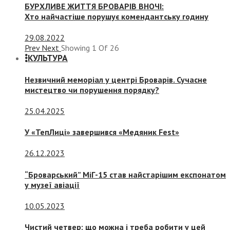
БУРХЛИВЕ ЖИТТЯ БРОВАРІВ ВНОЧІ:
Хто найчастіше порушує комендантську годину
29.08.2022
Prev
Next
Showing
1
Of
26
КУЛЬТУРА
Незвичний меморіал у центрі Броварів. Сучасне
мистецтво чи порушення порядку?
25.04.2025
У «ТепЛиці» завершився «Медяник Fest»
26.12.2023
“Броварський” МіГ-15 став найстарішим експонатом
у музеї авіації
10.05.2023
Чистий четвер: що можна і треба робити у цей