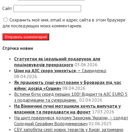
Сайт
Сохранить моё имя, email и адрес сайта в этом браузере
для последующих моих комментариев.
Стрічка новин
Статуетки як ідеальний подарунок для
поціновувачів прекрасного
03.06.2026
Ціни на АЗС скоро знизяться, –
Свириденко
08.04.2026
Як працюють суші-ресторани у Броварах під час
війни: досвід «Сушия»
08.04.2026
Встигни бути серед перших 100! Відкриття АЗС EURO 5
з подарунками та суперцінами
02.04.2026
На Вінничині гучні мотоцикли хочуть вилучати у
власників та передавати на фронт
17.03.2026
На щиті повернувся додому Захисник України, – солдат
Солодкий Серафим Володимирович
02.06.2025
СБУ запобігла серії нових терактів у Києві, затримано