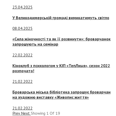
23.04.2025
У Великодимерській громаді вимикатимуть світло
08.04.2025
«Сила жіночності та як її розвинути»: броварчанок
запрошують на семінар
22.02.2022
Кіноклуб з психологом у КІП «ТепЛиця», сезон 2022
розпочато!
21.02.2022
Броварська міська бібліотека запрошує броварчан
на художню виставку «Живопис життя»
21.02.2022
Prev
Next
Showing
1
Of
19