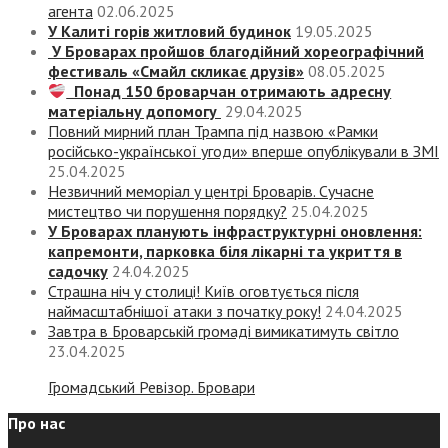
агента
02.06.2025
У Калиті горів житловий будинок
19.05.2025
У Броварах пройшов благодійний хореографічний
фестиваль «Смайл скликає друзів»
08.05.2025
Понад 150 броварчан отримають адресну
матеріальну допомогу
29.04.2025
Повний мирний план Трампа під назвою «‎Рамки
російсько-української угоди» вперше опублікували в ЗМІ
25.04.2025
Незвичний меморіал у центрі Броварів. Сучасне
мистецтво чи порушення порядку?
25.04.2025
У Броварах планують інфраструктурні оновлення:
капремонти, парковка біля лікарні та укриття в
садочку
24.04.2025
Страшна ніч у столиці! Київ оговтується після
наймасштабнішої атаки з початку року!
24.04.2025
Завтра в Броварській громаді вимикатимуть світло
23.04.2025
Громадський Ревізор. Бровари
Про нас