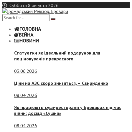
Skip
Суббота 8 августа 2026
to
content
ГОЛОВНА
ВІЙНА
НОВИНИ
Статуетки як ідеальний подарунок для
поціновувачів прекрасного
03.06.2026
Ціни на АЗС скоро знизяться, –
Свириденко
08.04.2026
Як працюють суші-ресторани у Броварах під час
війни: досвід «Сушия»
08.04.2026