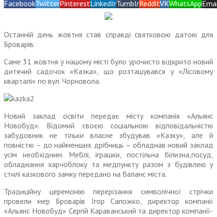
Facebook
Twitter
Pinterest
LinkedIn
Tumblr
Reddit
VK
WhatsApp
Emai
Останній день жовтня став справді святковою датою для
Броварів.
Саме 31 жовтня у нашому місті було урочисто відкрито новий
дитячий садочок «Казка», що розташувався у «Лісовому
кварталі» по вул. Чорновола.
Новий заклад освіти передає місту компанія «Альянс
Новобуд». Відомий своєю соціальною відповідальністю
забудовник не тільки власне збудував «Казку», але й
повністю – до найменших дрібниць – обладнав новий заклад
усім необхідним. Меблі, іграшки, постільна білизна,посуд,
обладнання харчоблоку та медпункту разом з будівлею у
стилі казкового замку передано на баланс міста.
Традиційну церемонію перерізання символічної стрічки
провели мер Броварів Ігор Сапожко, директор компанії
«Альянс Новобуд» Сергій Караванський та директор компанії-