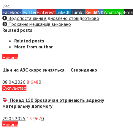
241
Facebook
Twitter
Pinterest
LinkedIn
Tumblr
Reddit
VK
WhatsApp
Emai
Водопостачання відновлено стовідсотково
Прохання мешканців виконано
Related posts
Related posts
More from author
Новини
Ціни на АЗС скоро знизяться, –
Свириденко
08.04.2026
8 648
0
Суспiльство
Понад 150 броварчан отримають адресну
матеріальну допомогу
29.04.2025
13 967
0
Новини