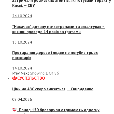
Затримали російських агентів, які готували теракт у
Києві, — СБУ
24.10.2024
“Накачав” дитину психотропами та згвалтував –
киянин проведе 14 років за ґратами
15.10.2024
Протаранив дерево і ледве не погубив трьох
пасажирів
14.10.2024
Prev
Next
Showing
1
Of
86
СУСПIЛЬСТВО
Ціни на АЗС скоро знизяться, –
Свириденко
08.04.2026
Понад 150 броварчан отримають адресну