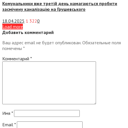
Комунальники вже третій день намагаються пробити
засмічену каналізацію на Грушевського
18.04.2025
1 322
0
Load more
Добавить комментарий
Ваш адрес email не будет опубликован.
Обязательные поля
помечены
*
Комментарий
*
Имя
*
Email
*