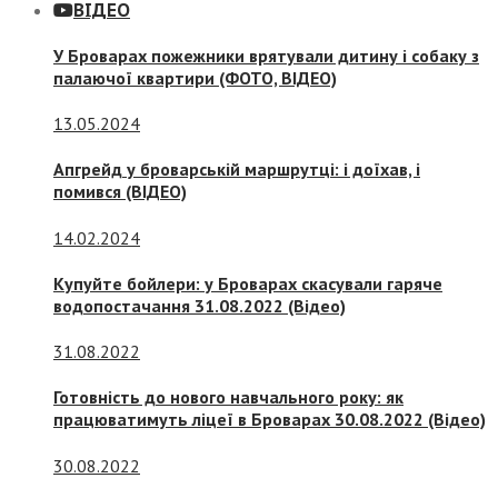
ВІДЕО
У Броварах пожежники врятували дитину і собаку з
палаючої квартири (ФОТО, ВІДЕО)
13.05.2024
Апгрейд у броварській маршрутці: і доїхав, і
помився (ВІДЕО)
14.02.2024
Купуйте бойлери: у Броварах скасували гаряче
водопостачання 31.08.2022 (Відео)
31.08.2022
Готовність до нового навчального року: як
працюватимуть ліцеї в Броварах 30.08.2022 (Відео)
30.08.2022