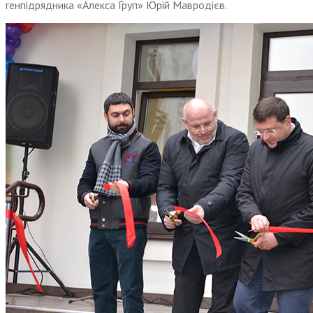
генпідрядника «Алекса Груп» Юрій Мавродієв.