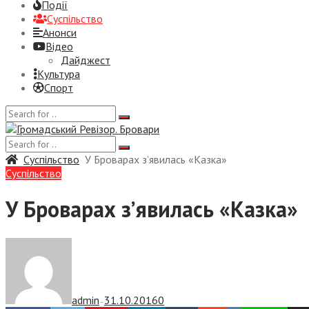
Події
Суспiльство
Анонси
Відео
Дайджест
Культура
Спорт
Суспiльство
У Броварах з’явилась «Казка»
Суспiльство
У Броварах з’явилась «Казка»
admin
31.10.2016
0
—