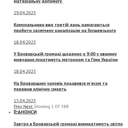
матеріальну допомогу
29.04.2025
Комунальники вже третій день намагаються
пробити засмічену каналізацію на Грушевського
18.04.2025
У Броварській громаді щоденно о 9:00 у хвилину
мовчання лунатимуть метроном та Гімн України
18.04.2025
На Броварщині чоловік подавився м’ясом та
пережив клінічну смерть
15.04.2025
Prev
Next
Showing
1
Of
588
АНОНСИ
Завтра в Броварській громаді вимикатимуть світло