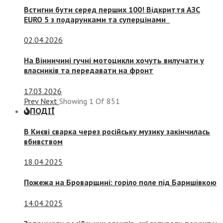
Встигни бути серед перших 100! Відкриття АЗС
EURO 5 з подарунками та суперцінами
02.04.2026
На Вінничині гучні мотоцикли хочуть вилучати у
власників та передавати на фронт
17.03.2026
Prev
Next
Showing
1
Of
851
ПОДІЇ
В Києві сварка через російську музику закінчилась
вбивством
18.04.2025
Пожежа на Броварщині: горіло поле під Баришівкою
14.04.2025