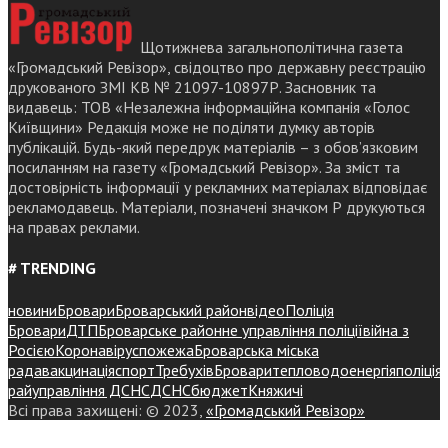
Щотижнева загальнополітична газета
«Громадський Ревізор», свідоцтво про державну реєстрацію
друкованого ЗМІ КВ № 21097-10897Р. Засновник та
видавець: ТОВ «Незалежна інформаційна компанія «Голос
Київщини» Редакція може не поділяти думку авторів
публікацій. Будь-який передрук матеріалів – з обов’язковим
посиланням на газету «Громадський Ревізор». За зміст та
достовірність інформації у рекламних матеріалах відповідає
рекламодавець. Матеріали, позначені значком Р друкуються
на правах реклами.
# TRENDING
новини
Бровари
Броварський район
відео
Поліція
Бровари
ДТП
Броварське районне управління поліції
війна з
Росією
Коронавірус
пожежа
Броварська міська
рада
вакцинація
спорт
Требухів
Броваритепловодоенергія
поліція
райуправління ДСНС
ДСНС
бюджет
Княжичі
Всі права захищені: © 2023,
«Громадський Ревізор»