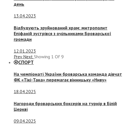
день
13.04.2023
Відбудують зруйнований храм: митрополит
Епіфаній зустрівся з очільниками Броварської
громади
12.01.2023
Prev
Next
Showing
1
Of
9
СПОРТ
На чемпіонаті України броварська команда дівчат
ФК «Тікі-Така» перемагає вінницьку «Ниву»
18.04.2025
Нагороди броварських боксерів на турнір в Білій
Церкві
09.04.2025