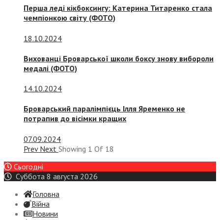
Перша леді кікбоксингу: Катерина Титаренко стала
чемпіонкою світу (ФОТО)
18.10.2024
Вихованці Броварської школи боксу знову вибороли
медалі (ФОТО)
14.10.2024
Броварський паралімпієць Ілля Яременко не
потрапив до вісімки кращих
07.09.2024
Prev
Next
Showing
1
Of
18
Сьогодні
Суббота 8 августа 2026
Головна
Війна
Новини