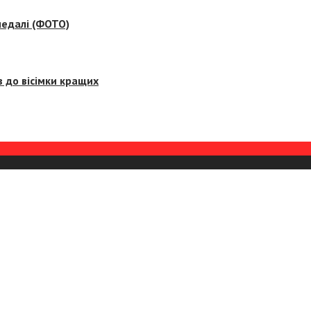
медалі (ФОТО)
 до вісімки кращих