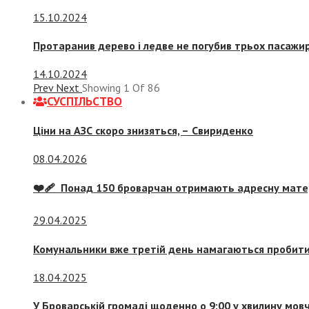
15.10.2024
Протаранив дерево і ледве не погубив трьох пасажир
14.10.2024
Prev
Next
Showing
1
Of
86
СУСПIЛЬСТВО
Ціни на АЗС скоро знизяться, –
Свириденко
08.04.2026
❤️‍🩹 Понад 150 броварчан отримають адресну мат
29.04.2025
Комунальники вже третій день намагаються пробити 
18.04.2025
У Броварській громаді щоденно о 9:00 у хвилину мо