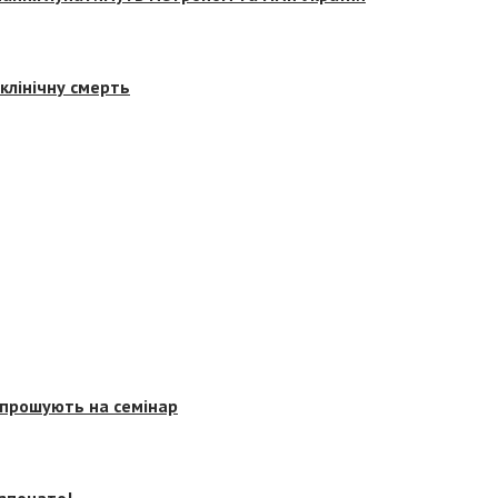
клінічну смерть
запрошують на семінар
озпочато!