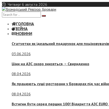
Skip
Четверг 6 августа 2026
to
content
ГОЛОВНА
ВІЙНА
НОВИНИ
Статуетки як ідеальний подарунок для поціновувачі
03.06.2026
Ціни на АЗС скоро знизяться, –
Свириденко
08.04.2026
Як працюють суші-ресторани у Броварах під час війн
08.04.2026
Встигни бути серед перших 100! Відкриття АЗС EURO