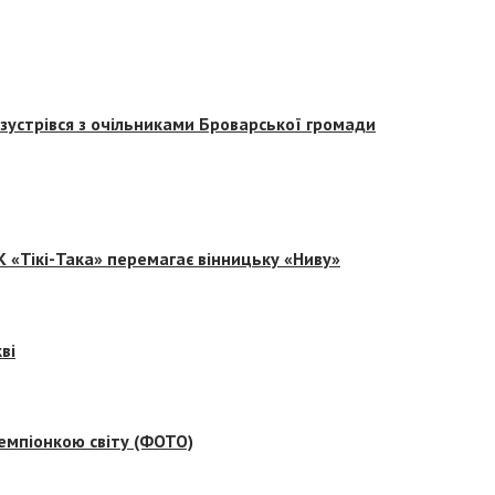
зустрівся з очільниками Броварської громади
 «Тікі-Така» перемагає вінницьку «Ниву»
ві
емпіонкою світу (ФОТО)