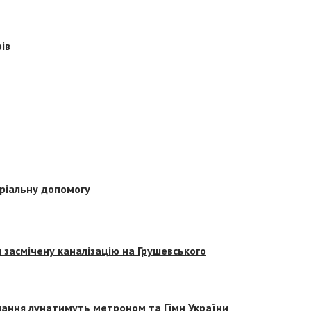
ів
еріальну допомогу
засмічену каналізацію на Грушевського
вчання лунатимуть метроном та Гімн України