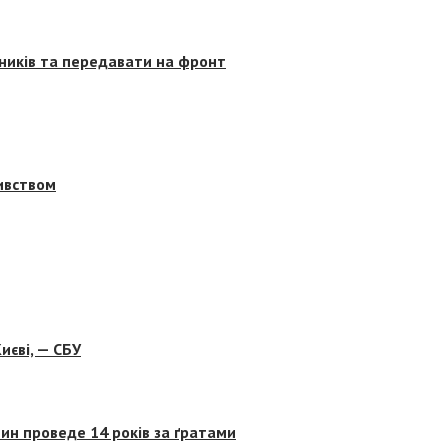
сників та передавати на фронт
бивством
иєві, — СБУ
ин проведе 14 років за ґратами