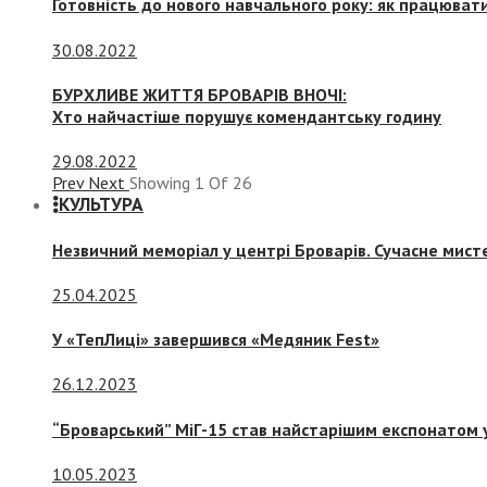
Готовність до нового навчального року: як працювати
30.08.2022
БУРХЛИВЕ ЖИТТЯ БРОВАРІВ ВНОЧІ:
Хто найчастіше порушує комендантську годину
29.08.2022
Prev
Next
Showing
1
Of
26
КУЛЬТУРА
Незвичний меморіал у центрі Броварів. Сучасне мис
25.04.2025
У «ТепЛиці» завершився «Медяник Fest»
26.12.2023
“Броварський” МіГ-15 став найстарішим експонатом у
10.05.2023