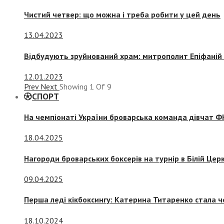
Чистий четвер: що можна і треба робити у цей день
13.04.2023
Відбудують зруйнований храм: митрополит Епіфаній 
12.01.2023
Prev
Next
Showing
1
Of
9
СПОРТ
На чемпіонаті України броварська команда дівчат ФК
18.04.2025
Нагороди броварських боксерів на турнір в Білій Церк
09.04.2025
Перша леді кікбоксингу: Катерина Титаренко стала ч
18.10.2024