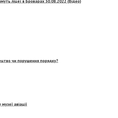
муть ліцеї в Броварах 30.08.2022 (Відео)
тецтво чи порушення порядку?
 музеї авіації