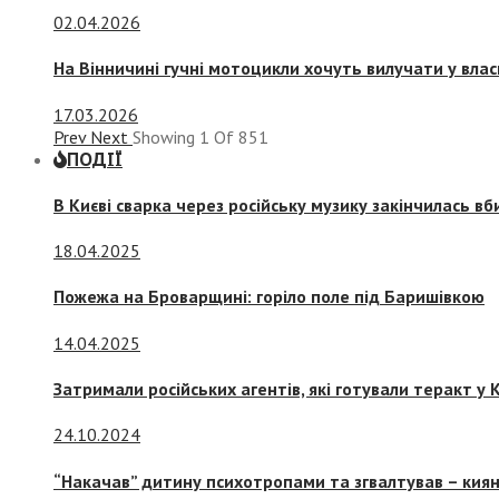
02.04.2026
На Вінничині гучні мотоцикли хочуть вилучати у вла
17.03.2026
Prev
Next
Showing
1
Of
851
ПОДІЇ
В Києві сварка через російську музику закінчилась в
18.04.2025
Пожежа на Броварщині: горіло поле під Баришівкою
14.04.2025
Затримали російських агентів, які готували теракт у К
24.10.2024
“Накачав” дитину психотропами та згвалтував – киян