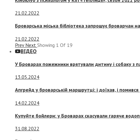
21.02.2022
Броварська міська бібліотека запрошує броварчан 
21.02.2022
Prev
Next
Showing
1
Of
19
ВІДЕО
У Броварах пожежники врятували дитину і собаку з 
13.05.2024
Апгрейд у броварській маршрутці: і доїхав, і помився
14.02.2024
Купуйте бойлери: у Броварах скасували гаряче водоп
31.08.2022