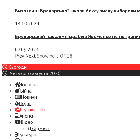
Вихованці Броварської школи боксу знову вибороли 
14.10.2024
Броварський паралімпієць Ілля Яременко не потрапив
07.09.2024
Prev
Next
Showing
1
Of
18
Сьогодні
Четверг 6 августа 2026
Головна
Війна
Новини
Події
Суспiльство
Анонси
Відео
Дайджест
Культура