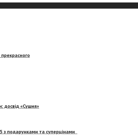
в прекрасного
и: досвід «Сушия»
 5 з подарунками та суперцінами