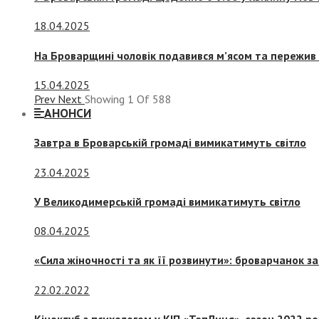
18.04.2025
На Броварщині чоловік подавився м’ясом та пережив 
15.04.2025
Prev
Next
Showing
1
Of
588
АНОНСИ
Завтра в Броварській громаді вимикатимуть світло
23.04.2025
У Великодимерській громаді вимикатимуть світло
08.04.2025
«Сила жіночності та як її розвинути»: броварчанок 
22.02.2022
Кіноклуб з психологом у КІП «ТепЛиця», сезон 2022 р