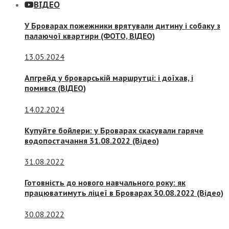
ВІДЕО
У Броварах пожежники врятували дитину і собаку з
палаючої квартири (ФОТО, ВІДЕО)
13.05.2024
Апгрейд у броварській маршрутці: і доїхав, і
помився (ВІДЕО)
14.02.2024
Купуйте бойлери: у Броварах скасували гаряче
водопостачання 31.08.2022 (Відео)
31.08.2022
Готовність до нового навчального року: як
працюватимуть ліцеї в Броварах 30.08.2022 (Відео)
30.08.2022