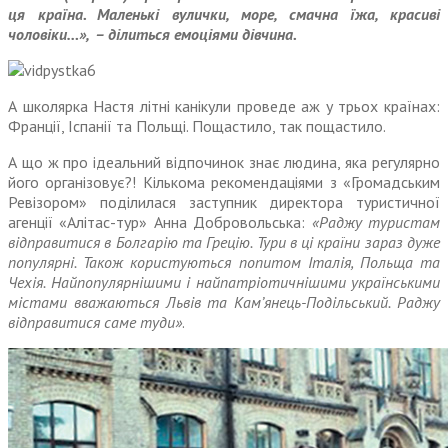
ця країна. Маленькі вулички, море, смачна їжа, красиві
чоловіки…», – ділиться емоціями дівчина.
А школярка Настя літні канікули проведе аж у трьох країнах:
Франції, Іспанії та Польщі. Пощастило, так пощастило.
А що ж про ідеальний відпочинок знає людина, яка регулярно
його організовує?! Кількома рекомендаціями з «Громадським
Ревізором» поділилася заступник директора туристичної
агенції «Алітас-тур» Анна Добровольська:
«Рад­жу туристам
відправитися в Болгарію та Грецію. Тури в ці країни зараз дуже
популярні. Також користуються попитом Італія, Польща та
Чехія. Найпопулярнішими і найпатріотичнішими українськими
містами вважаються Львів та Кам’янець-Подільський. Раджу
відправитися саме туди»
.