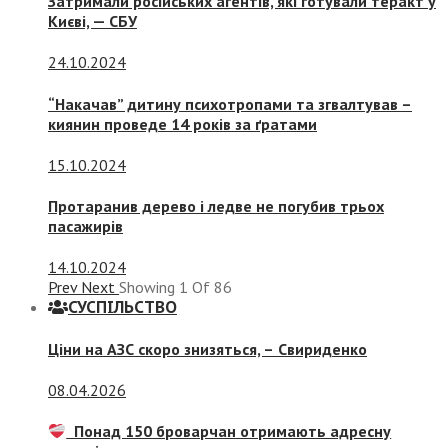
Затримали російських агентів, які готували теракт у
Києві, — СБУ
24.10.2024
“Накачав” дитину психотропами та згвалтував –
киянин проведе 14 років за ґратами
15.10.2024
Протаранив дерево і ледве не погубив трьох
пасажирів
14.10.2024
Prev
Next
Showing
1
Of
86
СУСПIЛЬСТВО
Ціни на АЗС скоро знизяться, –
Свириденко
08.04.2026
Понад 150 броварчан отримають адресну