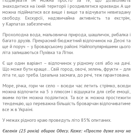
Подякувати їм можна просто за те, що дозволяють
знаходитися на їхній території і роздивлятися краєвиди. А ще
можна підійматися все вище і вище та відчувати невигадану
свободу. Екскурсії, надзвичайна активність та екстрім,
у Карпатах забезпечені.
Прохолодна вода, мальовнича природа, шашличок, рибалка і
багато друзів. Прекрасний бюджетний відпочинок на Десні та
ще й поруч – у Броварському районі. Найпопулярнішими цього
літа залишаються Пухівка та Літки.
Є ще один варіант – відпочинок у рідному селі або на дачі.
Що може бути краще… Свій город, овочі, зелень, фрукти – для
літа те, що треба. Ідеальна засмага, до речі, теж гарантована.
Море, річка, гори чи село – всюди час летить стрімко, всюди
можна відпочити на 5 з плюсом і відшукати для себе емоції,
якими потім можна поділитися. Та все ж можна простежити
тенденцію, що переважна більшість броварчан відпочиватиме
все ж в Україні.
У межах рідного краю проведуть літо 85% опитаних.
Євгенія (25 років) обирає Одесу. Каже: «Просто дуже хочу на