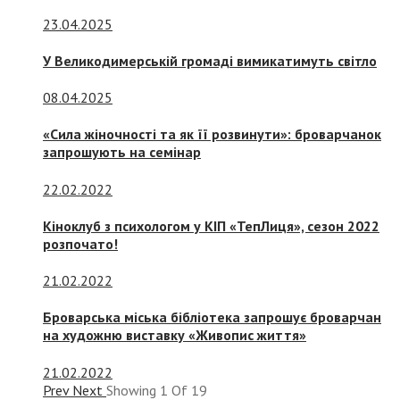
23.04.2025
У Великодимерській громаді вимикатимуть світло
08.04.2025
«Сила жіночності та як її розвинути»: броварчанок
запрошують на семінар
22.02.2022
Кіноклуб з психологом у КІП «ТепЛиця», сезон 2022
розпочато!
21.02.2022
Броварська міська бібліотека запрошує броварчан
на художню виставку «Живопис життя»
21.02.2022
Prev
Next
Showing
1
Of
19