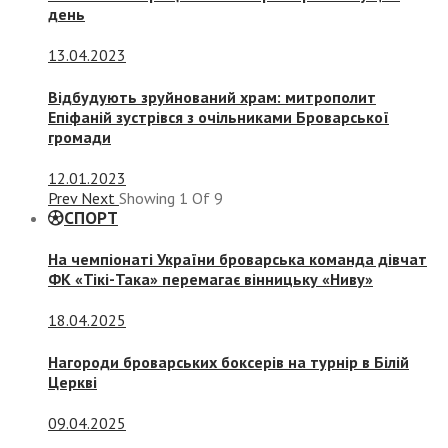
день
13.04.2023
Відбудують зруйнований храм: митрополит
Епіфаній зустрівся з очільниками Броварської
громади
12.01.2023
Prev
Next
Showing
1
Of
9
СПОРТ
На чемпіонаті України броварська команда дівчат
ФК «Тікі-Така» перемагає вінницьку «Ниву»
18.04.2025
Нагороди броварських боксерів на турнір в Білій
Церкві
09.04.2025