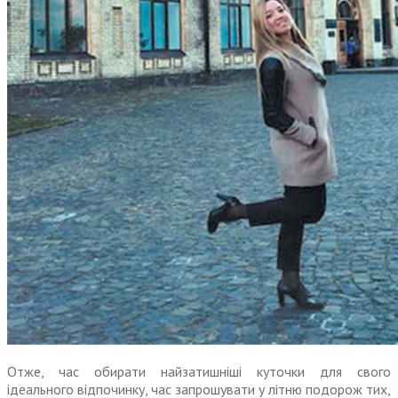
Отже, час обирати найзатишніші куточки для свого
ідеального відпочинку, час запрошувати у літню подорож тих,