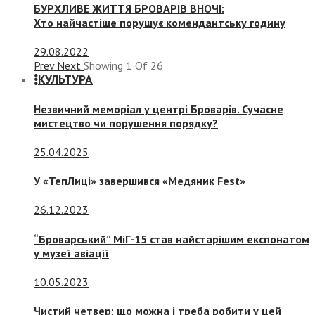
БУРХЛИВЕ ЖИТТЯ БРОВАРІВ ВНОЧІ:
Хто найчастіше порушує комендантську годину
29.08.2022
Prev
Next
Showing
1
Of
26
КУЛЬТУРА
Незвичний меморіал у центрі Броварів. Сучасне
мистецтво чи порушення порядку?
25.04.2025
У «ТепЛиці» завершився «Медяник Fest»
26.12.2023
“Броварський” МіГ-15 став найстарішим експонатом
у музеї авіації
10.05.2023
Чистий четвер: що можна і треба робити у цей