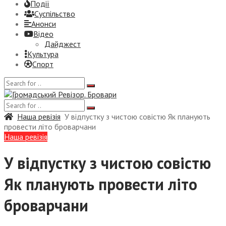
Події
Суспiльство
Анонси
Відео
Дайджест
Культура
Спорт
Наша ревізія
У відпустку з чистою совістю Як планують
провести літо броварчани
Наша ревізія
У відпустку з чистою совістю
Як планують провести літо
броварчани