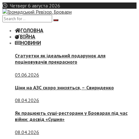
Skip
Четверг 6 августа 2026
to
content
ГОЛОВНА
ВІЙНА
НОВИНИ
Статуетки як ідеальний подарунок для
поціновувачів прекрасного
03.06.2026
Ціни на АЗС скоро знизяться, –
Свириденко
08.04.2026
Як працюють суші-ресторани у Броварах під час
війни: досвід «Сушия»
08.04.2026