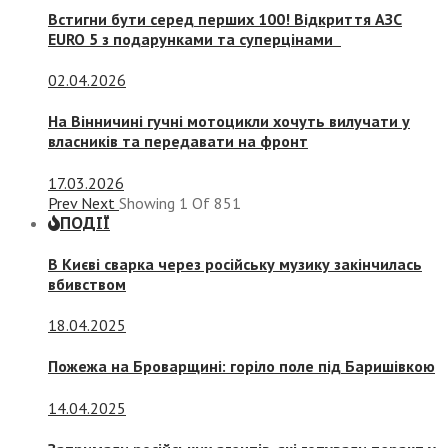
Встигни бути серед перших 100! Відкриття АЗС
EURO 5 з подарунками та суперцінами
02.04.2026
На Вінничині гучні мотоцикли хочуть вилучати у
власників та передавати на фронт
17.03.2026
Prev
Next
Showing
1
Of
851
ПОДІЇ
В Києві сварка через російську музику закінчилась
вбивством
18.04.2025
Пожежа на Броварщині: горіло поле під Баришівкою
14.04.2025