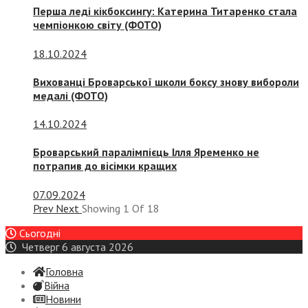
Перша леді кікбоксингу: Катерина Титаренко стала
чемпіонкою світу (ФОТО)
18.10.2024
Вихованці Броварської школи боксу знову вибороли
медалі (ФОТО)
14.10.2024
Броварський паралімпієць Ілля Яременко не
потрапив до вісімки кращих
07.09.2024
Prev
Next
Showing
1
Of
18
Сьогодні
Четверг 6 августа 2026
Головна
Війна
Новини