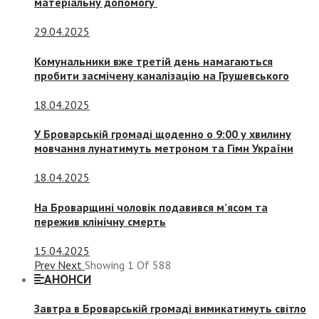
матеріальну допомогу
29.04.2025
Комунальники вже третій день намагаються
пробити засмічену каналізацію на Грушевського
18.04.2025
У Броварській громаді щоденно о 9:00 у хвилину
мовчання лунатимуть метроном та Гімн України
18.04.2025
На Броварщині чоловік подавився м’ясом та
пережив клінічну смерть
15.04.2025
Prev
Next
Showing
1
Of
588
АНОНСИ
Завтра в Броварській громаді вимикатимуть світло