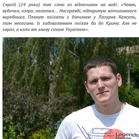
Сергій (24 роки) так само за відпочинок на воді: «Човен,
вудочка, озеро, палатка… Насправді, підтримую віт­чизняного
виробника. Планую поїхати з дівчиною у Лазурне. Кажуть,
там непогано. Із задоволенням поїхав би до Криму. Але не
зараз, а коли він знову стане Україною».