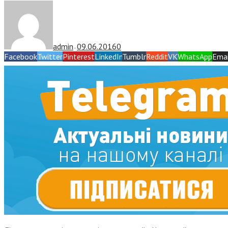
admin
09.06.2016
0
—
Facebook
Twitter
Pinterest
LinkedIn
Tumblr
Reddit
VK
WhatsApp
Emai