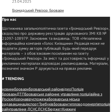
23.04.2025
Громадський Ревізор. Бровари
Про нас
Щотижнева загальнополітична газета «Громадський Ревізор»,
свідоцтво про державну реєстрацію друкованого ЗМІ КВ №
21097-10897Р. Засновник та видавець: ТОВ «Незалежна
інформаційна компанія «Голос Київщини» Редакція може не
поділяти думку авторів публікацій. Будь-який передрук
матеріалів – з обов’язковим посиланням на газету
«Громадський Ревізор». За зміст та достовірність інформації у
рекламних матеріалах відповідає рекламодавець. Матеріали,
позначені значком Р друкуються на правах реклами.
# TRENDING
новини
Бровари
Броварський район
відео
Поліція
Бровари
ДТП
Броварське районне управління поліції
війна з
Росією
Коронавірус
пожежа
Броварська міська
рада
вакцинація
спорт
Требухів
Броваритепловодоенергія
поліція
райуправління ДСНС
ДСНС
бюджет
Княжичі