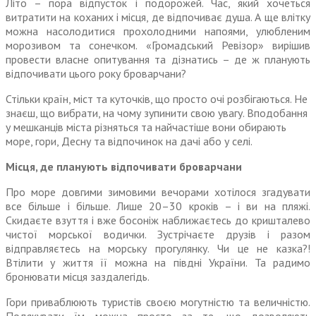
Літо – пора відпусток і подорожей. Час, який хочеться
витратити на коханих і місця, де відпочиває душа. А ще влітку
можна насолодитися прохолодними напоями, улюбленим
морозивом та сонечком. «Громадський Ревізор» вирішив
провести власне опитування та дізнатись – де ж планують
відпочивати цього року броварчани?
Стільки країн, міст та куточків, що просто очі розбігаються. Не
знаєш, що вибрати, на чому зупинити свою увагу. Вподобання
у мешканців міста різняться та найчастіше вони обирають
море, гори, Десну та відпочинок на дачі або у селі.
Місця, де планують відпочивати броварчани
Про море довгими зимовими вечорами хотілося згадувати
все більше і більше. Лише 20–30 кроків – і ви на пляжі.
Скидаєте взуття і вже босоніж наближаєтесь до кришталево
чистої морської водички. Зустрічаєте друзів і разом
відправляєтесь на морську прогулянку. Чи це не казка?!
Втілити у життя її можна на півдні України. Та радимо
бронювати місця заздалегідь.
Гори приваблюють туристів своєю могутністю та величністю.