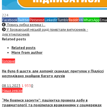
224
Facebook
Twitter
Pinterest
LinkedIn
Tumblr
Reddit
VK
WhatsApp
Emai
Ловись рибка велика і…
У Броварській міській раді привітали випускників ­
дев’ятикласників
Related posts
Related posts
More from author
Головне
Не було б щастя, але допоміг скандал: притулок у Підліссі
несподівано знайшов багато друзів
08.11.2023
1 933
0
Наша ревізія
“Ми боялися заснути”: пацієнтка провела добу в
травматології та поділилася враженнями у соцмережах