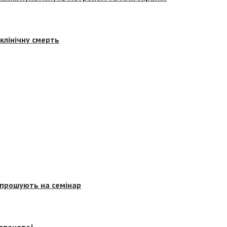
клінічну смерть
запрошують на семінар
озпочато!