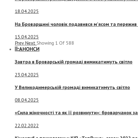
18.04.2025
На Броварщині чоловік подавився м’ясом та пережив 
15.04.2025
Prev
Next
Showing
1
Of
588
АНОНСИ
Завтра в Броварській громаді вимикатимуть світло
23.04.2025
У Великодимерській громаді вимикатимуть світло
08.04.2025
«Сила жіночності та як її розвинути»: броварчанок 
22.02.2022
Кіноклуб з психологом у КІП «ТепЛиця», сезон 2022 р