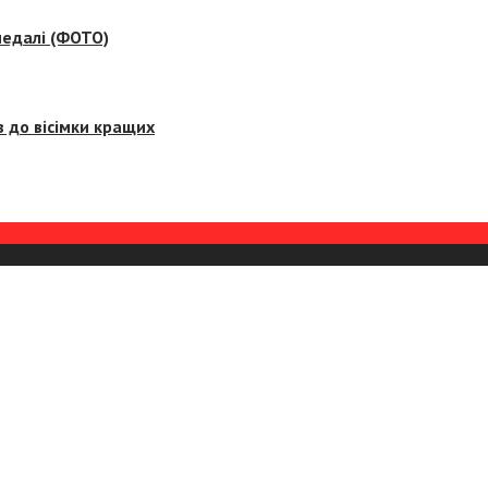
медалі (ФОТО)
 до вісімки кращих