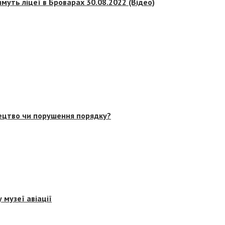
муть ліцеї в Броварах 30.08.2022 (Відео)
тецтво чи порушення порядку?
 музеї авіації