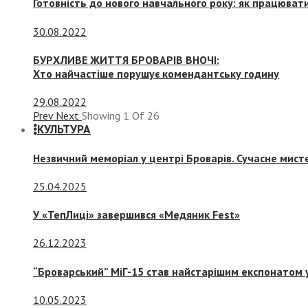
Готовність до нового навчального року: як працювати
30.08.2022
БУРХЛИВЕ ЖИТТЯ БРОВАРІВ ВНОЧІ:
Хто найчастіше порушує комендантську годину
29.08.2022
Prev
Next
Showing
1
Of
26
КУЛЬТУРА
Незвичний меморіал у центрі Броварів. Сучасне мис
25.04.2025
У «ТепЛиці» завершився «Медяник Fest»
26.12.2023
“Броварський” МіГ-15 став найстарішим експонатом у
10.05.2023