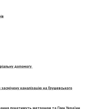
ів
еріальну допомогу
засмічену каналізацію на Грушевського
вчання лунатимуть метроном та Гімн України