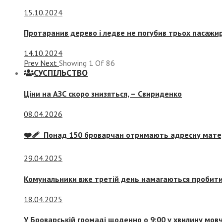
15.10.2024
Протаранив дерево і ледве не погубив трьох пасажир
14.10.2024
Prev
Next
Showing
1
Of
86
СУСПIЛЬСТВО
Ціни на АЗС скоро знизяться, –
Свириденко
08.04.2026
❤️‍🩹 Понад 150 броварчан отримають адресну мат
29.04.2025
Комунальники вже третій день намагаються пробити 
18.04.2025
У Броварській громаді щоденно о 9:00 у хвилину мо