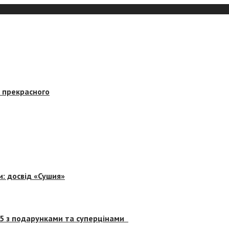
в прекрасного
и: досвід «Сушия»
 5 з подарунками та суперцінами