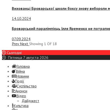
Вихованці Броварської школи боксу знову вибороли 
14.10.2024
Броварський паралімпієць Ілля Яременко не потрапив
07.09.2024
Prev
Next
Showing
1
Of
18
Сьогодні
Пятница 7 августа 2026
Головна
Війна
Новини
Події
Суспiльство
Анонси
Відео
Дайджест
Культура