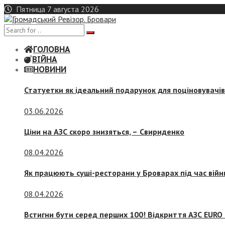
Skip
Пятница 7 августа 2026
to
content
ГОЛОВНА
ВІЙНА
НОВИНИ
Статуетки як ідеальний подарунок для поціновувачі
03.06.2026
Ціни на АЗС скоро знизяться, –
Свириденко
08.04.2026
Як працюють суші-ресторани у Броварах під час війн
08.04.2026
Встигни бути серед перших 100! Відкриття АЗС EURO