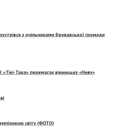
зустрівся з очільниками Броварської громади
 «Тікі-Така» перемагає вінницьку «Ниву»
ві
емпіонкою світу (ФОТО)