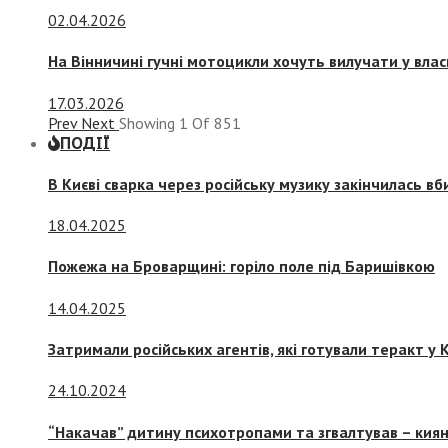
02.04.2026
На Вінничині гучні мотоцикли хочуть вилучати у вла
17.03.2026
Prev
Next
Showing
1
Of
851
ПОДІЇ
В Києві сварка через російську музику закінчилась в
18.04.2025
Пожежа на Броварщині: горіло поле під Баришівкою
14.04.2025
Затримали російських агентів, які готували теракт у К
24.10.2024
“Накачав” дитину психотропами та згвалтував – киян