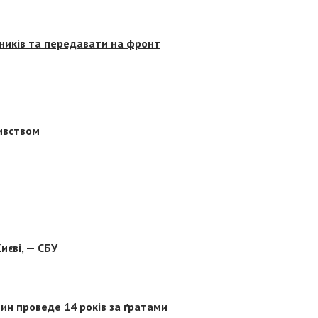
сників та передавати на фронт
бивством
иєві, — СБУ
ин проведе 14 років за ґратами