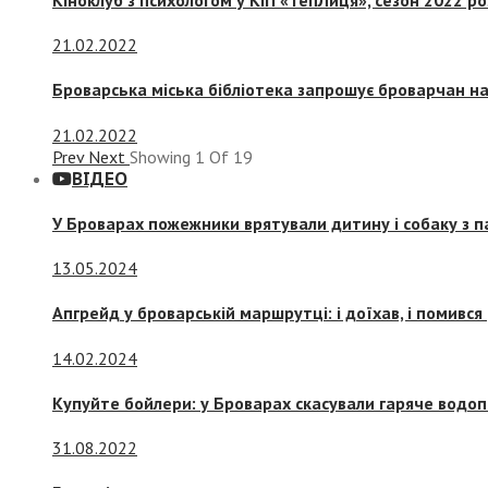
21.02.2022
Броварська міська бібліотека запрошує броварчан 
21.02.2022
Prev
Next
Showing
1
Of
19
ВІДЕО
У Броварах пожежники врятували дитину і собаку з 
13.05.2024
Апгрейд у броварській маршрутці: і доїхав, і помився
14.02.2024
Купуйте бойлери: у Броварах скасували гаряче водоп
31.08.2022