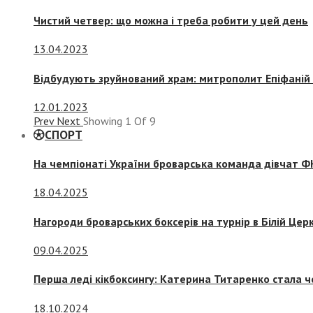
Чистий четвер: що можна і треба робити у цей день
13.04.2023
Відбудують зруйнований храм: митрополит Епіфаній 
12.01.2023
Prev
Next
Showing
1
Of
9
СПОРТ
На чемпіонаті України броварська команда дівчат ФК
18.04.2025
Нагороди броварських боксерів на турнір в Білій Церк
09.04.2025
Перша леді кікбоксингу: Катерина Титаренко стала ч
18.10.2024