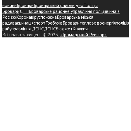
новини
Бровари
Броварський район
відео
Поліція
Бровари
ДТП
Броварське районне управління поліції
війна з
Росією
Коронавірус
пожежа
Броварська міська
рада
вакцинація
спорт
Требухів
Броваритепловодоенергія
поліція
райуправління ДСНС
ДСНС
бюджет
Княжичі
Всі права захищені: © 2023,
«Громадський Ревізор»