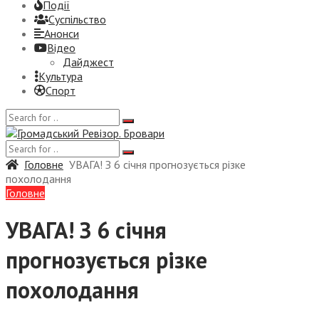
Події
Суспiльство
Анонси
Відео
Дайджест
Культура
Спорт
Головне
УВАГА! З 6 січня прогнозується різке
похолодання
Головне
УВАГА! З 6 січня
прогнозується різке
похолодання