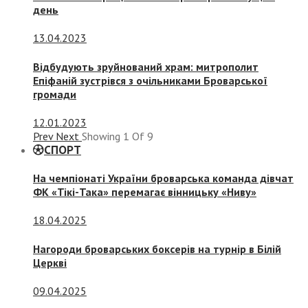
день
13.04.2023
Відбудують зруйнований храм: митрополит
Епіфаній зустрівся з очільниками Броварської
громади
12.01.2023
Prev
Next
Showing
1
Of
9
СПОРТ
На чемпіонаті України броварська команда дівчат
ФК «Тікі-Така» перемагає вінницьку «Ниву»
18.04.2025
Нагороди броварських боксерів на турнір в Білій
Церкві
09.04.2025