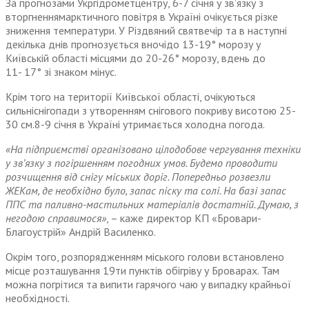
За прогнозами Укргідрометцентру, 6-7 січня у зв’язку з
вторгненням
арктичного повітря в Україні очікується різке
зниження температури. У Різдвяний святвечір та в наступні
декілька днів прогнозується вночідо 13-19° морозу у
Київській області місцями до 20-26° морозу, вдень до
11- 17° зі знаком мінус.
Крім того на території Київської області, очікуються
сильніснігопади з утворенням снігового покриву висотою 25-
30 см.8-9 січня в Україні утримається холодна погода.
«На підприємстві організовано цілодобове чергування техніки
у зв’язку з погіршенням погодних умов. Будемо проводити
розчищення від снігу міських доріг. Попередньо розвезли
ЖЕКам, де необхідно було, запас піску та солі. На базі запас
ППС та паливно-мастильних матеріалів достатній. Думаю, з
негодою справимося»
, – каже директор КП «Бровари-
Благоустрій» Андрій Василенко.
Окрім того, розпорядженням міського голови встановлено
місце розташування 19ти пунктів обігріву у Броварах. Там
можна погрітися та випити гарячого чаю у випадку крайньої
необхідності.