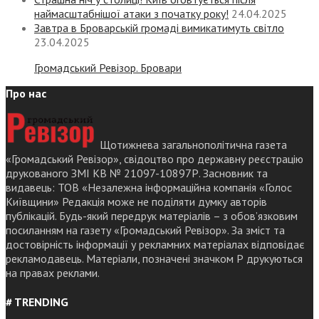
наймасштабнішої атаки з початку року!
24.04.2025
Завтра в Броварській громаді вимикатимуть світло
23.04.2025
Громадський Ревізор. Бровари
Про нас
Щотижнева загальнополітична газета
«Громадський Ревізор», свідоцтво про державну реєстрацію
друкованого ЗМІ КВ № 21097-10897Р. Засновник та
видавець: ТОВ «Незалежна інформаційна компанія «Голос
Київщини» Редакція може не поділяти думку авторів
публікацій. Будь-який передрук матеріалів – з обов’язковим
посиланням на газету «Громадський Ревізор». За зміст та
достовірність інформації у рекламних матеріалах відповідає
рекламодавець. Матеріали, позначені значком Р друкуються
на правах реклами.
# TRENDING