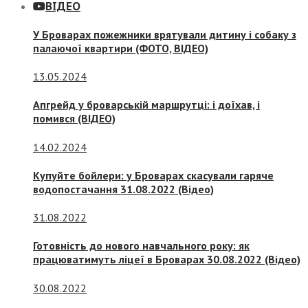
ВІДЕО
У Броварах пожежники врятували дитину і собаку з
палаючої квартири (ФОТО, ВІДЕО)
13.05.2024
Апгрейд у броварській маршрутці: і доїхав, і
помився (ВІДЕО)
14.02.2024
Купуйте бойлери: у Броварах скасували гаряче
водопостачання 31.08.2022 (Відео)
31.08.2022
Готовність до нового навчального року: як
працюватимуть ліцеї в Броварах 30.08.2022 (Відео)
30.08.2022