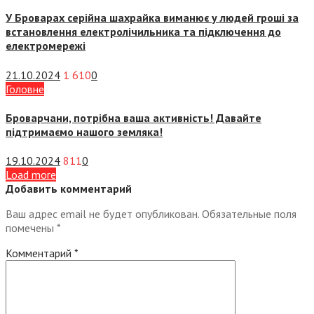
У Броварах серійна шахрайка виманює у людей гроші за
встановлення електролічильника та підключення до
електромережі
21.10.2024
1 610
0
Головне
Броварчани, потрібна ваша активність! Давайте
підтримаємо нашого земляка!
19.10.2024
811
0
Load more
Добавить комментарий
Ваш адрес email не будет опубликован.
Обязательные поля
помечены
*
Комментарий
*