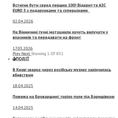
Встигни бути серед перших 100! Відкриття АЗС
EURO 5 з подарунками та суперцінами
02.04.2026
На Вінничині гучні мотоцикли хочуть вилучати у
власників та передавати на фронт
17.03.2026
Prev
Next
Showing
1
Of
851
ПОДІЇ
В Києві сварка через російську музику закінчилась
вбивством
18.04.2025
Пожежа на Броварщині: горіло поле під Баришівкою
14.04.2025