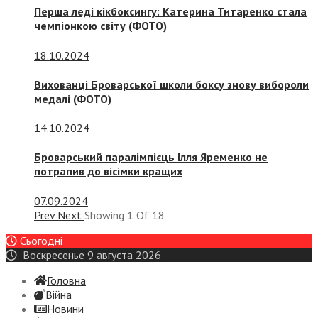
Перша леді кікбоксингу: Катерина Титаренко стала
чемпіонкою світу (ФОТО)
18.10.2024
Вихованці Броварської школи боксу знову вибороли
медалі (ФОТО)
14.10.2024
Броварський паралімпієць Ілля Яременко не
потрапив до вісімки кращих
07.09.2024
Prev
Next
Showing
1
Of
18
Сьогодні
Воскресенье 9 августа 2026
Головна
Війна
Новини