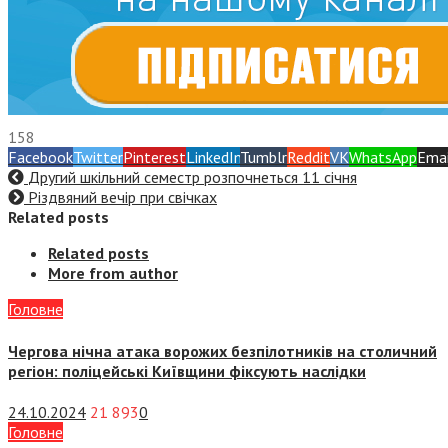
158
Facebook
Twitter
Pinterest
LinkedIn
Tumblr
Reddit
VK
WhatsApp
Emai
Другий шкільний семестр розпочнеться 11 січня
Різдвяний вечір при свічках
Related posts
Related posts
More from author
Головне
Чергова нічна атака ворожих безпілотників на столичний
регіон: поліцейські Київщини фіксують наслідки
24.10.2024
21 893
0
Головне