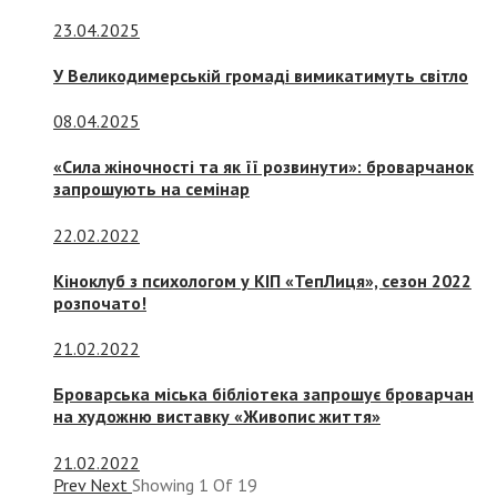
23.04.2025
У Великодимерській громаді вимикатимуть світло
08.04.2025
«Сила жіночності та як її розвинути»: броварчанок
запрошують на семінар
22.02.2022
Кіноклуб з психологом у КІП «ТепЛиця», сезон 2022
розпочато!
21.02.2022
Броварська міська бібліотека запрошує броварчан
на художню виставку «Живопис життя»
21.02.2022
Prev
Next
Showing
1
Of
19