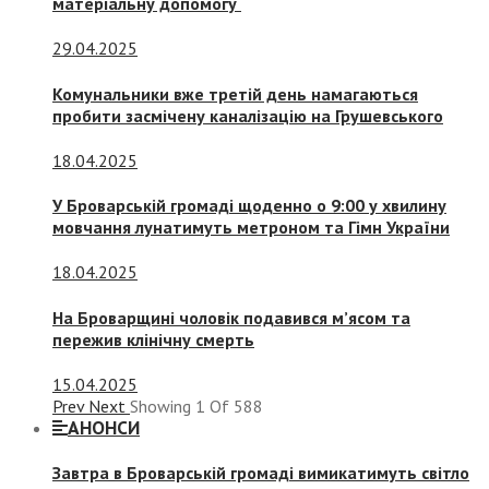
матеріальну допомогу
29.04.2025
Комунальники вже третій день намагаються
пробити засмічену каналізацію на Грушевського
18.04.2025
У Броварській громаді щоденно о 9:00 у хвилину
мовчання лунатимуть метроном та Гімн України
18.04.2025
На Броварщині чоловік подавився м’ясом та
пережив клінічну смерть
15.04.2025
Prev
Next
Showing
1
Of
588
АНОНСИ
Завтра в Броварській громаді вимикатимуть світло