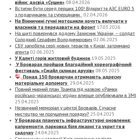
війни: досвід «Сушия»
08.04.2026
Встигни бути серед перших 100! Відкриття АЗС EURO 5
з подарунками та суперцінами
02.04.2026
На Вінничині гучні мотоцикли хочуть вилучати у
власників та передавати на фронт
17.03.2026
На щиті повернувся додому Захисник України, – солдат
Солодкий Серафим Володимирович
02.06.2025
СБУ запобігла серії нових терактів у Києві, затримано
агента
02.06.2025
У Калиті горів житловий будинок
19.05.2025
У Броварах пройшов благодійний хореографічний
фестиваль «Смайл скликає друзів»
08.05.2025
Понад 150 броварчан отримають адресну
матеріальну допомогу
29.04.2025
Повний мирний план Трампа під назвою «‎Рамки
російсько-української угоди» вперше опублікували в ЗМІ
25.04.2025
Незвичний меморіал у центрі Броварів. Сучасне
мистецтво чи порушення порядку?
25.04.2025
У Броварах планують інфраструктурні оновлення:
капремонти, парковка біля лікарні та укриття в
садочку
24.04.2025
Страшна ніч у столиці! Київ оговтується після