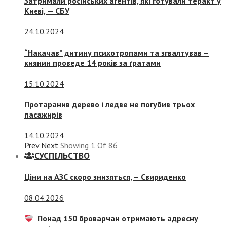
Затримали російських агентів, які готували теракт у
Києві, — СБУ
24.10.2024
“Накачав” дитину психотропами та згвалтував –
киянин проведе 14 років за ґратами
15.10.2024
Протаранив дерево і ледве не погубив трьох
пасажирів
14.10.2024
Prev
Next
Showing
1
Of
86
СУСПIЛЬСТВО
Ціни на АЗС скоро знизяться, –
Свириденко
08.04.2026
Понад 150 броварчан отримають адресну