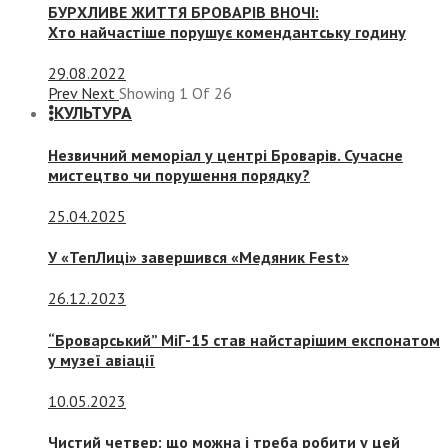
БУРХЛИВЕ ЖИТТЯ БРОВАРІВ ВНОЧІ:
Хто найчастіше порушує комендантську годину
29.08.2022
Prev
Next
Showing
1
Of
26
КУЛЬТУРА
Незвичний меморіал у центрі Броварів. Сучасне
мистецтво чи порушення порядку?
25.04.2025
У «ТепЛиці» завершився «Медяник Fest»
26.12.2023
“Броварський” МіГ-15 став найстарішим експонатом
у музеї авіації
10.05.2023
Чистий четвер: що можна і треба робити у цей