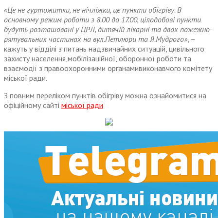
«Це не гуртожитки, не нічліжки, це пункти обігріву. В
основному режим роботи з 8.00 до 17.00, цілодобові пункти
будуть розташовані у ЦРЛ, дитячій лікарні та двох пожежно-
рятувальних частинах на вул.Петлюри та Я.Мудрого»
, –
кажуть у відділі з питань надзвичайних ситуацій, цивільного
захисту населення,
мобілізаційної, оборонної роботи та
взаємодії з правоохоронними органами
виконавчого комітету
міської ради.
З повним переліком пунктів обігріву можна ознайомитися на
офіційному сайті
міської ради