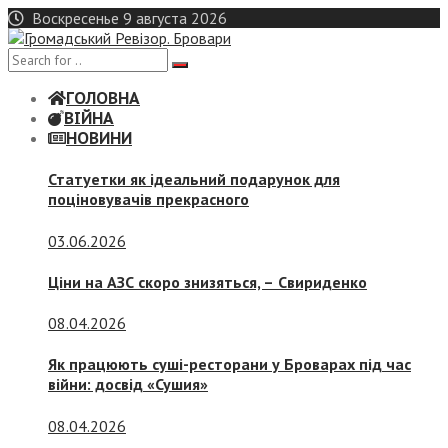
Skip
Воскресенье 9 августа 2026
to
content
ГОЛОВНА
ВІЙНА
НОВИНИ
Статуетки як ідеальний подарунок для
поціновувачів прекрасного
03.06.2026
Ціни на АЗС скоро знизяться, –
Свириденко
08.04.2026
Як працюють суші-ресторани у Броварах під час
війни: досвід «Сушия»
08.04.2026