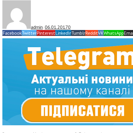
admin
06.01.2017
0
—
Facebook
Twitter
Pinterest
LinkedIn
Tumblr
Reddit
VK
WhatsApp
Emai