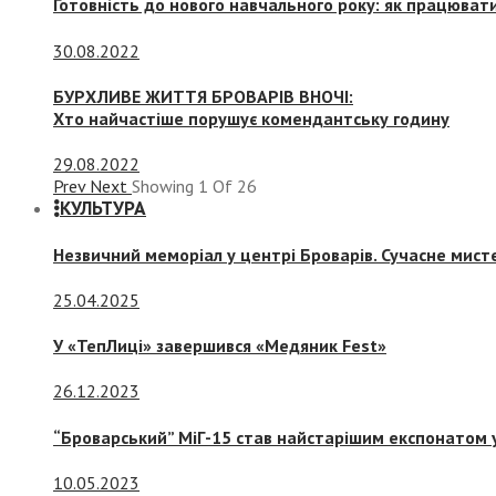
Готовність до нового навчального року: як працювати
30.08.2022
БУРХЛИВЕ ЖИТТЯ БРОВАРІВ ВНОЧІ:
Хто найчастіше порушує комендантську годину
29.08.2022
Prev
Next
Showing
1
Of
26
КУЛЬТУРА
Незвичний меморіал у центрі Броварів. Сучасне мис
25.04.2025
У «ТепЛиці» завершився «Медяник Fest»
26.12.2023
“Броварський” МіГ-15 став найстарішим експонатом у
10.05.2023