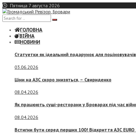
Skip
Пятница 7 августа 2026
to
content
ГОЛОВНА
ВІЙНА
НОВИНИ
Статуетки як ідеальний подарунок для поціновувачі
03.06.2026
Ціни на АЗС скоро знизяться, –
Свириденко
08.04.2026
Як працюють суші-ресторани у Броварах під час війн
08.04.2026
Встигни бути серед перших 100! Відкриття АЗС EURO