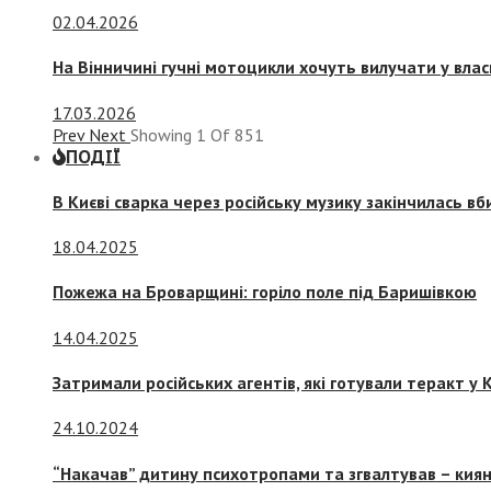
02.04.2026
На Вінничині гучні мотоцикли хочуть вилучати у вла
17.03.2026
Prev
Next
Showing
1
Of
851
ПОДІЇ
В Києві сварка через російську музику закінчилась в
18.04.2025
Пожежа на Броварщині: горіло поле під Баришівкою
14.04.2025
Затримали російських агентів, які готували теракт у К
24.10.2024
“Накачав” дитину психотропами та згвалтував – киян