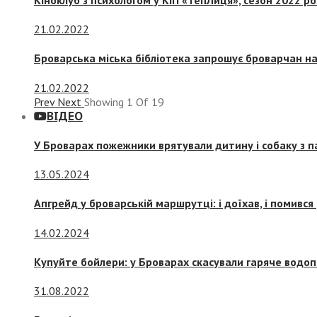
21.02.2022
Броварська міська бібліотека запрошує броварчан 
21.02.2022
Prev
Next
Showing
1
Of
19
ВІДЕО
У Броварах пожежники врятували дитину і собаку з 
13.05.2024
Апгрейд у броварській маршрутці: і доїхав, і помився
14.02.2024
Купуйте бойлери: у Броварах скасували гаряче водоп
31.08.2022