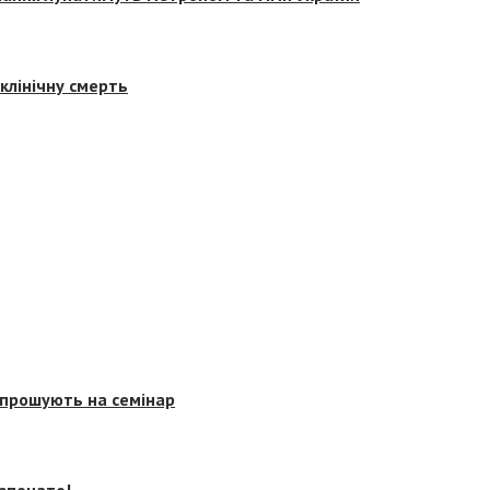
клінічну смерть
запрошують на семінар
озпочато!