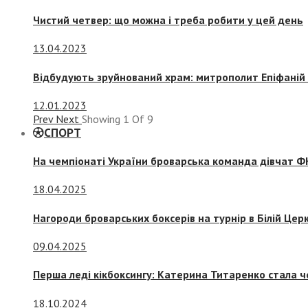
Чистий четвер: що можна і треба робити у цей день
13.04.2023
Відбудують зруйнований храм: митрополит Епіфаній 
12.01.2023
Prev
Next
Showing
1
Of
9
СПОРТ
На чемпіонаті України броварська команда дівчат ФК
18.04.2025
Нагороди броварських боксерів на турнір в Білій Церк
09.04.2025
Перша леді кікбоксингу: Катерина Титаренко стала ч
18.10.2024