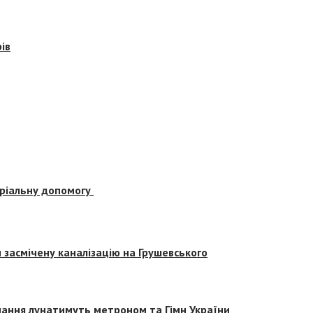
ів
еріальну допомогу
засмічену каналізацію на Грушевського
вчання лунатимуть метроном та Гімн України