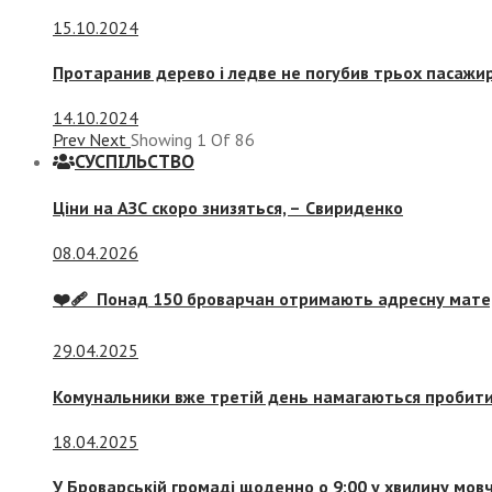
15.10.2024
Протаранив дерево і ледве не погубив трьох пасажир
14.10.2024
Prev
Next
Showing
1
Of
86
СУСПIЛЬСТВО
Ціни на АЗС скоро знизяться, –
Свириденко
08.04.2026
❤️‍🩹 Понад 150 броварчан отримають адресну мат
29.04.2025
Комунальники вже третій день намагаються пробити 
18.04.2025
У Броварській громаді щоденно о 9:00 у хвилину мо