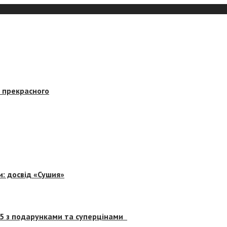
в прекрасного
и: досвід «Сушия»
 5 з подарунками та суперцінами