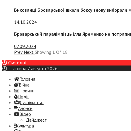
Вихованці Броварської школи боксу знову вибороли 
14.10.2024
Броварський паралімпієць Ілля Яременко не потрапив
07.09.2024
Prev
Next
Showing
1
Of
18
Сьогодні
Пятница 7 августа 2026
Головна
Війна
Новини
Події
Суспiльство
Анонси
Відео
Дайджест
Культура