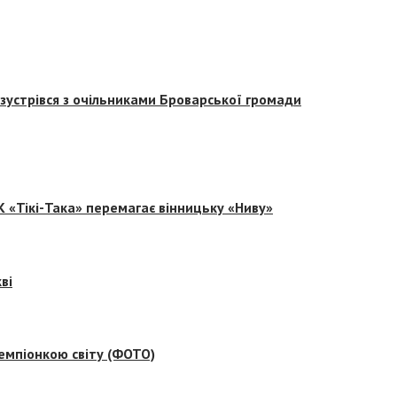
зустрівся з очільниками Броварської громади
 «Тікі-Така» перемагає вінницьку «Ниву»
ві
емпіонкою світу (ФОТО)