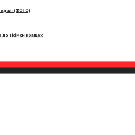
медалі (ФОТО)
 до вісімки кращих