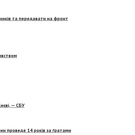
сників та передавати на фронт
бивством
иєві, — СБУ
ин проведе 14 років за ґратами