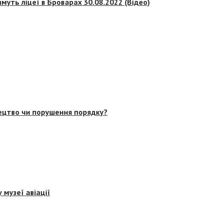
муть ліцеї в Броварах 30.08.2022 (Відео)
тецтво чи порушення порядку?
 музеї авіації