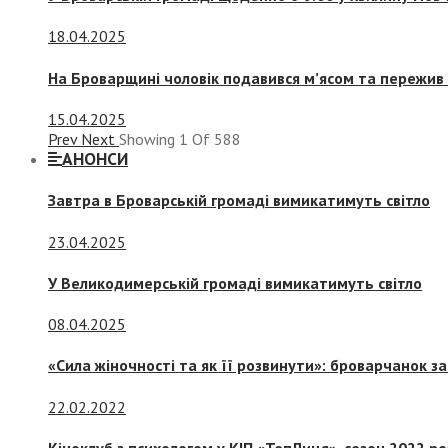
18.04.2025
На Броварщині чоловік подавився м’ясом та пережив 
15.04.2025
Prev
Next
Showing
1
Of
588
АНОНСИ
Завтра в Броварській громаді вимикатимуть світло
23.04.2025
У Великодимерській громаді вимикатимуть світло
08.04.2025
«Сила жіночності та як її розвинути»: броварчанок 
22.02.2022
Кіноклуб з психологом у КІП «ТепЛиця», сезон 2022 р