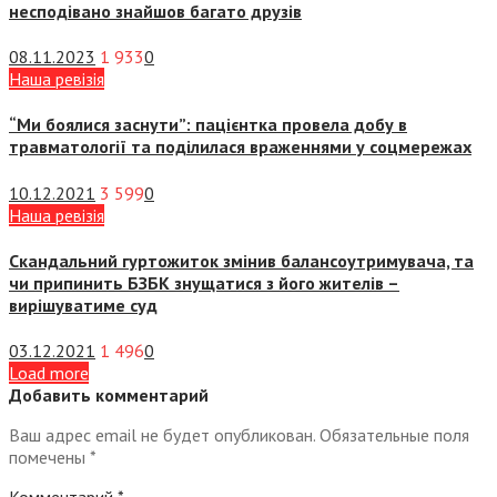
несподівано знайшов багато друзів
08.11.2023
1 933
0
Наша ревізія
“Ми боялися заснути”: пацієнтка провела добу в
травматології та поділилася враженнями у соцмережах
10.12.2021
3 599
0
Наша ревізія
Скандальний гуртожиток змінив балансоутримувача, та
чи припинить БЗБК знущатися з його жителів –
вирішуватиме суд
03.12.2021
1 496
0
Load more
Добавить комментарий
Ваш адрес email не будет опубликован.
Обязательные поля
помечены
*