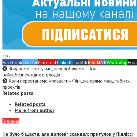
192
Facebook
Twitter
Pinterest
LinkedIn
Tumblr
Reddit
VK
WhatsApp
Emai
Збираємо, сортуємо, переробляємо… Топ-
найнебезпечніших відходів
Коли перестанемо «плавати» Фінішна пряма масштабних
проектів
Related posts
Related posts
More from author
Головне
Не було б щастя, але допоміг скандал: притулок у Підліссі