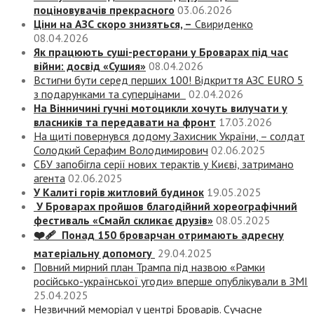
поціновувачів прекрасного
03.06.2026
Ціни на АЗС скоро знизяться, –
Свириденко
08.04.2026
Як працюють суші-ресторани у Броварах під час
війни: досвід «Сушия»
08.04.2026
Встигни бути серед перших 100! Відкриття АЗС EURO 5
з подарунками та суперцінами
02.04.2026
На Вінничині гучні мотоцикли хочуть вилучати у
власників та передавати на фронт
17.03.2026
На щиті повернувся додому Захисник України, – солдат
Солодкий Серафим Володимирович
02.06.2025
СБУ запобігла серії нових терактів у Києві, затримано
агента
02.06.2025
У Калиті горів житловий будинок
19.05.2025
У Броварах пройшов благодійний хореографічний
фестиваль «Смайл скликає друзів»
08.05.2025
❤️‍🩹 Понад 150 броварчан отримають адресну
матеріальну допомогу
29.04.2025
Повний мирний план Трампа під назвою «‎Рамки
російсько-української угоди» вперше опублікували в ЗМІ
25.04.2025
Незвичний меморіал у центрі Броварів. Сучасне