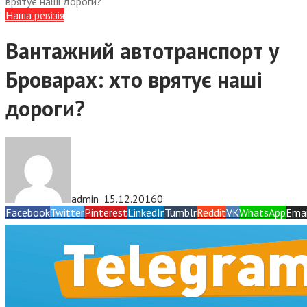
врятує наші дороги?
Наша ревізія
Вантажний автотранспорт у
Броварах: хто врятує наші
дороги?
admin
15.12.2016
0
—
Facebook
Twitter
Pinterest
LinkedIn
Tumblr
Reddit
VK
WhatsApp
Emai