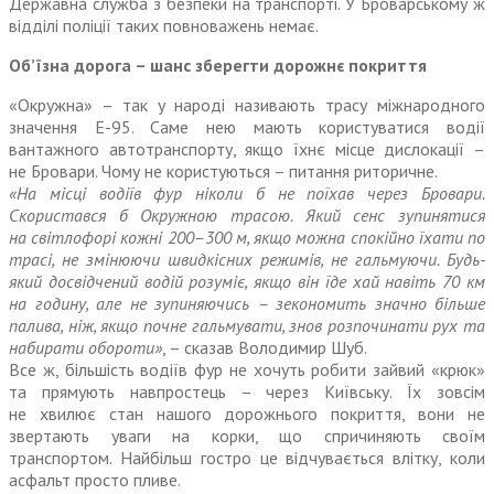
Державна служба з безпеки на транспорті. У Броварському ж
відділі поліції таких повноважень немає.
Об’їзна дорога – шанс зберегти дорожнє покриття
«Окружна» – так у народі називають трасу міжнародного
значення Е-95. Саме нею мають користуватися водії
вантажного автотранспорту, якщо їхнє місце дислокації –
не Бровари. Чому не користуються – питання риторичне.
«На місці водіїв фур ніколи б не поїхав через Бровари.
Скористався б Окружною трасою. Який сенс зупинятися
на світлофорі кожні 200–300 м, якщо можна спокійно їхати по
трасі, не змінюючи швидкісних режимів, не гальмуючи. Будь-
який досвідчений водій розуміє, якщо він їде хай навіть 70 км
на годину, але не зупиняючись – зекономить значно більше
палива, ніж, якщо почне гальмувати, знов розпочинати рух та
набирати обороти»
, – сказав Володимир Шуб.
Все ж, більшість водіїв фур не хочуть робити зайвий «крюк»
та прямують навпростець – через Київську. Їх зовсім
не хвилює стан нашого дорожнього покриття, вони не
звертають уваги на корки, що спричиняють своїм
транспортом. Найбільш гостро це відчувається влітку, коли
асфальт просто пливе.