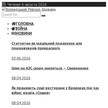
Skip
Четверг 6 августа 2026
to
content
ГОЛОВНА
ВІЙНА
НОВИНИ
Статуетки як ідеальний подарунок для
поціновувачів прекрасного
03.06.2026
Ціни на АЗС скоро знизяться, –
Свириденко
08.04.2026
Як працюють суші-ресторани у Броварах під час
війни: досвід «Сушия»
08.04.2026