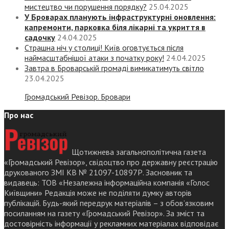
мистецтво чи порушення порядку?
25.04.2025
У Броварах планують інфраструктурні оновлення:
капремонти, парковка біля лікарні та укриття в
садочку
24.04.2025
Страшна ніч у столиці! Київ оговтується після
наймасштабнішої атаки з початку року!
24.04.2025
Завтра в Броварській громаді вимикатимуть світло
23.04.2025
Громадський Ревізор. Бровари
Про нас
Щотижнева загальнополітична газета
«Громадський Ревізор», свідоцтво про державну реєстрацію
друкованого ЗМІ КВ № 21097-10897Р. Засновник та
видавець: ТОВ «Незалежна інформаційна компанія «Голос
Київщини» Редакція може не поділяти думку авторів
публікацій. Будь-який передрук матеріалів – з обов’язковим
посиланням на газету «Громадський Ревізор». За зміст та
достовірність інформації у рекламних матеріалах відповідає