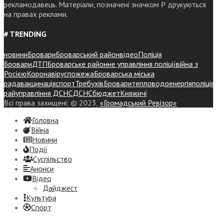
рекламодавець. Матеріали, позначені значком Р друкуються
на правах реклами.
# TRENDING
новини
Бровари
Броварський район
відео
Поліція
Бровари
ДТП
Броварське районне управління поліції
війна з
Росією
Коронавірус
пожежа
Броварська міська
рада
вакцинація
спорт
Требухів
Броваритепловодоенергія
поліція
райуправління ДСНС
ДСНС
бюджет
Княжичі
Всі права захищені: © 2023,
«Громадський Ревізор»
Головна
Війна
Новини
Події
Суспiльство
Анонси
Відео
Дайджест
Культура
Спорт