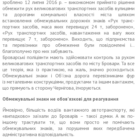
зроблено 12 липня 2016 р. – виконкомом прийнято рішення
обмежити рух великовагових транспортних засобів вулицями
та дорогами комунальної власності міста шляхом
встановлення обмежувальних дорожніх знаків «Рух транс­
портних засобів, маса яких перевищує 24 т, заборонено»,
«Рух транспортних засобів, навантаження на вагу яких
перевищує 7 т, заборонено». Виходить, що підприємства
та перевізники про обмеження були повідом­лені і…
благополучно про них забувають.
Броварські поліціянти мають здійснювати контроль за рухом
великовагових транспортних засобів по місту Бровари. Та все
це теорія, яка із практикою, на жаль, значно розходиться.
Обмежувальні знаки і Об’їзна дорога перевізниками фур
із металевими конструкціями, продуктами та іншим вантажем,
що прямують в сторону Чернігова, ігноруються.
Обмежувальні знаки не обов’язкові для реагування
Ймовірно, більшість водіїв вантажного автотранспорту, які
«випадково» заїхали до Броварів – такої думки. А як по-
іншому трактувати те, що вони просто не помічають
обмежувальних знаків, за порушення яких передбачена
адміністративна відповідальність.