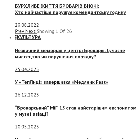
БУРХЛИВЕ ЖИТТЯ БРОВАРІВ ВНОЧІ:
Хто найчастіше порушує комендантську годину
29.08.2022
Prev
Next
Showing
1
Of
26
КУЛЬТУРА
Незвичний меморіал у центрі Броварів. Сучасне
мистецтво чи порушення порядку?
25.04.2025
У «ТепЛиці» завершився «Медяник Fest»
26.12.2023
“Броварський” МіГ-15 став найстарішим експонатом
у музеї авіації
10.05.2023