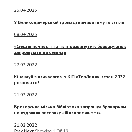
23.04.2025
У Великодимерській громаді вимикатимуть світло
08.04.2025
«Сила жіночності та як її розвинути»: броварчанок
запрошують на семінар
22.02.2022
Кіноклуб з психологом у КІП «ТепЛиця», сезон 2022
розпочато!
21.02.2022
Броварська міська бібліотека запрошує броварчан
на художню виставку «Живопис життя»
21.02.2022
Prev
Next
Showing
1
Of
19