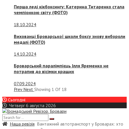
Перша леді кікбоксингу: Катерина Титаренко стала
чемпіонкою світу (ФОТО)
18.10.2024
Вихованці Броварської школи боксу знову вибороли
медалі (ФОТО)
14.10.2024
Броварський паралімпієць Ілля Яременко не
потрапив до вісімки кращих
07.09.2024
Prev
Next
Showing
1
Of
18
Сьогодні
Четверг 6 августа 2026
Наша ревізія
Вантажний автотранспорт у Броварах: хто