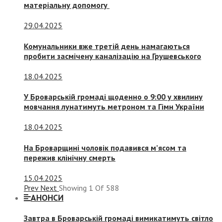
матеріальну допомогу
29.04.2025
Комунальники вже третій день намагаються
пробити засмічену каналізацію на Грушевського
18.04.2025
У Броварській громаді щоденно о 9:00 у хвилину
мовчання лунатимуть метроном та Гімн України
18.04.2025
На Броварщині чоловік подавився м’ясом та
пережив клінічну смерть
15.04.2025
Prev
Next
Showing
1
Of
588
АНОНСИ
Завтра в Броварській громаді вимикатимуть світло