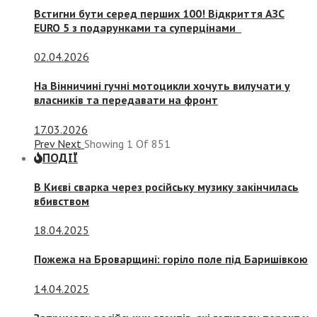
Встигни бути серед перших 100! Відкриття АЗС
EURO 5 з подарунками та суперцінами
02.04.2026
На Вінничині гучні мотоцикли хочуть вилучати у
власників та передавати на фронт
17.03.2026
Prev
Next
Showing
1
Of
851
ПОДІЇ
В Києві сварка через російську музику закінчилась
вбивством
18.04.2025
Пожежа на Броварщині: горіло поле під Баришівкою
14.04.2025