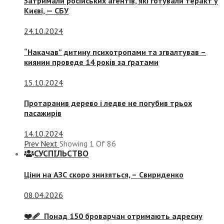
Затримали російських агентів, які готували теракт у
Києві, — СБУ
24.10.2024
“Накачав” дитину психотропами та згвалтував –
киянин проведе 14 років за ґратами
15.10.2024
Протаранив дерево і ледве не погубив трьох
пасажирів
14.10.2024
Prev
Next
Showing
1
Of
86
СУСПIЛЬСТВО
Ціни на АЗС скоро знизяться, –
Свириденко
08.04.2026
❤️‍🩹 Понад 150 броварчан отримають адресну