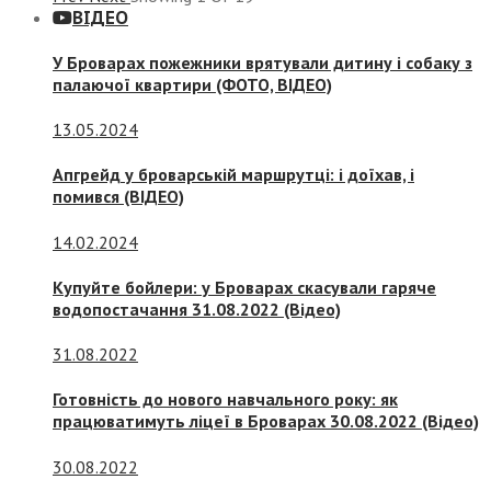
ВІДЕО
У Броварах пожежники врятували дитину і собаку з
палаючої квартири (ФОТО, ВІДЕО)
13.05.2024
Апгрейд у броварській маршрутці: і доїхав, і
помився (ВІДЕО)
14.02.2024
Купуйте бойлери: у Броварах скасували гаряче
водопостачання 31.08.2022 (Відео)
31.08.2022
Готовність до нового навчального року: як
працюватимуть ліцеї в Броварах 30.08.2022 (Відео)
30.08.2022