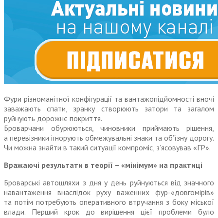
Фури різноманітної конфігурації та вантажопідйомності вночі
заважають спати, зранку створюють затори та загалом
руйнують дорожнє покриття.
Броварчани обурюються, чиновники приймають рішення,
а перевізники ігнорують обмежувальні знаки та об’їзну дорогу.
Чи можна знайти в такий ситуації компроміс, з’ясовував «ГР».
Вражаючі результати в теорії – «мінімум» на практиці
Броварські автошляхи з дня у день руйнуються від значного
навантаження внаслідок руху важенних фур-«довгомірів»
та потім потребують оперативного втручання з боку міської
влади. Перший крок до вирішення цієї проблеми було