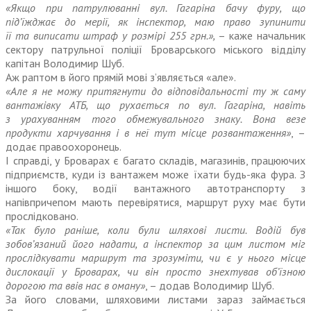
«Якщо при патрулюванні вул. Гагаріна бачу фуру, що
під’їжджає до мерії, як інспектор, маю право зупинити
її та виписати штраф у розмірі 255 грн.»,
– каже начальник
сектору патрульної поліції Броварського міського відділу
капітан Володимир Шуб.
Аж раптом в його прямій мові з’являється «але».
«Але я не можу притягнути до відповідальності ту ж саму
вантажівку АТБ, що рухається по вул. Гагаріна, навіть
з урахуванням того обмежувального знаку. Вона везе
продукти харчування і в неї тут місце розвантаження»
, –
додає правоохоронець.
І справді, у Броварах є багато складів, магазинів, працюючих
підприємств, куди із вантажем може їхати будь-яка фура. З
іншого боку, водії вантажного автотранспорту з
напівпричепом мають перевірятися, маршрут руху має бути
прослідковано.
«Так було раніше, коли були шляхові листи. Водій був
зобов’язаний його надати, а інспектор за цим листом міг
прослідкувати маршрут та зрозуміти, чи є у нього місце
дислокації у Броварах, чи він просто знехтував об’їзною
дорогою та ввів нас в оману»
, – додав Володимир Шуб.
За його словами, шляховими листами зараз займається