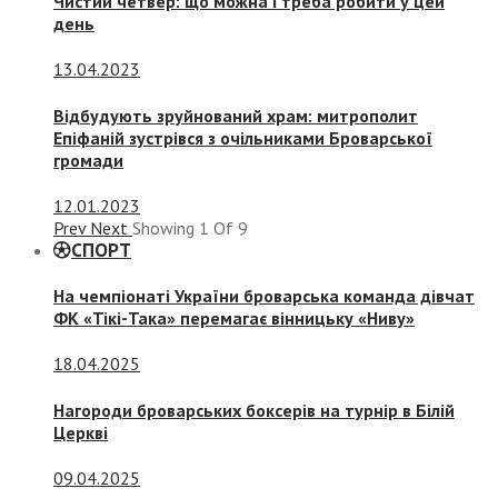
Чистий четвер: що можна і треба робити у цей
день
13.04.2023
Відбудують зруйнований храм: митрополит
Епіфаній зустрівся з очільниками Броварської
громади
12.01.2023
Prev
Next
Showing
1
Of
9
СПОРТ
На чемпіонаті України броварська команда дівчат
ФК «Тікі-Така» перемагає вінницьку «Ниву»
18.04.2025
Нагороди броварських боксерів на турнір в Білій
Церкві
09.04.2025