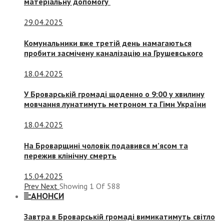
матеріальну допомогу
29.04.2025
Комунальники вже третій день намагаються
пробити засмічену каналізацію на Грушевського
18.04.2025
У Броварській громаді щоденно о 9:00 у хвилину
мовчання лунатимуть метроном та Гімн України
18.04.2025
На Броварщині чоловік подавився м’ясом та
пережив клінічну смерть
15.04.2025
Prev
Next
Showing
1
Of
588
АНОНСИ
Завтра в Броварській громаді вимикатимуть світло