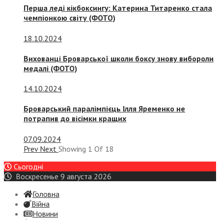
Перша леді кікбоксингу: Катерина Титаренко стала
чемпіонкою світу (ФОТО)
18.10.2024
Вихованці Броварської школи боксу знову вибороли
медалі (ФОТО)
14.10.2024
Броварський паралімпієць Ілля Яременко не
потрапив до вісімки кращих
07.09.2024
Prev
Next
Showing
1
Of
18
Сьогодні
Воскресенье 9 августа 2026
Головна
Війна
Новини