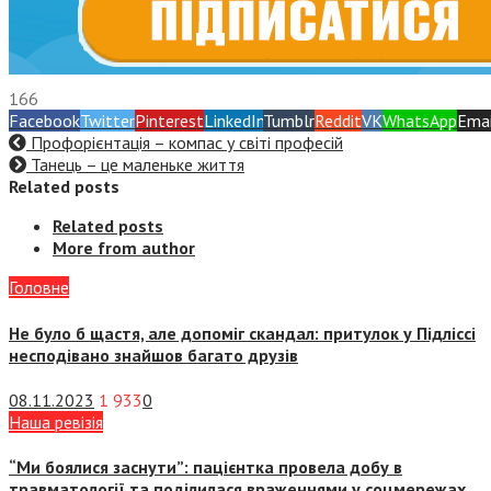
166
Facebook
Twitter
Pinterest
LinkedIn
Tumblr
Reddit
VK
WhatsApp
Emai
Профорієнтація – компас у світі професій
Танець – це маленьке життя
Related posts
Related posts
More from author
Головне
Не було б щастя, але допоміг скандал: притулок у Підліссі
несподівано знайшов багато друзів
08.11.2023
1 933
0
Наша ревізія
“Ми боялися заснути”: пацієнтка провела добу в
травматології та поділилася враженнями у соцмережах