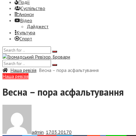
Події
Суспiльство
Анонси
Відео
Дайджест
Культура
Спорт
Наша ревізія
Весна – пора асфальтування
Наша ревізія
Весна – пора асфальтування
admin
17.03.2017
0
—