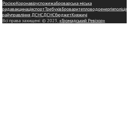
Росією
Коронавірус
пожежа
Броварська міська
рада
вакцинація
спорт
Требухів
Броваритепловодоенергія
поліція
райуправління ДСНС
ДСНС
бюджет
Княжичі
Всі права захищені: © 2023,
«Громадський Ревізор»