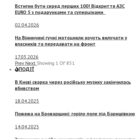
Встигни бути серед перших 100! Відкриття АЗС
EURO 5 з подарунками та суперцінами
02.04.2026
На Вінничині гучні мотоцикли хочуть вилучати у
власників та передавати на фронт
17.03.2026
Prev
Next
Showing
1
Of
851
ПОДІЇ
В Києві сварка через російську музику закінчилась
вбивством
18.04.2025
Пожежа на Броварщині: горіло поле під Баришівкою
14.04.2025