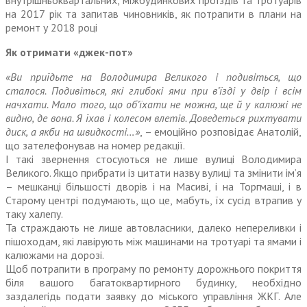
внутрішньоквартальних, міжбудинкових проїздів та тротуарів
на 2017 рік та запитав чиновників, як потрапити в плани на
ремонт у 2018 році
Як отримати «джек-пот»
«Ви приїдьте на Володимира Великого і подивіться, що
сталося. Подивіться, які глибокі ями при в’їзді у двір і всім
начхати. Мало того, що об’їхати не можна, ще й у калюжі не
видно, де вона. Я їхав і колесом влетів. Доведеться рихтувати
диск, а якби на швидкості…»
, – емоційно розповідає Анатолій,
що зателефонував на номер редакції.
І такі звернення стосуються не лише вулиці Володимира
Великого. Якщо прибрати із цитати назву вулиці та змінити ім’я
– мешканці більшості дворів і на Масиві, і на Торгмаші, і в
Старому центрі подумають, що це, мабуть, їх сусід втрапив у
таку халепу.
Та страждають не лише автовласники, далеко непереливки і
пішоходам, які лавірують між машинами на тротуарі та ямами і
калюжами на дорозі.
Щоб потрапити в програму по ремонту дорожнього покриття
біля вашого багатоквартирного будинку, необхідно
заздалегідь подати заявку до міського управління ЖКГ. Але