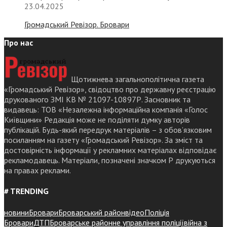
23.04.2025
Громадський Ревізор. Бровари
Про нас
Щотижнева загальнополітична газета
«Громадський Ревізор», свідоцтво про державну реєстрацію
друкованого ЗМІ КВ № 21097-10897Р. Засновник та
видавець: ТОВ «Незалежна інформаційна компанія «Голос
Київщини» Редакція може не поділяти думку авторів
публікацій. Будь-який передрук матеріалів – з обов’язковим
посиланням на газету «Громадський Ревізор». За зміст та
достовірність інформації у рекламних матеріалах відповідає
рекламодавець. Матеріали, позначені значком Р друкуються
на правах реклами.
# TRENDING
новини
Бровари
Броварський район
відео
Поліція
Бровари
ДТП
Броварське районне управління поліції
війна з