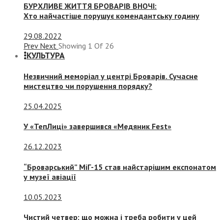
БУРХЛИВЕ ЖИТТЯ БРОВАРІВ ВНОЧІ:
Хто найчастіше порушує комендантську годину
29.08.2022
Prev
Next
Showing
1
Of
26
КУЛЬТУРА
Незвичний меморіал у центрі Броварів. Сучасне
мистецтво чи порушення порядку?
25.04.2025
У «ТепЛиці» завершився «Медяник Fest»
26.12.2023
“Броварський” МіГ-15 став найстарішим експонатом
у музеї авіації
10.05.2023
Чистий четвер: що можна і треба робити у цей