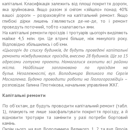
капітальні. Класифікація залежить від площі покриття дороги,
яка зруйнована. Якщо разом зі снігом «зійшло» понад 40%
вашої дороги – розраховуйте на капітальний ремонт. Якщо
глибокі дірки лишень з’являються де-не-де, то і ремонт
проведуть поточний, тобто «залатають» ями.
На капітальні ремонти проїздів і тротуарів цьогоріч виділяють
майже 4,5 млн. грн. Це втричі більше, ніж минулого року.
Відповідно збільшились і об’єми.
«Цьогоріч до списку будинків, де будуть проведені капітальні
ремонти міжбудинкових проїздів, внесено 28 будинків. Ще за 15
адресами готуємо проекти. Намагалися охопити всі райони
міста. Найбільше заплановано по проїздам на
бульв. Незалежності, вул. Володимира Великого та Сергія
Москаленка. Будемо проводити роботи на Геологорозвідці»
–
розповідає Галина Плотнікова, начальник управління ЖКГ.
Капітальні ремонти
По об’єктам, де будуть проводити капітальний ремонт (табл.
1), планують не лише заасфальтувати покриття проїзду, а й
відновити тротуари та замінити у разі потреби бортовий
камінь.
Окрім цього, на вул. Володимира Великого, 1, 2 та вул. Героїв