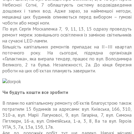
Небесної Сотні, 7 облаштують систему водовідведення
дощових і талих вод. Адже зараз, за найменшої негоди,
мешканці цих будинків опиняються перед вибором – гумові
чоботи або мокрі ноги.
По вул. Сергія Москаленка 7, 9, 11, 13, 15 одразу проведуть
ремонт мереж зовнішнього освітлення із заміною світильників
на сучасні LED-лампи.
Більшість капітальних ремонтів припадає на ІІ–ІІІ квартал
поточного року. На сьогодні, підрядна організація
«Галактика», яка виграла тендер, працює по вул. Володимира
Великого, 2 та бульв. Незалежності, 2а. До кінця березня
роботи на цих об’єктах планують завершити.
Чи будуть кошти все зробити
В плани по капітальному ремонту об’єктів благоустрою також
потратили 15 будинків за адресами: вул. Київська, 166, 310,
310-а, вул. Марії Лагунової, 9, вул. Гагаріна, 7, вул. Симона
Петлюри, 16-а, вул. Олімпійська, 1-а, 3, 8, 8а та вул. Героїв
УПА, 5, 7а, 13а, 15б, 17в.
Але до дорожніх робіт тут ще далеко. Наразі місцеві