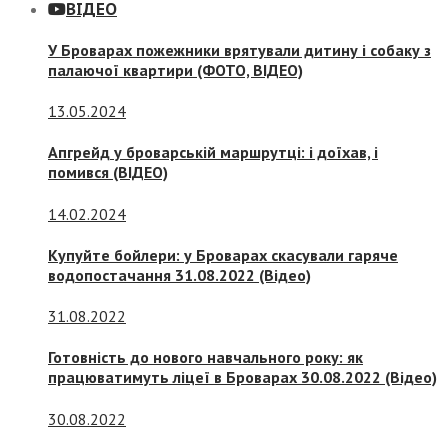
ВІДЕО
У Броварах пожежники врятували дитину і собаку з
палаючої квартири (ФОТО, ВІДЕО)
13.05.2024
Апгрейд у броварській маршрутці: і доїхав, і
помився (ВІДЕО)
14.02.2024
Купуйте бойлери: у Броварах скасували гаряче
водопостачання 31.08.2022 (Відео)
31.08.2022
Готовність до нового навчального року: як
працюватимуть ліцеї в Броварах 30.08.2022 (Відео)
30.08.2022