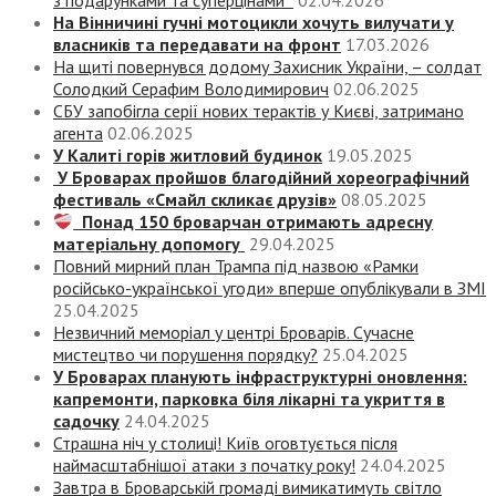
з подарунками та суперцінами
02.04.2026
На Вінничині гучні мотоцикли хочуть вилучати у
власників та передавати на фронт
17.03.2026
На щиті повернувся додому Захисник України, – солдат
Солодкий Серафим Володимирович
02.06.2025
СБУ запобігла серії нових терактів у Києві, затримано
агента
02.06.2025
У Калиті горів житловий будинок
19.05.2025
У Броварах пройшов благодійний хореографічний
фестиваль «Смайл скликає друзів»
08.05.2025
Понад 150 броварчан отримають адресну
матеріальну допомогу
29.04.2025
Повний мирний план Трампа під назвою «‎Рамки
російсько-української угоди» вперше опублікували в ЗМІ
25.04.2025
Незвичний меморіал у центрі Броварів. Сучасне
мистецтво чи порушення порядку?
25.04.2025
У Броварах планують інфраструктурні оновлення:
капремонти, парковка біля лікарні та укриття в
садочку
24.04.2025
Страшна ніч у столиці! Київ оговтується після
наймасштабнішої атаки з початку року!
24.04.2025
Завтра в Броварській громаді вимикатимуть світло