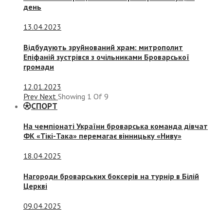
день
13.04.2023
Відбудують зруйнований храм: митрополит
Епіфаній зустрівся з очільниками Броварської
громади
12.01.2023
Prev
Next
Showing
1
Of
9
СПОРТ
На чемпіонаті України броварська команда дівчат
ФК «Тікі-Така» перемагає вінницьку «Ниву»
18.04.2025
Нагороди броварських боксерів на турнір в Білій
Церкві
09.04.2025