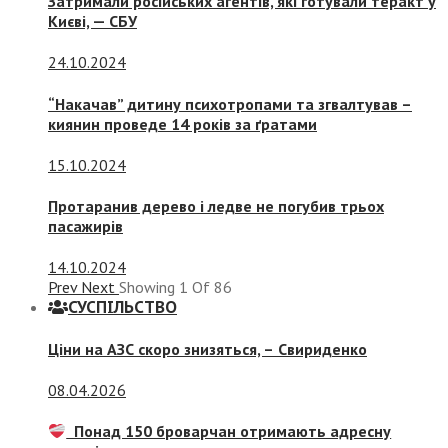
Затримали російських агентів, які готували теракт у
Києві, — СБУ
24.10.2024
“Накачав” дитину психотропами та згвалтував –
киянин проведе 14 років за ґратами
15.10.2024
Протаранив дерево і ледве не погубив трьох
пасажирів
14.10.2024
Prev
Next
Showing
1
Of
86
СУСПIЛЬСТВО
Ціни на АЗС скоро знизяться, –
Свириденко
08.04.2026
Понад 150 броварчан отримають адресну