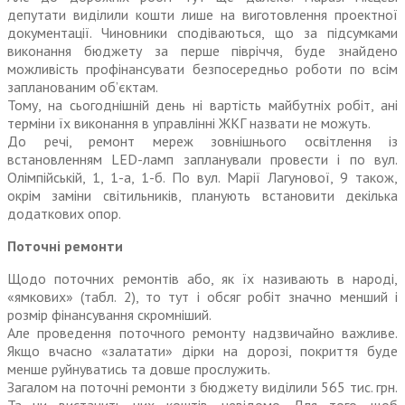
депутати виділили кошти лише на виготовлення проектної
документації. Чиновники сподіваються, що за підсумками
виконання бюджету за перше півріччя, буде знайдено
можливість профінансувати безпосередньо роботи по всім
запланованим об’єктам.
Тому, на сьогоднішній день ні вартість майбутніх робіт, ані
терміни їх виконання в управлінні ЖКГ назвати не можуть.
До речі, ремонт мереж зовнішнього освітлення із
встановленням LED-ламп запланували провести і по вул.
Олімпійській, 1, 1-а, 1-б. По вул. Марії Лагунової, 9 також,
окрім заміни світильників, планують встановити декілька
додаткових опор.
Поточні ремонти
Щодо поточних ремонтів або, як їх називають в народі,
«ямкових» (табл. 2), то тут і обсяг робіт значно менший і
розмір фінансування скромніший.
Але проведення поточного ремонту надзвичайно важливе.
Якщо вчасно «залатати» дірки на дорозі, покриття буде
менше руйнуватись та довше прослужить.
Загалом на поточні ремонти з бюд­жету виділили 565 тис. грн.