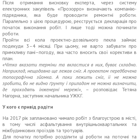
Після отримання висновку експерта, через систему
електронних закупівель «Прозорро» визначають компанію-
підрядника, яка буде проводити ремонтні роботи.
Паралельно з цією процедурою, реєструється декларація про
початок виконання робіт. І лише тоді можна починати
роботи.
Пройти всі кола проектно-дозвільного пекла займає
подекуди 3–4 місяці. При цьому, не варто забувати про
примхливу пані–погоду, яка часто вносить свої корективи в
план.
«Чітко вказати терміни та вкластися в них, буває складно.
Наприклад, нещодавно ще лежав сніг. А проектом передбачена
топографічна зйомка. А поки лежить сніг, її не можна
зробити, бо не видно ґрунту і приладом не можна визначити,
де проходять інженерні мережі»
, – розповідає Тетяна
Нагорна, заступник начальника УЖКГ.
У кого є привід радіти
На 2017 рік заплановано чимало робіт з благоустрою в місті,
в тому числі асфальтування внутрішньоквартальних та
міжбудинкових проїздів та тротуарів.
Для початку потрібно розділити ці роботи на поточні та