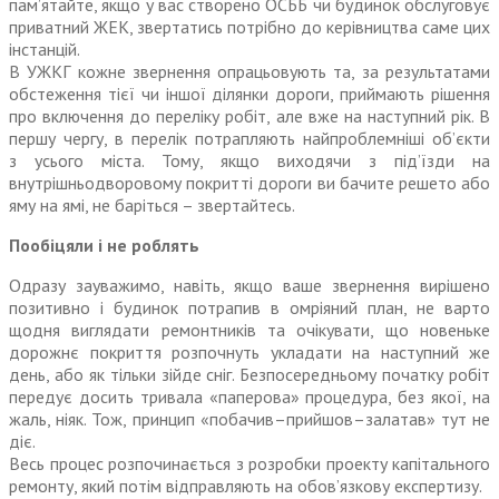
пам’ятайте, якщо у вас створено ОСББ чи будинок обслуговує
приватний ЖЕК, звертатись потрібно до керівницт­ва саме цих
інстанцій.
В УЖКГ кожне звернення опрацьовують та, за результатами
обстеження тієї чи іншої ділянки дороги, приймають рішення
про включення до переліку робіт, але вже на наступний рік. В
першу чергу, в перелік потрапляють найпроблемніші об’єкти
з усього міста. Тому, якщо виходячи з під’їзди на
внутрішньодворовому покритті дороги ви бачите решето або
яму на ямі, не баріться – звертайтесь.
Пообіцяли і не роблять
Одразу зауважимо, навіть, якщо ваше звернення вирішено
позитивно і будинок потрапив в омріяний план, не варто
щодня виглядати ремонтників та очікувати, що новеньке
дорожнє покриття розпоч­нуть укладати на наступний же
день, або як тільки зійде сніг. Безпосередньому початку робіт
передує досить тривала «паперова» процедура, без якої, на
жаль, ніяк. Тож, принцип «побачив–прийшов–залатав» тут не
діє.
Весь процес розпочинається з розробки проекту капітального
ремонту, який потім відправляють на обов’язкову експертизу.