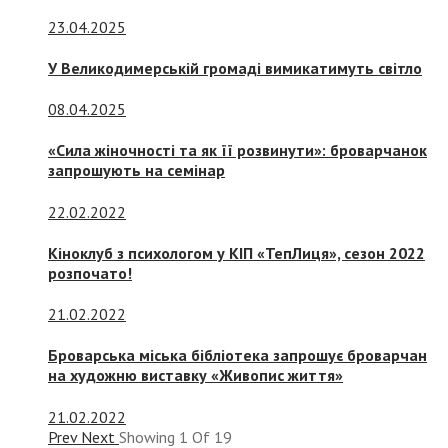
23.04.2025
У Великодимерській громаді вимикатимуть світло
08.04.2025
«Сила жіночності та як її розвинути»: броварчанок
запрошують на семінар
22.02.2022
Кіноклуб з психологом у КІП «ТепЛиця», сезон 2022
розпочато!
21.02.2022
Броварська міська бібліотека запрошує броварчан
на художню виставку «Живопис життя»
21.02.2022
Prev
Next
Showing
1
Of
19