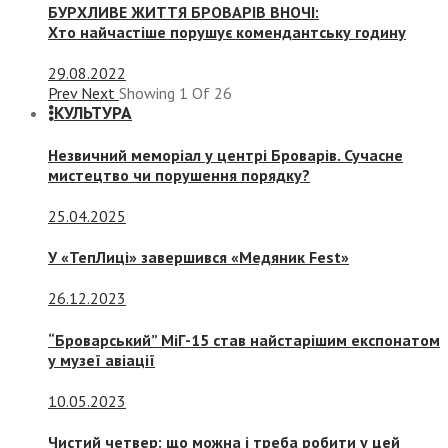
БУРХЛИВЕ ЖИТТЯ БРОВАРІВ ВНОЧІ:
Хто найчастіше порушує комендантську годину
29.08.2022
Prev
Next
Showing
1
Of
26
КУЛЬТУРА
Незвичний меморіал у центрі Броварів. Сучасне
мистецтво чи порушення порядку?
25.04.2025
У «ТепЛиці» завершився «Медяник Fest»
26.12.2023
“Броварський” МіГ-15 став найстарішим експонатом
у музеї авіації
10.05.2023
Чистий четвер: що можна і треба робити у цей