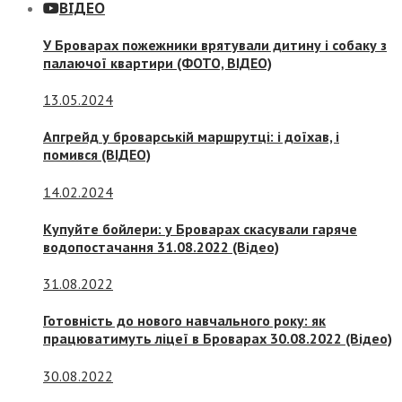
ВІДЕО
У Броварах пожежники врятували дитину і собаку з
палаючої квартири (ФОТО, ВІДЕО)
13.05.2024
Апгрейд у броварській маршрутці: і доїхав, і
помився (ВІДЕО)
14.02.2024
Купуйте бойлери: у Броварах скасували гаряче
водопостачання 31.08.2022 (Відео)
31.08.2022
Готовність до нового навчального року: як
працюватимуть ліцеї в Броварах 30.08.2022 (Відео)
30.08.2022