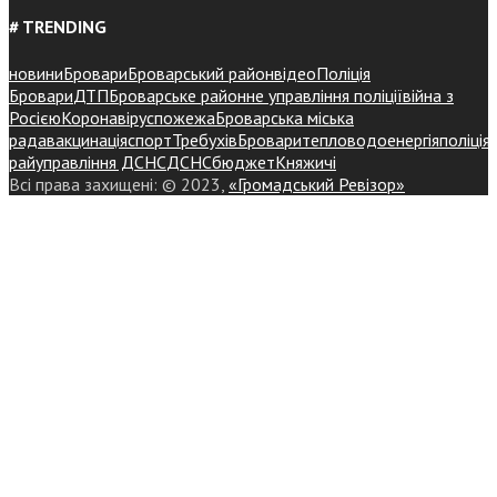
# TRENDING
новини
Бровари
Броварський район
відео
Поліція
Бровари
ДТП
Броварське районне управління поліції
війна з
Росією
Коронавірус
пожежа
Броварська міська
рада
вакцинація
спорт
Требухів
Броваритепловодоенергія
поліція
райуправління ДСНС
ДСНС
бюджет
Княжичі
Всі права захищені: © 2023,
«Громадський Ревізор»