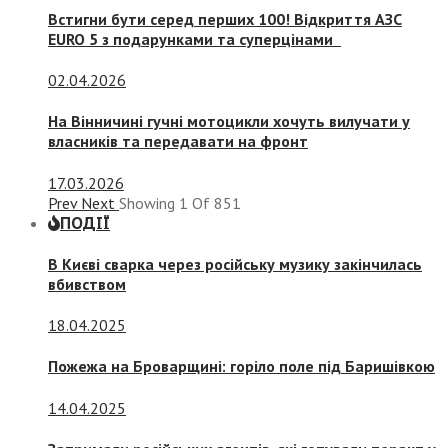
Встигни бути серед перших 100! Відкриття АЗС
EURO 5 з подарунками та суперцінами
02.04.2026
На Вінничині гучні мотоцикли хочуть вилучати у
власників та передавати на фронт
17.03.2026
Prev
Next
Showing
1
Of
851
ПОДІЇ
В Києві сварка через російську музику закінчилась
вбивством
18.04.2025
Пожежа на Броварщині: горіло поле під Баришівкою
14.04.2025