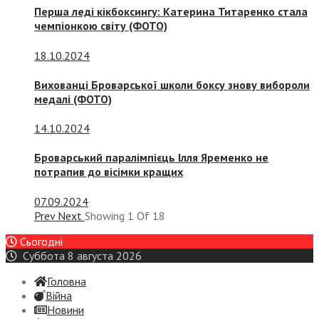
Перша леді кікбоксингу: Катерина Титаренко стала
чемпіонкою світу (ФОТО)
18.10.2024
Вихованці Броварської школи боксу знову вибороли
медалі (ФОТО)
14.10.2024
Броварський паралімпієць Ілля Яременко не
потрапив до вісімки кращих
07.09.2024
Prev
Next
Showing
1
Of
18
Сьогодні
Суббота 8 августа 2026
Головна
Війна
Новини