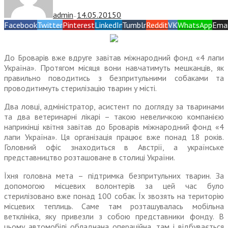
admin
14.05.2015
0
—
Facebook
Twitter
Pinterest
LinkedIn
Tumblr
Reddit
VK
WhatsApp
Emai
До Броварів вже вдруге завітав міжнародний фонд «4 лапи
Україна». Протягом місяця вони навчатимуть мешканців, як
правильно поводитись з безпритульними собаками та
проводитимуть стерилізацію тварин у місті.
Два ловці, адміністратор, асис­тент по догляду за тваринами
та два ветеринарні лікарі – такою невеличкою компанією
наприкінці квітня завітав до Бро­варів міжнародний фонд «4
лапи Україна». Ця організація працює вже понад 18 років.
Головний офіс знаходиться в Австрії, а українське
представництво розташоване в столиці України.
Їхня головна мета – підтримка безпритульних тварин. За
допо­могою місцевих волонтерів за цей час було
стерилізовано вже понад 100 собак. Їх звозять на територію
місцевих теплиць. Саме там роз­ташувалась мобільна
ветклініка, яку привезли з собою представ­ники фонду. В
цьому автомобілі обладнана операційна, там і від­бувається