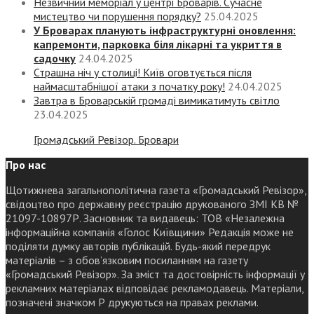
Незвичний меморіал у центрі Броварів. Сучасне
мистецтво чи порушення порядку?
25.04.2025
У Броварах планують інфраструктурні оновлення:
капремонти, парковка біля лікарні та укриття в
садочку
24.04.2025
Страшна ніч у столиці! Київ оговтується після
наймасштабнішої атаки з початку року!
24.04.2025
Завтра в Броварській громаді вимикатимуть світло
23.04.2025
Громадський Ревізор. Бровари
Про нас
Щотижнева загальнополітична газета «Громадський Ревізор»,
свідоцтво про державну реєстрацію друкованого ЗМІ КВ №
21097-10897Р. Засновник та видавець: ТОВ «Незалежна
інформаційна компанія «Голос Київщини» Редакція може не
поділяти думку авторів публікацій. Будь-який передрук
матеріалів – з обов’язковим посиланням на газету
«Громадський Ревізор». За зміст та достовірність інформації у
рекламних матеріалах відповідає рекламодавець. Матеріали,
позначені значком Р друкуються на правах реклами.