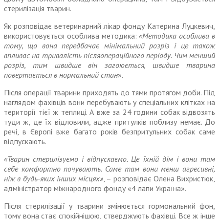
стерилізація тварин.
Як розповідає ветеринарний лікар фонду Катерина Луцкевич,
використовується особлива методика:
«Методика особлива в
тому, що вона передбачає міні­мальний розріз і це також
впливає на тривалість післяопераційного періоду. Чим менший
розріз, тим швидше він загоюється, швидше тварина
повертається в нор­мальний стан
».
Після операції тварини при­ходять до тями протягом доби. Під
наглядом фахівців вони перебувають у спеціальних клітках на
території тієї ж теплиці. А вже за 24 години собак відвозять
туди ж, де їх відловили, адже притулків поблизу немає. До
речі, в Європі вже багато років безпри­тульних собак саме
відпускають.
«Тварин стерилізуємо і від­пускаємо. Це їхній дім і вони там
себе комфортно почувають. Саме там вони менш агресивні,
ніж в будь-яких інших місцях»
, – розповідає Олена Вихристюк,
адміністратор міжнародного фонду «4 лапи Україна».
Після стерилізації у тварини змі­нюється гормональний фон,
тому вона стає спокійнішою, стверджу­ють фахівці. Все ж інше