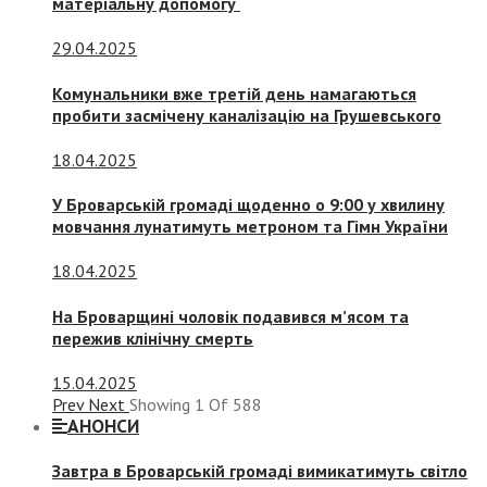
матеріальну допомогу
29.04.2025
Комунальники вже третій день намагаються
пробити засмічену каналізацію на Грушевського
18.04.2025
У Броварській громаді щоденно о 9:00 у хвилину
мовчання лунатимуть метроном та Гімн України
18.04.2025
На Броварщині чоловік подавився м’ясом та
пережив клінічну смерть
15.04.2025
Prev
Next
Showing
1
Of
588
АНОНСИ
Завтра в Броварській громаді вимикатимуть світло