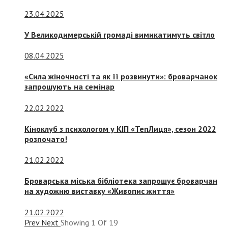
23.04.2025
У Великодимерській громаді вимикатимуть світло
08.04.2025
«Сила жіночності та як її розвинути»: броварчанок
запрошують на семінар
22.02.2022
Кіноклуб з психологом у КІП «ТепЛиця», сезон 2022
розпочато!
21.02.2022
Броварська міська бібліотека запрошує броварчан
на художню виставку «Живопис життя»
21.02.2022
Prev
Next
Showing
1
Of
19