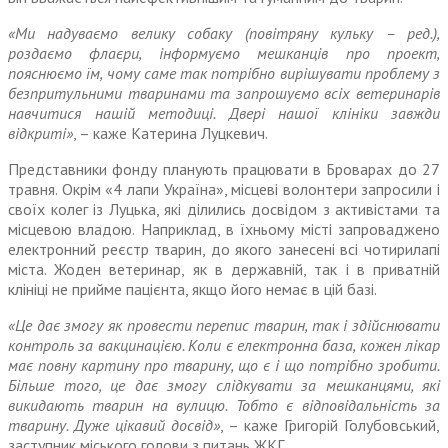
«Ми надуваємо велику собаку (повітряну кульку – ред.),
роздаємо флаєри, інформуємо мешканців про проект,
пояснюємо їм, чому саме так потрібно вирішувати проблему з
безпритульними тваринами та запрошуємо всіх ветеринарів
навчитися нашій методиці. Двері нашої клініки завжди
відкриті»
, – каже Катерина Луцкевич.
Представники фонду пла­нують працювати в Броварах до 27
травня. Окрім «4 лапи Укра­їна», місцеві волонтери запро­сили і
своїх колег із Луцька, які ділились досвідом з активістами та
місцевою владою. Наприклад, в їхньому місті запроваджено
електронний реєстр тварин, до якого занесені всі чотири­лапі
міста. Жоден ветеринар, як в державній, так і в приватній
клініці не прийме пацієнта, якщо його немає в цій базі.
«Це дає змогу як провести пере­пис тварин, так і здійснювати
контроль за вакцинацією. Коли є електронна база, кожен лікар
має повну картину про тварину, що є і що потрібно зробити.
Більше того, це дає змогу слідкувати за мешканцями, які
викидають тварин на вулицю. Тобто є відповідальність за
тва­рину. Дуже цікавий досвід»
, – каже Григорій Голубовський,
заступник міського голови з питань ЖКГ.