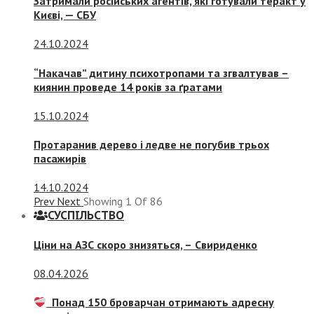
Затримали російських агентів, які готували теракт у
Києві, — СБУ
24.10.2024
“Накачав” дитину психотропами та згвалтував –
киянин проведе 14 років за ґратами
15.10.2024
Протаранив дерево і ледве не погубив трьох
пасажирів
14.10.2024
Prev
Next
Showing
1
Of
86
СУСПIЛЬСТВО
Ціни на АЗС скоро знизяться, –
Свириденко
08.04.2026
Понад 150 броварчан отримають адресну