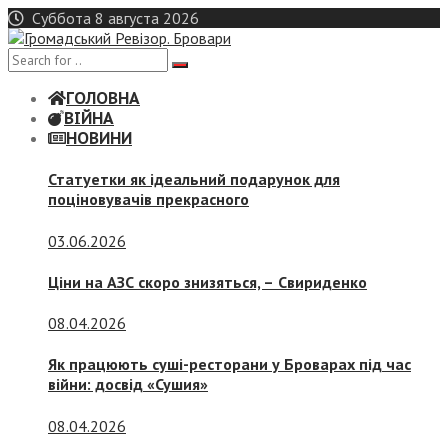
Skip
Суббота 8 августа 2026
to
content
ГОЛОВНА
ВІЙНА
НОВИНИ
Статуетки як ідеальний подарунок для
поціновувачів прекрасного
03.06.2026
Ціни на АЗС скоро знизяться, –
Свириденко
08.04.2026
Як працюють суші-ресторани у Броварах під час
війни: досвід «Сушия»
08.04.2026