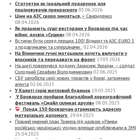
Статуетки як ідеальний подарунок для
поціновувачів прекрасного
03.06.2026
Ціни на АЗС скоро знизяться, –
Свириденко
08.04.2026
Як працюють суші-ресторани у Броварах під час
війни: досвід «Сушия»
08.04.2026
Встигни бути серед перших 100! Відкриття АЗС EURO 5
з подарунками та суперцінами
02.04.2026
На Вінничині гучні мотоцикли хочуть вилучати у
власників та передавати на фронт
17.03.2026
На щиті повернувся додому Захисник України, – солдат
Солодкий Серафим Володимирович
02.06.2025
СБУ запобігла серії нових терактів у Києві, затримано
агента
02.06.2025
У Калиті горів житловий будинок
19.05.2025
У Броварах пройшов благодійний хореографічний
фестиваль «Смайл скликає друзів»
08.05.2025
Понад 150 броварчан отримають адресну
матеріальну допомогу
29.04.2025
Повний мирний план Трампа під назвою «‎Рамки
російсько-української угоди» вперше опублікували в ЗМІ
25.04.2025