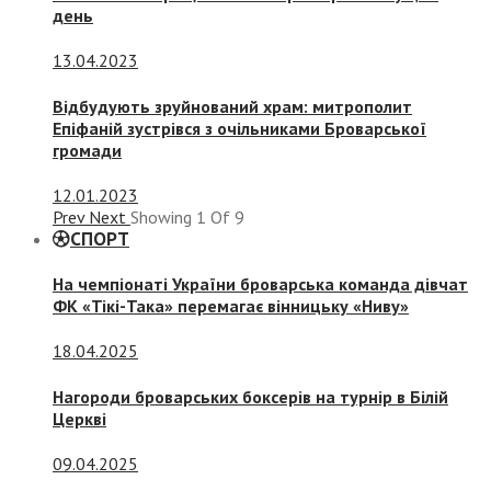
день
13.04.2023
Відбудують зруйнований храм: митрополит
Епіфаній зустрівся з очільниками Броварської
громади
12.01.2023
Prev
Next
Showing
1
Of
9
СПОРТ
На чемпіонаті України броварська команда дівчат
ФК «Тікі-Така» перемагає вінницьку «Ниву»
18.04.2025
Нагороди броварських боксерів на турнір в Білій
Церкві
09.04.2025