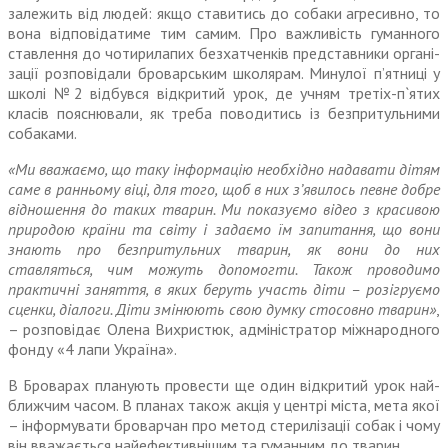
залежить від людей: якщо ставитись до собаки агресивно, то
вона відповідатиме тим самим. Про важливість гуманного
ставлення до чотирилапих без­хатченків представники органі­
зації розповідали броварським школярам. Минулої п’ятниці у
школі №2 відбувся відкритий урок, де учням третіх-п`ятих
класів пояснювали, як треба поводитись із безпритульними
собаками.
«Ми вважаємо, що таку інфор­мацію необхідно надавати дітям
саме в ранньому віці, для того, щоб в них з’явилось певне добре
відношення до таких тварин. Ми показуємо відео з красивою
при­родою країни та світу і задаємо їм запитання, що вони
знають про безпритульних тварин, як вони до них
ставляться, чим можуть допомогти. Також прово­димо
практичні заняття, в яких беруть участь діти – розігруємо
сценки, діалоги. Діти змінюють свою думку стосовно тварин»
,
– розповідає Олена Вихристюк, адміністратор міжнародного
фонду «4 лапи Україна».
В Броварах планують провести ще один відкритий урок най­
ближчим часом. В планах також акція у центрі міста, мета якої
– інформувати броварчан про метод стерилізації собак і чому
він вважається найефективнішим та гуманним до тварин.