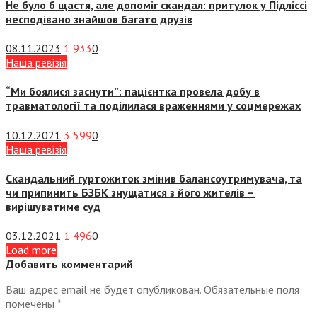
Не було б щастя, але допоміг скандал: притулок у Підліссі
несподівано знайшов багато друзів
08.11.2023
1 933
0
Наша ревізія
“Ми боялися заснути”: пацієнтка провела добу в
травматології та поділилася враженнями у соцмережах
10.12.2021
3 599
0
Наша ревізія
Скандальний гуртожиток змінив балансоутримувача, та
чи припинить БЗБК знущатися з його жителів –
вирішуватиме суд
03.12.2021
1 496
0
Load more
Добавить комментарий
Ваш адрес email не будет опубликован.
Обязательные поля
помечены
*