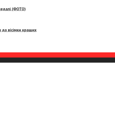
медалі (ФОТО)
 до вісімки кращих