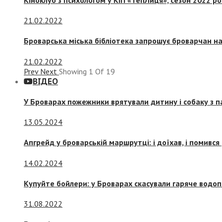
21.02.2022
Броварська міська бібліотека запрошує броварчан 
21.02.2022
Prev
Next
Showing
1
Of
19
ВІДЕО
У Броварах пожежники врятували дитину і собаку з 
13.05.2024
Апгрейд у броварській маршрутці: і доїхав, і помився
14.02.2024
Купуйте бойлери: у Броварах скасували гаряче водоп
31.08.2022