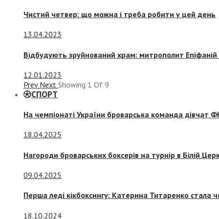
Чистий четвер: що можна і треба робити у цей день
13.04.2023
Відбудують зруйнований храм: митрополит Епіфаній 
12.01.2023
Prev
Next
Showing
1
Of
9
СПОРТ
На чемпіонаті України броварська команда дівчат ФК
18.04.2025
Нагороди броварських боксерів на турнір в Білій Церк
09.04.2025
Перша леді кікбоксингу: Катерина Титаренко стала ч
18.10.2024