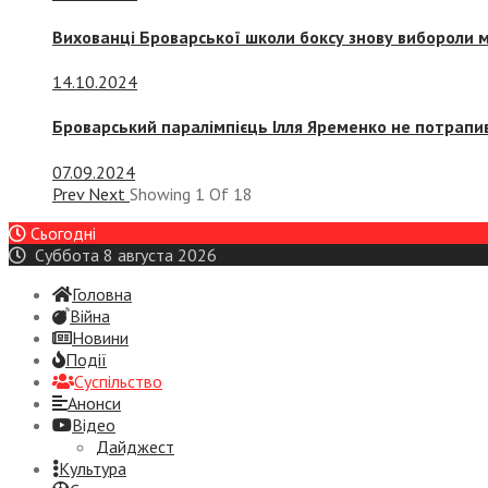
Вихованці Броварської школи боксу знову вибороли 
14.10.2024
Броварський паралімпієць Ілля Яременко не потрапив
07.09.2024
Prev
Next
Showing
1
Of
18
Сьогодні
Суббота 8 августа 2026
Головна
Війна
Новини
Події
Суспiльство
Анонси
Відео
Дайджест
Культура