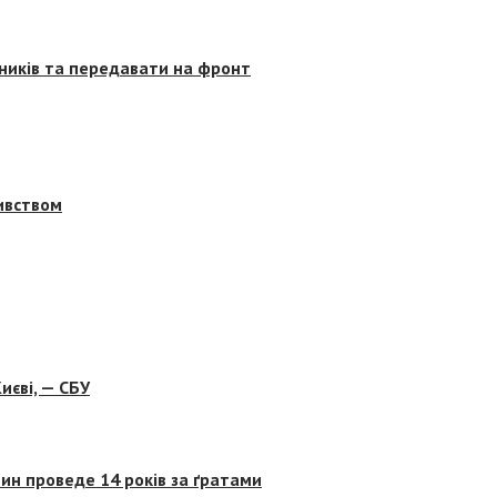
сників та передавати на фронт
бивством
иєві, — СБУ
ин проведе 14 років за ґратами