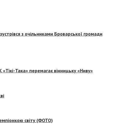
зустрівся з очільниками Броварської громади
 «Тікі-Така» перемагає вінницьку «Ниву»
ві
емпіонкою світу (ФОТО)