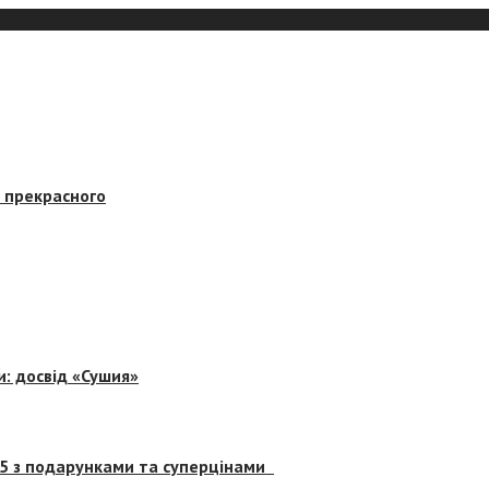
в прекрасного
и: досвід «Сушия»
 5 з подарунками та суперцінами