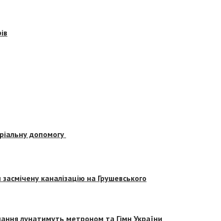
ів
еріальну допомогу
засмічену каналізацію на Грушевського
вчання лунатимуть метроном та Гімн України