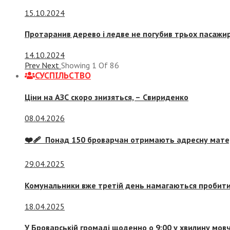
15.10.2024
Протаранив дерево і ледве не погубив трьох пасажир
14.10.2024
Prev
Next
Showing
1
Of
86
СУСПIЛЬСТВО
Ціни на АЗС скоро знизяться, –
Свириденко
08.04.2026
❤️‍🩹 Понад 150 броварчан отримають адресну мат
29.04.2025
Комунальники вже третій день намагаються пробити 
18.04.2025
У Броварській громаді щоденно о 9:00 у хвилину мо