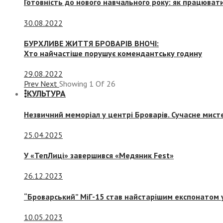
Готовність до нового навчального року: як працювати
30.08.2022
БУРХЛИВЕ ЖИТТЯ БРОВАРІВ ВНОЧІ:
Хто найчастіше порушує комендантську годину
29.08.2022
Prev
Next
Showing
1
Of
26
КУЛЬТУРА
Незвичний меморіал у центрі Броварів. Сучасне мис
25.04.2025
У «ТепЛиці» завершився «Медяник Fest»
26.12.2023
“Броварський” МіГ-15 став найстарішим експонатом у
10.05.2023