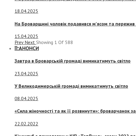
18.04.2025
На Броварщині чоловік подавився м’ясом та пережив 
15.04.2025
Prev
Next
Showing
1
Of
588
АНОНСИ
Завтра в Броварській громаді вимикатимуть світло
23.04.2025
У Великодимерській громаді вимикатимуть світло
08.04.2025
«Сила жіночності та як її розвинути»: броварчанок 
22.02.2022
Кіноклуб з психологом у КІП «ТепЛиця», сезон 2022 р