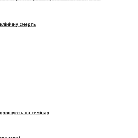
клінічну смерть
запрошують на семінар
озпочато!