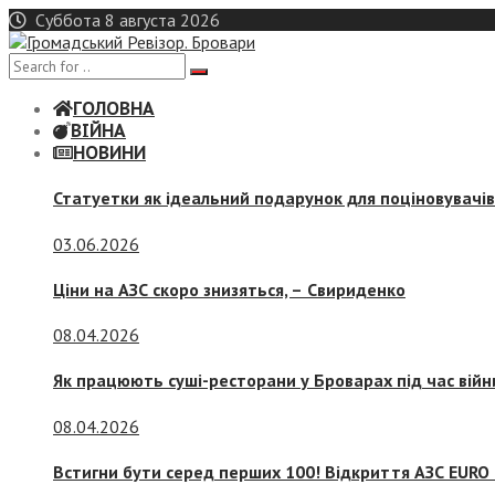
Skip
Суббота 8 августа 2026
to
content
ГОЛОВНА
ВІЙНА
НОВИНИ
Статуетки як ідеальний подарунок для поціновувачі
03.06.2026
Ціни на АЗС скоро знизяться, –
Свириденко
08.04.2026
Як працюють суші-ресторани у Броварах під час війн
08.04.2026
Встигни бути серед перших 100! Відкриття АЗС EURO