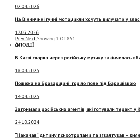
02.04.2026
На Вінничині гучні мотоцикли хочуть вилучати у вла
17.03.2026
Prev
Next
Showing
1
Of
851
ПОДІЇ
В Києві сварка через російську музику закінчилась в
18.04.2025
Пожежа на Броварщині: горіло поле під Баришівкою
14.04.2025
Затримали російських агентів, які готували теракт у К
24.10.2024
“Накачав” дитину психотропами та згвалтував – киян