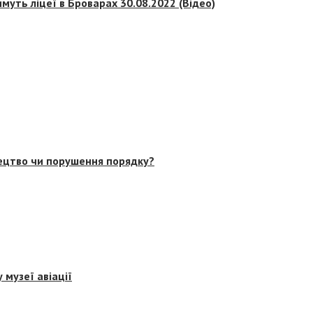
муть ліцеї в Броварах 30.08.2022 (Відео)
тецтво чи порушення порядку?
 музеї авіації