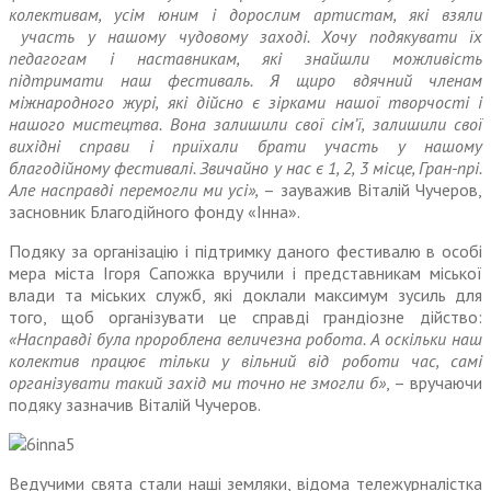
колективам, усім юним і дорослим артистам, які взяли
участь у нашому чудовому заході. Хочу подякувати їх
педагогам і наставникам, які знайшли можливість
підтримати наш фестиваль. Я щиро вдячний членам
міжнародного журі, які дійсно є зірками нашої творчості і
нашого мистецтва. Вона залишили свої сім’ї, залишили свої
вихідні справи і приїхали брати участь у нашому
благодійному фестивалі. Звичайно у нас є 1, 2, 3 місце, Гран-прі.
Але насправді перемогли ми усі»,
– зауважив Віталій Чучеров,
засновник Благодійного фонду «Інна».
Подяку за організацію і підтримку даного фестивалю в особі
мера міста Ігоря Сапожка вручили і представникам міської
влади та міських служб, які доклали максимум зусиль для
того, щоб організувати це справді грандіозне дійство:
«Насправді була пророблена величезна робота. А оскільки наш
колектив працює тільки у вільний від роботи час, самі
організувати такий захід ми точно не змогли б»
, – вручаючи
подяку зазначив Віталій Чучеров.
Ведучими свята стали наші земляки, відома тележурналістка