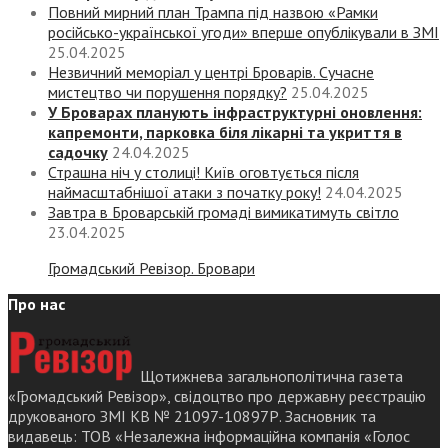
Повний мирний план Трампа під назвою «‎Рамки
російсько-української угоди» вперше опублікували в ЗМІ
25.04.2025
Незвичний меморіал у центрі Броварів. Сучасне
мистецтво чи порушення порядку?
25.04.2025
У Броварах планують інфраструктурні оновлення:
капремонти, парковка біля лікарні та укриття в
садочку
24.04.2025
Страшна ніч у столиці! Київ оговтується після
наймасштабнішої атаки з початку року!
24.04.2025
Завтра в Броварській громаді вимикатимуть світло
23.04.2025
Громадський Ревізор. Бровари
Про нас
Щотижнева загальнополітична газета
«Громадський Ревізор», свідоцтво про державну реєстрацію
друкованого ЗМІ КВ № 21097-10897Р. Засновник та
видавець: ТОВ «Незалежна інформаційна компанія «Голос