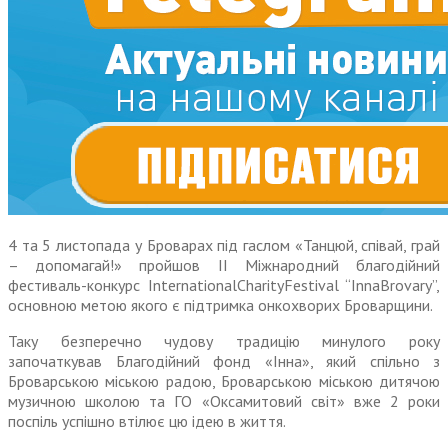
4 та 5 листопада у Броварах під гаслом «Танцюй, співай, грай
– допомагай!» пройшов ІІ Міжнародний благодійний
фестиваль-конкурс InternationalCharityFestival “InnaBrovary”,
основною метою якого є підтримка онкохворих Броварщини.
Таку безперечно чудову традицію минулого року
започаткував Благодійний фонд «Інна», який спільно з
Броварською міською радою, Броварською міською дитячою
музичною школою та ГО «Оксамитовий світ» вже 2 роки
поспіль успішно втілює цю ідею в життя.