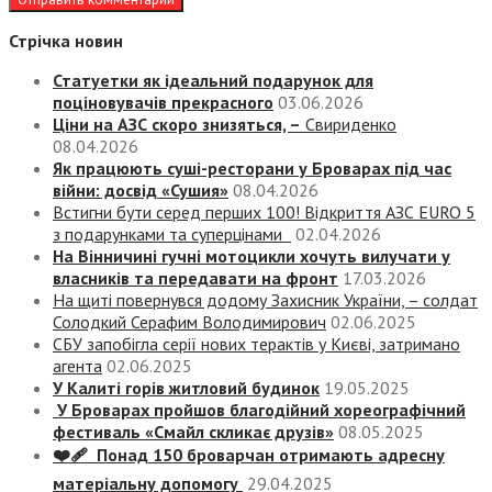
Стрічка новин
Статуетки як ідеальний подарунок для
поціновувачів прекрасного
03.06.2026
Ціни на АЗС скоро знизяться, –
Свириденко
08.04.2026
Як працюють суші-ресторани у Броварах під час
війни: досвід «Сушия»
08.04.2026
Встигни бути серед перших 100! Відкриття АЗС EURO 5
з подарунками та суперцінами
02.04.2026
На Вінничині гучні мотоцикли хочуть вилучати у
власників та передавати на фронт
17.03.2026
На щиті повернувся додому Захисник України, – солдат
Солодкий Серафим Володимирович
02.06.2025
СБУ запобігла серії нових терактів у Києві, затримано
агента
02.06.2025
У Калиті горів житловий будинок
19.05.2025
У Броварах пройшов благодійний хореографічний
фестиваль «Смайл скликає друзів»
08.05.2025
❤️‍🩹 Понад 150 броварчан отримають адресну
матеріальну допомогу
29.04.2025