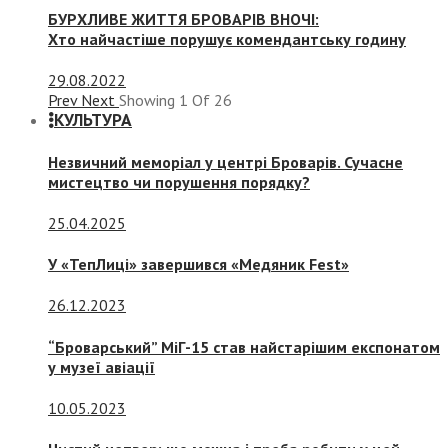
БУРХЛИВЕ ЖИТТЯ БРОВАРІВ ВНОЧІ:
Хто найчастіше порушує комендантську годину
29.08.2022
Prev
Next
Showing
1
Of
26
КУЛЬТУРА
Незвичний меморіал у центрі Броварів. Сучасне
мистецтво чи порушення порядку?
25.04.2025
У «ТепЛиці» завершився «Медяник Fest»
26.12.2023
“Броварський” МіГ-15 став найстарішим експонатом
у музеї авіації
10.05.2023