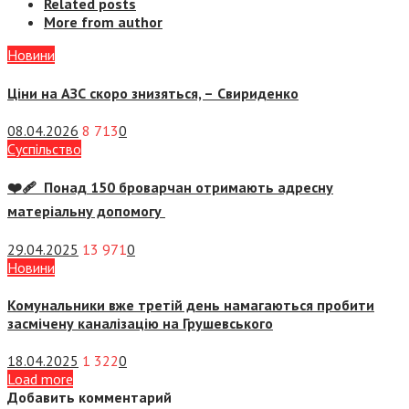
Related posts
More from author
Новини
Ціни на АЗС скоро знизяться, –
Свириденко
08.04.2026
8 713
0
Суспiльство
❤️‍🩹 Понад 150 броварчан отримають адресну
матеріальну допомогу
29.04.2025
13 971
0
Новини
Комунальники вже третій день намагаються пробити
засмічену каналізацію на Грушевського
18.04.2025
1 322
0
Load more
Добавить комментарий