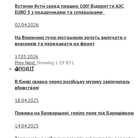
Встигни бути серед перших 100! Відкриття АЗС
EURO 5 з подарунками та суперцінами
02.04.2026
На Вінничині гучні мотоцикли хочуть вилучати у
власників та передавати на фронт
17.03.2026
Prev
Next
Showing
1
Of
851
ПОДІЇ
В Києві сварка через російську музику закінчилась
вбивством
18.04.2025
Пожежа на Броварщині: горіло поле під Баришівкою
14.04.2025