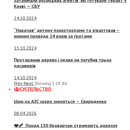
Затримали російських агентів, які готували теракт у
Києві, — СБУ
24.10.2024
“Накачав” дитину психотропами та згвалтував –
киянин проведе 14 років за ґратами
15.10.2024
Протаранив дерево і ледве не погубив трьох
пасажирів
14.10.2024
Prev
Next
Showing
1
Of
86
СУСПIЛЬСТВО
Ціни на АЗС скоро знизяться, –
Свириденко
08.04.2026
❤️‍🩹 Понад 150 броварчан отримають адресну