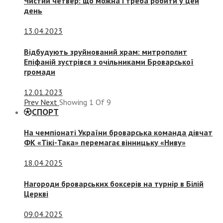
Чистий четвер: що можна і треба робити у цей
день
13.04.2023
Відбудують зруйнований храм: митрополит
Епіфаній зустрівся з очільниками Броварської
громади
12.01.2023
Prev
Next
Showing
1
Of
9
СПОРТ
На чемпіонаті України броварська команда дівчат
ФК «Тікі-Така» перемагає вінницьку «Ниву»
18.04.2025
Нагороди броварських боксерів на турнір в Білій
Церкві
09.04.2025