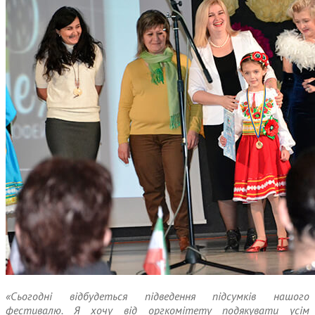
«Сьогодні відбудеться підведення підсумків нашого
фестивалю. Я хочу від оргкомітету подякувати усім