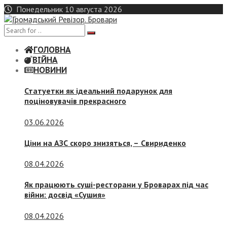
Skip
Понедельник 10 августа 2026
to
content
ГОЛОВНА
ВІЙНА
НОВИНИ
Статуетки як ідеальний подарунок для
поціновувачів прекрасного
03.06.2026
Ціни на АЗС скоро знизяться, –
Свириденко
08.04.2026
Як працюють суші-ресторани у Броварах під час
війни: досвід «Сушия»
08.04.2026