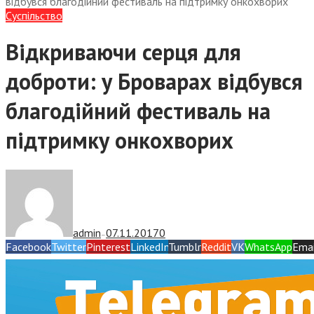
відбувся благодійний фестиваль на підтримку онкохворих
Суспiльство
Відкриваючи серця для
доброти: у Броварах відбувся
благодійний фестиваль на
підтримку онкохворих
admin
07.11.2017
0
—
Facebook
Twitter
Pinterest
LinkedIn
Tumblr
Reddit
VK
WhatsApp
Emai