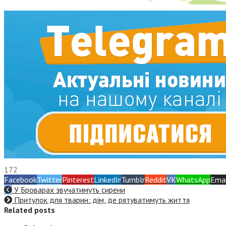
172
Facebook
Twitter
Pinterest
LinkedIn
Tumblr
Reddit
VK
WhatsApp
Emai
У Броварах звучатимуть сирени
Притулок для тварин: дім, де рятуватимуть життя
Related posts