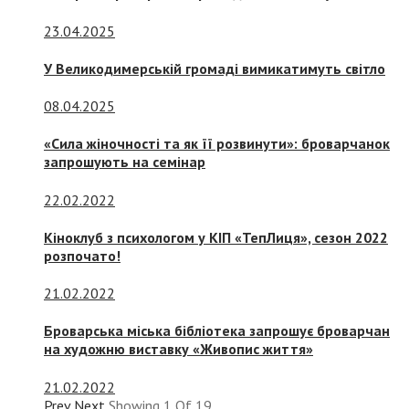
23.04.2025
У Великодимерській громаді вимикатимуть світло
08.04.2025
«Сила жіночності та як її розвинути»: броварчанок
запрошують на семінар
22.02.2022
Кіноклуб з психологом у КІП «ТепЛиця», сезон 2022
розпочато!
21.02.2022
Броварська міська бібліотека запрошує броварчан
на художню виставку «Живопис життя»
21.02.2022
Prev
Next
Showing
1
Of
19