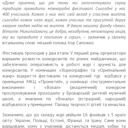
«Дуже приємно, що рік тому ми започаткували гарну
традицію проводити міжнародні фестивалі. Сьогодні у нас
400 учасників. Кожен з них вніс свій вклад у спасіння життя,
сьогодні кожен член журі, кожен учасник та присутній дарує
хворим людям надію на життя. Я дякую нашому фонду «Інна».
Віталію Миколайовичу, це добра, незабутня, неповторна акція,
яку ви проводите з покликом в серці»
, – зазначив у своєму
вітальному слові міський голова Ігор Сапожко.
Фестиваль проходив у два етапи. У перший день організатори
вирішили розвести конкурсантів по різних майданчиках, що
забезпечило оперативність в роботі журі і зручність для
конкурсантів. У номінаціях «Хореографія» та «Оригінальний
жанр» відкриття фестивалю та конкурсний тур відбувся у
приміщенні МКЦ «Прометей», у номінації «Інструментальне
виконання» і «Вокал» (академічний) конкурсне
прослуховування проходило у Броварській дитячій музичній
школі, а змагання по «Вокалу» (естрадний, народний)
відбувалося у приміщенні Палацу творчості дітей та юнацтва.
Зазначимо, що до складу журі увійшли 16 фахівців з 5 країн
світу: України, Польщі, Естонії, Франції та Ірану. Саме вони
вирішували, кому з учасників дістануться медалі, кубки та