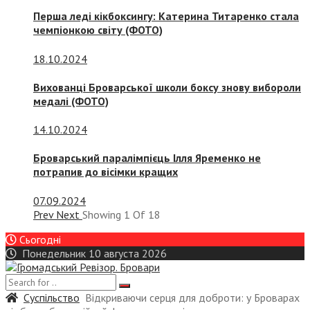
Перша леді кікбоксингу: Катерина Титаренко стала
чемпіонкою світу (ФОТО)
18.10.2024
Вихованці Броварської школи боксу знову вибороли
медалі (ФОТО)
14.10.2024
Броварський паралімпієць Ілля Яременко не
потрапив до вісімки кращих
07.09.2024
Prev
Next
Showing
1
Of
18
Сьогодні
Понедельник 10 августа 2026
Суспiльство
Відкриваючи серця для доброти: у Броварах