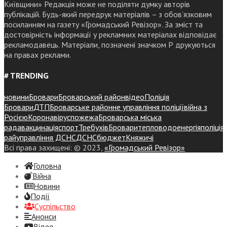
Київщини» Редакція може не поділяти думку авторів
публікацій. Будь-який передрук матеріалів – з обов’язковим
посиланням на газету «Громадський Ревізор». За зміст та
достовірність інформації у рекламних матеріалах відповідає
рекламодавець. Матеріали, позначені значком Р друкуються
на правах реклами.
# TRENDING
новини
Бровари
Броварський район
відео
Поліція
Бровари
ДТП
Броварське районне управління поліції
війна з
Росією
Коронавірус
пожежа
Броварська міська
рада
вакцинація
спорт
Требухів
Броваритепловодоенергія
поліція
райуправління ДСНС
ДСНС
бюджет
Княжичі
Всі права захищені: © 2023,
«Громадський Ревізор»
Головна
Війна
Новини
Події
Суспiльство
Анонси
Відео