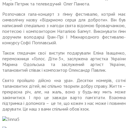
Марія Петрик та телеведучий Олег Панюта.
Розпочався гала-концерт з гімну фестивалю, котрий має
символічну назву «Відкриємо серця для доброти». Він був
написаний спеціально з нагоди свята відомою броварчанкою,
поетесою і композитором Наталією Багмут. Виконувати гімн
доручили володарці Гран-Прі І Міжнародного фестивалю-
конкурсу Софії Поплавській.
Також глядачам свої виступи подарували Еліна Іващенко,
переможниця «Голос. Діти-3», заслужена артистка України
Марина Одольська та заслужений артист України,
талановитий співак і композитор Олександр Павлик.
Свято пройшло дійсно «на ура». Десятки номерів, сотні
талановитих дітей, які спільно творили добру справу. Життя –
прекрасна річ, але, на жаль, воно у будь-яку мить може
закінчитися. І про це завжди варто пам’ятати. Взаємна
підтримка і допомога – це те, що кожен з нас може і повинен
дарувати. Це наш з вами спільний обов’язок.