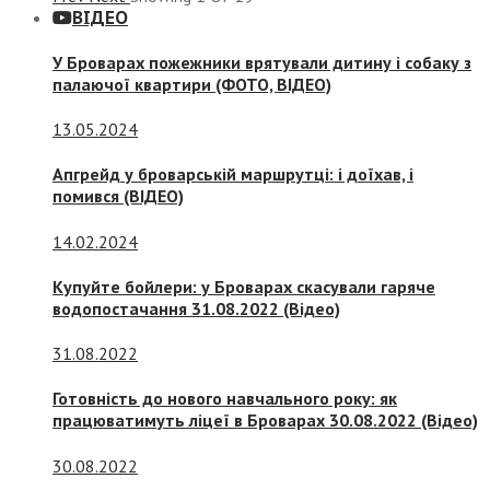
ВІДЕО
У Броварах пожежники врятували дитину і собаку з
палаючої квартири (ФОТО, ВІДЕО)
13.05.2024
Апгрейд у броварській маршрутці: і доїхав, і
помився (ВІДЕО)
14.02.2024
Купуйте бойлери: у Броварах скасували гаряче
водопостачання 31.08.2022 (Відео)
31.08.2022
Готовність до нового навчального року: як
працюватимуть ліцеї в Броварах 30.08.2022 (Відео)
30.08.2022