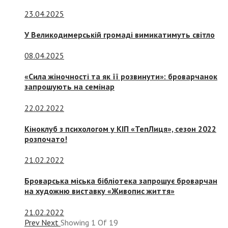
23.04.2025
У Великодимерській громаді вимикатимуть світло
08.04.2025
«Сила жіночності та як її розвинути»: броварчанок
запрошують на семінар
22.02.2022
Кіноклуб з психологом у КІП «ТепЛиця», сезон 2022
розпочато!
21.02.2022
Броварська міська бібліотека запрошує броварчан
на художню виставку «Живопис життя»
21.02.2022
Prev
Next
Showing
1
Of
19