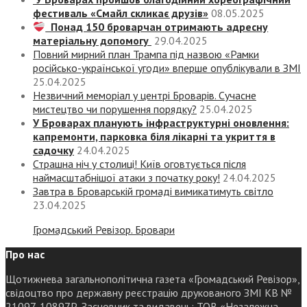
фестиваль «Смайл скликає друзів»
08.05.2025
Понад 150 броварчан отримають адресну
матеріальну допомогу
29.04.2025
Повний мирний план Трампа під назвою «‎Рамки
російсько-української угоди» вперше опублікували в ЗМІ
25.04.2025
Незвичний меморіал у центрі Броварів. Сучасне
мистецтво чи порушення порядку?
25.04.2025
У Броварах планують інфраструктурні оновлення:
капремонти, парковка біля лікарні та укриття в
садочку
24.04.2025
Страшна ніч у столиці! Київ оговтується після
наймасштабнішої атаки з початку року!
24.04.2025
Завтра в Броварській громаді вимикатимуть світло
23.04.2025
Громадський Ревізор. Бровари
Про нас
Щотижнева загальнополітична газета «Громадський Ревізор»,
свідоцтво про державну реєстрацію друкованого ЗМІ КВ №
21097-10897Р. Засновник та видавець: ТОВ «Незалежна