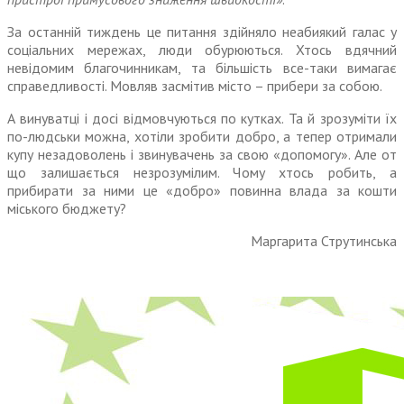
За останній тиждень це питання здійняло неабиякий галас у
соціальних мережах, люди обурю­ються. Хтось вдячний
невідомим благочинникам, та більшість все-таки вимагає
справедливості. Мовляв засмітив місто – прибери за собою.
А винуватці і досі відмовчу­ються по кутках. Та й зрозуміти їх
по-людськи можна, хотіли зробити добро, а тепер отримали
купу незадоволень і звинувачень за свою «допомогу». Але от
що залишається незрозумілим. Чому хтось робить, а
прибирати за ними це «добро» повинна влада за кошти
міського бюджету?
Маргарита Струтинська