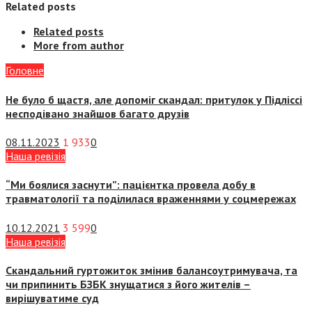
Related posts
Related posts
More from author
Головне
Не було б щастя, але допоміг скандал: притулок у Підліссі
несподівано знайшов багато друзів
08.11.2023
1 933
0
Наша ревізія
“Ми боялися заснути”: пацієнтка провела добу в
травматології та поділилася враженнями у соцмережах
10.12.2021
3 599
0
Наша ревізія
Скандальний гуртожиток змінив балансоутримувача, та
чи припинить БЗБК знущатися з його жителів –
вирішуватиме суд