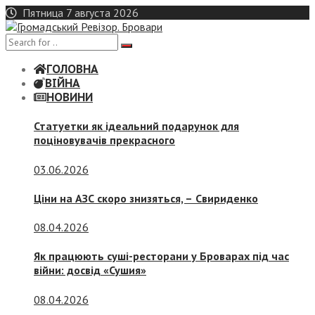
Skip
Пятница 7 августа 2026
to
content
ГОЛОВНА
ВІЙНА
НОВИНИ
Статуетки як ідеальний подарунок для
поціновувачів прекрасного
03.06.2026
Ціни на АЗС скоро знизяться, –
Свириденко
08.04.2026
Як працюють суші-ресторани у Броварах під час
війни: досвід «Сушия»
08.04.2026