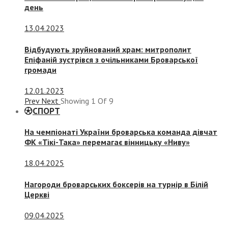
день
13.04.2023
Відбудують зруйнований храм: митрополит
Епіфаній зустрівся з очільниками Броварської
громади
12.01.2023
Prev
Next
Showing
1
Of
9
СПОРТ
На чемпіонаті України броварська команда дівчат
ФК «Тікі-Така» перемагає вінницьку «Ниву»
18.04.2025
Нагороди броварських боксерів на турнір в Білій
Церкві
09.04.2025