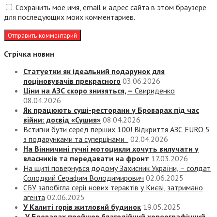
Сохранить моё имя, email и адрес сайта в этом браузере
для последующих моих комментариев.
Стрічка новин
Статуетки як ідеальний подарунок для
поціновувачів прекрасного
03.06.2026
Ціни на АЗС скоро знизяться, –
Свириденко
08.04.2026
Як працюють суші-ресторани у Броварах під час
війни: досвід «Сушия»
08.04.2026
Встигни бути серед перших 100! Відкриття АЗС EURO 5
з подарунками та суперцінами
02.04.2026
На Вінничині гучні мотоцикли хочуть вилучати у
власників та передавати на фронт
17.03.2026
На щиті повернувся додому Захисник України, – солдат
Солодкий Серафим Володимирович
02.06.2025
СБУ запобігла серії нових терактів у Києві, затримано
агента
02.06.2025
У Калиті горів житловий будинок
19.05.2025
У Броварах пройшов благодійний хореографічний