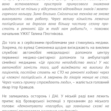
вано встановлених пристроїв примусового зниження
швидкості не тільки у відсутності відповідних знаків і жовто-
гарячого кольору. Зима близько. Снігоочисна тех­ніка не зможе
виконувати свою роботу. Через велику кількість лежачих
поліцейських на дорогах вона більшу частину сезону про­
стоїть в ремонті. Що ж тоді нам робити?»
, – пояснює
начальник УЖКГ Галина Плотнікова.
До того ж з серйозними про­блемами уже стикнулись медики.
Зокрема, по вулиці Симоненка щодня виїжджають на виклики
службові автомобілі невідклад­ної допомоги центру
первинної медико-санітарної допомоги та амбулаторій
сімейної медицини. «
Це просто неподобство якесь! У нас
автомобілі замість того, щоб виїжджати на виклики до
пацієнтів, постійно стоять на СТО на ремонті ходової через
ці «лежачі поліцейські». А звернень до лікарів менше не стає.
Через чиюсь примху страждають люди»
, – жаліється головний
лікар Ігор Кравцов.
Не залишилась осторонь і ДАІ. У міській раді вже лежить
припис від броварської інспекції з проханням до міського
голови:
«демонтувати «пагорби», що зовнішньо схожі на
пристрої примусового зниження швидкості»
.