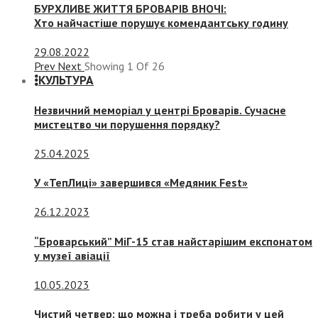
БУРХЛИВЕ ЖИТТЯ БРОВАРІВ ВНОЧІ:
Хто найчастіше порушує комендантську годину
29.08.2022
Prev
Next
Showing
1
Of
26
КУЛЬТУРА
Незвичний меморіал у центрі Броварів. Сучасне
мистецтво чи порушення порядку?
25.04.2025
У «ТепЛиці» завершився «Медяник Fest»
26.12.2023
“Броварський” МіГ-15 став найстарішим експонатом
у музеї авіації
10.05.2023
Чистий четвер: що можна і треба робити у цей