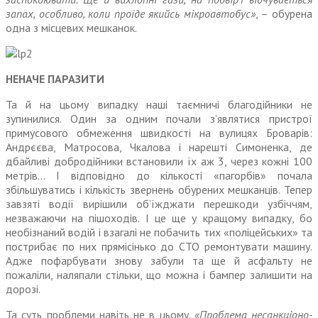
запах, особливо, коли проїде якийсь мікроавто­бус»
, – обурена
одна з місцевих мешканок.
НЕНАЧЕ ПАРАЗИТИ
Та й на цьому випадку наші таєм­ничі благодійники не
зупинилися. Один за одним почали з’являтися пристрої
примусового обмеження швидкості на вулицях Броварів:
Андрєєва, Матросова, Чкалова і нарешті Симоненка, де
дбайливі добродійники встановили їх аж 3, через кожні 100
метрів… І від­повідно до кількості «пагорбів» почала
збільшуватись і кількість звернень обурених мешканців. Тепер
завзяті водії вирішили об’їжджати перешкоди узбіччям,
незважаючи на пішоходів. І це ще у кращому випадку, бо
необізнаний водій і взагалі не побачить тих «поліцейських» та
пострибає по них прямісінько до СТО ремонту­вати машину.
Адже пофарбувати знову забули та ще й асфальту не
пожаліли, наляпали стільки, що можна і бампер залишити на
дорозі.
Та суть проблеми навіть не в цьому.
«Проблема несанкціоно­