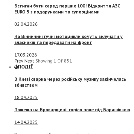
Встигни бути серед перших 100! Відкриття АЗС
EURO 5 з подарунками та суперцінами
02.04.2026
На Вінничині гучні мотоцикли хочуть вилучати у
власників та передавати на фронт
17.03.2026
Prev
Next
Showing
1
Of
851
ПОДІЇ
В Києві сварка через російську музику закінчилась
вбивством
18.04.2025
Пожежа на Броварщині: горіло поле під Баришівкою
14.04.2025