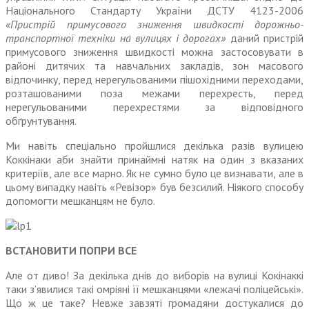
Національного Стандарту України ДСТУ 4123-2006
«Пристрій примусового зниження швидкості дорожньо-
транспорт­ної техніки на вулицях і дорогах»
даний пристрій
примусового зниження швидкості можна застосовувати в
районі дитячих та навчальних закладів, зон масового
відпочинку, перед нерегульованими пішохідними переходами,
розташованими поза межами перехресть, перед
нерегульованими перехрестями за відповідного
обґрунтування.
Ми навіть спеціально пройшлися декілька разів вулицею
Коккінаки аби знайти принаймні натяк на один з вказаних
критеріїв, але все марно. Як не сумно було це визна­вати, але в
цьому випадку навіть «Ревізор» був безсилий. Ніякого способу
допомогти мешканцям не було.
ВСТАНОВИТИ ПОПРИ ВСЕ
Але от диво! За декілька днів до виборів на вулиці Кокінаккі
таки з’явилися такі омріяні її мешкан­цями «лежачі поліцейські».
Що ж це таке? Невже завзяті громадяни достукалися до