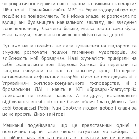
бюрократичної верхівки нашої країни та змінили стандарти?
Ніби то ні… Принаймні сайти МВС та Укравтодору ні про що
подібне не повідомляють. Та й міська влада не розпочала по
вулиці ані будівництва навчаль­ного закладу, ані зведення
зони відпочинку. Скажемо більше, міська влада сама була,
м’яко кажучи, здивована появою «поліціянтів» на дорозі.
Тут вже наша цікавість не дала зупинитися на півдороги та
змусила розпочати пошуки таємничих чудотворців, які
здійснюють мрії броварчан. Наші журналісти приміряли на
себе славнозвісне кепі Шерлока Холмса, бо перепони та
загадки очікували на нас на кожному кроці. По-перше,
встановлення асфальтних пагорбів ніхто не погоджував ні з
Управлінням жит­лово-комунального господарства, ні з
броварським ДАЇ і навіть в КП «Бровари-Благоустрій»
здивовані не менше нашого. А по-друге, встановлення
відбувалося вночі і ніхто не бачив облич благодійни­ків. Такі
собі броварські Робін Гуди. Зробили людям добро і слави за
це не просять. Диво та й годі.
Мешканці подейкували, що це представники однієї з
політичних партій таким чином готуються до виборів. Та
офіційних заяв від кан­дидатів в депутати ми не почули і