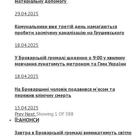
матеріальну допомогу
29.04.2025
Комунальники вже третій день намагаються
пробити засмічену каналізацію на Грушевського
18.04.2025
У Броварській громаді щоденно о 9:00 у хвилину
мовчання лунатимуть метроном та Гімн України
18.04.2025
На Броварщині чоловік подавився м’ясом та
пережив клінічну смерть
15.04.2025
Prev
Next
Showing
1
Of
588
АНОНСИ
Завтра в Броварській громаді вимикатимуть світло