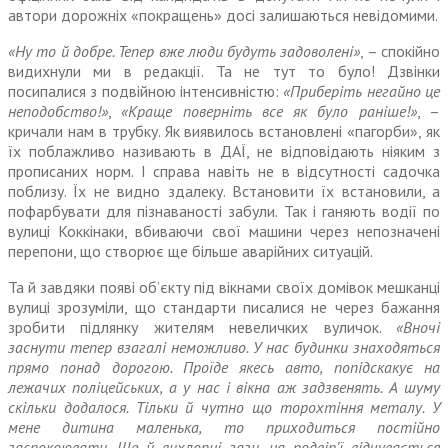
автори дорожніх «покращень» досі залишаються невідомими.
«Ну то й добре. Тепер вже люди будуть задоволені»
, – спокійно
видихнули ми в редакції. Та не тут то було! Дзвінки
посипалися з подвійною інтенсивністю:
«Приберіть негайно це
непо­добство!»
,
«Краще поверніть все як було раніше!»
, –
кричали нам в трубку. Як виявилось встановлені «пагорби», як
їх поблажливо називають в ДАЇ, не відповіда­ють ніяким з
прописаних норм. І справа навіть не в відсутності садочка
поблизу. Їх не видно зда­леку. Встановити їх встановили, а
пофарбувати для пізнаваності забули. Так і ганяють водії по
вулиці Коккінаки, вбиваючи свої машини через непозначені
перепони, що створює ще більше аварійних ситуацій.
Та й завдяки появі об’єкту під вікнами своїх домівок мешканці
вулиці зрозуміли, що стандарти писалися не через бажання
зробити підлянку жителям неве­личких вуличок.
«Вночі
заснути тепер взагалі неможливо. У нас будинки знаходяться
прямо понад дорогою. Проїде якесь авто, попід­скакує на
лежачих поліцейських, а у нас і вікна аж задзвенять. А шуму
скільки додалося. Тільки й чутно що торохтіння металу. У
мене дитина маленька, то при­ходиться постійно
заспокоювати. Ще й вихлопні гази, на подвір’ї відчувається