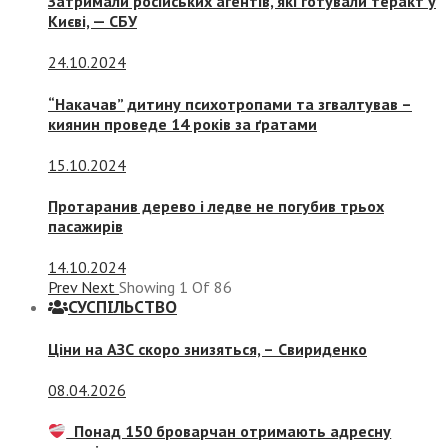
Затримали російських агентів, які готували теракт у
Києві, — СБУ
24.10.2024
“Накачав” дитину психотропами та згвалтував –
киянин проведе 14 років за ґратами
15.10.2024
Протаранив дерево і ледве не погубив трьох
пасажирів
14.10.2024
Prev
Next
Showing
1
Of
86
СУСПIЛЬСТВО
Ціни на АЗС скоро знизяться, –
Свириденко
08.04.2026
Понад 150 броварчан отримають адресну