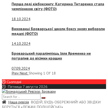
Перша леді кікбоксингу: Катерина Титаренко стала
чемпіонкою світу (ФОТО)
18.10.2024
Вихованці Броварської школи боксу знову вибороли
медалі (ФОТО)
14.10.2024
Броварський паралімпієць Ілля Яременко не
потрапив до вісімки кращих
07.09.2024
Prev
Next
Showing
1
Of
18
Сьогодні
Пятница 7 августа 2026
Наша ревізія
ВОДІЙ, БУДЬ ОБЕРЕЖНИЙ! АБО ЗВІДКИ
БЕРУТЬСЯ «ЛЕЖАЧІ ПОЛІЦЕЙСЬКІ»