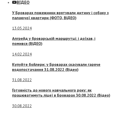
ВІДЕО
У Броварах пожежники врятували дитину і собаку з
палаючої квартири (ФОТО, ВІДЕО)
13.05.2024
Апгрейд у броварській маршрутці: і доїхав, і
помився (ВІДЕО)
14.02.2024
Купуйте бойлери: у Броварах скасували гаряче
водопостачання 31.08.2022 (Відео)
31.08.2022
Готовність до нового навчального року: як
працюватимуть ліцеї в Броварах 30.08.2022 (Відео)
30.08.2022