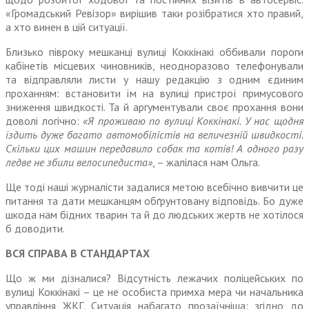
«Громадський Ревізор» вирішив таки розібратися хто правий,
а хто винен в цій ситуації.
Близько півроку мешканці вулиці Коккінакі оббивали пороги
кабінетів місцевих чиновників, неодноразово телефонували
та відправляли листи у нашу редак­цію з одним єдиним
проханням: встановити їм на вулиці пристрої примусового
зниження швидкості. Та й аргументували своє прохання вони
доволі логічно:
«Я проживаю по вулиці Коккінакі. У нас щодня
їздить дуже багато автомобілістів на величезній швидкості.
Скільки цих машин передавило собак та котів! А одного разу
ледве не збили велосипедиста»
, – жалілася нам Ольга.
Ще тоді наші журналісти зада­лися метою всебічно вивчити це
питання та дати мешканцям обґрунтовану відповідь. Бо дуже
шкода нам бідних тварин та й до людських жертв не хотілося
б доводити.
ВСЯ СПРАВА В СТАНДАРТАХ
Що ж ми дізналися? Відсутність лежачих поліцейських по
вулиці Коккінакі – це не особиста примха мера чи начальника
управління ЖКГ. Ситуація набагато прозаїчніша: згідно до