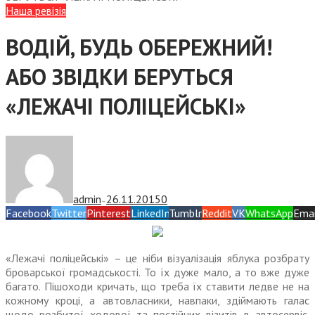
Наша ревізія
ВОДІЙ, БУДЬ ОБЕРЕЖНИЙ!
АБО ЗВІДКИ БЕРУТЬСЯ
«ЛЕЖАЧІ ПОЛІЦЕЙСЬКІ»
admin
26.11.2015
0
—
Facebook
Twitter
Pinterest
LinkedIn
Tumblr
Reddit
VK
WhatsApp
Emai
«Лежачі поліцейські» – це ніби візуалізація яблука розбрату
броварської громадськості. То їх дуже мало, а то вже дуже
багато. Пішоходи кричать, що треба їх ставити ледве не на
кожному кроці, а автовласники, навпаки, здіймають галас
щодо розбитої ходової та постійних візитів в автосервіс.