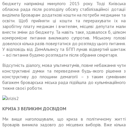
бюджету наприкінці минулого 2015 року. Тоді Київська
обласна рада після розподілу обсягу стабілізаційної дотації
виділила Броварам додат­кові кошти на потреби медицини та
освіти. Щоб прийняти ці кошти та перерахувати їх на
заробітну плату медикам і вчителям, місцеві депутати мали
внести зміни до бюджету. Та навіть таке, здавалося б, цілком
компромісне питання викликало супротив. Міському голові
довелося кілька разів повертатися до розгляду цього питання.
У відповідь від ДемА­льянсу та БПП лунав відвертий шантаж
– всі питання будемо роз­глядати після обрання секретаря.
Відсутність діалогу, мова ультиматумів, повне небажання чути
конструктивні думки та переведення будь-якого рішення з
конструктиву до площини дема­гогії – з таким сумнівним
багажем броварська міська рада підійшла до кульмінаційного
тижня своєї роботи.
КРИЗА З ВЕЛИКИМ ДОСВІДОМ
Ми вище наголошували, що криза в політичному житті
Броварів виникла задовго до місцевих виборів. Вже кілька