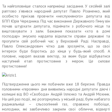
Та найголовніше сталося напри­кінці засідання. У сесійній залі
рап­тово з’явився народний депутат Павло Різаненко, який
особисто приїхав провчити «неслухняного» депутата від
БПП Юрія Чередника. Під час виконання Державного Гімну він
почав штурхати депу­тата, піднімати з робочого місця та
виштовхувати з зали. Бажання показати «хто в домі
господар» змусило нардепа відкласти справи державні та
прогуляти свій робочий час у Верховній Раді. Насправді,
Павло Олександрович чітко дав зрозуміти, що за свої
інтереси буде боротись до кінця у будь-який спосіб. А
головне, нардеп вказав вектор, за яким буде відбуватися
наступний етап протистояння з мером. Це силове
протистояння!
Підтвердження цього ми поба­чили вже 18 березня. Правда
голо­вними «героями» дня виявились народні депутати діючі і
колишні від ВО «Свобода» Андрій Іллєнко та Андрій Мохник.
На цей раз події, які розгорнулись у міській раді, були набагато
радикальніші – сльозогінний газ, справжнє побо­їще,
молодики, які завбачливо закрили свої обличчя, відверті