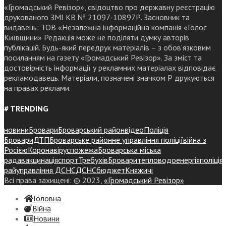
«Громадський Ревізор», свідоцтво про державну реєстрацію
друкованого ЗМІ КВ № 21097-10897Р. Засновник та
видавець: ТОВ «Незалежна інформаційна компанія «Голос
Київщини» Редакція може не поділяти думку авторів
публікацій. Будь-який передрук матеріалів – з обов’язковим
посиланням на газету «Громадський Ревізор». За зміст та
достовірність інформації у рекламних матеріалах відповідає
рекламодавець. Матеріали, позначені значком Р друкуються
на правах реклами.
# TRENDING
новини
Бровари
Броварський район
відео
Поліція
Бровари
ДТП
Броварське районне управління поліції
війна з
Росією
Коронавірус
пожежа
Броварська міська
рада
вакцинація
спорт
Требухів
Броваритепловодоенергія
поліція
райуправління ДСНС
ДСНС
бюджет
Княжичі
Всі права захищені: © 2023,
«Громадський Ревізор»
Головна
Війна
Новини