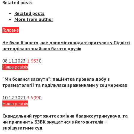
Related posts
Related posts
More from author
Головне
Не було б щастя, але допоміг скандал: притулок у Підліссі
несподівано знайшов багато друзів
08.11.2023
1 933
0
Наша ревізія
“Ми боялися заснути”: пацієнтка провела добу в
травматології та поділилася враженнями у соцмережах
10.12.2021
3 599
0
Наша ревізія
Скандальний гуртожиток змінив балансоутримувача, та
чи припинить БЗБК знущатися з його жителів –
вирішуватиме суд