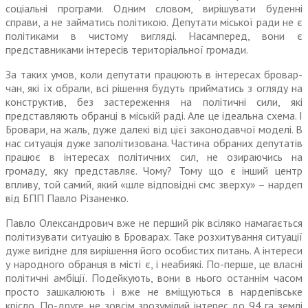
соціальні програми. Одним словом, вирішувати буденні
справи, а не займатись політикою. Депутати міської ради не є
політиками в чистому вигляді. Насамперед, вони є
представниками інтересів територіальної громади.
За таких умов, коли депутати працюють в інтересах бровар­
чан, які їх обрали, всі рішення будуть прийматись з огляду на
конструктив, без застереження на політичні сили, які
представ­ляють обранці в міській раді. Але це ідеальна схема. І
Бровари, на жаль, дуже далекі від цієї законо­давчої моделі. В
нас ситуація дуже заполітизована. Частина обраних депутатів
працює в інтересах політичних сил, не озираючись на
громаду, яку представляє. Чому? Тому що є інший центр
впливу, той самий, який «шле відповідні смс зверху» – нардеп
від БПП Павло Різаненко.
Павло Олександрович вже не перший рік всіляко намагається
політизувати ситуацію в Броварах. Таке розхитування ситуації
дуже вигідне для вирішення його осо­бистих питань. А інтереси
у народ­ного обранця в місті є, і неабиякі. По-перше, це власні
політичні амбіції. Подейкують, вони в нього останнім часом
просто зашкалюють і вже не вміщуються в нардепівське
крісло. По-друге, не зовсім зрозумілий інтерес до 94 га землі