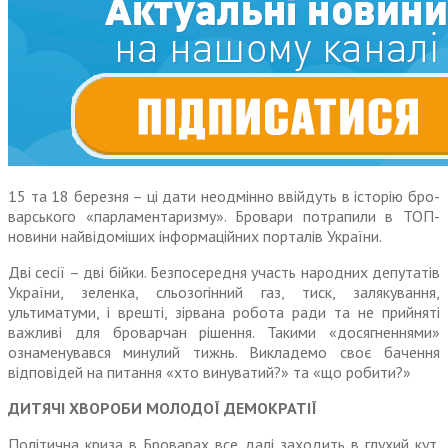
15 та 18 березня – ці дати нео­дмінно ввійдуть в історію бро­
варського «парламентаризму». Бровари потрапили в ТОП-
новини найвідоміших інформаційних порталів України.
Дві сесії – дві бійки. Безпосе­редня участь народних депутатів
України, зеленка, сльозогінний газ, тиск, залякування,
ультиматуми, і врешті, зірвана робота ради та не прийняті
важливі для броварчан рішення. Такими «досягненнями»
ознаменувався минулий тижнь. Викладемо своє бачення
відпо­відей на питання «хто винуватий?» та «що робити?»
ДИТЯЧІ ХВОРОБИ МОЛОДОЇ ДЕМОКРАТІЇ
Політична криза в Броварах все далі заходить в глухий кут.