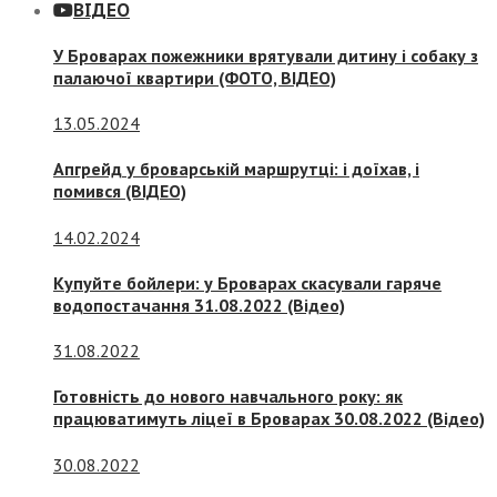
ВІДЕО
У Броварах пожежники врятували дитину і собаку з
палаючої квартири (ФОТО, ВІДЕО)
13.05.2024
Апгрейд у броварській маршрутці: і доїхав, і
помився (ВІДЕО)
14.02.2024
Купуйте бойлери: у Броварах скасували гаряче
водопостачання 31.08.2022 (Відео)
31.08.2022
Готовність до нового навчального року: як
працюватимуть ліцеї в Броварах 30.08.2022 (Відео)
30.08.2022