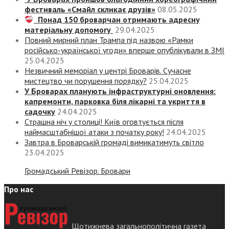
фестиваль «Смайл скликає друзів»
08.05.2025
Понад 150 броварчан отримають адресну
матеріальну допомогу
29.04.2025
Повний мирний план Трампа під назвою «‎Рамки
російсько-української угоди» вперше опублікували в ЗМІ
25.04.2025
Незвичний меморіал у центрі Броварів. Сучасне
мистецтво чи порушення порядку?
25.04.2025
У Броварах планують інфраструктурні оновлення:
капремонти, парковка біля лікарні та укриття в
садочку
24.04.2025
Страшна ніч у столиці! Київ оговтується після
наймасштабнішої атаки з початку року!
24.04.2025
Завтра в Броварській громаді вимикатимуть світло
23.04.2025
Громадський Ревізор. Бровари
Про нас
Щотижнева загальнополітична газета