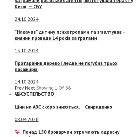
Затримали російських агентів, які готували теракт у
Києві, — СБУ
24.10.2024
“Накачав” дитину психотропами та згвалтував –
киянин проведе 14 років за ґратами
15.10.2024
Протаранив дерево і ледве не погубив трьох
пасажирів
14.10.2024
Prev
Next
Showing
1
Of
86
СУСПIЛЬСТВО
Ціни на АЗС скоро знизяться, –
Свириденко
08.04.2026
Понад 150 броварчан отримають адресну