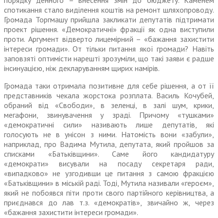
порядку денного – внесення змін до бюджету. Каменем
спотикання стало виділення коштів на ремонт шляхопроводу.
Громада Торгмашу прийшла закликати депутатів підтримати
проект рішення. «Демократичні» фракції як одна виступили
проти. Аргумент від­верто лицемірний – «бажання захистити
інтереси громади». От тільки питання якої громади? Навіть
заповзяті оптимісти нарешті зрозуміли, що такі заяви є радше
інсинуацією, ніж декла­руванням щирих намірів.
Громада таки отримала пози­тивне для себе рішення, а от її
представників чекала жорстока розплата. Василь Кочубей,
обра­ний від «Свободи», в зеленці, в залі шум, крики,
мегафони, звинува­чення у зраді. Причому «тушками»
«демократичні сили» називають лише депутатів, які
голосують не в унісон з ними. Натомість вони «забули»,
наприклад, про Вадима Мутила, депутата, який пройшов за
списками «Батьківщини». Саме його кандидатуру
«демократи» висували на посаду секретаря ради,
«випадково» не узгодивши це питання з самою фракцією
«Батьківщини» в міській раді. Тоді, Мутила називали «героєм»,
який не побоявся піти проти свого пар­тійного керівництва, а
приєднався до лав т.з. «демократів», звичайно ж, через
«бажання захистити інтереси громади».