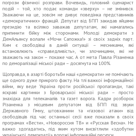
погрози фізичної розправи. Вочевидь, головний сценарист
подій – той, хто подає команди «зверху» – не змінився.
Зважаючи на це, зовсім не дивує поведінка представників
«демократичних» фракцій. Депутат від БПП закидав яйцями
президію та всіляко зава­жав депутатам, які намагались
припинити бійку між сторонами. Молоді демократи з
ДемАльянсу волали «Мочи Сапожка!» зі своїх задніх парт.
Ким є свободівці в даній ситуації – месниками, які
встановлюють «справедливість», чи злочинцями, які не
зважають на закон – покаже час. А от мета Павла Різаненка
по деморалізації міської ради – досягнута на 100%.
Щоправда, в азарті боротьби наші «демократи» не помічають
ще одного дуже прикрого факту. На тлі важкої інформаційної
війни, яку веде Україна проти російської пропаганди, такі
яскраві картинки з Броварської міської ради – про­сто
знахідка для телеканалів та газет ворога. Кадри розборок
Різаненка з місцевим депутатом від БПП під звуки
Державного Гімну, штовханини та «газової атаки» від
свободівців під час останньої сесії вже показали в своїх
програмах «Вести», «Ново­россия ТВ» и «Русская Весна». Не
важко здогадатись, під яким кутом висвітлили «здобутки
української демократії» ворожі інформаційні ресурси.