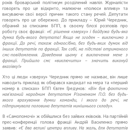
років броварський політикум розділе­ний навпіл. Журналісти
говорять про це відкрито, малюючи «полюси впливу» та
висуваючи свої версії причин такого стану речей. Депутати
говорять про це обережно. До прикладу – Юрий Чередник,
обраний за списками БПП, в своєму блозі розповів про
роботу своє фракції:
«Є рішення «зверху» і байдужа будь-яка
думка будь-якого депутата! Якщо не згоден – виключимо з
фракції. До речі, також одноосібно, без будь-яких думок від
інших депутатів по фракції. Так собі, на підставі отриманого
смс-повідомлення. Доведення цьому є виключення мене з
фракції. Прийшло смс «виключити» – значить виконуй
вказівку!»
Хто ці люди «зверху» Чередник прямо не називає, він лише
наводить приклад як обирався кандидат на мера та «перший
номер в списках» БПП Євген Гредунов:
«Він був фактично
нав’язаний народним депутатом Різаненком П.О. без будь-
якого врахування думки команди, і якого до речі, не
підтримувала половина депутатів нинішнього складу»
.
В «Самопомочі» ж обійшлися без зайвих еківоків. На партійній
прес-конференції голова фракції Андрій Василенко прямо
заявив:
«Є два великі центри впливу. На жаль, для депутатів