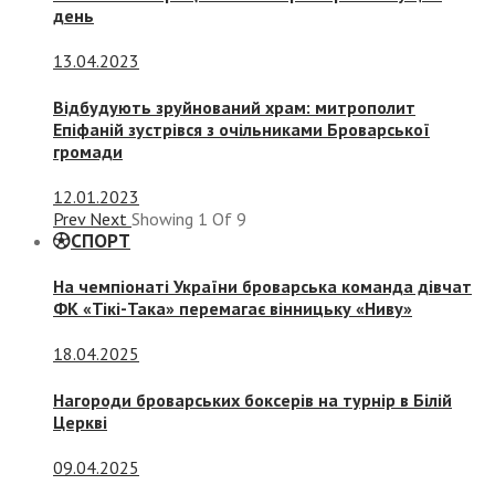
день
13.04.2023
Відбудують зруйнований храм: митрополит
Епіфаній зустрівся з очільниками Броварської
громади
12.01.2023
Prev
Next
Showing
1
Of
9
СПОРТ
На чемпіонаті України броварська команда дівчат
ФК «Тікі-Така» перемагає вінницьку «Ниву»
18.04.2025
Нагороди броварських боксерів на турнір в Білій
Церкві
09.04.2025