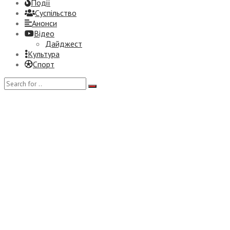
Події
Суспiльство
Анонси
Відео
Дайджест
Культура
Спорт