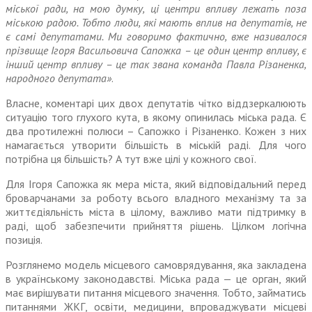
міської ради, на мою думку, ці центри впливу лежать поза
міською радою. Тобто люди, які мають вплив на депу­татів, не
є самі депутатами. Ми говоримо фактично, вже назива­лося
прізвище Ігоря Васильовича Сапожка – це один центр впливу, є
інший центр впливу – це так звана команда Павла Різаненка,
народного депутата»
.
Власне, коментарі цих двох депутатів чітко віддзеркалюють
ситуацію того глухого кута, в якому опинилась міська рада. Є
два протилежні полюси – Сапожко і Різаненко. Кожен з них
намагається утворити більшість в міській раді. Для чого
потрібна ця більшість? А тут вже цілі у кожного свої.
Для Ігоря Сапожка як мера міста, який відповідальний перед
броварчанами за роботу всього владного механізму та за
життєдіяльність міста в цілому, важливо мати підтримку в
раді, щоб забезпечити прийняття рішень. Цілком логічна
позиція.
Розглянемо модель місцевого самоврядування, яка закладена
в українському законодавстві. Міська рада — це орган, який
має вирішувати питання місце­вого значення. Тобто, займатись
питаннями ЖКГ, освіти, медицини, впроваджувати місцеві