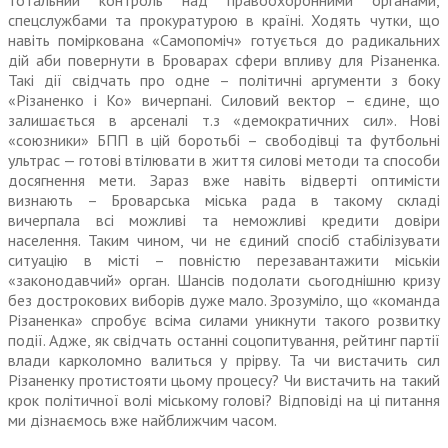
тотальний контроль над правоохоронними органами,
спецслужбами та прокуратурою в країні. Ходять чутки, що
навіть поміркована «Самопоміч» готується до радикальних
дій аби повернути в Броварах сфери впливу для Різаненка.
Такі дії свідчать про одне – політичні аргументи з боку
«Різаненко і Ко» вичерпані. Силовий вектор – єдине, що
залишається в арсеналі т.з «демо­кратичних сил». Нові
«союзники» БПП в цій боротьбі – свободівці та футбольні
ультрас — готові вті­лювати в життя силові методи та способи
досягнення мети. Зараз вже навіть відверті оптимісти
визнають – Броварська міська рада в такому складі
вичерпала всі можливі та неможливі кредити довіри
населення. Таким чином, чи не єдиний спосіб стабілізувати
ситуацію в місті – повністю переза­вантажити міськіи
«законодавчий» орган. Шансів подолати сьогод­нішню кризу
без дострокових виборів дуже мало. Зрозуміло, що «команда
Різаненка» спробує всіма силами уникнути такого розвитку
події. Адже, як свідчать останні соцопитування, рейтинг партії
влади карколомно валиться у прірву. Та чи вистачить сил
Різаненку протистояти цьому процесу? Чи вистачить на такий
крок політичної волі міському голові? Відповіді на ці питання
ми дізнаємось вже найближчим часом.