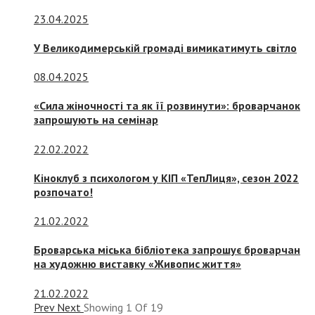
23.04.2025
У Великодимерській громаді вимикатимуть світло
08.04.2025
«Сила жіночності та як її розвинути»: броварчанок
запрошують на семінар
22.02.2022
Кіноклуб з психологом у КІП «ТепЛиця», сезон 2022
розпочато!
21.02.2022
Броварська міська бібліотека запрошує броварчан
на художню виставку «Живопис життя»
21.02.2022
Prev
Next
Showing
1
Of
19