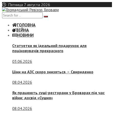
Skip
Пятница 7 августа 2026
to
content
ГОЛОВНА
ВІЙНА
НОВИНИ
Статуетки як ідеальний подарунок для
поціновувачів прекрасного
03.06.2026
Ціни на АЗС скоро знизяться, –
Свириденко
08.04.2026
Як працюють суші-ресторани у Броварах під час
війни: досвід «Сушия»
08.04.2026