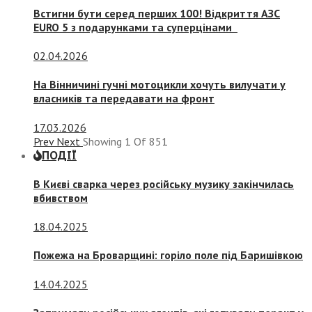
Встигни бути серед перших 100! Відкриття АЗС
EURO 5 з подарунками та суперцінами
02.04.2026
На Вінничині гучні мотоцикли хочуть вилучати у
власників та передавати на фронт
17.03.2026
Prev
Next
Showing
1
Of
851
ПОДІЇ
В Києві сварка через російську музику закінчилась
вбивством
18.04.2025
Пожежа на Броварщині: горіло поле під Баришівкою
14.04.2025