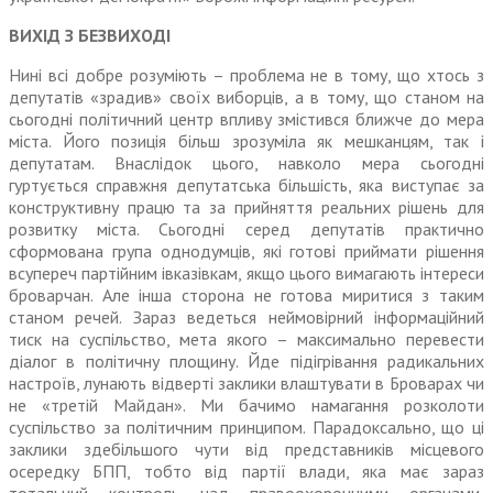
ВИХІД З БЕЗВИХОДІ
Нині всі добре розуміють – проблема не в тому, що хтось з
депутатів «зрадив» своїх виборців, а в тому, що станом на
сьогодні політичний центр впливу змістився ближче до мера
міста. Його позиція більш зрозуміла як мешканцям, так і
депутатам. Внаслідок цього, навколо мера сьогодні
гуртується справжня депутатська більшість, яка виступає за
конструктивну працю та за прийняття реальних рішень для
розвитку міста. Сьо­годні серед депутатів практично
сформована група однодумців, які готові приймати рішення
всупереч партійним івказівкам, якщо цього вимагають інтереси
броварчан. Але інша сторона не готова миритися з таким
станом речей. Зараз ведеться неймо­вірний інформаційний
тиск на суспільство, мета якого – макси­мально перевести
діалог в полі­тичну площину. Йде підігрівання радикальних
настроїв, лунають відверті заклики влаштувати в Броварах чи
не «третій Майдан». Ми бачимо намагання розко­лоти
суспільство за політичним принципом. Парадоксально, що ці
заклики здебільшого чути від представників місцевого
осередку БПП, тобто від партії влади, яка має зараз