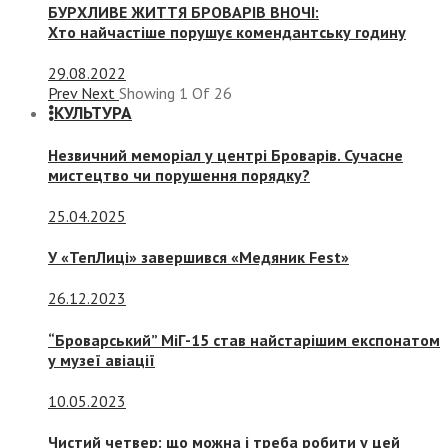
БУРХЛИВЕ ЖИТТЯ БРОВАРІВ ВНОЧІ:
Хто найчастіше порушує комендантську годину
29.08.2022
Prev
Next
Showing
1
Of
26
КУЛЬТУРА
Незвичний меморіал у центрі Броварів. Сучасне
мистецтво чи порушення порядку?
25.04.2025
У «ТепЛиці» завершився «Медяник Fest»
26.12.2023
“Броварський” МіГ-15 став найстарішим експонатом
у музеї авіації
10.05.2023
Чистий четвер: що можна і треба робити у цей