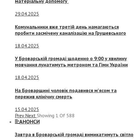
матеріальну допомогу
29.04.2025
Комунальники вже третій день намагаються
пробити засмічену каналізацію на Грушевського
18.04.2025
У Броварській громаді щоденно о 9:00 у хвилину
мовчання лунатимуть метроном та Гімн України
18.04.2025
На Броварщині чоловік подавився м’ясом та
пережив клінічну смерть
15.04.2025
Prev
Next
Showing
1
Of
588
АНОНСИ
Завтра в Броварській громаді вимикатимуть світло