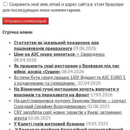
Сохранить моё имя, email и адрес сайта в этом браузере
для последующих моих комментариев.
Стрічка новин
Статуетки як ідеальний подарунок для
поціновувачів прекрасного
03.06.2026
Ціни на АЗС скоро знизяться, –
Свириденко
08.04.2026
Як працюють суші-ресторани у Броварах під час
війни: досвід «Сушия»
08.04.2026
Встигни бути серед перших 100! Відкриття АЗС EURO 5
з подарунками та суперцінами
02.04.2026
На Вінничині гучні мотоцикли хочуть вилучати у
власників та передавати на фронт
17.03.2026
На щиті повернувся додому Захисник України, – солдат
Солодкий Серафим Володимирович
02.06.2025
СБУ запобігла серії нових терактів у Києві, затримано
агента
02.06.2025
У Калиті горів житловий будинок
19.05.2025
У Броварах пройшов благодійний хореографічний