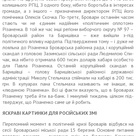
колишнього РПЦ. З одного боку, нібито боротьба в інтересах
громади, а з іншого – призначення директором РПЦ його
помічника Олексія Скочка. По-третє, Бровари останнім часом
стають чи не єдиним надійним «політичним оплотом»
Різаненка. В той же час інші регіони виборчого округу № 97 –
Броварській район та Баришівка — вже вийшли з-під
політичного впливу нардепа. Підтвердження тому – і дуже не
лояльна до Різаненка Броварська районна рада, і корупційний
скандал з головою Зазимської сільської ради Людмилою Спи­
чак, яка нібито отримала 600 тисяч доларів хабаря особисто
для Павла Різаненка. Останній корупційний скандал в
Баришівці – голову Баришівської районної державної
адміністрації Миколу Стельмаха спіймали на хабарі в 200 тис.
грн. В кулуарах пана Стельмаха називають не інакше, як
«людиною Різаненка». Всі ці факти вказують, що в Броварах
Різаненку треба йти ва-банк. І минулий тиждень цілком під­
тверджує, що Різаненко саме це й робить.
ЯСКРАВІ КАРТИНКИ ДЛЯ РОСІЙСЬКИХ ЗМІ
Переломний момент в політич­ній кризі Броварів відбувся на
сесії Броварської міської ради 15 березня. Основне питання