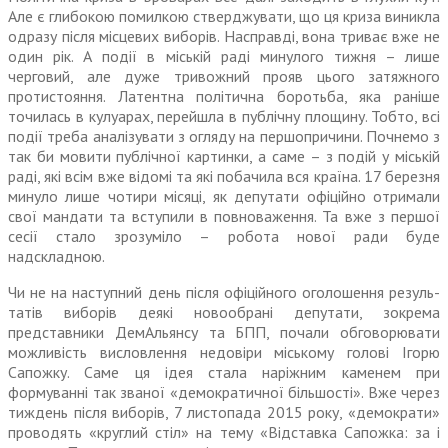
Але є глибокою помилкою стверджу­вати, що ця криза виникла
одразу після місцевих виборів. Насправді, вона триває вже не
один рік. А події в міській раді минулого тижня – лише
черговий, але дуже тривожний прояв цього затяж­ного
протистояння. Латентна політична боротьба, яка раніше
точилась в кулуарах, перейшла в публічну площину. Тобто, всі
події треба аналізувати з огляду на першопричини. Почнемо з
так би мовити публічної картинки, а саме – з подій у міській
раді, які всім вже відомі та які побачила вся країна. 17 березня
минуло лише чотири місяці, як депутати офіційно отримали
свої мандати та вступили в повноваження. Та вже з першої
сесії стало зрозу­міло – робота нової ради буде
надскладною.
Чи не на наступний день після офіційного оголошення резуль­
татів виборів деякі новообрані депутати, зокрема
представники ДемАльянсу та БПП, почали обговорювати
можливість висловлення недовіри міському голові Ігорю
Сапожку. Саме ця ідея стала наріжним каменем при
формуванні так званої «демократичної більшості». Вже через
тиждень після виборів, 7 листопада 2015 року, «демо­крати»
проводять «круглий стіл» на тему «Відставка Сапожка: за і