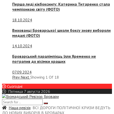
Перша леді кікбоксингу: Катерина Титаренко стала
чемпіонкою світу (ФОТО)
18.10.2024
Вихованці Броварської школи боксу знову вибороли
медалі (ФОТО)
14.10.2024
Броварський паралімпієць Ілля Яременко не
потрапив до вісімки кращих
07.09.2024
Prev
Next
Showing
1
Of
18
Сьогодні
Пятница 7 августа 2026
Наша ревізія
ВСІ ДОРОГИ ПОЛІТИЧНОЇ КРИЗИ ВЕДУТЬ
ДО НОВИХ ВИБОРІВ В БРОВАРАХ