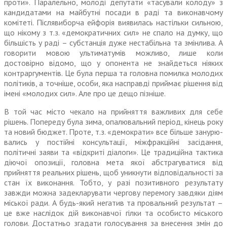
проти». Паралельно, молоді депутати «тасували колоду» з
кандидатами на майбутні посади в раді та виконавчому
комітеті. Післявиборча ейфорія виявилась настільки сильною,
що нікому з т.з. «демократичних сил» не спало на думку, що
більшість у раді – субстанція дуже нестабільна та змінлива. А
говорити мовою ультиматумів можливо, лише коли
достовірно відомо, що у опонента не знайдеться ніяких
контраргументів. Це була перша та головна помилка молодих
політиків, а точніше, особи, яка насправді приймає рішення від
імені «молодих сил». Але про це дещо пізніше.
В той час місто чекало на прийняття важливих для себе
рішень. Попереду була зима, опалювальний період, кінець року
та новий бюджет. Проте, т.з. «демократи» все більше занурю­
вались у постійні консультації, міжфракційні засідання,
політичні заяви та «відкриті діалоги». Це тра­диційна тактика
діючої опозиції, головна мета якої абстрагуватися від
прийняття реальних рішень, щоб уникнути відповідальності за
стан їх виконання. Тобто, у разі позитивного результату
завжди можна задекларувати чергову перемогу завдяки діям
міської ради. А будь-який негатив та провальний результат –
це вже наслідок дій виконавчої гілки та особисто міського
голови. Достатньо згадати голосування за внесення змін до