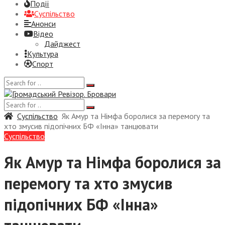
Події
Суспiльство
Анонси
Відео
Дайджест
Культура
Спорт
Суспiльство
Як Амур та Німфа боролися за перемогу та
хто змусив підопічних БФ «Інна» танцювати
Суспiльство
Як Амур та Німфа боролися за
перемогу та хто змусив
підопічних БФ «Інна»