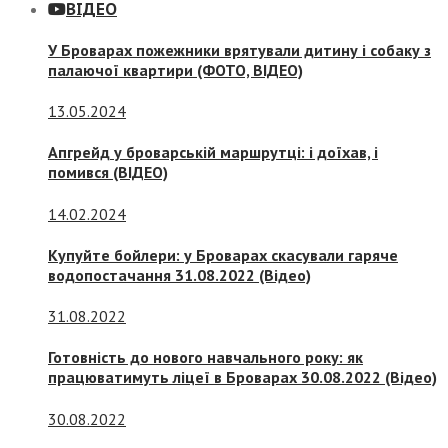
ВІДЕО
У Броварах пожежники врятували дитину і собаку з
палаючої квартири (ФОТО, ВІДЕО)
13.05.2024
Апгрейд у броварській маршрутці: і доїхав, і
помився (ВІДЕО)
14.02.2024
Купуйте бойлери: у Броварах скасували гаряче
водопостачання 31.08.2022 (Відео)
31.08.2022
Готовність до нового навчального року: як
працюватимуть ліцеї в Броварах 30.08.2022 (Відео)
30.08.2022