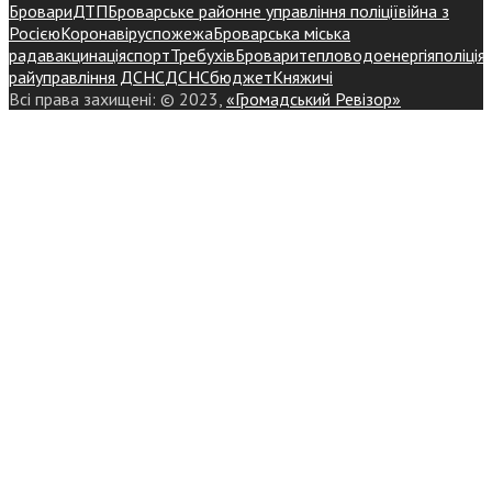
Бровари
ДТП
Броварське районне управління поліції
війна з
Росією
Коронавірус
пожежа
Броварська міська
рада
вакцинація
спорт
Требухів
Броваритепловодоенергія
поліція
райуправління ДСНС
ДСНС
бюджет
Княжичі
Всі права захищені: © 2023,
«Громадський Ревізор»