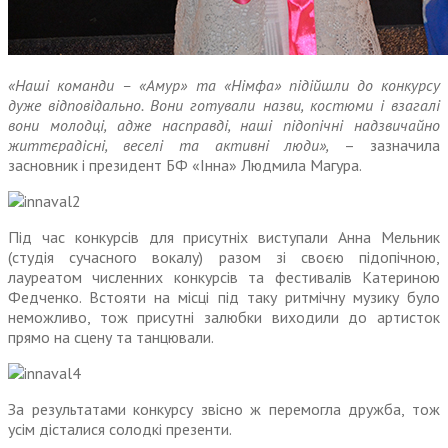
«Наші команди – «Амур» та «Німфа» підійшли до конкурсу
дуже відповідально. Вони готували назви, костюми і взагалі
вони молодці, адже насправді, наші підопічні надзвичайно
життєрадісні, веселі та активні люди»,
– зазначила
засновник і президент БФ «Інна» Людмила Магура.
Під час конкурсів для присутніх виступали Анна Мельник
(студія сучасного вокалу) разом зі своєю підопічною,
лауреатом численних конкурсів та фестивалів Катериною
Федченко. Встояти на місці під таку ритмічну музику було
неможливо, тож присутні залюбки виходили до артисток
прямо на сцену та танцювали.
За результатами конкурсу звісно ж перемогла дружба, тож
усім дісталися солодкі презенти.