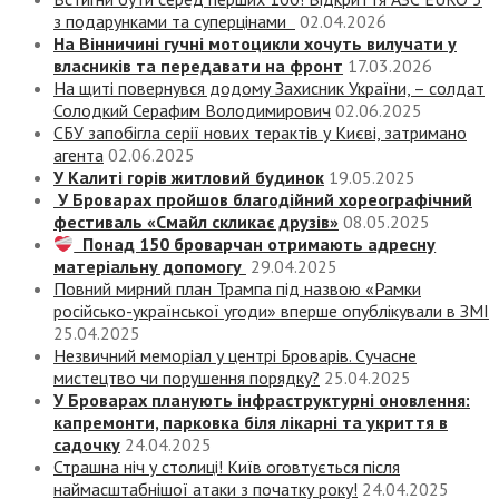
з подарунками та суперцінами
02.04.2026
На Вінничині гучні мотоцикли хочуть вилучати у
власників та передавати на фронт
17.03.2026
На щиті повернувся додому Захисник України, – солдат
Солодкий Серафим Володимирович
02.06.2025
СБУ запобігла серії нових терактів у Києві, затримано
агента
02.06.2025
У Калиті горів житловий будинок
19.05.2025
У Броварах пройшов благодійний хореографічний
фестиваль «Смайл скликає друзів»
08.05.2025
Понад 150 броварчан отримають адресну
матеріальну допомогу
29.04.2025
Повний мирний план Трампа під назвою «‎Рамки
російсько-української угоди» вперше опублікували в ЗМІ
25.04.2025
Незвичний меморіал у центрі Броварів. Сучасне
мистецтво чи порушення порядку?
25.04.2025
У Броварах планують інфраструктурні оновлення:
капремонти, парковка біля лікарні та укриття в
садочку
24.04.2025
Страшна ніч у столиці! Київ оговтується після
наймасштабнішої атаки з початку року!
24.04.2025