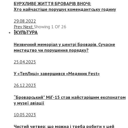
БУРХЛИВЕ ЖИТТЯ БРОВАРІВ ВНОЧІ:
Хто найчастіше порушує комендантську годину
29.08.2022
Prev
Next
Showing
1
Of
26
КУЛЬТУРА
Незвичний меморіал у центрі Броварів. Сучасне
мистецтво чи порушення порядку?
25.04.2025
У «ТепЛиці» завершився «Медяник Fest»
26.12.2023
“Броварський” МіГ-15 став найстарішим експонатом
у музеї авіації
10.05.2023
Чистий четвер: що можна і треба робити у цей