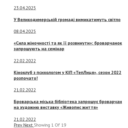
23.04.2025
У Великодимерській громаді вимикатимуть світло
08.04.2025
«Сила жіночності та як її розвинути»: броварчанок
запрошують на семінар
22.02.2022
Кіноклуб з психологом у КІП «ТепЛиця», сезон 2022
розпочато!
21.02.2022
Броварська міська бібліотека запрошує броварчан
на художню виставку «Живопис життя»
21.02.2022
Prev
Next
Showing
1
Of
19