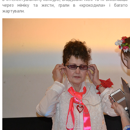
через міміку та жести, грали в «крокодила» і багато
жартували.