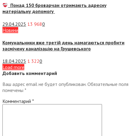
Понад 150 броварчан отримають адресну
матеріальну допомогу
29.04.2025
13 968
0
Новини
Комунальники вже третій день намагаються пробити
засмічену каналізацію на Грушевського
18.04.2025
1 322
0
Load more
Добавить комментарий
Ваш адрес email не будет опубликован.
Обязательные поля
помечены
*
Комментарий
*