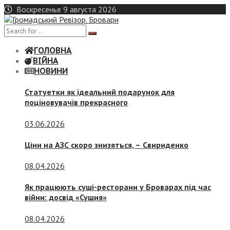
Skip
Воскресенье 9 августа 2026
to
content
ГОЛОВНА
ВІЙНА
НОВИНИ
Статуетки як ідеальний подарунок для
поціновувачів прекрасного
03.06.2026
Ціни на АЗС скоро знизяться, –
Свириденко
08.04.2026
Як працюють суші-ресторани у Броварах під час
війни: досвід «Сушия»
08.04.2026