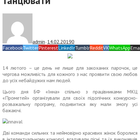
танцювати
admin
14.02.2019
0
—
Facebook
Twitter
Pinterest
LinkedIn
Tumblr
Reddit
VK
WhatsApp
Emai
14 лютого – це день не лише для закоханих парочок, це
чергова можливість для кожного з нас проявити свою любов
до усіх небайдужих нам людей.
Цього дня БФ «Інна» спільно з працівниками МКЦ
«Прометей» організували для своїх підопічних конкурсно-
розважальну програму, подивитися яку мали змогу усі
бажаючі.
Дві команди сильних та неймовірно красивих жінок боролися
в інтелектуальному конкурсі, вгадували пісні та їх виконавців