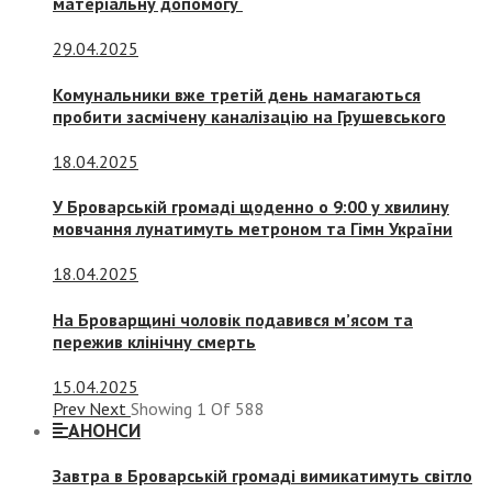
матеріальну допомогу
29.04.2025
Комунальники вже третій день намагаються
пробити засмічену каналізацію на Грушевського
18.04.2025
У Броварській громаді щоденно о 9:00 у хвилину
мовчання лунатимуть метроном та Гімн України
18.04.2025
На Броварщині чоловік подавився м’ясом та
пережив клінічну смерть
15.04.2025
Prev
Next
Showing
1
Of
588
АНОНСИ
Завтра в Броварській громаді вимикатимуть світло