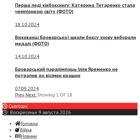
Перша леді кікбоксингу: Катерина Титаренко стала
чемпіонкою світу (ФОТО)
18.10.2024
Вихованці Броварської школи боксу знову вибороли
медалі (ФОТО)
14.10.2024
Броварський паралімпієць Ілля Яременко не
потрапив до вісімки кращих
07.09.2024
Prev
Next
Showing
1
Of
18
Сьогодні
Воскресенье 9 августа 2026
Головна
Війна
Новини