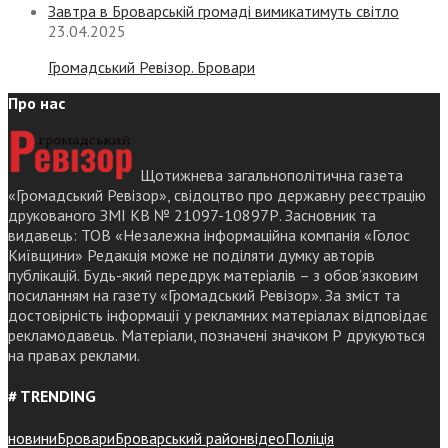
Завтра в Броварській громаді вимикатимуть світло
23.04.2025
Громадський Ревізор. Бровари
Про нас
Щотижнева загальнополітична газета
«Громадський Ревізор», свідоцтво про державну реєстрацію
друкованого ЗМІ КВ № 21097-10897Р. Засновник та
видавець: ТОВ «Незалежна інформаційна компанія «Голос
Київщини» Редакція може не поділяти думку авторів
публікацій. Будь-який передрук матеріалів – з обов’язковим
посиланням на газету «Громадський Ревізор». За зміст та
достовірність інформації у рекламних матеріалах відповідає
рекламодавець. Матеріали, позначені значком Р друкуються
на правах реклами.
# TRENDING
новини
Бровари
Броварський район
відео
Поліція