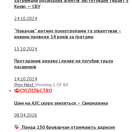
Затримали російських агентів, які готували теракт у
Києві, — СБУ
24.10.2024
“Накачав” дитину психотропами та згвалтував –
киянин проведе 14 років за ґратами
15.10.2024
Протаранив дерево і ледве не погубив трьох
пасажирів
14.10.2024
Prev
Next
Showing
1
Of
86
СУСПIЛЬСТВО
Ціни на АЗС скоро знизяться, –
Свириденко
08.04.2026
Понад 150 броварчан отримають адресну