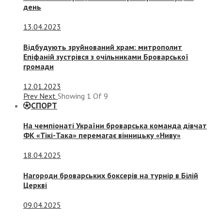
день
13.04.2023
Відбудують зруйнований храм: митрополит
Епіфаній зустрівся з очільниками Броварської
громади
12.01.2023
Prev
Next
Showing
1
Of
9
СПОРТ
На чемпіонаті України броварська команда дівчат
ФК «Тікі-Така» перемагає вінницьку «Ниву»
18.04.2025
Нагороди броварських боксерів на турнір в Білій
Церкві
09.04.2025