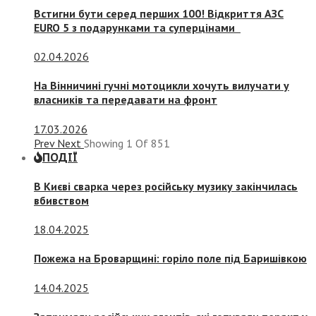
Встигни бути серед перших 100! Відкриття АЗС
EURO 5 з подарунками та суперцінами
02.04.2026
На Вінничині гучні мотоцикли хочуть вилучати у
власників та передавати на фронт
17.03.2026
Prev
Next
Showing
1
Of
851
ПОДІЇ
В Києві сварка через російську музику закінчилась
вбивством
18.04.2025
Пожежа на Броварщині: горіло поле під Баришівкою
14.04.2025