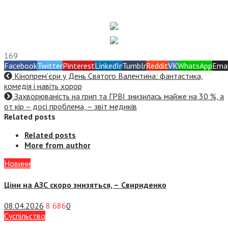
169
Facebook
Twitter
Pinterest
LinkedIn
Tumblr
Reddit
VK
WhatsApp
Emai
Кінопрем’єри у День Святого Валентина: фантастика,
комедія і навіть хорор
Захворюваність на грип та ГРВІ знизилась майже на 30 %, а
от кір – досі проблема, – звіт медиків
Related posts
Related posts
More from author
Новини
Ціни на АЗС скоро знизяться, –
Свириденко
08.04.2026
8 686
0
Суспiльство