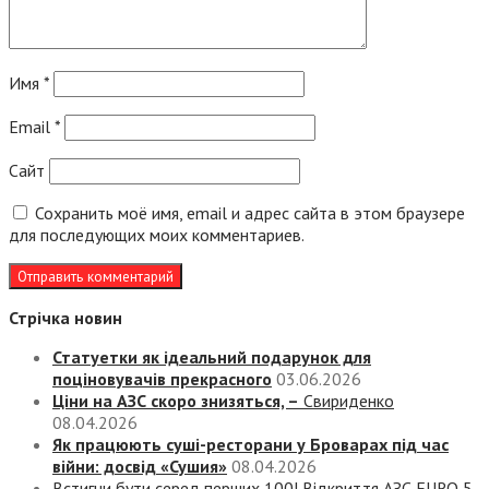
Имя
*
Email
*
Сайт
Сохранить моё имя, email и адрес сайта в этом браузере
для последующих моих комментариев.
Стрічка новин
Статуетки як ідеальний подарунок для
поціновувачів прекрасного
03.06.2026
Ціни на АЗС скоро знизяться, –
Свириденко
08.04.2026
Як працюють суші-ресторани у Броварах під час
війни: досвід «Сушия»
08.04.2026
Встигни бути серед перших 100! Відкриття АЗС EURO 5