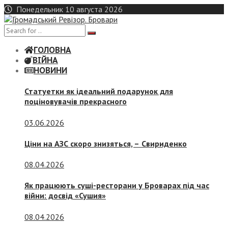
Skip
Понедельник 10 августа 2026
to
content
ГОЛОВНА
ВІЙНА
НОВИНИ
Статуетки як ідеальний подарунок для
поціновувачів прекрасного
03.06.2026
Ціни на АЗС скоро знизяться, –
Свириденко
08.04.2026
Як працюють суші-ресторани у Броварах під час
війни: досвід «Сушия»
08.04.2026