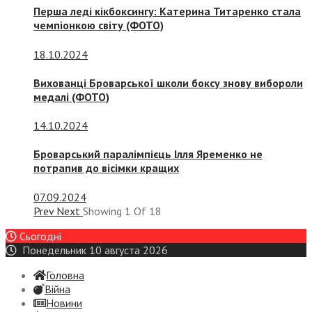
Перша леді кікбоксингу: Катерина Титаренко стала
чемпіонкою світу (ФОТО)
18.10.2024
Вихованці Броварської школи боксу знову вибороли
медалі (ФОТО)
14.10.2024
Броварський паралімпієць Ілля Яременко не
потрапив до вісімки кращих
07.09.2024
Prev
Next
Showing
1
Of
18
Сьогодні
Понедельник 10 августа 2026
Головна
Війна
Новини