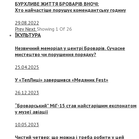
БУРХЛИВЕ ЖИТТЯ БРОВАРІВ ВНОЧІ:
Хто найчастіше порушує комендантську годину
29.08.2022
Prev
Next
Showing
1
Of
26
КУЛЬТУРА
Незвичний меморіал у центрі Броварів. Сучасне
мистецтво чи порушення порядку?
25.04.2025
У «ТепЛиці» завершився «Медяник Fest»
26.12.2023
“Броварський” МіГ-15 став найстарішим експонатом
у музеї авіації
10.05.2023
Чистий четвер: що можна і треба робити у цей