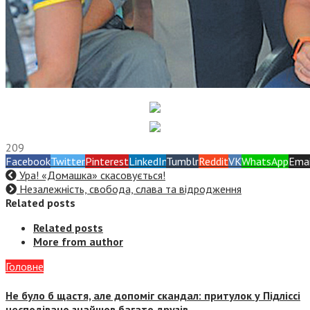
209
Facebook
Twitter
Pinterest
LinkedIn
Tumblr
Reddit
VK
WhatsApp
Emai
Ура! «Домашка» скасовується!
Незалежність, свобода, слава та відродження
Related posts
Related posts
More from author
Головне
Не було б щастя, але допоміг скандал: притулок у Підліссі
несподівано знайшов багато друзів