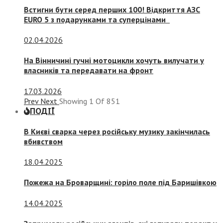
Встигни бути серед перших 100! Відкриття АЗС
EURO 5 з подарунками та суперцінами
02.04.2026
На Вінничині гучні мотоцикли хочуть вилучати у
власників та передавати на фронт
17.03.2026
Prev
Next
Showing
1
Of
851
ПОДІЇ
В Києві сварка через російську музику закінчилась
вбивством
18.04.2025
Пожежа на Броварщині: горіло поле під Баришівкою
14.04.2025