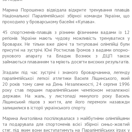
Марина Порошенко відвідала відкрите тренування плавців
Національної Пара­­лімпійської збірної команди України, що
проходило у броварському басейні «Купава».
45 спортсменів-плавців з різними фізичними вадами із 12
регіонів України мають чудову можливість тренуватися у
Броварах. Не тільки вже діючі та титуловані олімпійці були
присутні на зустрічі. Юні Ростислав Громов з вадами опорно-
рухового апарату та Владик Вознюк з ДЦП також
займаються плаванням та мріють досягти високих результатів.
Згадали під час зустрічі і знаного броварчанина, легенду
паралімпійської легкої атлетики Василя Ліщинського, який
20 років тому саме на День Незалежності, 24 серпня 1996
року став першим паралімпійським чемпіоном незалежної
держави. На жаль, у листопаді минулого року Василь
Ліщинський пішов з життя, але його перемоги назавжди
залишилися в історії українського спорту.
Марина Анатолівна поспілкувалася з майбутніми олімпійцями
та подарувала для спортсменів всієї збірної синьо-жовтий
стяг, під яким вони виступатимуть на Паралімпійських іграх у