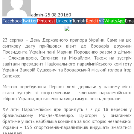
admin
25.08.2016
0
—
Facebook
Twitter
Pinterest
LinkedIn
Tumblr
Reddit
VK
WhatsApp
Emai
23 серпня – День Державного прапора України. Саме на цю
святкову дату прийшовся візит до Броварів дружини
Президента України пані Марини Порошенко разом з дітьми
– Олександрою, Євгенією та Михайлом. Також на зустріч
завітали президент Національного паралімпійського комітету
України Валерій Сушкевич та Броварський міський голова Ігор
Сапожко
Метою перебування Першої леді держави у нашому місті
стала зустріч зі спортсменами – членами паралімпійської
збірної України, що восени захищатимуть честь держави.
XV літні Паралімпійські ігри пройдуть з 7 до 18 вересня у
бразильському Ріо-де-Жанейро. Цьогоріч у змаганнях
братиме участь найбільша команда за всю історію незалежної
України – 155 спортсменів-паралімпійців вирушать змагатися
за медалі.