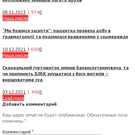
08.11.2023
1 934
0
Наша ревізія
“Ми боялися заснути”: пацієнтка провела добу в
травматології та поділилася враженнями у соцмережах
10.12.2021
3 600
0
Наша ревізія
Скандальний гуртожиток змінив балансоутримувача, та
чи припинить БЗБК знущатися з його жителів –
вирішуватиме суд
03.12.2021
1 498
0
Load more
Добавить комментарий
Ваш адрес email не будет опубликован.
Обязательные поля
помечены
*
Комментарий
*