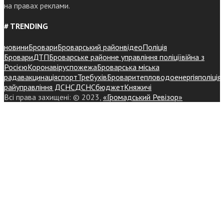
на правах реклами.
# TRENDING
новини
Бровари
Броварський район
відео
Поліція
Бровари
ДТП
Броварське районне управління поліції
війна з
Росією
Коронавірус
пожежа
Броварська міська
рада
вакцинація
спорт
Требухів
Броваритепловодоенергія
поліція
райуправління ДСНС
ДСНС
бюджет
Княжичі
Всі права захищені: © 2023,
«Громадський Ревізор»