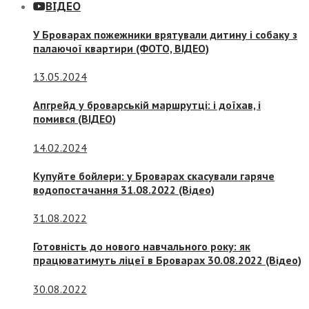
ВІДЕО
У Броварах пожежники врятували дитину і собаку з
палаючої квартири (ФОТО, ВІДЕО)
13.05.2024
Апгрейд у броварській маршрутці: і доїхав, і
помився (ВІДЕО)
14.02.2024
Купуйте бойлери: у Броварах скасували гаряче
водопостачання 31.08.2022 (Відео)
31.08.2022
Готовність до нового навчального року: як
працюватимуть ліцеї в Броварах 30.08.2022 (Відео)
30.08.2022