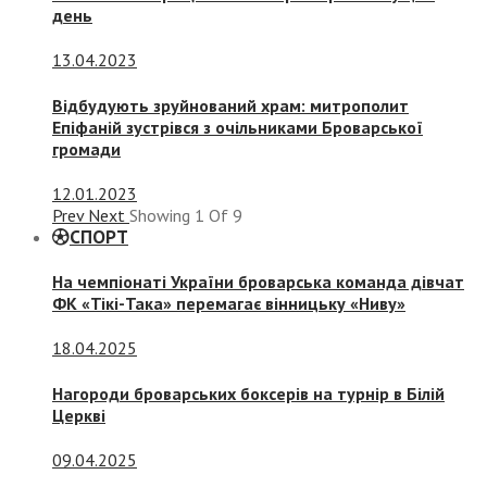
день
13.04.2023
Відбудують зруйнований храм: митрополит
Епіфаній зустрівся з очільниками Броварської
громади
12.01.2023
Prev
Next
Showing
1
Of
9
СПОРТ
На чемпіонаті України броварська команда дівчат
ФК «Тікі-Така» перемагає вінницьку «Ниву»
18.04.2025
Нагороди броварських боксерів на турнір в Білій
Церкві
09.04.2025