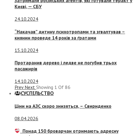
Затримали російських агентів, які готували теракт у
Києві, — СБУ
24.10.2024
“Накачав” дитину психотропами та згвалтував –
киянин проведе 14 років за ґратами
15.10.2024
Протаранив дерево і ледве не погубив трьох
пасажирів
14.10.2024
Prev
Next
Showing
1
Of
86
СУСПIЛЬСТВО
Ціни на АЗС скоро знизяться, –
Свириденко
08.04.2026
Понад 150 броварчан отримають адресну