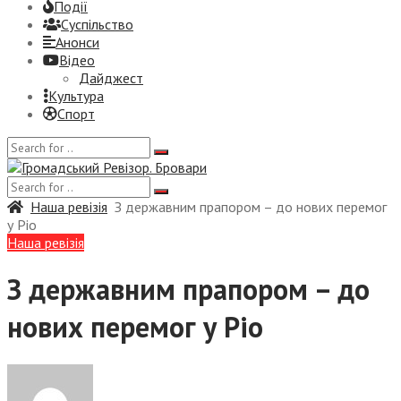
Події
Суспiльство
Анонси
Відео
Дайджест
Культура
Спорт
Наша ревізія
З державним прапором – до нових перемог
у Ріо
Наша ревізія
З державним прапором – до
нових перемог у Ріо