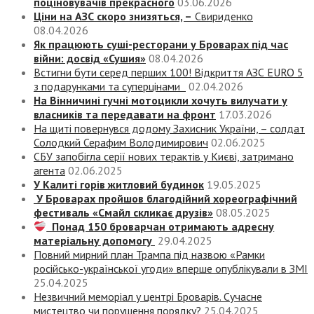
поціновувачів прекрасного
03.06.2026
Ціни на АЗС скоро знизяться, –
Свириденко
08.04.2026
Як працюють суші-ресторани у Броварах під час
війни: досвід «Сушия»
08.04.2026
Встигни бути серед перших 100! Відкриття АЗС EURO 5
з подарунками та суперцінами
02.04.2026
На Вінничині гучні мотоцикли хочуть вилучати у
власників та передавати на фронт
17.03.2026
На щиті повернувся додому Захисник України, – солдат
Солодкий Серафим Володимирович
02.06.2025
СБУ запобігла серії нових терактів у Києві, затримано
агента
02.06.2025
У Калиті горів житловий будинок
19.05.2025
У Броварах пройшов благодійний хореографічний
фестиваль «Смайл скликає друзів»
08.05.2025
Понад 150 броварчан отримають адресну
матеріальну допомогу
29.04.2025
Повний мирний план Трампа під назвою «‎Рамки
російсько-української угоди» вперше опублікували в ЗМІ
25.04.2025
Незвичний меморіал у центрі Броварів. Сучасне
мистецтво чи порушення порядку?
25.04.2025