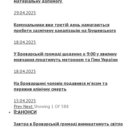
матеріальну допомогу
29.04.2025
Комунальники вже третій день намагаються
пробити засмічену каналізацію на Грушевського
18.04.2025
У Броварській громаді щоденно о 9:00 у хвилину
мовчання лунатимуть метроном та Гімн України
18.04.2025
На Броварщині чоловік подавився м’ясом та
пережив клінічну смерть
15.04.2025
Prev
Next
Showing
1
Of
588
АНОНСИ
Завтра в Броварській громаді вимикатимуть світло