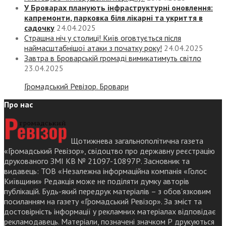
У Броварах планують інфраструктурні оновлення:
капремонти, парковка біля лікарні та укриття в
садочку
24.04.2025
Страшна ніч у столиці! Київ оговтується після
наймасштабнішої атаки з початку року!
24.04.2025
Завтра в Броварській громаді вимикатимуть світло
23.04.2025
Громадський Ревізор. Бровари
Про нас
Щотижнева загальнополітична газета
«Громадський Ревізор», свідоцтво про державну реєстрацію
друкованого ЗМІ КВ № 21097-10897Р. Засновник та
видавець: ТОВ «Незалежна інформаційна компанія «Голос
Київщини» Редакція може не поділяти думку авторів
публікацій. Будь-який передрук матеріалів – з обов’язковим
посиланням на газету «Громадський Ревізор». За зміст та
достовірність інформації у рекламних матеріалах відповідає
рекламодавець. Матеріали, позначені значком Р друкуються