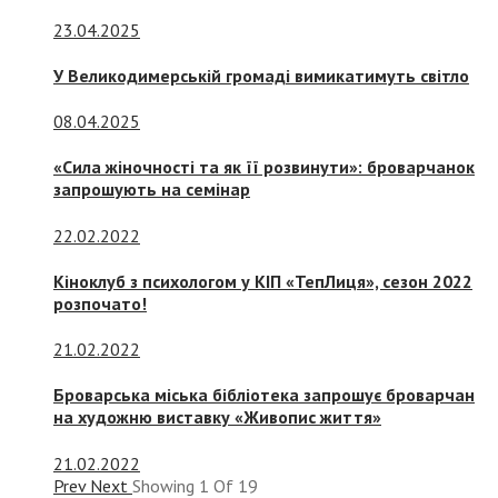
23.04.2025
У Великодимерській громаді вимикатимуть світло
08.04.2025
«Сила жіночності та як її розвинути»: броварчанок
запрошують на семінар
22.02.2022
Кіноклуб з психологом у КІП «ТепЛиця», сезон 2022
розпочато!
21.02.2022
Броварська міська бібліотека запрошує броварчан
на художню виставку «Живопис життя»
21.02.2022
Prev
Next
Showing
1
Of
19