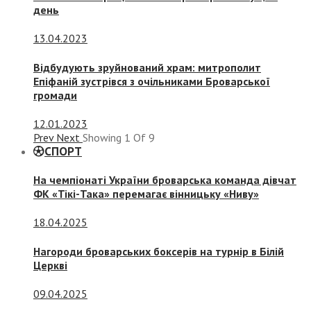
день
13.04.2023
Відбудують зруйнований храм: митрополит
Епіфаній зустрівся з очільниками Броварської
громади
12.01.2023
Prev
Next
Showing
1
Of
9
СПОРТ
На чемпіонаті України броварська команда дівчат
ФК «Тікі-Така» перемагає вінницьку «Ниву»
18.04.2025
Нагороди броварських боксерів на турнір в Білій
Церкві
09.04.2025