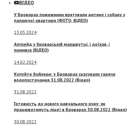
ВІДЕО
У Броварах пожежники врятували дитину і собаку з
палаючої квартири (ФОТО, ВІДЕО)
13.05.2024
Апгрейд у броварській маршрутці: і доїхав, і
помився (ВІДЕО)
14.02.2024
Купуйте бойлери: у Броварах скасували гаряче
водопостачання 31.08.2022 (Відео)
31.08.2022
Готовність до нового навчального року: як
працюватимуть ліцеї в Броварах 30.08.2022 (Відео)
30.08.2022