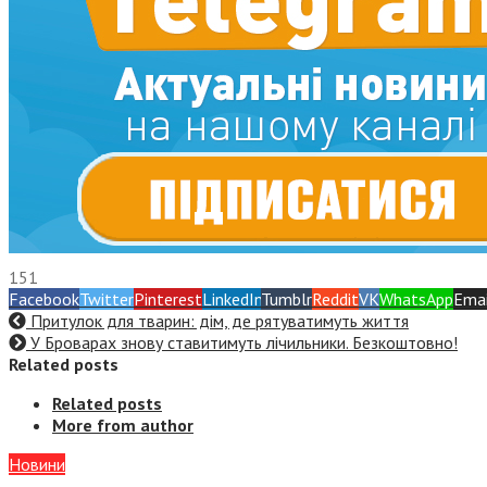
151
Facebook
Twitter
Pinterest
LinkedIn
Tumblr
Reddit
VK
WhatsApp
Emai
Притулок для тварин: дім, де рятуватимуть життя
У Броварах знову ставитимуть лічильники. Безкоштовно!
Related posts
Related posts
More from author
Новини