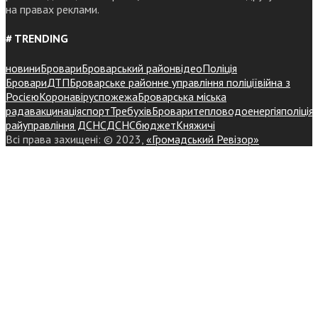
на правах реклами.
# TRENDING
новини
Бровари
Броварський район
відео
Поліція
Бровари
ДТП
Броварське районне управління поліції
війна з
Росією
Коронавірус
пожежа
Броварська міська
рада
вакцинація
спорт
Требухів
Броваритепловодоенергія
поліція
райуправління ДСНС
ДСНС
бюджет
Княжичі
Всі права захищені: © 2023,
«Громадський Ревізор»