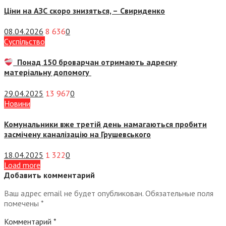
Ціни на АЗС скоро знизяться, –
Свириденко
08.04.2026
8 636
0
Суспiльство
Понад 150 броварчан отримають адресну
матеріальну допомогу
29.04.2025
13 967
0
Новини
Комунальники вже третій день намагаються пробити
засмічену каналізацію на Грушевського
18.04.2025
1 322
0
Load more
Добавить комментарий
Ваш адрес email не будет опубликован.
Обязательные поля
помечены
*
Комментарий
*