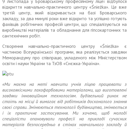
9 листопада у Броварському професійному ліцеї відбулося
відкриття навчально-практичного центру «Śnieżka». Це вже
третій центр, який відкривається на базі Броварського
закладу, за два минулі роки вже відкрито та успішно готують
фахівців робітничих професій центри, що спеціалізуються на
виробництві матеріалів та обладнання для гіпсокартонних та
сантехнічних робіт.
Створення навчально-практичного центру «Śnieżka» є
частиною Всеукраїнської програми, яка реалізується завдяки
Меморандуму про співпрацю, укладеного між Міністерством
освіти і науки України та ТзОВ «Снєжка-Україна».
«Ми маємо на меті навчити учнів ліцею працювати з
високоякісними лакофарбовими матеріалами, що виготовлені
завдяки інноваційним технологіям. Будівельний ринок не
стоїть на місці й вимагає від робітників досконалого знання
своєї справи. Змінюються технології будівництва, змінюється
і їх практичне застосування. Ми хочемо, щоб молоді
спеціалісти опановували професії на прикладі сучасних
матеріалів безпосередньо в стінах навчального закладу й