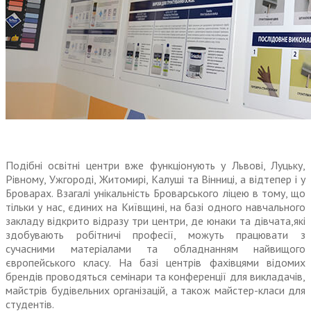
Подібні освітні центри вже функціонують у Львові, Луцьку,
Рівному, Ужгороді, Житомирі, Калуші та Вінниці, а відтепер і у
Броварах. Взагалі унікальність Броварського ліцею в тому, що
тільки у нас, єдиних на Київщині, на базі одного навчального
закладу відкрито відразу три центри, де юнаки та дівчата,які
здобувають робітничі професії, можуть працювати з
сучасними матеріалами та обладнанням найвищого
європейського класу. На базі центрів фахівцями відомих
брендів проводяться семінари та конференції для викладачів,
майстрів будівельних організацій, а також майстер-класи для
студентів.