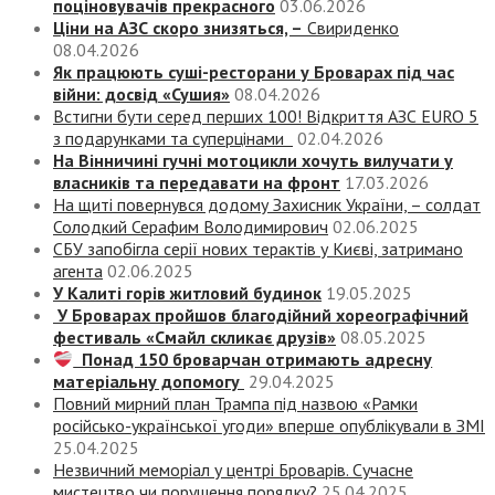
поціновувачів прекрасного
03.06.2026
Ціни на АЗС скоро знизяться, –
Свириденко
08.04.2026
Як працюють суші-ресторани у Броварах під час
війни: досвід «Сушия»
08.04.2026
Встигни бути серед перших 100! Відкриття АЗС EURO 5
з подарунками та суперцінами
02.04.2026
На Вінничині гучні мотоцикли хочуть вилучати у
власників та передавати на фронт
17.03.2026
На щиті повернувся додому Захисник України, – солдат
Солодкий Серафим Володимирович
02.06.2025
СБУ запобігла серії нових терактів у Києві, затримано
агента
02.06.2025
У Калиті горів житловий будинок
19.05.2025
У Броварах пройшов благодійний хореографічний
фестиваль «Смайл скликає друзів»
08.05.2025
Понад 150 броварчан отримають адресну
матеріальну допомогу
29.04.2025
Повний мирний план Трампа під назвою «‎Рамки
російсько-української угоди» вперше опублікували в ЗМІ
25.04.2025
Незвичний меморіал у центрі Броварів. Сучасне
мистецтво чи порушення порядку?
25.04.2025