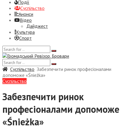
Події
Суспiльство
Анонси
Відео
Дайджест
Культура
Спорт
Суспiльство
Забезпечити ринок професіоналами
допоможе «Śnieżka»
Суспiльство
Забезпечити ринок
професіоналами допоможе
«Śnieżka»