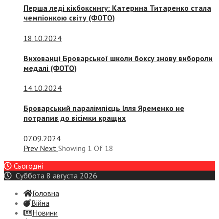
Перша леді кікбоксингу: Катерина Титаренко стала
чемпіонкою світу (ФОТО)
18.10.2024
Вихованці Броварської школи боксу знову вибороли
медалі (ФОТО)
14.10.2024
Броварський паралімпієць Ілля Яременко не
потрапив до вісімки кращих
07.09.2024
Prev
Next
Showing
1
Of
18
Сьогодні
Суббота 8 августа 2026
Головна
Війна
Новини