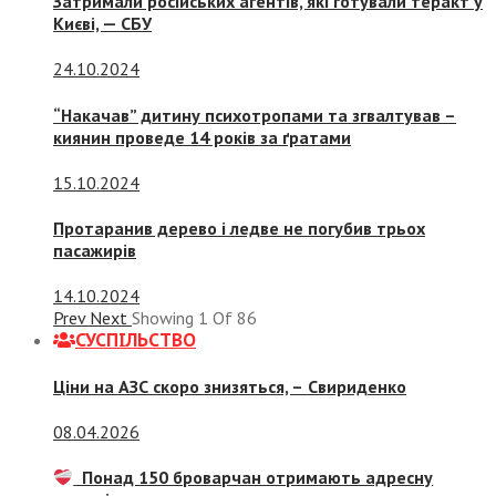
Затримали російських агентів, які готували теракт у
Києві, — СБУ
24.10.2024
“Накачав” дитину психотропами та згвалтував –
киянин проведе 14 років за ґратами
15.10.2024
Протаранив дерево і ледве не погубив трьох
пасажирів
14.10.2024
Prev
Next
Showing
1
Of
86
СУСПIЛЬСТВО
Ціни на АЗС скоро знизяться, –
Свириденко
08.04.2026
Понад 150 броварчан отримають адресну