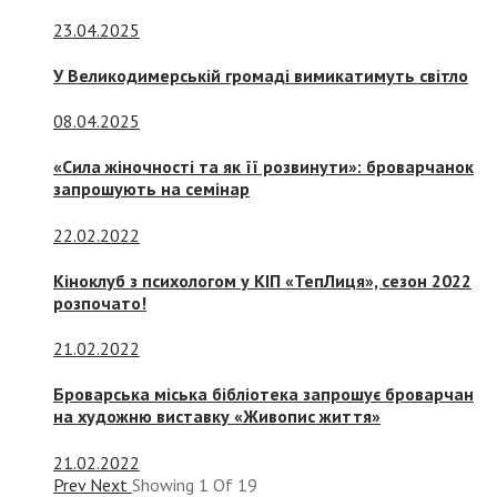
23.04.2025
У Великодимерській громаді вимикатимуть світло
08.04.2025
«Сила жіночності та як її розвинути»: броварчанок
запрошують на семінар
22.02.2022
Кіноклуб з психологом у КІП «ТепЛиця», сезон 2022
розпочато!
21.02.2022
Броварська міська бібліотека запрошує броварчан
на художню виставку «Живопис життя»
21.02.2022
Prev
Next
Showing
1
Of
19