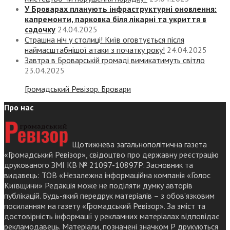
У Броварах планують інфраструктурні оновлення:
капремонти, парковка біля лікарні та укриття в
садочку
24.04.2025
Страшна ніч у столиці! Київ оговтується після
наймасштабнішої атаки з початку року!
24.04.2025
Завтра в Броварській громаді вимикатимуть світло
23.04.2025
Громадський Ревізор. Бровари
Про нас
Щотижнева загальнополітична газета
«Громадський Ревізор», свідоцтво про державну реєстрацію
друкованого ЗМІ КВ № 21097-10897Р. Засновник та
видавець: ТОВ «Незалежна інформаційна компанія «Голос
Київщини» Редакція може не поділяти думку авторів
публікацій. Будь-який передрук матеріалів – з обов’язковим
посиланням на газету «Громадський Ревізор». За зміст та
достовірність інформації у рекламних матеріалах відповідає
рекламодавець. Матеріали, позначені значком Р друкуються