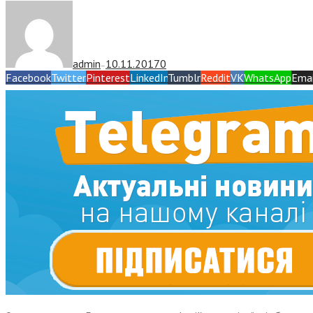
admin
10.11.2017
0
—
Facebook
Twitter
Pinterest
LinkedIn
Tumblr
Reddit
VK
WhatsApp
Emai