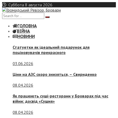
Skip
Суббота 8 августа 2026
to
content
ГОЛОВНА
ВІЙНА
НОВИНИ
Статуетки як ідеальний подарунок для
поціновувачів прекрасного
03.06.2026
Ціни на АЗС скоро знизяться, –
Свириденко
08.04.2026
Як працюють суші-ресторани у Броварах під час
війни: досвід «Сушия»
08.04.2026