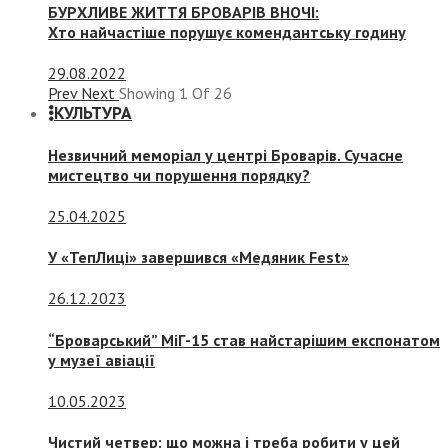
БУРХЛИВЕ ЖИТТЯ БРОВАРІВ ВНОЧІ:
Хто найчастіше порушує комендантську годину
29.08.2022
Prev
Next
Showing
1
Of
26
КУЛЬТУРА
Незвичний меморіал у центрі Броварів. Сучасне
мистецтво чи порушення порядку?
25.04.2025
У «ТепЛиці» завершився «Медяник Fest»
26.12.2023
“Броварський” МіГ-15 став найстарішим експонатом
у музеї авіації
10.05.2023
Чистий четвер: що можна і треба робити у цей