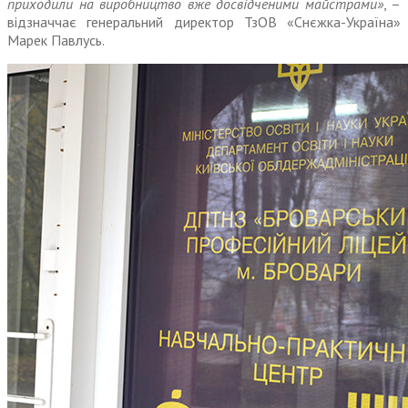
приходили на виробництво вже досвідченими майстрами»
, –
відзначчає генеральний директор ТзОВ «Снєжка-Україна»
Марек Павлусь.