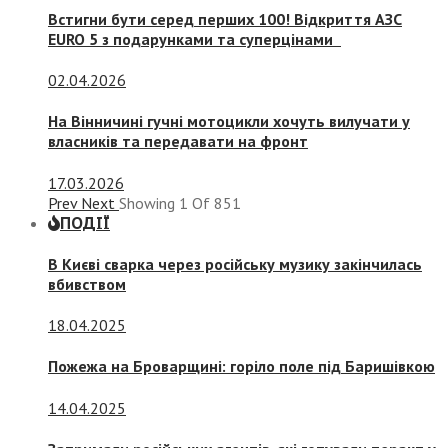
Встигни бути серед перших 100! Відкриття АЗС
EURO 5 з подарунками та суперцінами
02.04.2026
На Вінничині гучні мотоцикли хочуть вилучати у
власників та передавати на фронт
17.03.2026
Prev
Next
Showing
1
Of
851
ПОДІЇ
В Києві сварка через російську музику закінчилась
вбивством
18.04.2025
Пожежа на Броварщині: горіло поле під Баришівкою
14.04.2025