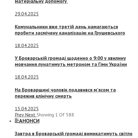
матеріальну допомогу
29.04.2025
Комунальники вже третій день намагаються
пробити засмічену каналізацію на Грушевського
18.04.2025
У Броварській громаді щоденно о 9:00 у хвилину
мовчання лунатимуть метроном та Гімн України
18.04.2025
На Броварщині чоловік подавився м’ясом та
пережив клінічну смерть
15.04.2025
Prev
Next
Showing
1
Of
588
АНОНСИ
Завтра в Броварській громаді вимикатимуть світло