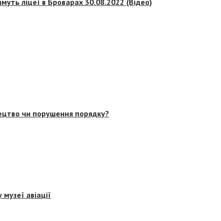
муть ліцеї в Броварах 30.08.2022 (Відео)
тецтво чи порушення порядку?
 музеї авіації