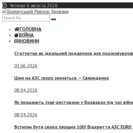
Skip
Четверг 6 августа 2026
to
content
ГОЛОВНА
ВІЙНА
НОВИНИ
Статуетки як ідеальний подарунок для поціновувачі
03.06.2026
Ціни на АЗС скоро знизяться, –
Свириденко
08.04.2026
Як працюють суші-ресторани у Броварах під час війн
08.04.2026
Встигни бути серед перших 100! Відкриття АЗС EURO