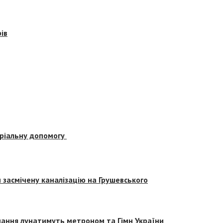
ів
еріальну допомогу
засмічену каналізацію на Грушевського
вчання лунатимуть метроном та Гімн України