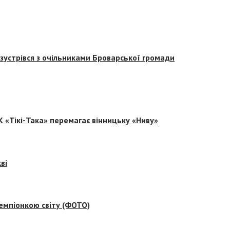
зустрівся з очільниками Броварської громади
 «Тікі-Така» перемагає вінницьку «Ниву»
ві
емпіонкою світу (ФОТО)