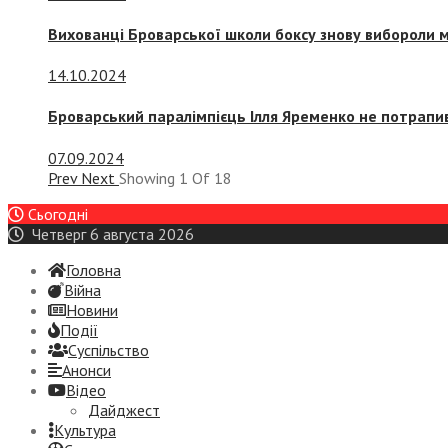
Вихованці Броварської школи боксу знову вибороли 
14.10.2024
Броварський паралімпієць Ілля Яременко не потрапив
07.09.2024
Prev
Next
Showing
1
Of
18
Сьогодні
Четверг 6 августа 2026
Головна
Війна
Новини
Події
Суспiльство
Анонси
Відео
Дайджест
Культура