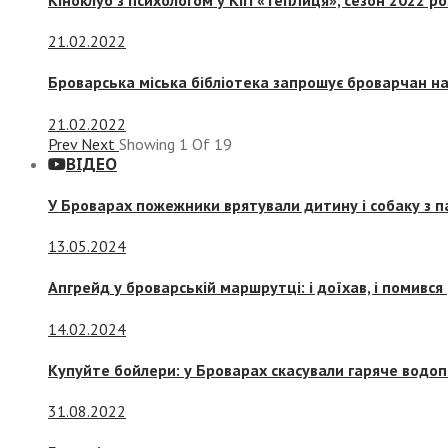
21.02.2022
Броварська міська бібліотека запрошує броварчан 
21.02.2022
Prev
Next
Showing
1
Of
19
ВІДЕО
У Броварах пожежники врятували дитину і собаку з 
13.05.2024
Апгрейд у броварській маршрутці: і доїхав, і помився
14.02.2024
Купуйте бойлери: у Броварах скасували гаряче водоп
31.08.2022