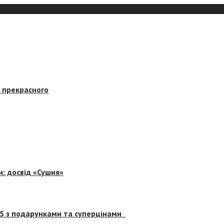
в прекрасного
и: досвід «Сушия»
 5 з подарунками та суперцінами