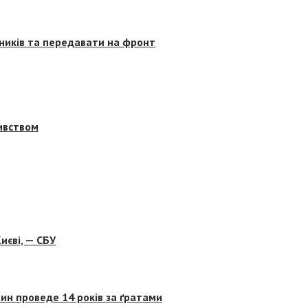
сників та передавати на фронт
бивством
иєві, — СБУ
ин проведе 14 років за ґратами