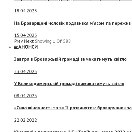
18.04.2025
На Броварщині чоловік подавився м’ясом та пережив 
15.04.2025
Prev
Next
Showing
1
Of
588
АНОНСИ
Завтра в Броварській громаді вимикатимуть світло
23.04.2025
У Великодимерській громаді вимикатимуть світло
08.04.2025
«Сила жіночності та як її розвинути»: броварчанок 
22.02.2022
Кіноклуб з психологом у КІП «ТепЛиця», сезон 2022 р