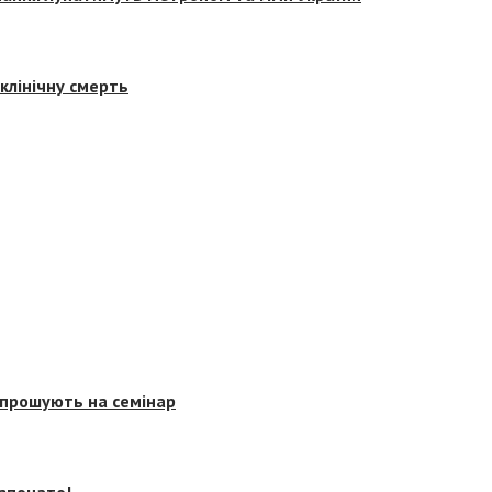
клінічну смерть
запрошують на семінар
озпочато!