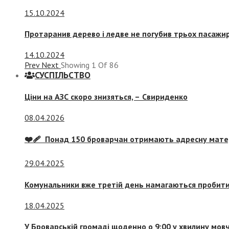
15.10.2024
Протаранив дерево і ледве не погубив трьох пасажир
14.10.2024
Prev
Next
Showing
1
Of
86
СУСПIЛЬСТВО
Ціни на АЗС скоро знизяться, –
Свириденко
08.04.2026
❤️‍🩹 Понад 150 броварчан отримають адресну мат
29.04.2025
Комунальники вже третій день намагаються пробити 
18.04.2025
У Броварській громаді щоденно о 9:00 у хвилину мо