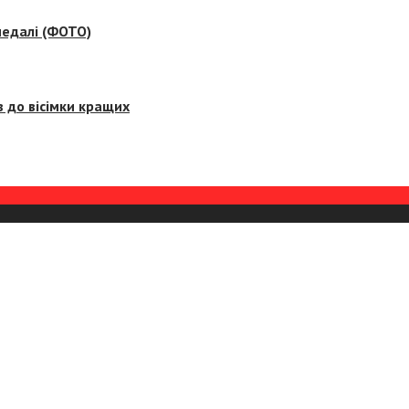
медалі (ФОТО)
 до вісімки кращих