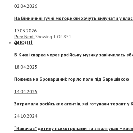
02.04.2026
На Вінничині гучні мотоцикли хочуть вилучати у вла
17.03.2026
Prev
Next
Showing
1
Of
851
ПОДІЇ
В Києві сварка через російську музику закінчилась в
18.04.2025
Пожежа на Броварщині: горіло поле під Баришівкою
14.04.2025
Затримали російських агентів, які готували теракт у К
24.10.2024
“Накачав” дитину психотропами та згвалтував – киян