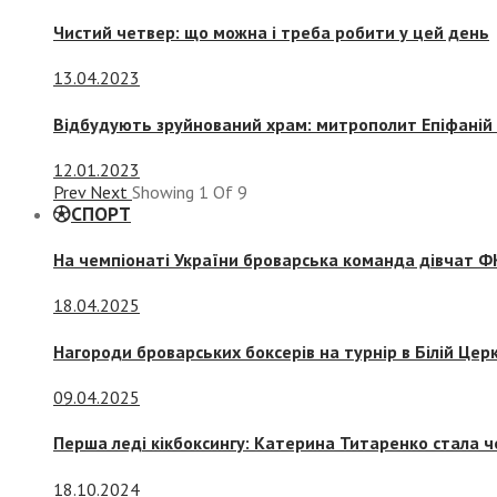
Чистий четвер: що можна і треба робити у цей день
13.04.2023
Відбудують зруйнований храм: митрополит Епіфаній 
12.01.2023
Prev
Next
Showing
1
Of
9
СПОРТ
На чемпіонаті України броварська команда дівчат ФК
18.04.2025
Нагороди броварських боксерів на турнір в Білій Церк
09.04.2025
Перша леді кікбоксингу: Катерина Титаренко стала ч
18.10.2024