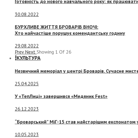
Готовність до нового навчального року: як працювати
30.08.2022
БУРХЛИВЕ ЖИТТЯ БРОВАРІВ ВНОЧІ:
Хто найчастіше порушує комендантську годину
29.08.2022
Prev
Next
Showing
1
Of
26
КУЛЬТУРА
Незвичний меморіал у центрі Броварів. Сучасне мис
25.04.2025
У «ТепЛиці» завершився «Медяник Fest»
26.12.2023
“Броварський” МіГ-15 став найстарішим експонатом у
10.05.2023