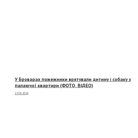
У Броварах пожежники врятували дитину і собаку з
палаючої квартири (ФОТО, ВІДЕО)
13.05.2024