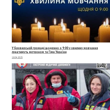
У Броварській громаді щоденно о 9:00 у хвилину мовчання
лунатимуть метроном та Гімн України
18.04.2025