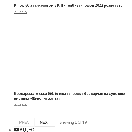
Кіноклуб з психологом у КІП «ТепЛиця», сезон 2022 розпочато!
21.02.2022
Броварська міська бібліотека запрошує броварчан на художню
виставку «Живопис життя»
21.02.2022
Showing
1
Of
19
PREV
NEXT
ВІДЕО