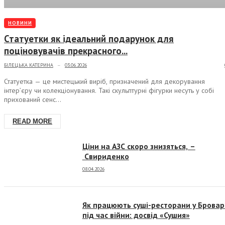
НОВИНИ
Статуетки як ідеальний подарунок для
поціновувачів прекрасного...
БІЛЕЦЬКА КАТЕРИНА
03.06.2026
—
Статуетка — це мистецький виріб, призначений для декорування
інтер’єру чи колекціонування. Такі скульптурні фігурки несуть у собі
прихований сенс...
READ MORE
Ціни на АЗС скоро знизяться, –
Свириденко
08.04.2026
Як працюють суші-ресторани у Бровар
під час війни: досвід «Сушия»