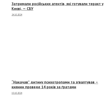
Затримали російських агентів, які готували теракт у
Києві, — СБУ
24.10.2024
“Накачав” дитину психотропами та згвалтував –
киянин проведе 14 років за ґратами
15.10.2024