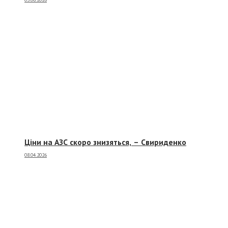
Ціни на АЗС скоро знизяться, –
Свириденко
08.04.2026