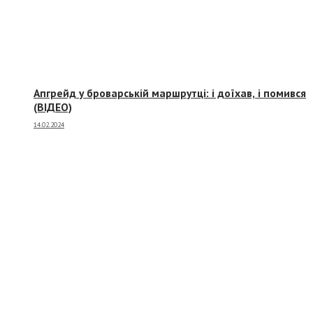
Апгрейд у броварській маршрутці: і доїхав, і помився
(ВІДЕО)
14.02.2024