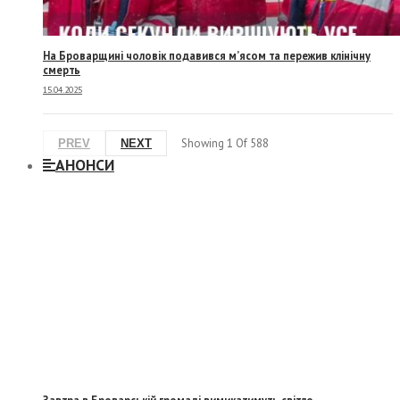
На Броварщині чоловік подавився м’ясом та пережив клінічну
смерть
15.04.2025
Showing
1
Of
588
PREV
NEXT
АНОНСИ
Завтра в Броварській громаді вимикатимуть світло