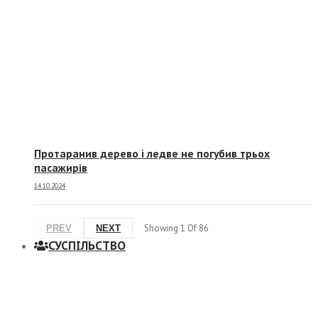
Протаранив дерево і ледве не погубив трьох
пасажирів
14.10.2024
Showing
1
Of
86
PREV
NEXT
СУСПIЛЬСТВО