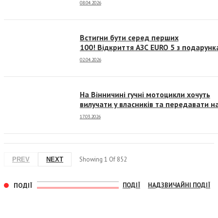
08.04.2026
Встигни бути серед перших
100! Відкриття АЗС EURO 5 з подарун
та суперцінами
02.04.2026
На Вінничині гучні мотоцикли хочуть
вилучати у власників та передавати н
фронт
17.03.2026
Showing
1
Of
852
PREV
NEXT
ПОДІЇ
ПОДІЇ
НАДЗВИЧАЙНІ ПОДІЇ