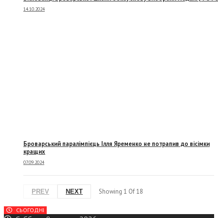
14.10.2024
Броварський паралімпієць Ілля Яременко не потрапив до вісімки
кращих
07.09.2024
Showing
1
Of
18
PREV
NEXT
СЬОГОДНІ