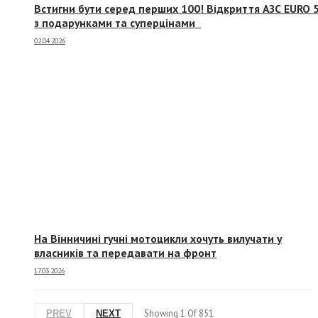
Встигни бути серед перших 100! Відкриття АЗС EURO 
з подарунками та суперцінами
02.04.2026
На Вінничині гучні мотоцикли хочуть вилучати у
власників та передавати на фронт
17.03.2026
Showing
1
Of
851
PREV
NEXT