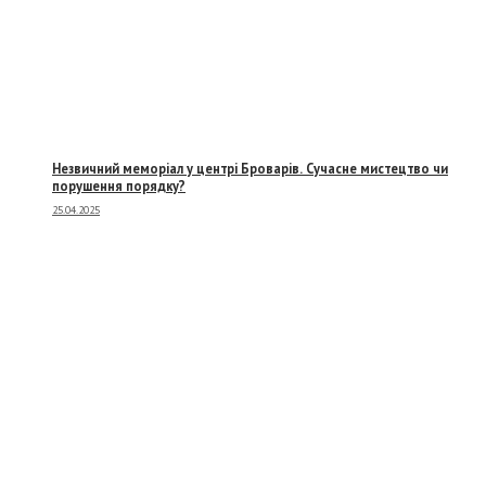
Незвичний меморіал у центрі Броварів. Сучасне мистецтво чи
порушення порядку?
25.04.2025