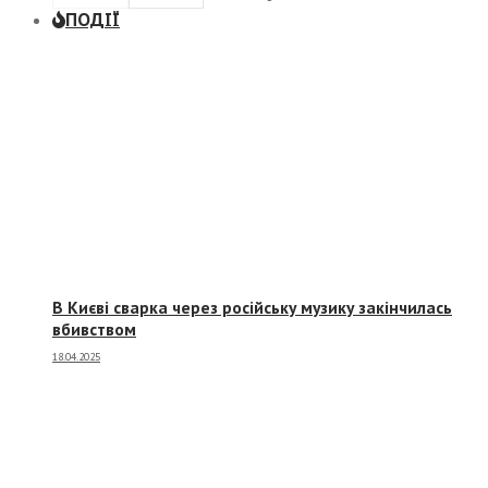
ПОДІЇ
В Києві сварка через російську музику закінчилась
вбивством
18.04.2025