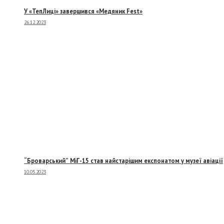
У «ТепЛиці» завершився «Медяник Fest»
26.12.2023
“Броварський” МіГ-15 став найстарішим експонатом у музеї авіації
10.05.2023