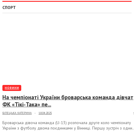
СПОРТ
НОВИНИ
На чемпіонаті України броварська команда дівчат
ФК «Тікі-Така» пе...
БІЛЕЦЬКА КАТЕРИНА
18.04.2025
—
Броварська дівоча команда (U-13) розпочала друге коло чемпіонату
України з футболу двома поєдинками у Вінниці. Першу зустріч з одни
із лідерів п...