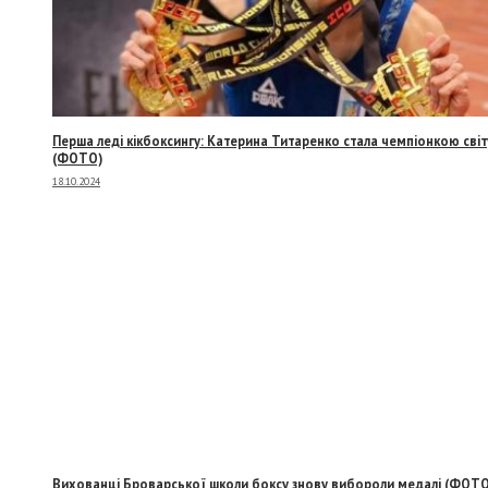
Перша леді кікбоксингу: Катерина Титаренко стала чемпіонкою світ
(ФОТО)
18.10.2024
Вихованці Броварської школи боксу знову вибороли медалі (ФОТО