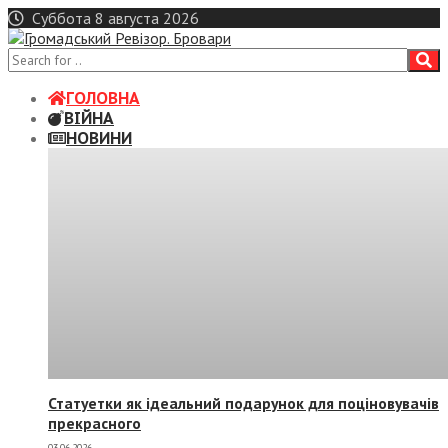
Skip
Суббота 8 августа 2026
to
content
ГОЛОВНА
ВІЙНА
НОВИНИ
Статуетки як ідеальний подарунок для поціновувачів
прекрасного
03.06.2026