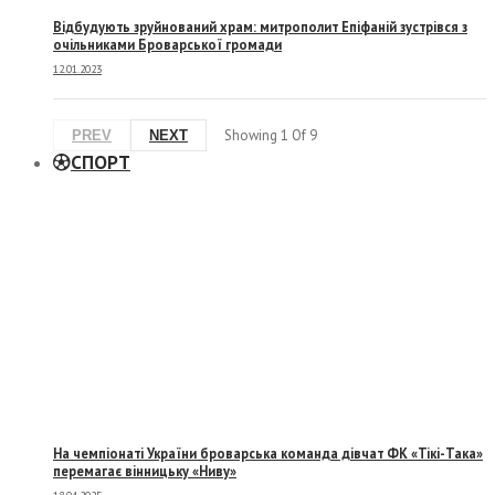
Відбудують зруйнований храм: митрополит Епіфаній зустрівся з
очільниками Броварської громади
12.01.2023
Showing
1
Of
9
PREV
NEXT
СПОРТ
На чемпіонаті України броварська команда дівчат ФК «Тікі-Така»
перемагає вінницьку «Ниву»