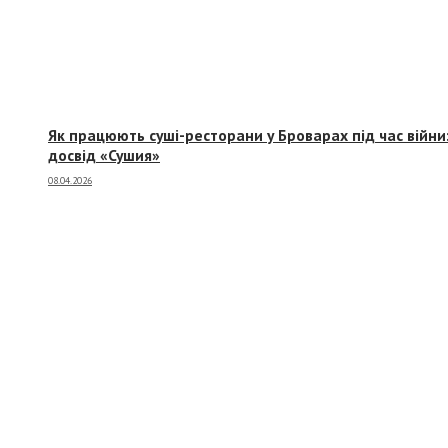
Як працюють суші-ресторани у Броварах під час війни
досвід «Сушия»
08.04.2026