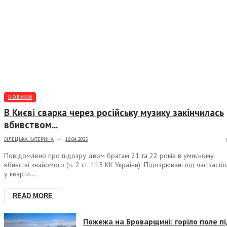
НОВИНИ
В Києві сварка через російську музику закінчилась
вбивством...
БІЛЕЦЬКА КАТЕРИНА
18.04.2025
—
Повідомлено про підозру двом братам 21 та 22 років в умисному
вбивстві знайомого (ч. 2 ст. 115 КК України). Підозрювані під час застіл
у кварти...
READ MORE
Пожежа на Броварщині: горіло поле пі