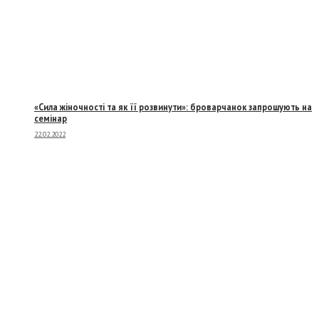
«Сила жіночності та як її розвинути»: броварчанок запрошують на
семінар
22.02.2022