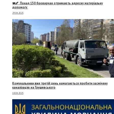
❤️‍🩹 Понад 150 броварчан отримають адресну матеріальну
допомогу
29.04.2025
Комунальники вже третій день намагаються пробити засмічену
каналізацію на Грушевського
18.04.2025