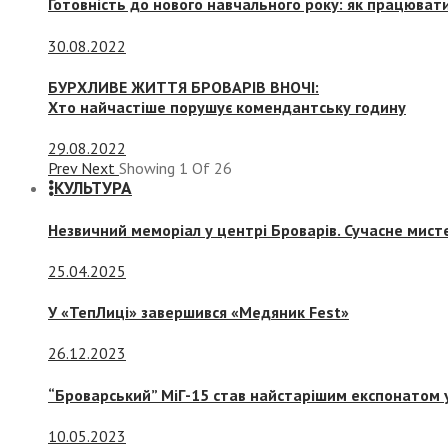
Готовність до нового навчального року: як працювати
30.08.2022
БУРХЛИВЕ ЖИТТЯ БРОВАРІВ ВНОЧІ:
Хто найчастіше порушує комендантську годину
29.08.2022
Prev
Next
Showing
1
Of
26
КУЛЬТУРА
Незвичний меморіал у центрі Броварів. Сучасне мис
25.04.2025
У «ТепЛиці» завершився «Медяник Fest»
26.12.2023
“Броварський” МіГ-15 став найстарішим експонатом у
10.05.2023