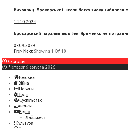
Вихованці Броварської школи боксу знову вибороли 
14.10.2024
Броварський паралімпієць Ілля Яременко не потрапив
07.09.2024
Prev
Next
Showing
1
Of
18
Сьогодні
Четверг 6 августа 2026
Головна
Війна
Новини
Події
Суспiльство
Анонси
Відео
Дайджест
Культура