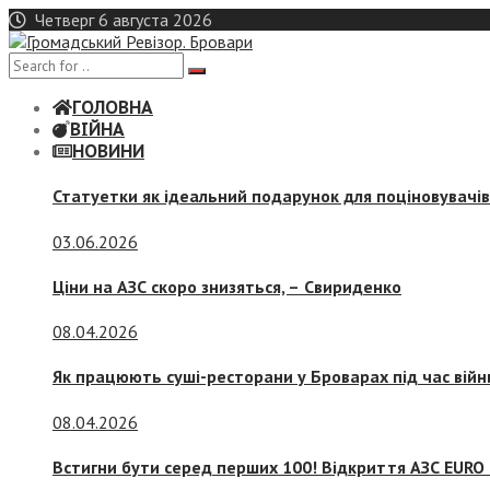
Skip
Четверг 6 августа 2026
to
content
ГОЛОВНА
ВІЙНА
НОВИНИ
Статуетки як ідеальний подарунок для поціновувачі
03.06.2026
Ціни на АЗС скоро знизяться, –
Свириденко
08.04.2026
Як працюють суші-ресторани у Броварах під час війн
08.04.2026
Встигни бути серед перших 100! Відкриття АЗС EURO