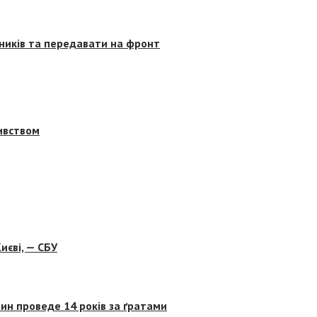
сників та передавати на фронт
бивством
иєві, — СБУ
ин проведе 14 років за ґратами