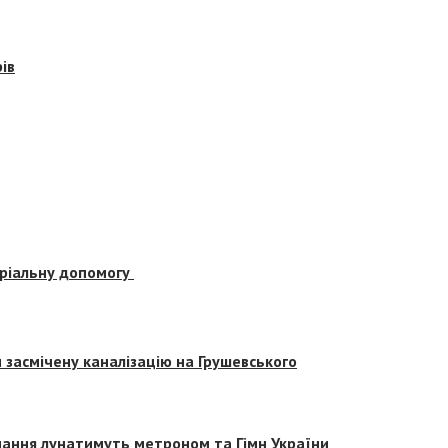
ів
еріальну допомогу
засмічену каналізацію на Грушевського
вчання лунатимуть метроном та Гімн України