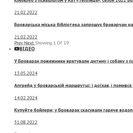
21.02.2022
Броварська міська бібліотека запрошує броварчан 
21.02.2022
Prev
Next
Showing
1
Of
19
ВІДЕО
У Броварах пожежники врятували дитину і собаку з 
13.05.2024
Апгрейд у броварській маршрутці: і доїхав, і помився
14.02.2024
Купуйте бойлери: у Броварах скасували гаряче водоп
31.08.2022