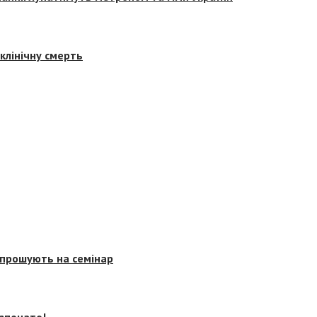
клінічну смерть
запрошують на семінар
озпочато!