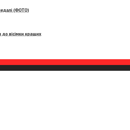
медалі (ФОТО)
 до вісімки кращих