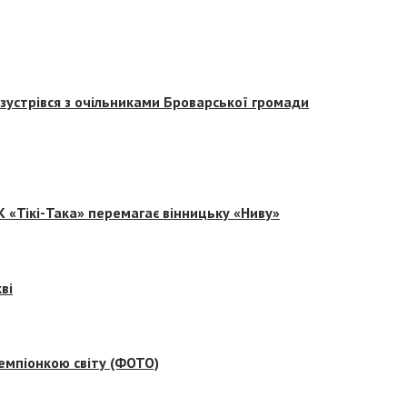
зустрівся з очільниками Броварської громади
 «Тікі-Така» перемагає вінницьку «Ниву»
ві
емпіонкою світу (ФОТО)