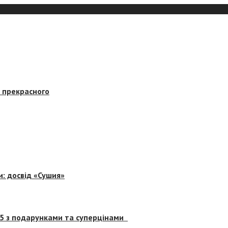
в прекрасного
и: досвід «Сушия»
 5 з подарунками та суперцінами