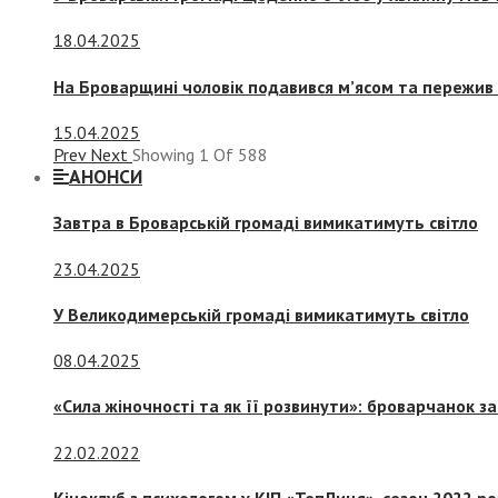
18.04.2025
На Броварщині чоловік подавився м’ясом та пережив 
15.04.2025
Prev
Next
Showing
1
Of
588
АНОНСИ
Завтра в Броварській громаді вимикатимуть світло
23.04.2025
У Великодимерській громаді вимикатимуть світло
08.04.2025
«Сила жіночності та як її розвинути»: броварчанок 
22.02.2022
Кіноклуб з психологом у КІП «ТепЛиця», сезон 2022 р