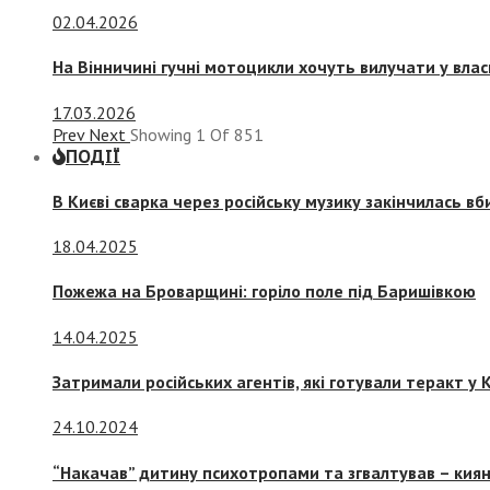
02.04.2026
На Вінничині гучні мотоцикли хочуть вилучати у вла
17.03.2026
Prev
Next
Showing
1
Of
851
ПОДІЇ
В Києві сварка через російську музику закінчилась в
18.04.2025
Пожежа на Броварщині: горіло поле під Баришівкою
14.04.2025
Затримали російських агентів, які готували теракт у К
24.10.2024
“Накачав” дитину психотропами та згвалтував – киян