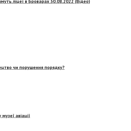
муть ліцеї в Броварах 30.08.2022 (Відео)
тецтво чи порушення порядку?
 музеї авіації