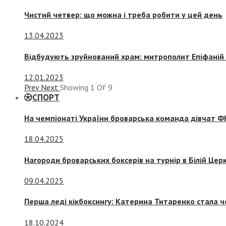
Чистий четвер: що можна і треба робити у цей день
13.04.2023
Відбудують зруйнований храм: митрополит Епіфаній 
12.01.2023
Prev
Next
Showing
1
Of
9
СПОРТ
На чемпіонаті України броварська команда дівчат ФК
18.04.2025
Нагороди броварських боксерів на турнір в Білій Церк
09.04.2025
Перша леді кікбоксингу: Катерина Титаренко стала ч
18.10.2024