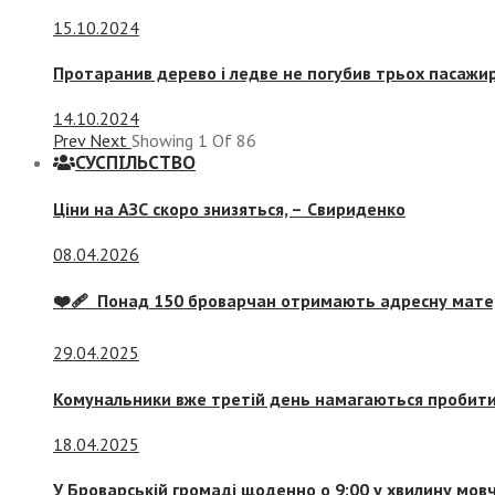
15.10.2024
Протаранив дерево і ледве не погубив трьох пасажир
14.10.2024
Prev
Next
Showing
1
Of
86
СУСПIЛЬСТВО
Ціни на АЗС скоро знизяться, –
Свириденко
08.04.2026
❤️‍🩹 Понад 150 броварчан отримають адресну мат
29.04.2025
Комунальники вже третій день намагаються пробити 
18.04.2025
У Броварській громаді щоденно о 9:00 у хвилину мо