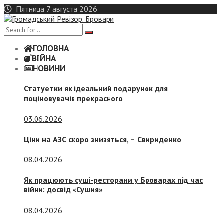
Skip
Пятница 7 августа 2026
to
content
ГОЛОВНА
ВІЙНА
НОВИНИ
Статуетки як ідеальний подарунок для
поціновувачів прекрасного
03.06.2026
Ціни на АЗС скоро знизяться, –
Свириденко
08.04.2026
Як працюють суші-ресторани у Броварах під час
війни: досвід «Сушия»
08.04.2026