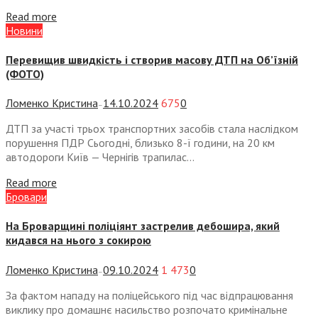
Read more
Новини
Перевищив швидкість і створив масову ДТП на Об’їзній
(ФОТО)
Ломенко Кристина
14.10.2024
675
0
—
ДТП за участі трьох транспортних засобів стала наслідком
порушення ПДР Сьогодні, близько 8-ї години, на 20 км
автодороги Київ — Чернігів трапилас...
Read more
Бровари
На Броварщині поліціянт застрелив дебошира, який
кидався на нього з сокирою
Ломенко Кристина
09.10.2024
1 473
0
—
За фактом нападу на поліцейського під час відпрацювання
виклику про домашнє насильство розпочато кримінальне