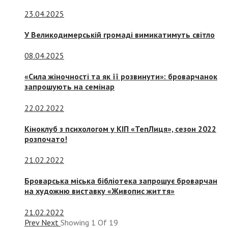
23.04.2025
У Великодимерській громаді вимикатимуть світло
08.04.2025
«Сила жіночності та як її розвинути»: броварчанок
запрошують на семінар
22.02.2022
Кіноклуб з психологом у КІП «ТепЛиця», сезон 2022
розпочато!
21.02.2022
Броварська міська бібліотека запрошує броварчан
на художню виставку «Живопис життя»
21.02.2022
Prev
Next
Showing
1
Of
19