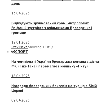
день
13.04.2023
Відбудують зруйнований храм: митрополит
Епіфаній зустрівся з очільниками Броварської
громади
12.01.2023
Prev
Next
Showing
1
Of
9
СПОРТ
На чемпіонаті України броварська команда дівчат
ФК «Тікі-Така» перемагає вінницьку «Ниву»
18.04.2025
Нагороди броварських боксерів на турнір в Білій
Церкві
09.04.2025