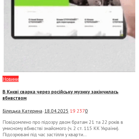
Новини
В Києві сварка через російську музику закінчилась
вбивством
Білецька Катерина
18.04.2025
19 237
0
—
Повідомлено про підозру двом братам 21 та 22 років в
умисному вбивстві знайомого (ч. 2 ст. 115 КК України).
Підозрювані під час застілля у кварти...