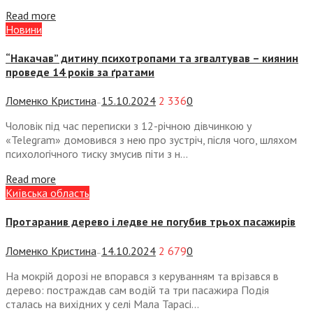
Read more
Новини
“Накачав” дитину психотропами та згвалтував – киянин
проведе 14 років за ґратами
Ломенко Кристина
15.10.2024
2 336
0
—
Чоловік під час переписки з 12-річною дівчинкою у
«Telegram» домовився з нею про зустріч, після чого, шляхом
психологічного тиску змусив піти з н...
Read more
Київська область
Протаранив дерево і ледве не погубив трьох пасажирів
Ломенко Кристина
14.10.2024
2 679
0
—
На мокрій дорозі не впорався з керуванням та врізався в
дерево: постраждав сам водій та три пасажира Подія
сталась на вихідних у селі Мала Тарасі...