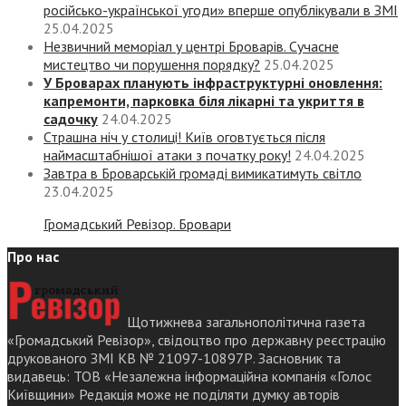
російсько-української угоди» вперше опублікували в ЗМІ
25.04.2025
Незвичний меморіал у центрі Броварів. Сучасне
мистецтво чи порушення порядку?
25.04.2025
У Броварах планують інфраструктурні оновлення:
капремонти, парковка біля лікарні та укриття в
садочку
24.04.2025
Страшна ніч у столиці! Київ оговтується після
наймасштабнішої атаки з початку року!
24.04.2025
Завтра в Броварській громаді вимикатимуть світло
23.04.2025
Громадський Ревізор. Бровари
Про нас
Щотижнева загальнополітична газета
«Громадський Ревізор», свідоцтво про державну реєстрацію
друкованого ЗМІ КВ № 21097-10897Р. Засновник та
видавець: ТОВ «Незалежна інформаційна компанія «Голос
Київщини» Редакція може не поділяти думку авторів