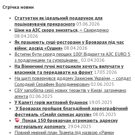
Стрічка новин
Статуетки як ідеальний подарунок для
поціновувачів прекрасного
03.06.2026
Ціни на АЗС скоро знизяться, –
Свириденко
08.04.2026
Як працюють суші-ресторани у Броварах під час
війни: досвід «Сушия»
08.04.2026
Встигни бути серед перших 100! Відкриття АЗС EURO 5
з подарунками та суперцінами
02.04.2026
На Вінничині гучні мотоцикли хочуть вилучати у
власників та передавати на фронт
17.03.2026
На щиті повернувся додому Захисник України, – солдат
Солодкий Серафим Володимирович
02.06.2025
СБУ запобігла серії нових терактів у Києві, затримано
агента
02.06.2025
У Калиті горів житловий будинок
19.05.2025
У Броварах пройшов благодійний хореографічний
фестиваль «Смайл скликає друзів»
08.05.2025
Понад 150 броварчан отримають адресну
матеріальну допомогу
29.04.2025
Повний мирний план Трампа під назвою «‎Рамки