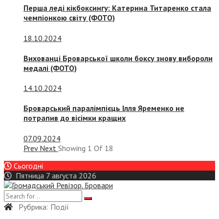
Перша леді кікбоксингу: Катерина Титаренко стала
чемпіонкою світу (ФОТО)
18.10.2024
Вихованці Броварської школи боксу знову вибороли
медалі (ФОТО)
14.10.2024
Броварський паралімпієць Ілля Яременко не
потрапив до вісімки кращих
07.09.2024
Prev
Next
Showing
1
Of
18
Сьогодні
Пятница 7 августа 2026
Рубрика:
Події