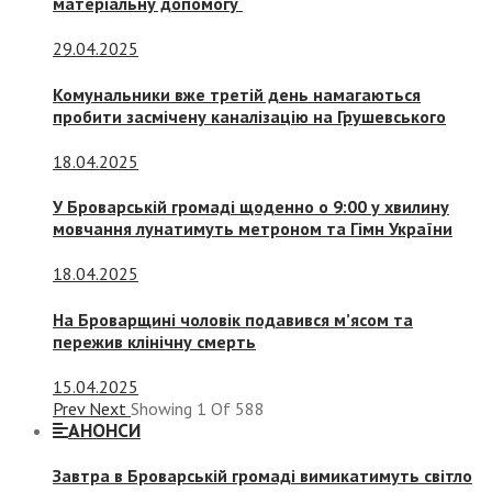
матеріальну допомогу
29.04.2025
Комунальники вже третій день намагаються
пробити засмічену каналізацію на Грушевського
18.04.2025
У Броварській громаді щоденно о 9:00 у хвилину
мовчання лунатимуть метроном та Гімн України
18.04.2025
На Броварщині чоловік подавився м’ясом та
пережив клінічну смерть
15.04.2025
Prev
Next
Showing
1
Of
588
АНОНСИ
Завтра в Броварській громаді вимикатимуть світло