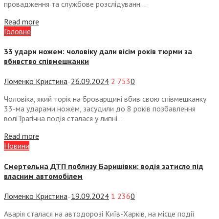
провадження та службове розслідуванн...
Read more
Головне
33 удари ножем: чоловіку дали вісім років тюрми за
вбивство співмешканки
Ломенко Кристина
26.09.2024
2 753
0
—
Чоловіка, який торік на Броварщині вбив свою співмешканку
33-ма ударами ножем, засудили до 8 років позбавлення
воліТрагічна подія сталася у липні...
Read more
Новини
Смертельна ДТП поблизу Баришівки: водія затисло під
власним автомобілем
Ломенко Кристина
19.09.2024
1 236
0
—
Аварія сталася на автодорозі Київ-Харків, на місце події