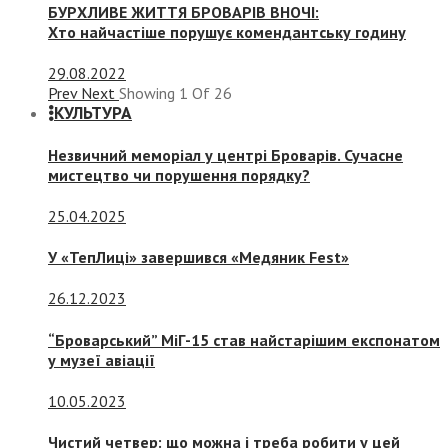
БУРХЛИВЕ ЖИТТЯ БРОВАРІВ ВНОЧІ:
Хто найчастіше порушує комендантську годину
29.08.2022
Prev
Next
Showing
1
Of
26
КУЛЬТУРА
Незвичний меморіал у центрі Броварів. Сучасне
мистецтво чи порушення порядку?
25.04.2025
У «ТепЛиці» завершився «Медяник Fest»
26.12.2023
“Броварський” МіГ-15 став найстарішим експонатом
у музеї авіації
10.05.2023
Чистий четвер: що можна і треба робити у цей