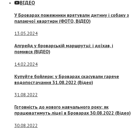
ВІДЕО
У Броварах пожежники врятували дитину і собаку з
палаючої квартири (ФОТО, ВІДЕО)
13.05.2024
Апгрейд у броварській маршрутці: і доїхав, і
помився (ВІДЕО)
14.02.2024
Купуйте бойлери: у Броварах скасували гаряче
водопостачання 31.08.2022 (Відео)
31.08.2022
Готовність до нового навчального року: як
працюватимуть ліцеї в Броварах 30.08.2022 (Відео)
30.08.2022