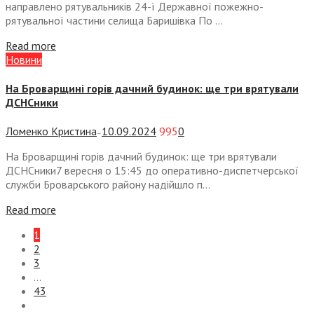
направлено рятувальників 24-ї Державної пожежно-
рятувальної частини селища Баришівка По ...
Read more
Новини
На Броварщині горів дачний будинок: ще три врятували
ДСНСники
Ломенко Кристина
10.09.2024
995
0
—
На Броварщині горів дачний будинок: ще три врятували
ДСНСники7 вересня о 15:45 до оперативно-диспетчерської
служби Броварського району надійшло п...
Read more
1
2
3
…
43