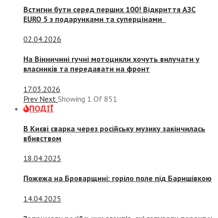
Встигни бути серед перших 100! Відкриття АЗС
EURO 5 з подарунками та суперцінами
02.04.2026
На Вінничині гучні мотоцикли хочуть вилучати у
власників та передавати на фронт
17.03.2026
Prev
Next
Showing
1
Of
851
ПОДІЇ
В Києві сварка через російську музику закінчилась
вбивством
18.04.2025
Пожежа на Броварщині: горіло поле під Баришівкою
14.04.2025