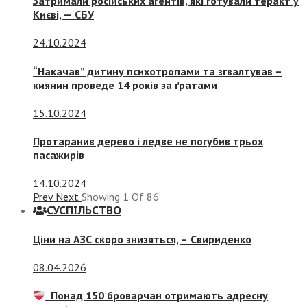
Затримали російських агентів, які готували теракт у
Києві, — СБУ
24.10.2024
“Накачав” дитину психотропами та згвалтував –
киянин проведе 14 років за ґратами
15.10.2024
Протаранив дерево і ледве не погубив трьох
пасажирів
14.10.2024
Prev
Next
Showing
1
Of
86
СУСПIЛЬСТВО
Ціни на АЗС скоро знизяться, –
Свириденко
08.04.2026
Понад 150 броварчан отримають адресну