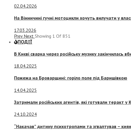
02.04.2026
На Вінничині гучні мотоцикли хочуть вилучати у вла
17.03.2026
Prev
Next
Showing
1
Of
851
ПОДІЇ
В Києві сварка через російську музику закінчилась в
18.04.2025
Пожежа на Броварщині: горіло поле під Баришівкою
14.04.2025
Затримали російських агентів, які готували теракт у К
24.10.2024
“Накачав” дитину психотропами та згвалтував – киян