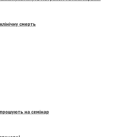
клінічну смерть
запрошують на семінар
озпочато!