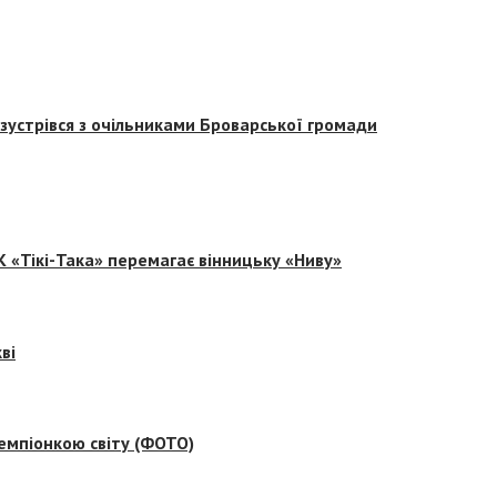
зустрівся з очільниками Броварської громади
 «Тікі-Така» перемагає вінницьку «Ниву»
ві
емпіонкою світу (ФОТО)