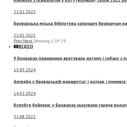
21.02.2022
Броварська міська бібліотека запрошує броварчан 
21.02.2022
Prev
Next
Showing
1
Of
19
ВІДЕО
У Броварах пожежники врятували дитину і собаку з 
13.05.2024
Апгрейд у броварській маршрутці: і доїхав, і помився
14.02.2024
Купуйте бойлери: у Броварах скасували гаряче водоп
31.08.2022