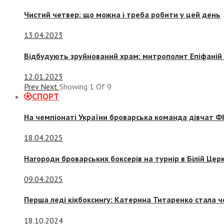
Чистий четвер: що можна і треба робити у цей день
13.04.2023
Відбудують зруйнований храм: митрополит Епіфаній 
12.01.2023
Prev
Next
Showing
1
Of
9
СПОРТ
На чемпіонаті України броварська команда дівчат ФК
18.04.2025
Нагороди броварських боксерів на турнір в Білій Церк
09.04.2025
Перша леді кікбоксингу: Катерина Титаренко стала ч
18.10.2024