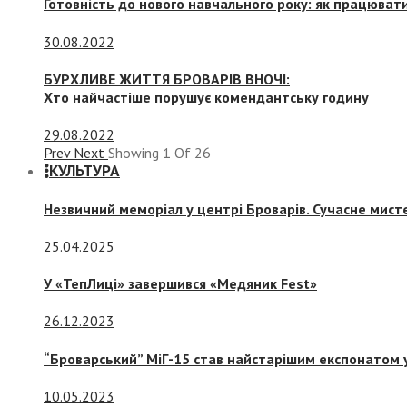
Готовність до нового навчального року: як працювати
30.08.2022
БУРХЛИВЕ ЖИТТЯ БРОВАРІВ ВНОЧІ:
Хто найчастіше порушує комендантську годину
29.08.2022
Prev
Next
Showing
1
Of
26
КУЛЬТУРА
Незвичний меморіал у центрі Броварів. Сучасне мис
25.04.2025
У «ТепЛиці» завершився «Медяник Fest»
26.12.2023
“Броварський” МіГ-15 став найстарішим експонатом у
10.05.2023