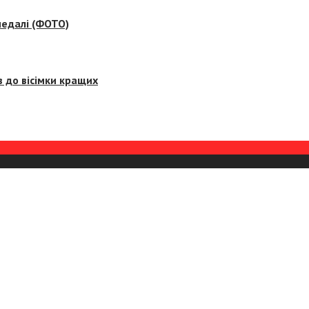
медалі (ФОТО)
 до вісімки кращих