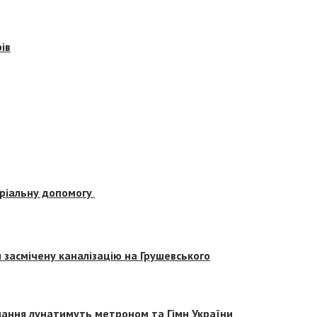
ів
еріальну допомогу
засмічену каналізацію на Грушевського
вчання лунатимуть метроном та Гімн України