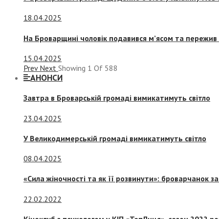
18.04.2025
На Броварщині чоловік подавився м’ясом та пережив 
15.04.2025
Prev
Next
Showing
1
Of
588
АНОНСИ
Завтра в Броварській громаді вимикатимуть світло
23.04.2025
У Великодимерській громаді вимикатимуть світло
08.04.2025
«Сила жіночності та як її розвинути»: броварчанок 
22.02.2022
Кіноклуб з психологом у КІП «ТепЛиця», сезон 2022 р