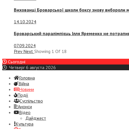
Вихованці Броварської школи боксу знову вибороли 
14.10.2024
Броварський паралімпієць Ілля Яременко не потрапив
07.09.2024
Prev
Next
Showing
1
Of
18
Сьогодні
Четверг 6 августа 2026
Головна
Війна
Новини
Події
Суспiльство
Анонси
Відео
Дайджест
Культура