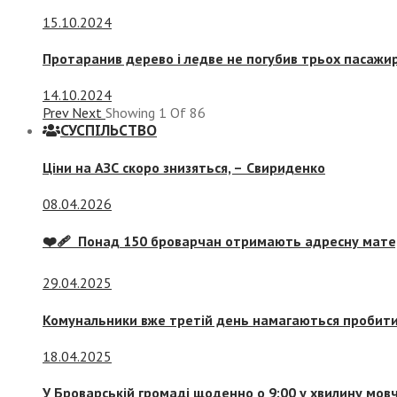
15.10.2024
Протаранив дерево і ледве не погубив трьох пасажир
14.10.2024
Prev
Next
Showing
1
Of
86
СУСПIЛЬСТВО
Ціни на АЗС скоро знизяться, –
Свириденко
08.04.2026
❤️‍🩹 Понад 150 броварчан отримають адресну мат
29.04.2025
Комунальники вже третій день намагаються пробити 
18.04.2025
У Броварській громаді щоденно о 9:00 у хвилину мо