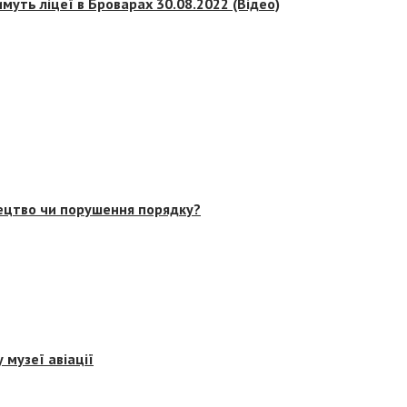
муть ліцеї в Броварах 30.08.2022 (Відео)
тецтво чи порушення порядку?
 музеї авіації