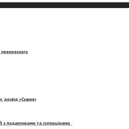
в прекрасного
и: досвід «Сушия»
 5 з подарунками та суперцінами