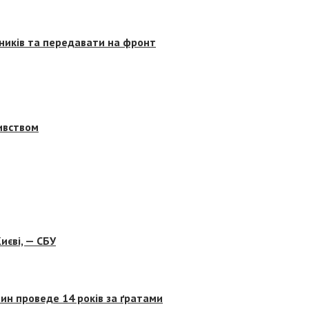
сників та передавати на фронт
бивством
иєві, — СБУ
ин проведе 14 років за ґратами