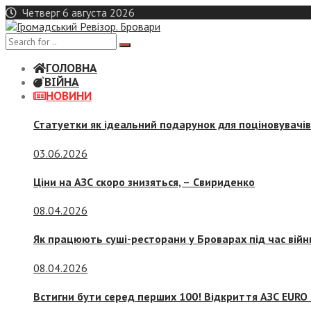
Skip
Четверг 6 августа 2026
to
content
ГОЛОВНА
ВІЙНА
НОВИНИ
Статуетки як ідеальний подарунок для поціновувачі
03.06.2026
Ціни на АЗС скоро знизяться, –
Свириденко
08.04.2026
Як працюють суші-ресторани у Броварах під час війн
08.04.2026
Встигни бути серед перших 100! Відкриття АЗС EURO