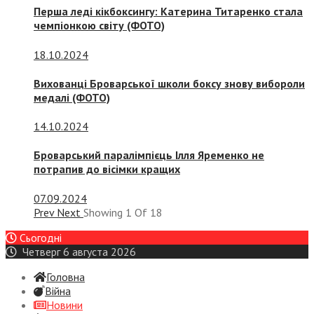
Перша леді кікбоксингу: Катерина Титаренко стала
чемпіонкою світу (ФОТО)
18.10.2024
Вихованці Броварської школи боксу знову вибороли
медалі (ФОТО)
14.10.2024
Броварський паралімпієць Ілля Яременко не
потрапив до вісімки кращих
07.09.2024
Prev
Next
Showing
1
Of
18
Сьогодні
Четверг 6 августа 2026
Головна
Війна
Новини