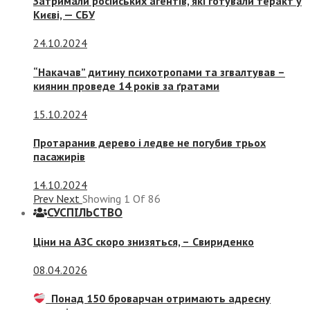
Затримали російських агентів, які готували теракт у
Києві, — СБУ
24.10.2024
“Накачав” дитину психотропами та згвалтував –
киянин проведе 14 років за ґратами
15.10.2024
Протаранив дерево і ледве не погубив трьох
пасажирів
14.10.2024
Prev
Next
Showing
1
Of
86
СУСПIЛЬСТВО
Ціни на АЗС скоро знизяться, –
Свириденко
08.04.2026
Понад 150 броварчан отримають адресну