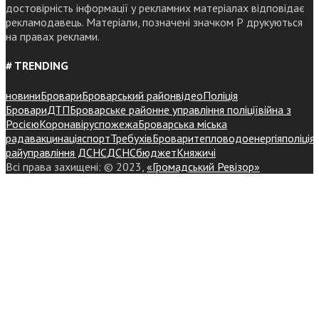
достовірність інформації у рекламних матеріалах відповідає
рекламодавець. Матеріали, позначені значком Р друкуються
на правах реклами.
# TRENDING
новини
Бровари
Броварський район
відео
Поліція
Бровари
ДТП
Броварське районне управління поліції
війна з
Росією
Коронавірус
пожежа
Броварська міська
рада
вакцинація
спорт
Требухів
Броваритепловодоенергія
поліція
райуправління ДСНС
ДСНС
бюджет
Княжичі
Всі права захищені: © 2023,
«Громадський Ревізор»