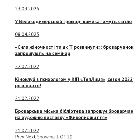
23.04.2025
У Великодимерській громаді вимикатимуть світло
08.04.2025
«Сила жіночності та як її розвинути»: броварчанок
запрошують на семінар
22.02.2022
Кіноклуб з психологом у КІП «ТепЛиця», сезон 2022
розпочато!
21.02.2022
Броварська міська бібліотека запрошує броварчан
на художню виставку «Живопис життя»
21.02.2022
Prev
Next
Showing
1
Of
19