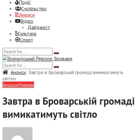
Події
Суспiльство
Анонси
Відео
Дайджест
Культура
Спорт
Анонси
Завтра в Броварській громаді вимикатимуть
світло
Анонси
Новини
Завтра в Броварській громаді
вимикатимуть світло