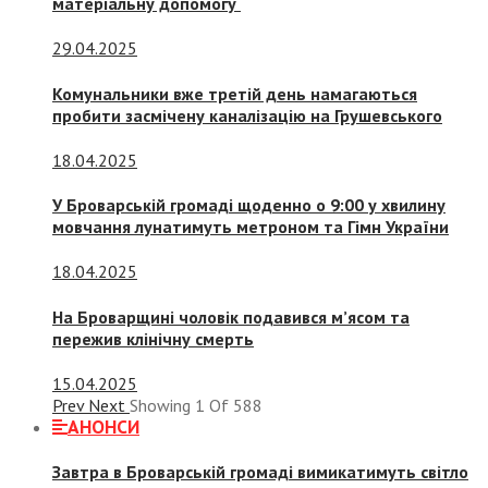
матеріальну допомогу
29.04.2025
Комунальники вже третій день намагаються
пробити засмічену каналізацію на Грушевського
18.04.2025
У Броварській громаді щоденно о 9:00 у хвилину
мовчання лунатимуть метроном та Гімн України
18.04.2025
На Броварщині чоловік подавився м’ясом та
пережив клінічну смерть
15.04.2025
Prev
Next
Showing
1
Of
588
АНОНСИ
Завтра в Броварській громаді вимикатимуть світло