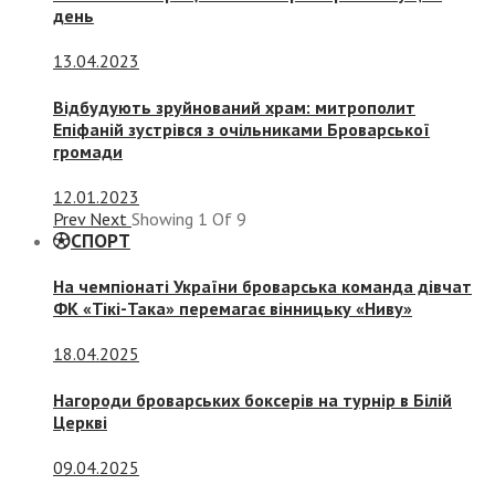
день
13.04.2023
Відбудують зруйнований храм: митрополит
Епіфаній зустрівся з очільниками Броварської
громади
12.01.2023
Prev
Next
Showing
1
Of
9
СПОРТ
На чемпіонаті України броварська команда дівчат
ФК «Тікі-Така» перемагає вінницьку «Ниву»
18.04.2025
Нагороди броварських боксерів на турнір в Білій
Церкві
09.04.2025