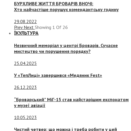
БУРХЛИВЕ ЖИТТЯ БРОВАРІВ ВНОЧІ:
Хто найчастіше порушує комендантську годину
29.08.2022
Prev
Next
Showing
1
Of
26
КУЛЬТУРА
Незвичний меморіал у центрі Броварів. Сучасне
мистецтво чи порушення порядку?
25.04.2025
У «ТепЛиці» завершився «Медяник Fest»
26.12.2023
“Броварський” МіГ-15 став найстарішим експонатом
у музеї авіації
10.05.2023
Чистий четвер: що можна і треба робити у цей