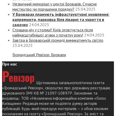
Незвичний меморіал у центрі Броварів. Сучасне
мистецтво чи порушення порядку?
25.04.2025
У Броварах планують інфраструктурні оновлення:
капремонти, парковка біля лікарні та укриття в
садочку
24.04.2025
Страшна ніч у столиці! Київ оговтується після
наймасштабнішої атаки з початку року!
24.04.2025
Завтра в Броварській громаді вимикатимуть світло
23.04.2025
Громадський Ревізор. Бровари
Про нас
Щотижнева загальнополітична газета
«Громадський Ревізор», свідоцтво про державну реєстрацію
друкованого ЗМІ КВ № 21097-10897Р. Засновник та
видавець: ТОВ «Незалежна інформаційна компанія «Голос
Київщини» Редакція може не поділяти думку авторів
публікацій. Будь-який передрук матеріалів – з обов’язковим
посиланням на газету «Громадський Ревізор». За зміст та