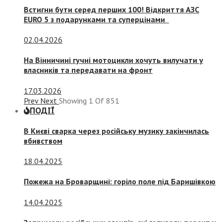
Встигни бути серед перших 100! Відкриття АЗС
EURO 5 з подарунками та суперцінами
02.04.2026
На Вінничині гучні мотоцикли хочуть вилучати у
власників та передавати на фронт
17.03.2026
Prev
Next
Showing
1
Of
851
ПОДІЇ
В Києві сварка через російську музику закінчилась
вбивством
18.04.2025
Пожежа на Броварщині: горіло поле під Баришівкою
14.04.2025