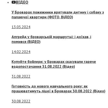
ВІДЕО
У Броварах пожежники врятували дитину і собаку з
палаючої квартири (ФОТО, ВІДЕО)
13.05.2024
Апгрейд у броварській маршрутці: і доїхав, і
помився (ВІДЕО)
14.02.2024
Купуйте бойлери: у Броварах скасували гаряче
водопостачання 31.08.2022 (Відео)
31.08.2022
Готовність до нового навчального року: як
працюватимуть ліцеї в Броварах 30.08.2022 (Відео)
30.08.2022