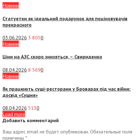
Новини
Статуетки як ідеальний подарунок для поціновувачів
прекрасного
03.06.2026
3 805
0
Новини
Ціни на АЗС скоро знизяться, –
Свириденко
08.04.2026
8 569
0
Новини
Як працюють суші-ресторани у Броварах під час війни:
досвід «Сушия»
08.04.2026
513
0
Load more
Добавить комментарий
Ваш адрес email не будет опубликован.
Обязательные поля
помечены
*