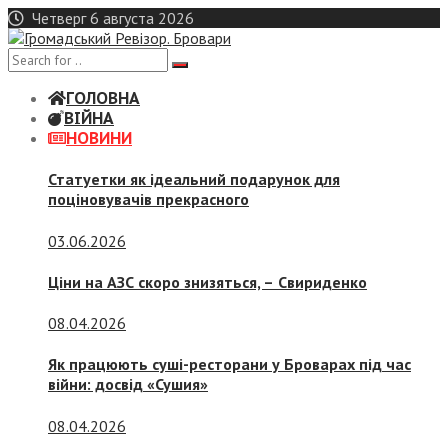
Skip
Четверг 6 августа 2026
to
content
ГОЛОВНА
ВІЙНА
НОВИНИ
Статуетки як ідеальний подарунок для
поціновувачів прекрасного
03.06.2026
Ціни на АЗС скоро знизяться, –
Свириденко
08.04.2026
Як працюють суші-ресторани у Броварах під час
війни: досвід «Сушия»
08.04.2026