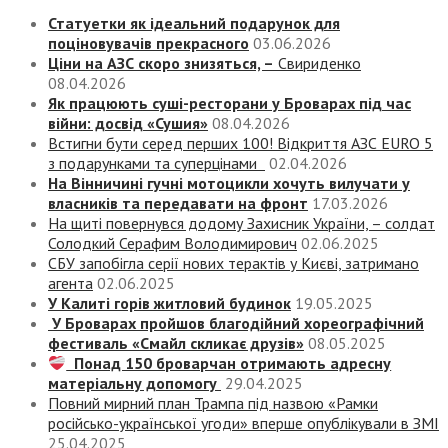
Статуетки як ідеальний подарунок для
поціновувачів прекрасного
03.06.2026
Ціни на АЗС скоро знизяться, –
Свириденко
08.04.2026
Як працюють суші-ресторани у Броварах під час
війни: досвід «Сушия»
08.04.2026
Встигни бути серед перших 100! Відкриття АЗС EURO 5
з подарунками та суперцінами
02.04.2026
На Вінничині гучні мотоцикли хочуть вилучати у
власників та передавати на фронт
17.03.2026
На щиті повернувся додому Захисник України, – солдат
Солодкий Серафим Володимирович
02.06.2025
СБУ запобігла серії нових терактів у Києві, затримано
агента
02.06.2025
У Калиті горів житловий будинок
19.05.2025
У Броварах пройшов благодійний хореографічний
фестиваль «Смайл скликає друзів»
08.05.2025
Понад 150 броварчан отримають адресну
матеріальну допомогу
29.04.2025
Повний мирний план Трампа під назвою «‎Рамки
російсько-української угоди» вперше опублікували в ЗМІ
25.04.2025