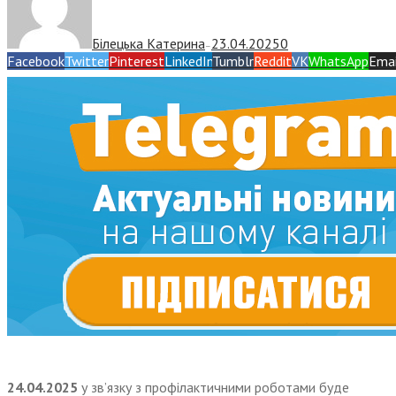
Білецька Катерина
23.04.2025
0
—
Facebook
Twitter
Pinterest
LinkedIn
Tumblr
Reddit
VK
WhatsApp
Emai
24.04.2025
у зв’язку з профілактичними роботами буде