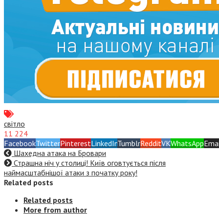
світло
11 224
Facebook
Twitter
Pinterest
LinkedIn
Tumblr
Reddit
VK
WhatsApp
Emai
Шахедна атака на Бровари
Страшна ніч у столиці! Київ оговтується після
наймасштабнішої атаки з початку року!
Related posts
Related posts
More from author