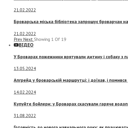
21.02.2022
Броварська міська бібліотека запрошує броварчан 
21.02.2022
Prev
Next
Showing
1
Of
19
ВІДЕО
У Броварах пожежники врятували дитину і собаку з 
13.05.2024
Апгрейд у броварській маршрутці: і доїхав, і помився
14.02.2024
Купуйте бойлери: у Броварах скасували гаряче водоп
31.08.2022
Готовність до нового навчального року: як працювати