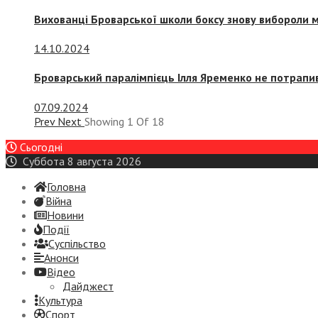
Вихованці Броварської школи боксу знову вибороли 
14.10.2024
Броварський паралімпієць Ілля Яременко не потрапив
07.09.2024
Prev
Next
Showing
1
Of
18
Сьогодні
Суббота 8 августа 2026
Головна
Війна
Новини
Події
Суспiльство
Анонси
Відео
Дайджест
Культура
Спорт