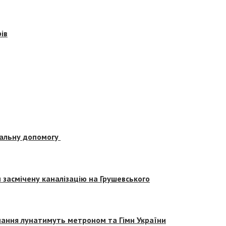
ів
альну допомогу
засмічену каналізацію на Грушевського
вчання лунатимуть метроном та Гімн України