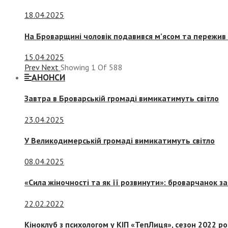
18.04.2025
На Броварщині чоловік подавився м’ясом та пережив 
15.04.2025
Prev
Next
Showing
1
Of
588
АНОНСИ
Завтра в Броварській громаді вимикатимуть світло
23.04.2025
У Великодимерській громаді вимикатимуть світло
08.04.2025
«Сила жіночності та як її розвинути»: броварчанок 
22.02.2022
Кіноклуб з психологом у КІП «ТепЛиця», сезон 2022 р