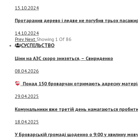
15.10.2024
Протаранив дерево і ледве не погубив трьох пасажир
14.10.2024
Prev
Next
Showing
1
Of
86
СУСПIЛЬСТВО
Ціни на АЗС скоро знизяться, –
Свириденко
08.04.2026
Понад 150 броварчан отримають адресну матері
29.04.2025
Комунальники вже третій день намагаються пробити 
18.04.2025
У Броварській громаді щоденно о 9:00 у хвилину мо