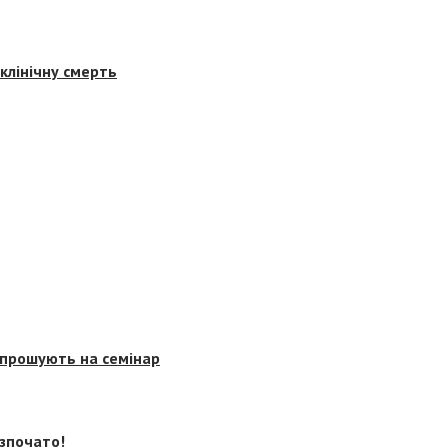
клінічну смерть
запрошують на семінар
озпочато!