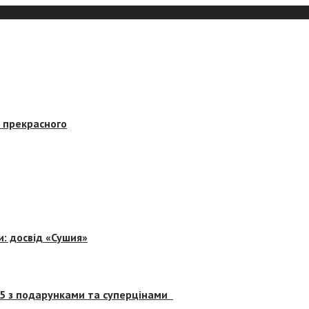
в прекрасного
и: досвід «Сушия»
 5 з подарунками та суперцінами