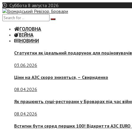
Skip
Суббота 8 августа 2026
to
content
ГОЛОВНА
ВІЙНА
НОВИНИ
Статуетки як ідеальний подарунок для поціновувачі
03.06.2026
Ціни на АЗС скоро знизяться, –
Свириденко
08.04.2026
Як працюють суші-ресторани у Броварах під час війн
08.04.2026
Встигни бути серед перших 100! Відкриття АЗС EURO