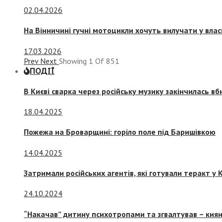
02.04.2026
На Вінничині гучні мотоцикли хочуть вилучати у вла
17.03.2026
Prev
Next
Showing
1
Of
851
ПОДІЇ
В Києві сварка через російську музику закінчилась в
18.04.2025
Пожежа на Броварщині: горіло поле під Баришівкою
14.04.2025
Затримали російських агентів, які готували теракт у К
24.10.2024
“Накачав” дитину психотропами та згвалтував – киян