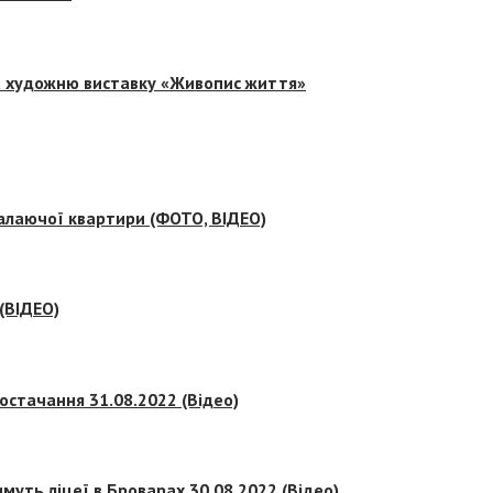
на художню виставку «Живопис життя»
палаючої квартири (ФОТО, ВІДЕО)
 (ВІДЕО)
остачання 31.08.2022 (Відео)
муть ліцеї в Броварах 30.08.2022 (Відео)