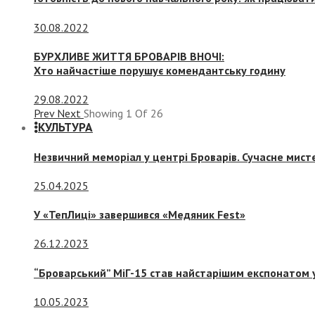
30.08.2022
БУРХЛИВЕ ЖИТТЯ БРОВАРІВ ВНОЧІ:
Хто найчастіше порушує комендантську годину
29.08.2022
Prev
Next
Showing
1
Of
26
КУЛЬТУРА
Незвичний меморіал у центрі Броварів. Сучасне мис
25.04.2025
У «ТепЛиці» завершився «Медяник Fest»
26.12.2023
“Броварський” МіГ-15 став найстарішим експонатом у
10.05.2023