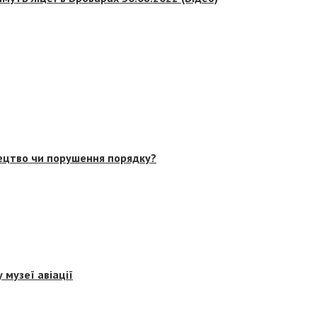
тецтво чи порушення порядку?
 музеї авіації