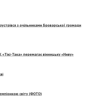
зустрівся з очільниками Броварської громади
 «Тікі-Така» перемагає вінницьку «Ниву»
ві
емпіонкою світу (ФОТО)