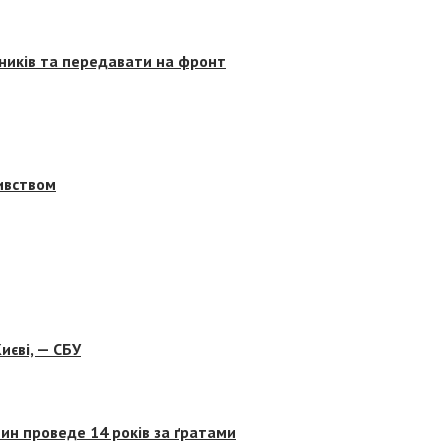
сників та передавати на фронт
бивством
иєві, — СБУ
ин проведе 14 років за ґратами