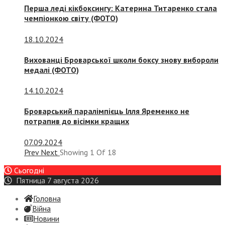
Перша леді кікбоксингу: Катерина Титаренко стала
чемпіонкою світу (ФОТО)
18.10.2024
Вихованці Броварської школи боксу знову вибороли
медалі (ФОТО)
14.10.2024
Броварський паралімпієць Ілля Яременко не
потрапив до вісімки кращих
07.09.2024
Prev
Next
Showing
1
Of
18
Сьогодні
Пятница 7 августа 2026
Головна
Війна
Новини