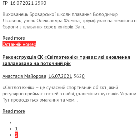
ГР
16.07.2021
259
0
—
Вихованець Броварської школи плавання Володимир
Лісовець, учень Олександра Фоміна, тріумфував на чемпіонаті
Європи з плавання серед юніорів. За п...
Read more
Останній номер
Реконструкція СК «Світлотехнік» триває: які оновлення
заплановано на поточний рік
Анастасія Майорова
16.07.2021
362
0
—
«Світлотехнік» – це сучасний спортивний об’єкт, який
регулярно приймає гостей з найвіддаленіших куточків України.
Тут проводяться змагання та чем...
Read more
1
2