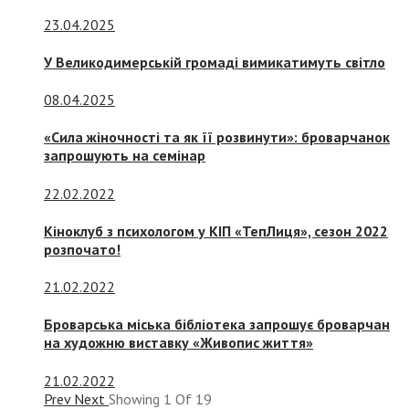
23.04.2025
У Великодимерській громаді вимикатимуть світло
08.04.2025
«Сила жіночності та як її розвинути»: броварчанок
запрошують на семінар
22.02.2022
Кіноклуб з психологом у КІП «ТепЛиця», сезон 2022
розпочато!
21.02.2022
Броварська міська бібліотека запрошує броварчан
на художню виставку «Живопис життя»
21.02.2022
Prev
Next
Showing
1
Of
19