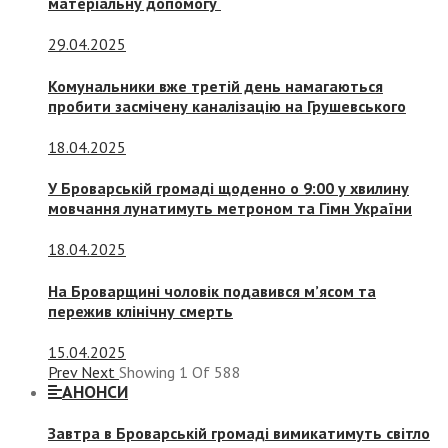
матеріальну допомогу
29.04.2025
Комунальники вже третій день намагаються
пробити засмічену каналізацію на Грушевського
18.04.2025
У Броварській громаді щоденно о 9:00 у хвилину
мовчання лунатимуть метроном та Гімн України
18.04.2025
На Броварщині чоловік подавився м’ясом та
пережив клінічну смерть
15.04.2025
Prev
Next
Showing
1
Of
588
АНОНСИ
Завтра в Броварській громаді вимикатимуть світло