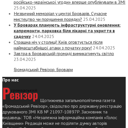
російсько-української угоди» вперше опублікували в ЗМІ
25.04.2025
Незвичний меморіал у центрі Броварів. Сучасне
мистецтво чи порушення порядку?
25.04.2025
У Броварах планують інфраструктурні оновлення:
капремонти, парковка біля лікарні та укриття в
садочку
24.04.2025
Страшна ніч у столиці! Київ оговтується після
наймасштабнішої атаки з початку року!
24.04.2025
Завтра в Броварській громаді вимикатимуть світло
23.04.2025
Громадський Ревізор. Бровари
Про нас
Щотижнева загальнополітична газета
«Громадський Ревізор», свідоцтво про державну реєстрацію
друкованого ЗМІ КВ № 21097-10897Р. Засновник та
видавець: ТОВ «Незалежна інформаційна компанія «Голос
Київщини» Редакція може не поділяти думку авторів