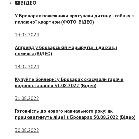
ВІДЕО
У Броварах пожежники врятували дитину і собаку з
палаючої квартири (ФОТО, ВІДЕО)
13.05.2024
Апгрейд у броварській маршрутці: і доїхав, і
помився (ВІДЕО)
14.02.2024
Купуйте бойлери: у Броварах скасували гаряче
водопостачання 31.08.2022 (Відео)
31.08.2022
Готовність до нового навчального року: як
працюватимуть ліцеї в Броварах 30.08.2022 (Відео)
30.08.2022