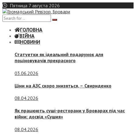
Skip
Пятница 7 августа 2026
to
content
ГОЛОВНА
ВІЙНА
НОВИНИ
Статуетки як ідеальний подарунок для
поціновувачів прекрасного
03.06.2026
Ціни на АЗС скоро знизяться, –
Свириденко
08.04.2026
Як працюють суші-ресторани у Броварах під час
війни: досвід «Сушия»
08.04.2026