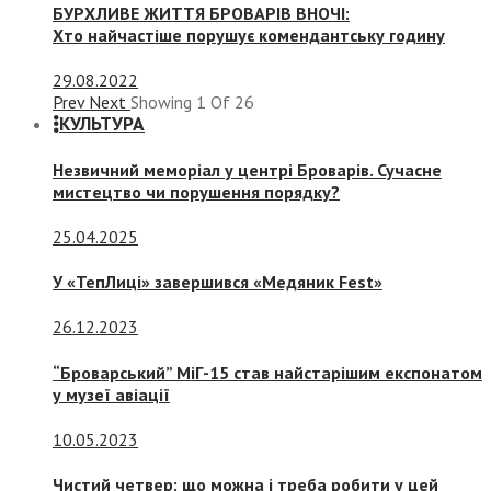
БУРХЛИВЕ ЖИТТЯ БРОВАРІВ ВНОЧІ:
Хто найчастіше порушує комендантську годину
29.08.2022
Prev
Next
Showing
1
Of
26
КУЛЬТУРА
Незвичний меморіал у центрі Броварів. Сучасне
мистецтво чи порушення порядку?
25.04.2025
У «ТепЛиці» завершився «Медяник Fest»
26.12.2023
“Броварський” МіГ-15 став найстарішим експонатом
у музеї авіації
10.05.2023
Чистий четвер: що можна і треба робити у цей