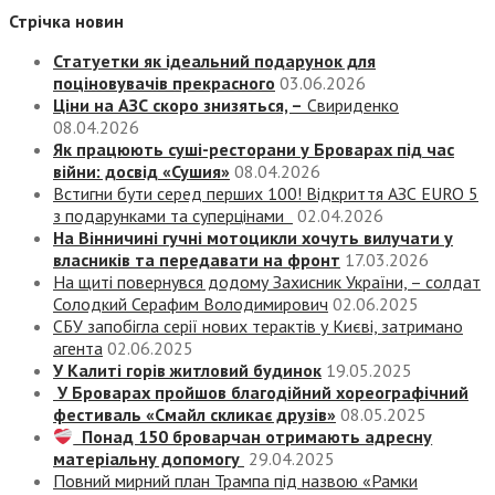
Стрічка новин
Статуетки як ідеальний подарунок для
поціновувачів прекрасного
03.06.2026
Ціни на АЗС скоро знизяться, –
Свириденко
08.04.2026
Як працюють суші-ресторани у Броварах під час
війни: досвід «Сушия»
08.04.2026
Встигни бути серед перших 100! Відкриття АЗС EURO 5
з подарунками та суперцінами
02.04.2026
На Вінничині гучні мотоцикли хочуть вилучати у
власників та передавати на фронт
17.03.2026
На щиті повернувся додому Захисник України, – солдат
Солодкий Серафим Володимирович
02.06.2025
СБУ запобігла серії нових терактів у Києві, затримано
агента
02.06.2025
У Калиті горів житловий будинок
19.05.2025
У Броварах пройшов благодійний хореографічний
фестиваль «Смайл скликає друзів»
08.05.2025
Понад 150 броварчан отримають адресну
матеріальну допомогу
29.04.2025
Повний мирний план Трампа під назвою «‎Рамки