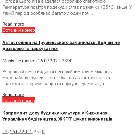
Погода цього літа видалася особливо спекотною.
Температура повітря подекуди сягає позначки +35°С і вище. У
такий період особливо багато людей поч...
Read more
Останній номер
Автостоянка на Грушевського зачинилась. Водіям не
дозволяють паркуватися
Марія Петренко
16.07.2021
289
0
—
Учорашній вечір видався неспокійним для мешканців
мікрорайону Грушевського. Платна автостоянка, яка
знаходиться прямо напроти парку «Перемога», з...
Read more
Останній номер
Капремонт даху будинку культури у Княжичах:
Управління будівництва, ЖКГІТ шукає виконавців
ГР
16.07.2021
232
0
—