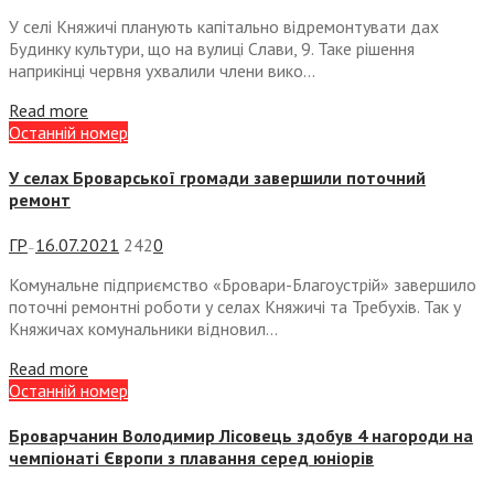
У селі Княжичі планують капітально відремонтувати дах
Будинку культури, що на вулиці Слави, 9. Таке рішення
наприкінці червня ухвалили члени вико...
Read more
Останній номер
У селах Броварської громади завершили поточний
ремонт
ГР
16.07.2021
242
0
—
Комунальне підприємство «Бровари-Благоустрій» завершило
поточні ремонтні роботи у селах Княжичі та Требухів. Так у
Княжичах комунальники відновил...
Read more
Останній номер
Броварчанин Володимир Лісовець здобув 4 нагороди на
чемпіонаті Європи з плавання серед юніорів