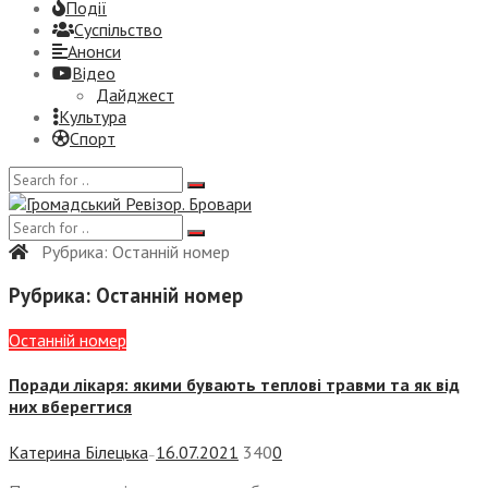
Події
Суспiльство
Анонси
Відео
Дайджест
Культура
Спорт
Рубрика:
Останній номер
Рубрика:
Останній номер
Останній номер
Поради лікаря: якими бувають теплові травми та як від
них вберегтися
Катерина Білецька
16.07.2021
340
0
—