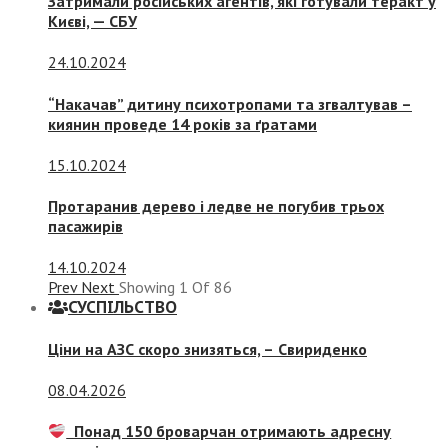
Затримали російських агентів, які готували теракт у
Києві, — СБУ
24.10.2024
“Накачав” дитину психотропами та згвалтував –
киянин проведе 14 років за ґратами
15.10.2024
Протаранив дерево і ледве не погубив трьох
пасажирів
14.10.2024
Prev
Next
Showing
1
Of
86
СУСПIЛЬСТВО
Ціни на АЗС скоро знизяться, –
Свириденко
08.04.2026
Понад 150 броварчан отримають адресну