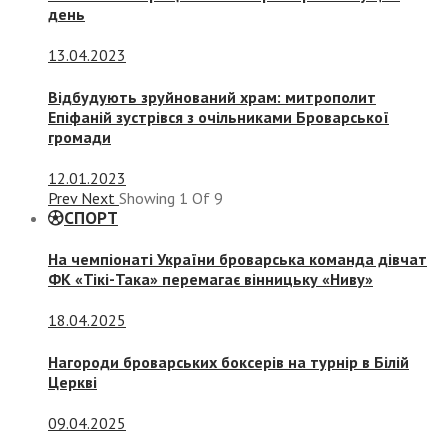
день
13.04.2023
Відбудують зруйнований храм: митрополит
Епіфаній зустрівся з очільниками Броварської
громади
12.01.2023
Prev
Next
Showing
1
Of
9
СПОРТ
На чемпіонаті України броварська команда дівчат
ФК «Тікі-Така» перемагає вінницьку «Ниву»
18.04.2025
Нагороди броварських боксерів на турнір в Білій
Церкві
09.04.2025