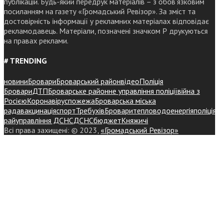
публікацій. Будь-який передрук матеріалів – з обов’язковим
посиланням на газету «Громадський Ревізор». За зміст та
достовірність інформації у рекламних матеріалах відповідає
рекламодавець. Матеріали, позначені значком Р друкуються
на правах реклами.
# TRENDING
новини
Бровари
Броварський район
відео
Поліція
Бровари
ДТП
Броварське районне управління поліції
війна з
Росією
Коронавірус
пожежа
Броварська міська
рада
вакцинація
спорт
Требухів
Броваритепловодоенергія
поліція
райуправління ДСНС
ДСНС
бюджет
Княжичі
Всі права захищені: © 2023,
«Громадський Ревізор»