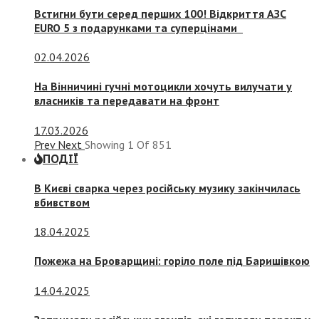
Встигни бути серед перших 100! Відкриття АЗС
EURO 5 з подарунками та суперцінами
02.04.2026
На Вінничині гучні мотоцикли хочуть вилучати у
власників та передавати на фронт
17.03.2026
Prev
Next
Showing
1
Of
851
ПОДІЇ
В Києві сварка через російську музику закінчилась
вбивством
18.04.2025
Пожежа на Броварщині: горіло поле під Баришівкою
14.04.2025