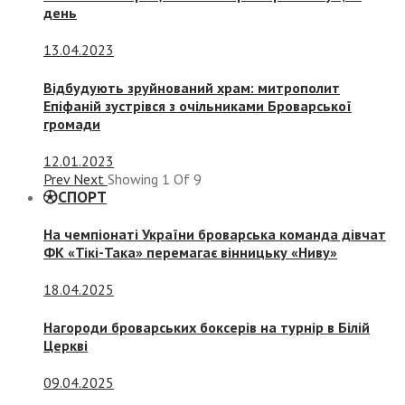
день
13.04.2023
Відбудують зруйнований храм: митрополит
Епіфаній зустрівся з очільниками Броварської
громади
12.01.2023
Prev
Next
Showing
1
Of
9
СПОРТ
На чемпіонаті України броварська команда дівчат
ФК «Тікі-Така» перемагає вінницьку «Ниву»
18.04.2025
Нагороди броварських боксерів на турнір в Білій
Церкві
09.04.2025