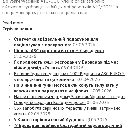
До уваги учасників АТО/ООС, членів сімей загиблих
військовослужбовців та бійців-добровольців АТО/ООС! За
програмою Броварської міської ради з над...
Read more
Стрічка новин
Статуетки як ідеальний подарунок для
поціновувачів прекрасного
03.06.2026
Ціни на АЗС скоро знизяться, –
Свириденко
08.04.2026
Як працюють суші-ресторани у Броварах під час
війни: досвід «Сушия»
08.04.2026
Встигни бути серед перших 100! Відкриття АЗС EURO 5
з подарунками та суперцінами
02.04.2026
На Вінничині гучні мотоцикли хочуть вилучати у
власників та передавати на фронт
17.03.2026
На щиті повернувся додому Захисник України, – солдат
Солодкий Серафим Володимирович
02.06.2025
СБУ запобігла серії нових терактів у Києві, затримано
агента
02.06.2025
У Калиті горів житловий будинок
19.05.2025
У Броварах пройшов благодійний хореографічний