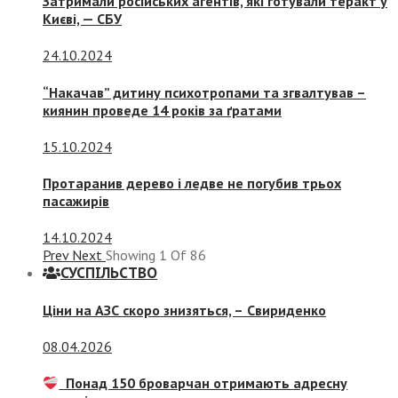
Затримали російських агентів, які готували теракт у
Києві, — СБУ
24.10.2024
“Накачав” дитину психотропами та згвалтував –
киянин проведе 14 років за ґратами
15.10.2024
Протаранив дерево і ледве не погубив трьох
пасажирів
14.10.2024
Prev
Next
Showing
1
Of
86
СУСПIЛЬСТВО
Ціни на АЗС скоро знизяться, –
Свириденко
08.04.2026
Понад 150 броварчан отримають адресну