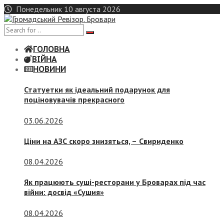
Skip
Понедельник 10 августа 2026
to
content
ГОЛОВНА
ВІЙНА
НОВИНИ
Статуетки як ідеальний подарунок для
поціновувачів прекрасного
03.06.2026
Ціни на АЗС скоро знизяться, –
Свириденко
08.04.2026
Як працюють суші-ресторани у Броварах під час
війни: досвід «Сушия»
08.04.2026