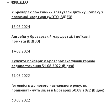
ВІДЕО
У Броварах пожежники врятували дитину і собаку з
палаючої квартири (ФОТО, ВІДЕО)
13.05.2024
Апгрейд у броварській маршрутці: і доїхав, і
помився (ВІДЕО)
14.02.2024
Купуйте бойлери: у Броварах скасували гаряче
водопостачання 31.08.2022 (Відео)
31.08.2022
Готовність до нового навчального року: як
працюватимуть ліцеї в Броварах 30.08.2022 (Відео)
30.08.2022