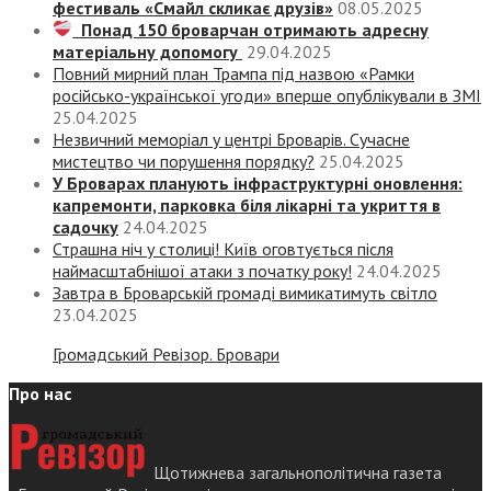
фестиваль «Смайл скликає друзів»
08.05.2025
Понад 150 броварчан отримають адресну
матеріальну допомогу
29.04.2025
Повний мирний план Трампа під назвою «‎Рамки
російсько-української угоди» вперше опублікували в ЗМІ
25.04.2025
Незвичний меморіал у центрі Броварів. Сучасне
мистецтво чи порушення порядку?
25.04.2025
У Броварах планують інфраструктурні оновлення:
капремонти, парковка біля лікарні та укриття в
садочку
24.04.2025
Страшна ніч у столиці! Київ оговтується після
наймасштабнішої атаки з початку року!
24.04.2025
Завтра в Броварській громаді вимикатимуть світло
23.04.2025
Громадський Ревізор. Бровари
Про нас
Щотижнева загальнополітична газета