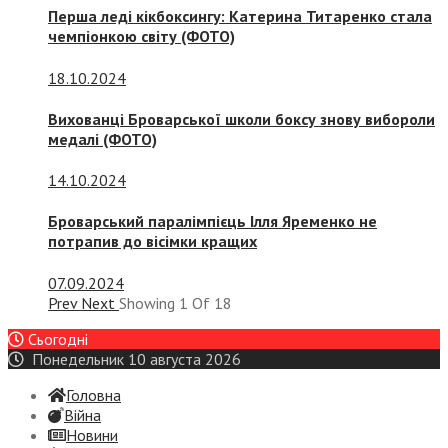
Перша леді кікбоксингу: Катерина Титаренко стала
чемпіонкою світу (ФОТО)
18.10.2024
Вихованці Броварської школи боксу знову вибороли
медалі (ФОТО)
14.10.2024
Броварський паралімпієць Ілля Яременко не
потрапив до вісімки кращих
07.09.2024
Prev
Next
Showing
1
Of
18
Сьогодні
Понедельник 10 августа 2026
Головна
Війна
Новини