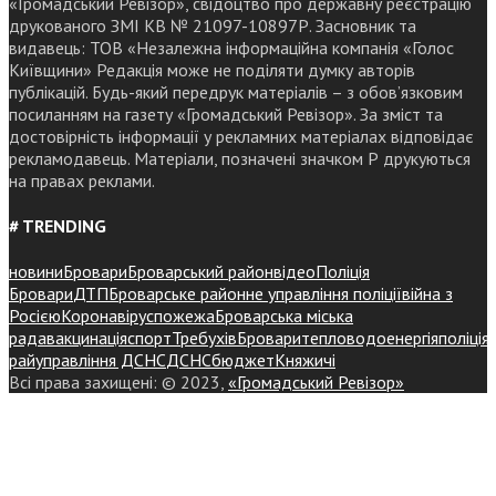
«Громадський Ревізор», свідоцтво про державну реєстрацію
друкованого ЗМІ КВ № 21097-10897Р. Засновник та
видавець: ТОВ «Незалежна інформаційна компанія «Голос
Київщини» Редакція може не поділяти думку авторів
публікацій. Будь-який передрук матеріалів – з обов’язковим
посиланням на газету «Громадський Ревізор». За зміст та
достовірність інформації у рекламних матеріалах відповідає
рекламодавець. Матеріали, позначені значком Р друкуються
на правах реклами.
# TRENDING
новини
Бровари
Броварський район
відео
Поліція
Бровари
ДТП
Броварське районне управління поліції
війна з
Росією
Коронавірус
пожежа
Броварська міська
рада
вакцинація
спорт
Требухів
Броваритепловодоенергія
поліція
райуправління ДСНС
ДСНС
бюджет
Княжичі
Всі права захищені: © 2023,
«Громадський Ревізор»