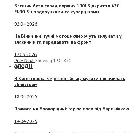
Встигни бути серед перших 100! Відкриття АЗС
EURO 5 з подарунками та суперцінами
02.04.2026
На Вінничині гучні мотоцикли хочуть вилучати у
власників та передавати на фронт
17.03.2026
Prev
Next
Showing
1
Of
851
ПОДІЇ
В Києві сварка через російську музику закінчилась
вбивством
18.04.2025
Пожежа на Броварщині: горіло поле під Баришівкою
14.04.2025