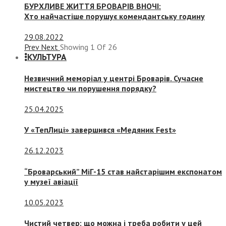
БУРХЛИВЕ ЖИТТЯ БРОВАРІВ ВНОЧІ:
Хто найчастіше порушує комендантську годину
29.08.2022
Prev
Next
Showing
1
Of
26
КУЛЬТУРА
Незвичний меморіал у центрі Броварів. Сучасне
мистецтво чи порушення порядку?
25.04.2025
У «ТепЛиці» завершився «Медяник Fest»
26.12.2023
“Броварський” МіГ-15 став найстарішим експонатом
у музеї авіації
10.05.2023
Чистий четвер: що можна і треба робити у цей