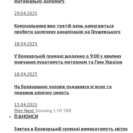
матеріальну допомогу
29.04.2025
Комунальники вже третій день намагаються
пробити засмічену каналізацію на Грушевського
18.04.2025
У Броварській громаді щоденно о 9:00 у хвилину
мовчання лунатимуть метроном та Гімн України
18.04.2025
На Броварщині чоловік подавився м’ясом та
пережив клінічну смерть
15.04.2025
Prev
Next
Showing
1
Of
588
АНОНСИ
Завтра в Броварській громаді вимикатимуть світло