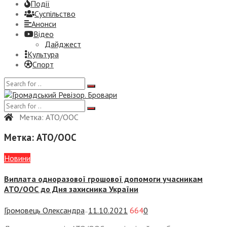
Події
Суспiльство
Анонси
Відео
Дайджест
Культура
Спорт
Метка:
АТО/ООС
Метка:
АТО/ООС
Новини
Виплата одноразової грошової допомоги учасникам
АТО/ООС до Дня захисника України
Громовець Олександра
11.10.2021
664
0
—