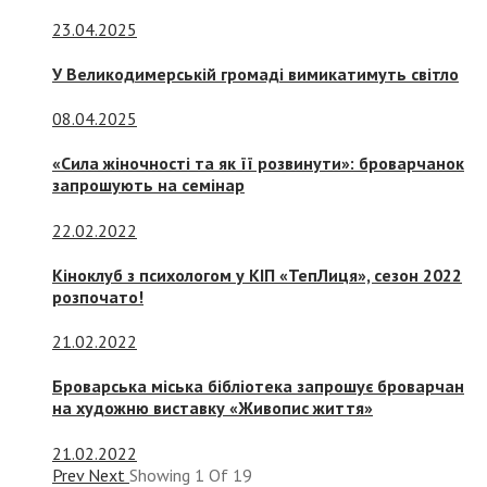
23.04.2025
У Великодимерській громаді вимикатимуть світло
08.04.2025
«Сила жіночності та як її розвинути»: броварчанок
запрошують на семінар
22.02.2022
Кіноклуб з психологом у КІП «ТепЛиця», сезон 2022
розпочато!
21.02.2022
Броварська міська бібліотека запрошує броварчан
на художню виставку «Живопис життя»
21.02.2022
Prev
Next
Showing
1
Of
19