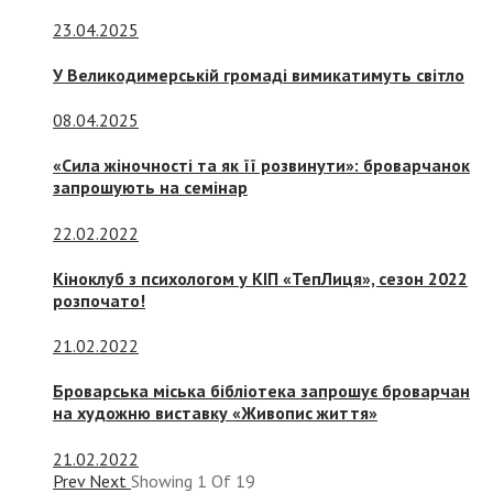
23.04.2025
У Великодимерській громаді вимикатимуть світло
08.04.2025
«Сила жіночності та як її розвинути»: броварчанок
запрошують на семінар
22.02.2022
Кіноклуб з психологом у КІП «ТепЛиця», сезон 2022
розпочато!
21.02.2022
Броварська міська бібліотека запрошує броварчан
на художню виставку «Живопис життя»
21.02.2022
Prev
Next
Showing
1
Of
19