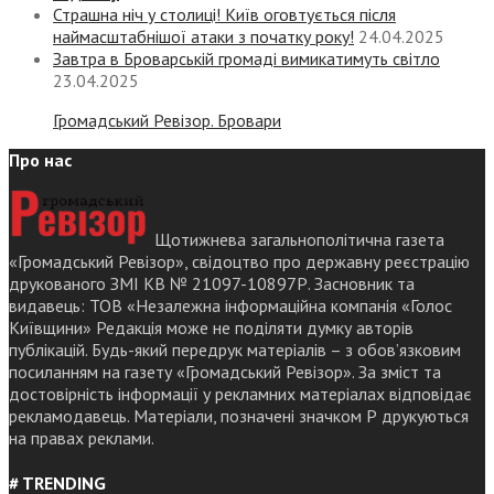
Страшна ніч у столиці! Київ оговтується після
наймасштабнішої атаки з початку року!
24.04.2025
Завтра в Броварській громаді вимикатимуть світло
23.04.2025
Громадський Ревізор. Бровари
Про нас
Щотижнева загальнополітична газета
«Громадський Ревізор», свідоцтво про державну реєстрацію
друкованого ЗМІ КВ № 21097-10897Р. Засновник та
видавець: ТОВ «Незалежна інформаційна компанія «Голос
Київщини» Редакція може не поділяти думку авторів
публікацій. Будь-який передрук матеріалів – з обов’язковим
посиланням на газету «Громадський Ревізор». За зміст та
достовірність інформації у рекламних матеріалах відповідає
рекламодавець. Матеріали, позначені значком Р друкуються
на правах реклами.
# TRENDING