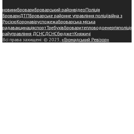
новини
Бровари
Броварський район
відео
Поліція
Бровари
ДТП
Броварське районне управління поліції
війна з
Росією
Коронавірус
пожежа
Броварська міська
рада
вакцинація
спорт
Требухів
Броваритепловодоенергія
поліція
райуправління ДСНС
ДСНС
бюджет
Княжичі
Всі права захищені: © 2023,
«Громадський Ревізор»