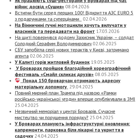
Як працюють суші-ресторани у Броварах під час
війни: досвід «Сушия»
08.04.2026
Встигни бути серед перших 100! Відкриття АЗС EURO 5
з подарунками та суперцінами
02.04.2026
На Вінничині гучні мотоцикли хочуть вилучати у
власників та передавати на фронт
17.03.2026
На щиті повернувся додому Захисник України, – солдат
Солодкий Серафим Володимирович
02.06.2025
СБУ запобігла серії нових терактів у Києві, затримано
агента
02.06.2025
У Калиті горів житловий будинок
19.05.2025
У Броварах пройшов благодійний хореографічний
фестиваль «Смайл скликає друзів»
08.05.2025
Понад 150 броварчан отримають адресну
матеріальну допомогу
29.04.2025
Повний мирний план Трампа під назвою «‎Рамки
російсько-української угоди» вперше опублікували в ЗМІ
25.04.2025
Незвичний меморіал у центрі Броварів. Сучасне
мистецтво чи порушення порядку?
25.04.2025
У Броварах планують інфраструктурні оновлення:
капремонти, парковка біля лікарні та укриття в
садочку
24.04.2025