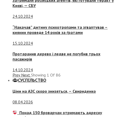
Затримали російських агентів, які готували теракт у
Києві, — СБУ
24.10.2024
“Накачав” дитину психотропами та згвалтував –
киянин проведе 14 років за ґратами
15.10.2024
Протаранив дерево і ледве не погубив трьох
пасажирів
14.10.2024
Prev
Next
Showing
1
Of
86
СУСПIЛЬСТВО
Ціни на АЗС скоро знизяться, –
Свириденко
08.04.2026
Понад 150 броварчан отримають адресну