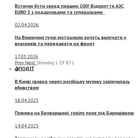
Встигни бути серед перших 100! Відкриття АЗС
EURO 5 з подарунками та суперцінами
02.04.2026
На Вінничині гучні мотоцикли хочуть вилучати у
власників та передавати на фронт
17.03.2026
Prev
Next
Showing
1
Of
851
ПОДІЇ
В Києві сварка через російську музику закінчилась
вбивством
18.04.2025
Пожежа на Броварщині: горіло поле під Баришівкою
14.04.2025