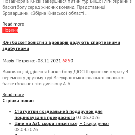
Позавчора в Києві завершився п’ятий тур Вищої ліги України з
баскетболу серед жіночих команд. Представниці
Броварщини, «Збірна Київської області ...
Read more
Новини
Юні баскетболісти з Броварів радують спортивними
здобутками
Марія Петренко
08.11.2021
685
0
—
Вихованці відділення баскетболу ДЮСШ принесли одразу 4
перемоги у другому турі Всеукраїнської юнацької юнацької
баскетбольної ліги дивізіону А. Б...
Read more
Стрічка новин
Статуетки як ідеальний подарунок для
поціновувачів прекрасного
03.06.2026
Ціни на АЗС скоро знизяться, –
Свириденко
08.04.2026