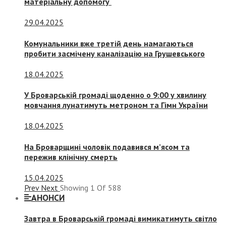
матеріальну допомогу
29.04.2025
Комунальники вже третій день намагаються
пробити засмічену каналізацію на Грушевського
18.04.2025
У Броварській громаді щоденно о 9:00 у хвилину
мовчання лунатимуть метроном та Гімн України
18.04.2025
На Броварщині чоловік подавився м’ясом та
пережив клінічну смерть
15.04.2025
Prev
Next
Showing
1
Of
588
АНОНСИ
Завтра в Броварській громаді вимикатимуть світло