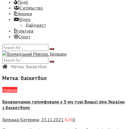
Події
Суспiльство
Анонси
Відео
Дайджест
Культура
Спорт
Метка:
баскетбол
Метка:
баскетбол
Новини
Броварчанки тріумфували у 5-му турі Вищої ліги України
з баскетболу
Білецька Катерина
23.11.2021
626
0
—