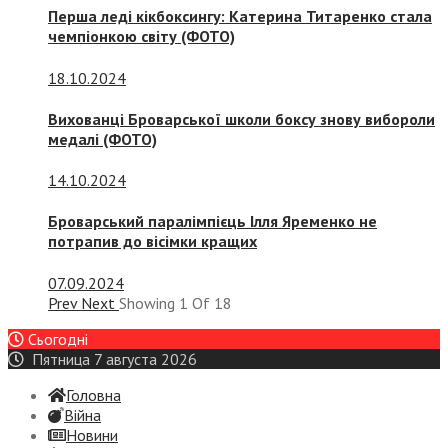
Перша леді кікбоксингу: Катерина Титаренко стала
чемпіонкою світу (ФОТО)
18.10.2024
Вихованці Броварської школи боксу знову вибороли
медалі (ФОТО)
14.10.2024
Броварський паралімпієць Ілля Яременко не
потрапив до вісімки кращих
07.09.2024
Prev
Next
Showing
1
Of
18
Сьогодні
Пятница 7 августа 2026
Головна
Війна
Новини