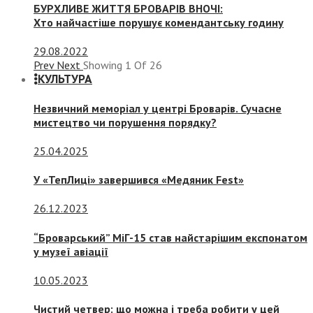
БУРХЛИВЕ ЖИТТЯ БРОВАРІВ ВНОЧІ:
Хто найчастіше порушує комендантську годину
29.08.2022
Prev
Next
Showing
1
Of
26
КУЛЬТУРА
Незвичний меморіал у центрі Броварів. Сучасне
мистецтво чи порушення порядку?
25.04.2025
У «ТепЛиці» завершився «Медяник Fest»
26.12.2023
“Броварський” МіГ-15 став найстарішим експонатом
у музеї авіації
10.05.2023
Чистий четвер: що можна і треба робити у цей