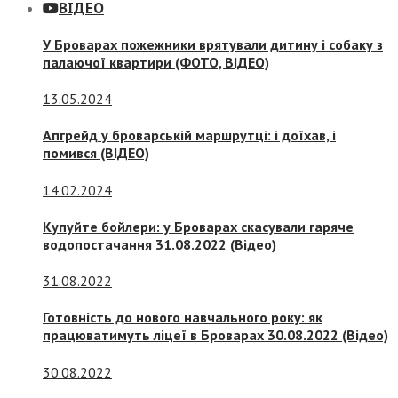
ВІДЕО
У Броварах пожежники врятували дитину і собаку з
палаючої квартири (ФОТО, ВІДЕО)
13.05.2024
Апгрейд у броварській маршрутці: і доїхав, і
помився (ВІДЕО)
14.02.2024
Купуйте бойлери: у Броварах скасували гаряче
водопостачання 31.08.2022 (Відео)
31.08.2022
Готовність до нового навчального року: як
працюватимуть ліцеї в Броварах 30.08.2022 (Відео)
30.08.2022