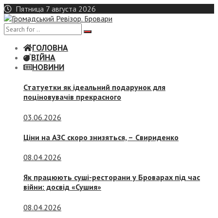
Skip
Пятница 7 августа 2026
to
content
ГОЛОВНА
ВІЙНА
НОВИНИ
Статуетки як ідеальний подарунок для
поціновувачів прекрасного
03.06.2026
Ціни на АЗС скоро знизяться, –
Свириденко
08.04.2026
Як працюють суші-ресторани у Броварах під час
війни: досвід «Сушия»
08.04.2026