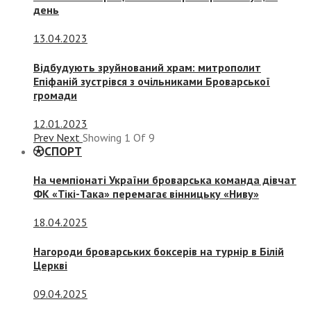
день
13.04.2023
Відбудують зруйнований храм: митрополит
Епіфаній зустрівся з очільниками Броварської
громади
12.01.2023
Prev
Next
Showing
1
Of
9
СПОРТ
На чемпіонаті України броварська команда дівчат
ФК «Тікі-Така» перемагає вінницьку «Ниву»
18.04.2025
Нагороди броварських боксерів на турнір в Білій
Церкві
09.04.2025