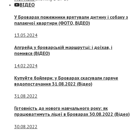
ВІДЕО
У Броварах пожежники врятували дитину і собаку з
палаючої квартири (ФОТО, ВІДЕО)
13.05.2024
Апгрейд у броварській маршрутці: і доїхав, і
помився (ВІДЕО)
14.02.2024
Купуйте бойлери: у Броварах скасували гаряче
водопостачання 31.08.2022 (Відео)
31.08.2022
Готовність до нового навчального року: як
працюватимуть ліцеї в Броварах 30.08.2022 (Відео)
30.08.2022