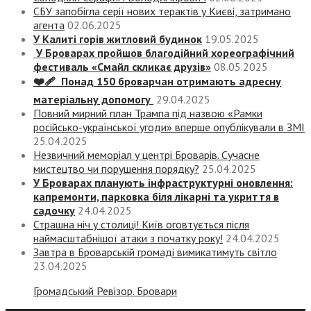
СБУ запобігла серії нових терактів у Києві, затримано
агента
02.06.2025
У Калиті горів житловий будинок
19.05.2025
У Броварах пройшов благодійний хореографічний
фестиваль «Смайл скликає друзів»
08.05.2025
❤️‍🩹 Понад 150 броварчан отримають адресну
матеріальну допомогу
29.04.2025
Повний мирний план Трампа під назвою «‎Рамки
російсько-української угоди» вперше опублікували в ЗМІ
25.04.2025
Незвичний меморіал у центрі Броварів. Сучасне
мистецтво чи порушення порядку?
25.04.2025
У Броварах планують інфраструктурні оновлення:
капремонти, парковка біля лікарні та укриття в
садочку
24.04.2025
Страшна ніч у столиці! Київ оговтується після
наймасштабнішої атаки з початку року!
24.04.2025
Завтра в Броварській громаді вимикатимуть світло
23.04.2025
Громадський Ревізор. Бровари