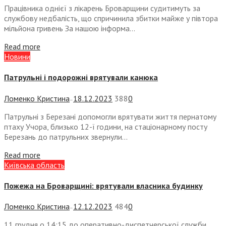
Працівника однієї з лікарень Броварщини судитимуть за
службову недбалість, що спричинила збитки майже у півтора
мільйона гривень За нашою інформа...
Read more
Новини
Патрульні і подорожні врятували канюка
Ломенко Кристина
18.12.2023
388
0
—
Патрульні з Березані допомогли врятувати життя пернатому
птаху Учора, близько 12-ї години, на стаціонарному посту
Березань до патрульних звернули...
Read more
Київська область
Пожежа на Броварщині: врятували власника будинку
Ломенко Кристина
12.12.2023
484
0
—
11 грудня о 14:15 до оперативно-диспетчерської служби