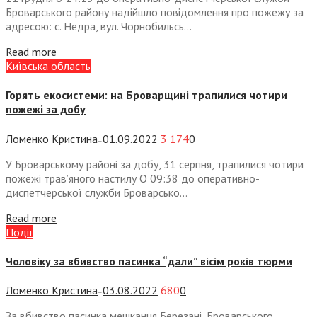
Броварського району надійшло повідомлення про пожежу за
адресою: с. Недра, вул. Чорнобильсь...
Read more
Київська область
Горять екосистеми: на Броварщині трапилися чотири
пожежі за добу
Ломенко Кристина
01.09.2022
3 174
0
—
У Броварському районі за добу, 31 серпня, трапилися чотири
пожежі трав’яного настилу О 09:38 до оперативно-
диспетчерської служби Броварсько...
Read more
Події
Чоловіку за вбивство пасинка “дали” вісім років тюрми
Ломенко Кристина
03.08.2022
680
0
—
За вбивство пасинка мешканця Березані, Броварського