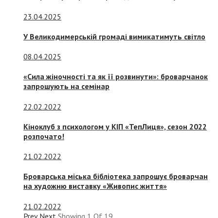
23.04.2025
У Великодимерській громаді вимикатимуть світло
08.04.2025
«Сила жіночності та як її розвинути»: броварчанок
запрошують на семінар
22.02.2022
Кіноклуб з психологом у КІП «ТепЛиця», сезон 2022
розпочато!
21.02.2022
Броварська міська бібліотека запрошує броварчан
на художню виставку «Живопис життя»
21.02.2022
Prev
Next
Showing
1
Of
19