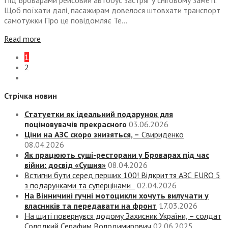
Під Броварами рейсовий автобус застряг у сніговому заметі.
Щоб поїхати далі, пасажирам довелося штовхати транспорт
самотужки Про це повідомляє Те...
Read more
1
2
Стрічка новин
Статуетки як ідеальний подарунок для
поціновувачів прекрасного
03.06.2026
Ціни на АЗС скоро знизяться, –
Свириденко
08.04.2026
Як працюють суші-ресторани у Броварах під час
війни: досвід «Сушия»
08.04.2026
Встигни бути серед перших 100! Відкриття АЗС EURO 5
з подарунками та суперцінами
02.04.2026
На Вінничині гучні мотоцикли хочуть вилучати у
власників та передавати на фронт
17.03.2026
На щиті повернувся додому Захисник України, – солдат
Солодкий Серафим Володимирович
02.06.2025