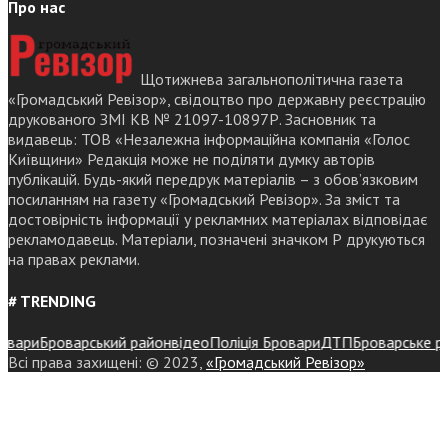
Про нас
Щотижнева загальнополітична газета
«Громадський Ревізор», свідоцтво про державну реєстрацію
друкованого ЗМІ КВ № 21097-10897Р. Засновник та
видавець: ТОВ «Незалежна інформаційна компанія «Голос
Київщини» Редакція може не поділяти думку авторів
публікацій. Будь-який передрук матеріалів – з обов’язковим
посиланням на газету «Громадський Ревізор». За зміст та
достовірність інформації у рекламних матеріалах відповідає
рекламодавець. Матеріали, позначені значком Р друкуються
на правах реклами.
# TRENDING
ари
Броварський район
відео
Поліція Бровари
ДТП
Броварське райо
Всі права захищені: © 2023,
«Громадський Ревізор»