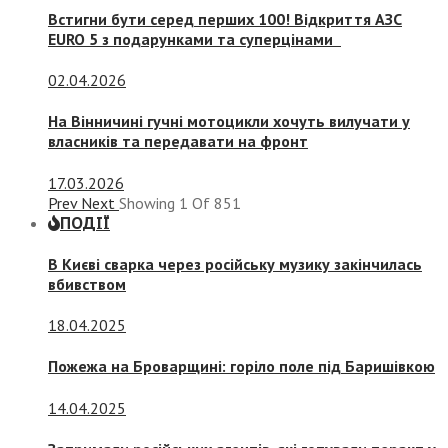
Встигни бути серед перших 100! Відкриття АЗС
EURO 5 з подарунками та суперцінами
02.04.2026
На Вінничині гучні мотоцикли хочуть вилучати у
власників та передавати на фронт
17.03.2026
Prev
Next
Showing
1
Of
851
ПОДІЇ
В Києві сварка через російську музику закінчилась
вбивством
18.04.2025
Пожежа на Броварщині: горіло поле під Баришівкою
14.04.2025