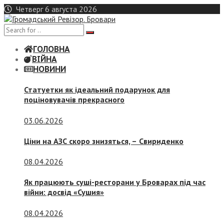
Skip
Четверг 6 августа 2026
to
content
ГОЛОВНА
ВІЙНА
НОВИНИ
Статуетки як ідеальний подарунок для
поціновувачів прекрасного
03.06.2026
Ціни на АЗС скоро знизяться, –
Свириденко
08.04.2026
Як працюють суші-ресторани у Броварах під час
війни: досвід «Сушия»
08.04.2026