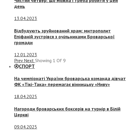
Чистий четвер: що можна і треба робити у цей
день
13.04.2023
Відбудують зруйнований храм: митрополит
Епіфаній зустрівся з очільниками Броварської
громади
12.01.2023
Prev
Next
Showing
1
Of
9
СПОРТ
На чемпіонаті України броварська команда дівчат
ФК «Тікі-Така» перемагає вінницьку «Ниву»
18.04.2025
Нагороди броварських боксерів на турнір в Білій
Церкві
09.04.2025