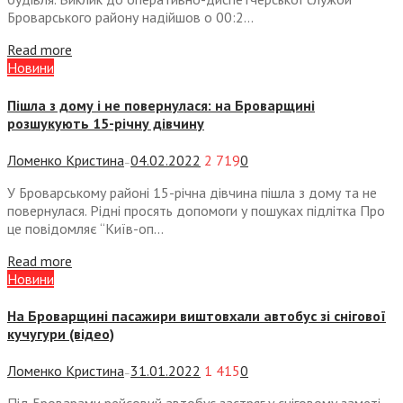
Броварського району надійшов о 00:2...
Read more
Новини
Пішла з дому і не повернулася: на Броварщині
розшукують 15-річну дівчину
Ломенко Кристина
04.02.2022
2 719
0
—
У Броварському районі 15-річна дівчина пішла з дому та не
повернулася. Рідні просять допомоги у пошуках підлітка Про
це повідомляє “Київ-оп...
Read more
Новини
На Броварщині пасажири виштовхали автобус зі снігової
кучугури (відео)
Ломенко Кристина
31.01.2022
1 415
0
—