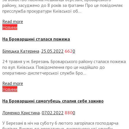
району, засуджено до 8 років за ґратами Про це повідомляє
пресслужба прокуратури Київської об...
Read more
Новини
На Броварщині сталася пожежа
Білецька Катерина
25.05.2022
662
0
—
24 травня у м. Березань Броварського району сталася пожежа
по вул. Київська. Повідомлення про це надійшло до
оперативно-диспетчерської служби Бро...
Read more
Новини
На Броварщині самогубець спалив себе заживо
Ломенко Кристина
07.02.2022
880
0
—
У Березані в ніч на суботу 6 лютого загорілася господарча
будівля. Виклик до оперативно-диспетчерської служби