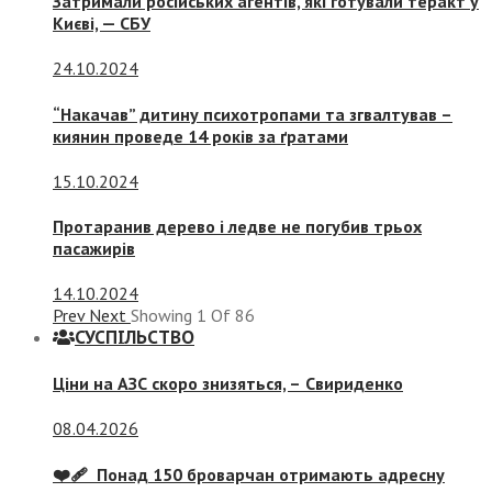
Затримали російських агентів, які готували теракт у
Києві, — СБУ
24.10.2024
“Накачав” дитину психотропами та згвалтував –
киянин проведе 14 років за ґратами
15.10.2024
Протаранив дерево і ледве не погубив трьох
пасажирів
14.10.2024
Prev
Next
Showing
1
Of
86
СУСПIЛЬСТВО
Ціни на АЗС скоро знизяться, –
Свириденко
08.04.2026
❤️‍🩹 Понад 150 броварчан отримають адресну