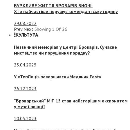
БУРХЛИВЕ ЖИТТЯ БРОВАРІВ ВНОЧІ:
Хто найчастіше порушує комендантську годину
29.08.2022
Prev
Next
Showing
1
Of
26
КУЛЬТУРА
Незвичний меморіал у центрі Броварів. Сучасне
мистецтво чи порушення порядку?
25.04.2025
У «ТепЛиці» завершився «Медяник Fest»
26.12.2023
“Броварський” МіГ-15 став найстарішим експонатом
у музеї авіації
10.05.2023