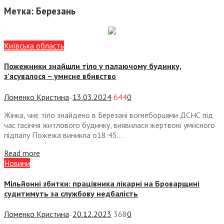
Метка:
Березань
Київська область
Пожежники знайшли тіло у палаючому будинку,
з’ясувалося – умисне вбивство
Ломенко Кристина
13.03.2024
644
0
—
Жінка, чиє тіло знайдено в Березані вогнеборцями ДСНС під
час гасіння житлового будинку, виявилася жертвою умисного
підпалу Пожежа виникла о18:45...
Read more
Новини
Мільйонні збитки: працівника лікарні на Броварщині
судитимуть за службову недбалість
Ломенко Кристина
20.12.2023
368
0
—