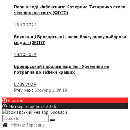
Перша леді кікбоксингу: Катерина Титаренко стала
чемпіонкою світу (ФОТО)
18.10.2024
Вихованці Броварської школи боксу знову вибороли
медалі (ФОТО)
14.10.2024
Броварський паралімпієць Ілля Яременко не
потрапив до вісімки кращих
07.09.2024
Prev
Next
Showing
1
Of
18
Сьогодні
Четверг 6 августа 2026
Метка:
Березань