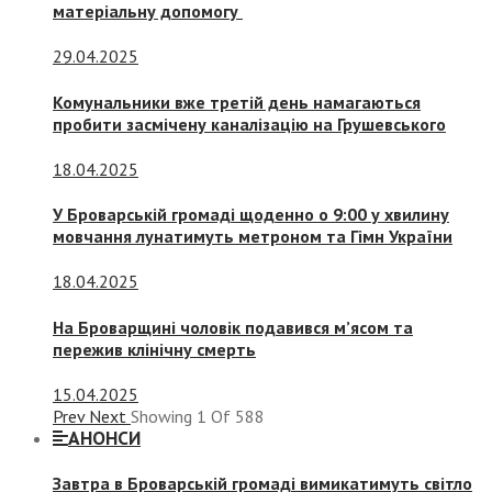
матеріальну допомогу
29.04.2025
Комунальники вже третій день намагаються
пробити засмічену каналізацію на Грушевського
18.04.2025
У Броварській громаді щоденно о 9:00 у хвилину
мовчання лунатимуть метроном та Гімн України
18.04.2025
На Броварщині чоловік подавився м’ясом та
пережив клінічну смерть
15.04.2025
Prev
Next
Showing
1
Of
588
АНОНСИ
Завтра в Броварській громаді вимикатимуть світло