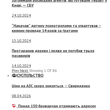
Затримали російських агентів, які готували теракт у
Києві, — СБУ
24.10.2024
“Накачав” дитину психотропами та згвалтував –
киянин проведе 14 років за ґратами
15.10.2024
Протаранив дерево і ледве не погубив трьох
пасажирів
14.10.2024
Prev
Next
Showing
1
Of
86
СУСПIЛЬСТВО
Ціни на АЗС скоро знизяться, –
Свириденко
08.04.2026
Понад 150 броварчан отримають адресну