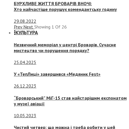
БУРХЛИВЕ ЖИТТЯ БРОВАРІВ ВНОЧІ:
Хто найчастіше порушує комендантську годину
29.08.2022
Prev
Next
Showing
1
Of
26
КУЛЬТУРА
Незвичний меморіал у центрі Броварів. Сучасне
мистецтво чи порушення порядку?
25.04.2025
У «ТепЛиці» завершився «Медяник Fest»
26.12.2023
“Броварський” МіГ-15 став найстарішим експонатом
у музеї авіації
10.05.2023
Чистий четвер: що можна і треба робити у цей