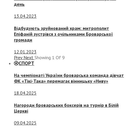
день
13.04.2023
Відбудують зруйнований храм: митрополит
Епіфаній зустрівся з очільниками Броварської
громади
12.01.2023
Prev
Next
Showing
1
Of
9
СПОРТ
На чемпіонаті України броварська команда дівчат
ФК «Тікі-Така» перемагає вінницьку «Ниву»
18.04.2025
Нагороди броварських боксерів на турнір в Білій
Церкві
09.04.2025