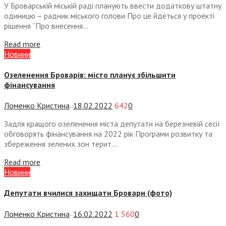
У Броварській міській раді планують ввести додаткову штатну
одиницю – радник міського голови Про це йдеться у проекті
рішення “Про внесення...
Read more
Новини
Озеленення Броварів: місто планує збільшити
фінансування
Ломенко Кристина
18.02.2022
642
0
—
Задля кращого озеленення міста депутати на березневій сесії
обговорять фінансування на 2022 рік Програми розвитку та
збереження зелених зон терит...
Read more
Новини
Депутати вчилися захищати Бровари (фото)
Ломенко Кристина
16.02.2022
1 560
0
—