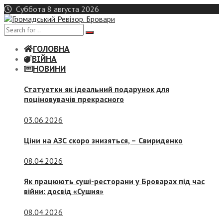
Skip
Суббота 8 августа 2026
to
content
ГОЛОВНА
ВІЙНА
НОВИНИ
Статуетки як ідеальний подарунок для
поціновувачів прекрасного
03.06.2026
Ціни на АЗС скоро знизяться, –
Свириденко
08.04.2026
Як працюють суші-ресторани у Броварах під час
війни: досвід «Сушия»
08.04.2026