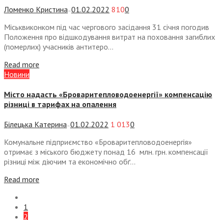
Ломенко Кристина
01.02.2022
810
0
—
Міськвиконком під час чергового засідання 31 січня погодив
Положення про відшкодування витрат на поховання загиблих
(померлих) учасників антитеро...
Read more
Новини
Місто надасть «Броваритепловодоенергії» компенсацію
різниці в тарифах на опалення
Білецька Катерина
01.02.2022
1 013
0
—
Комунальне підприємство «Броваритепловодоенергія»
отримає з міського бюджету понад 16 млн. грн. компенсації
різниці між діючим та економічно обґ...
Read more
1
2