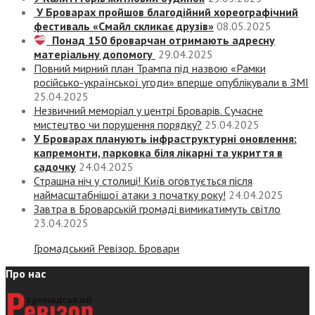
У Броварах пройшов благодійний хореографічний
фестиваль «Смайл скликає друзів»
08.05.2025
Понад 150 броварчан отримають адресну
матеріальну допомогу
29.04.2025
Повний мирний план Трампа під назвою «‎Рамки
російсько-української угоди» вперше опублікували в ЗМІ
25.04.2025
Незвичний меморіал у центрі Броварів. Сучасне
мистецтво чи порушення порядку?
25.04.2025
У Броварах планують інфраструктурні оновлення:
капремонти, парковка біля лікарні та укриття в
садочку
24.04.2025
Страшна ніч у столиці! Київ оговтується після
наймасштабнішої атаки з початку року!
24.04.2025
Завтра в Броварській громаді вимикатимуть світло
23.04.2025
Громадський Ревізор. Бровари
Про нас