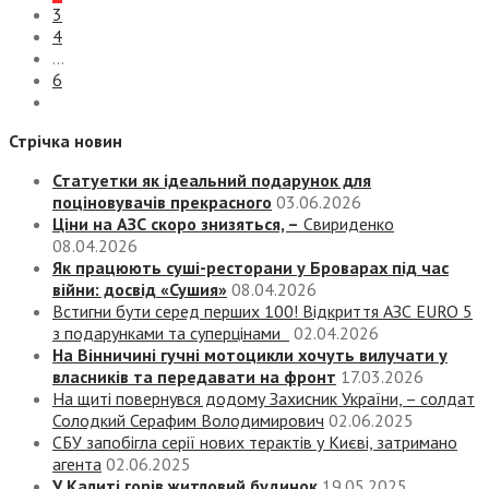
3
4
…
6
Стрічка новин
Статуетки як ідеальний подарунок для
поціновувачів прекрасного
03.06.2026
Ціни на АЗС скоро знизяться, –
Свириденко
08.04.2026
Як працюють суші-ресторани у Броварах під час
війни: досвід «Сушия»
08.04.2026
Встигни бути серед перших 100! Відкриття АЗС EURO 5
з подарунками та суперцінами
02.04.2026
На Вінничині гучні мотоцикли хочуть вилучати у
власників та передавати на фронт
17.03.2026
На щиті повернувся додому Захисник України, – солдат
Солодкий Серафим Володимирович
02.06.2025
СБУ запобігла серії нових терактів у Києві, затримано
агента
02.06.2025
У Калиті горів житловий будинок
19.05.2025