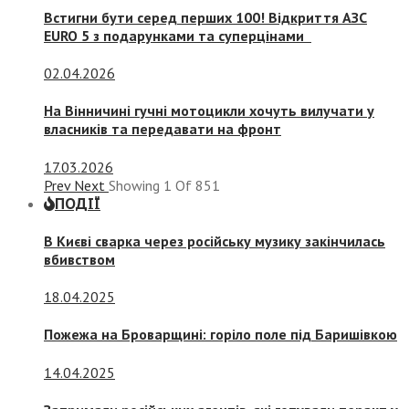
Встигни бути серед перших 100! Відкриття АЗС
EURO 5 з подарунками та суперцінами
02.04.2026
На Вінничині гучні мотоцикли хочуть вилучати у
власників та передавати на фронт
17.03.2026
Prev
Next
Showing
1
Of
851
ПОДІЇ
В Києві сварка через російську музику закінчилась
вбивством
18.04.2025
Пожежа на Броварщині: горіло поле під Баришівкою
14.04.2025