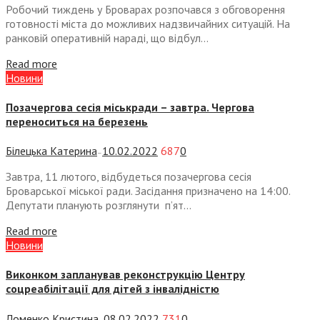
Робочий тиждень у Броварах розпочався з обговорення
готовності міста до можливих надзвичайних ситуацій. На
ранковій оперативній нараді, що відбул...
Read more
Новини
Позачергова сесія міськради – завтра. Чергова
переноситься на березень
Білецька Катерина
10.02.2022
687
0
—
Завтра, 11 лютого, відбудеться позачергова сесія
Броварської міської ради. Засідання призначено на 14:00.
Депутати планують розглянути п’ят...
Read more
Новини
Виконком запланував реконструкцію Центру
соцреабілітації для дітей з інвалідністю
Ломенко Кристина
08.02.2022
731
0