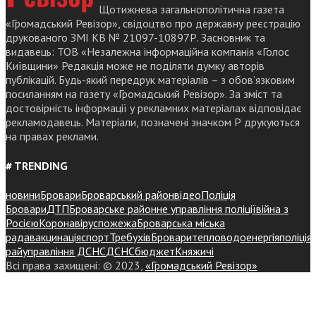
Щотижнева загальнополітична газета
«Громадський Ревізор», свідоцтво про державну реєстрацію
друкованого ЗМІ КВ № 21097-10897Р. Засновник та
видавець: ТОВ «Незалежна інформаційна компанія «Голос
Київщини» Редакція може не поділяти думку авторів
публікацій. Будь-який передрук матеріалів – з обов’язковим
посиланням на газету «Громадський Ревізор». За зміст та
достовірність інформації у рекламних матеріалах відповідає
рекламодавець. Матеріали, позначені значком Р друкуються
на правах реклами.
# TRENDING
новини
Бровари
Броварський район
відео
Поліція
Бровари
ДТП
Броварське районне управління поліції
війна з
Росією
Коронавірус
пожежа
Броварська міська
рада
вакцинація
спорт
Требухів
Броваритепловодоенергія
поліція
райуправління ДСНС
ДСНС
бюджет
Княжичі
Всі права захищені: © 2023,
«Громадський Ревізор»