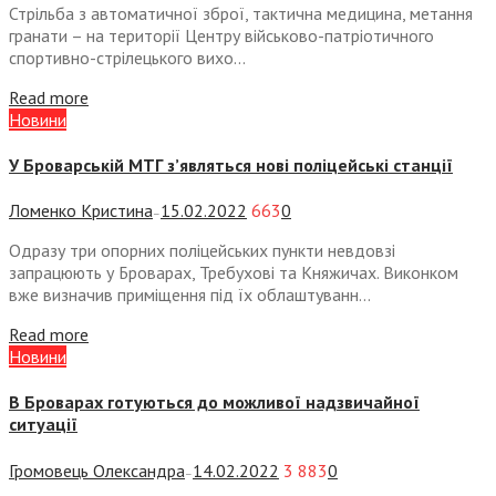
Стрільба з автоматичної зброї, тактична медицина, метання
гранати – на території Центру військово-патріотичного
спортивно-стрілецького вихо...
Read more
Новини
У Броварській МТГ з’являться нові поліцейські станції
Ломенко Кристина
15.02.2022
663
0
—
Одразу три опорних поліцейських пункти невдовзі
запрацюють у Броварах, Требухові та Княжичах. Виконком
вже визначив приміщення під їх облаштуванн...
Read more
Новини
В Броварах готуються до можливої надзвичайної
ситуації
Громовець Олександра
14.02.2022
3 883
0
—