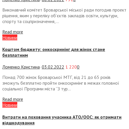
—
Виконавчий комітет Броварської міської ради погодив проект
рішення, яким у переліку об’єктів закладів освіти, культури,
спорту та соцпризначення,...
Read more
Новини
Коштом бюджету: онкоскринінг для жінок стане
безплатним
Ломенко Кристина
03.02.2022
1 220
0
—
Понад 700 жінок Броварської МТГ, від 21 до 65 років
зможуть безплатно пройти онкоскринінг в межах головної
соціальної Програми міста “З тур...
Read more
Новини
Витрати на поховання учасника АТО/ООС: як отримати
відшкодування