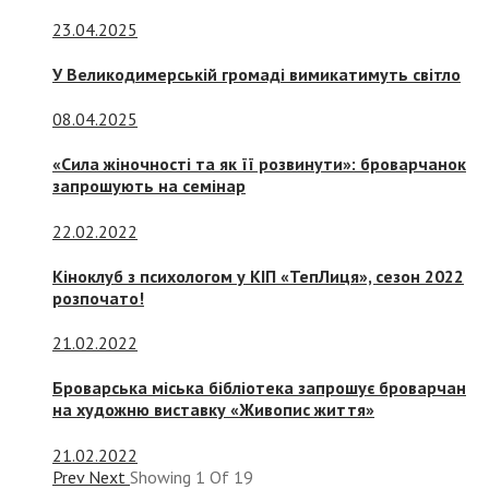
23.04.2025
У Великодимерській громаді вимикатимуть світло
08.04.2025
«Сила жіночності та як її розвинути»: броварчанок
запрошують на семінар
22.02.2022
Кіноклуб з психологом у КІП «ТепЛиця», сезон 2022
розпочато!
21.02.2022
Броварська міська бібліотека запрошує броварчан
на художню виставку «Живопис життя»
21.02.2022
Prev
Next
Showing
1
Of
19