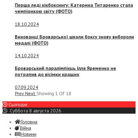
Перша леді кікбоксингу: Катерина Титаренко стала
чемпіонкою світу (ФОТО)
18.10.2024
Вихованці Броварської школи боксу знову вибороли
медалі (ФОТО)
14.10.2024
Броварський паралімпієць Ілля Яременко не
потрапив до вісімки кращих
07.09.2024
Prev
Next
Showing
1
Of
18
Сьогодні
Суббота 8 августа 2026
Головна
Війна
Новини