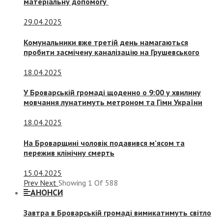
матеріальну допомогу
29.04.2025
Комунальники вже третій день намагаються
пробити засмічену каналізацію на Грушевського
18.04.2025
У Броварській громаді щоденно о 9:00 у хвилину
мовчання лунатимуть метроном та Гімн України
18.04.2025
На Броварщині чоловік подавився м’ясом та
пережив клінічну смерть
15.04.2025
Prev
Next
Showing
1
Of
588
АНОНСИ
Завтра в Броварській громаді вимикатимуть світло