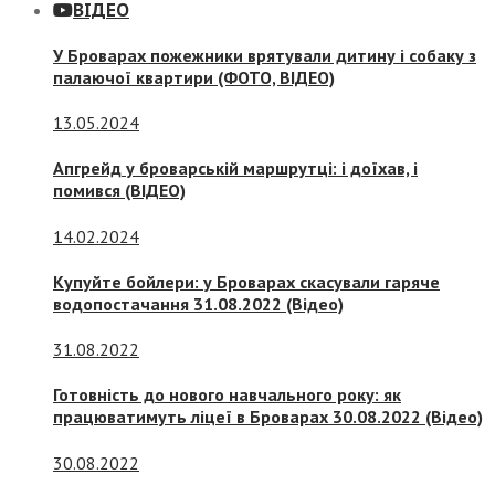
ВІДЕО
У Броварах пожежники врятували дитину і собаку з
палаючої квартири (ФОТО, ВІДЕО)
13.05.2024
Апгрейд у броварській маршрутці: і доїхав, і
помився (ВІДЕО)
14.02.2024
Купуйте бойлери: у Броварах скасували гаряче
водопостачання 31.08.2022 (Відео)
31.08.2022
Готовність до нового навчального року: як
працюватимуть ліцеї в Броварах 30.08.2022 (Відео)
30.08.2022