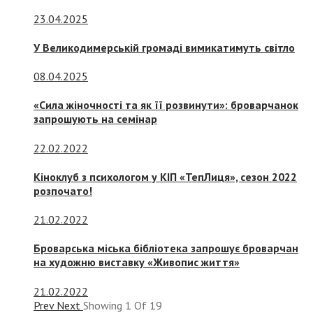
23.04.2025
У Великодимерській громаді вимикатимуть світло
08.04.2025
«Сила жіночності та як її розвинути»: броварчанок
запрошують на семінар
22.02.2022
Кіноклуб з психологом у КІП «ТепЛиця», сезон 2022
розпочато!
21.02.2022
Броварська міська бібліотека запрошує броварчан
на художню виставку «Живопис життя»
21.02.2022
Prev
Next
Showing
1
Of
19