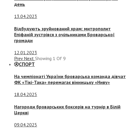
день
13.04.2023
Відбудують зруйнований храм: митрополит
Епіфаній зустрівся з очільниками Броварської
громади
12.01.2023
Prev
Next
Showing
1
Of
9
СПОРТ
На чемпіонаті України броварська команда дівчат
ФК «Тікі-Така» перемагає вінницьку «Ниву»
18.04.2025
Нагороди броварських боксерів на турнір в Білій
Церкві
09.04.2025