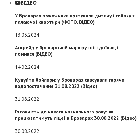
ВІДЕО
У Броварах пожежники врятували дитину і собаку з
палаючої квартири (ФОТО, ВІДЕО)
13.05.2024
Апгрейд у броварській маршрутці: і доїхав, і
помився (ВІДЕО)
14.02.2024
Купуйте бойлери: у Броварах скасували гаряче
водопостачання 31.08.2022 (Відео)
31.08.2022
Готовність до нового навчального року: як
працюватимуть ліцеї в Броварах 30.08.2022 (Відео)
30.08.2022