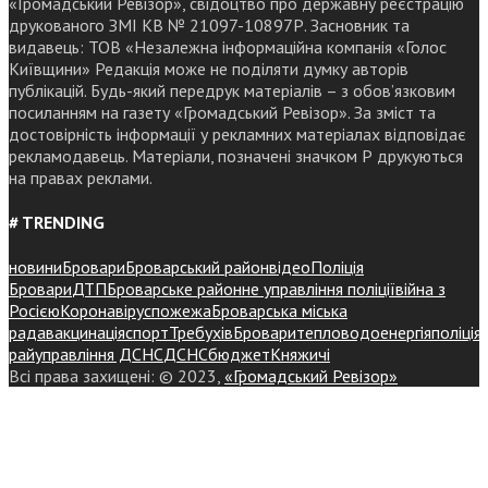
«Громадський Ревізор», свідоцтво про державну реєстрацію
друкованого ЗМІ КВ № 21097-10897Р. Засновник та
видавець: ТОВ «Незалежна інформаційна компанія «Голос
Київщини» Редакція може не поділяти думку авторів
публікацій. Будь-який передрук матеріалів – з обов’язковим
посиланням на газету «Громадський Ревізор». За зміст та
достовірність інформації у рекламних матеріалах відповідає
рекламодавець. Матеріали, позначені значком Р друкуються
на правах реклами.
# TRENDING
новини
Бровари
Броварський район
відео
Поліція
Бровари
ДТП
Броварське районне управління поліції
війна з
Росією
Коронавірус
пожежа
Броварська міська
рада
вакцинація
спорт
Требухів
Броваритепловодоенергія
поліція
райуправління ДСНС
ДСНС
бюджет
Княжичі
Всі права захищені: © 2023,
«Громадський Ревізор»