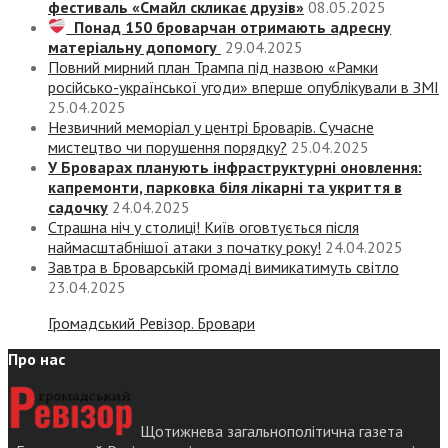
фестиваль «Смайл скликає друзів»
08.05.2025
Понад 150 броварчан отримають адресну
матеріальну допомогу
29.04.2025
Повний мирний план Трампа під назвою «‎Рамки
російсько-української угоди» вперше опублікували в ЗМІ
25.04.2025
Незвичний меморіал у центрі Броварів. Сучасне
мистецтво чи порушення порядку?
25.04.2025
У Броварах планують інфраструктурні оновлення:
капремонти, парковка біля лікарні та укриття в
садочку
24.04.2025
Страшна ніч у столиці! Київ оговтується після
наймасштабнішої атаки з початку року!
24.04.2025
Завтра в Броварській громаді вимикатимуть світло
23.04.2025
Громадський Ревізор. Бровари
Про нас
Щотижнева загальнополітична газета