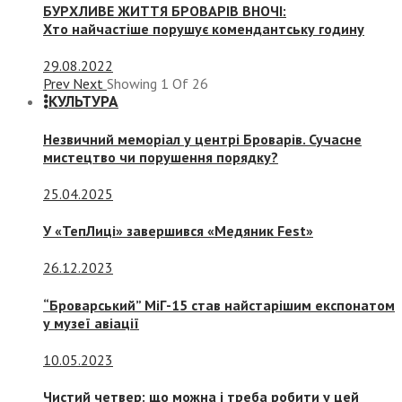
БУРХЛИВЕ ЖИТТЯ БРОВАРІВ ВНОЧІ:
Хто найчастіше порушує комендантську годину
29.08.2022
Prev
Next
Showing
1
Of
26
КУЛЬТУРА
Незвичний меморіал у центрі Броварів. Сучасне
мистецтво чи порушення порядку?
25.04.2025
У «ТепЛиці» завершився «Медяник Fest»
26.12.2023
“Броварський” МіГ-15 став найстарішим експонатом
у музеї авіації
10.05.2023
Чистий четвер: що можна і треба робити у цей