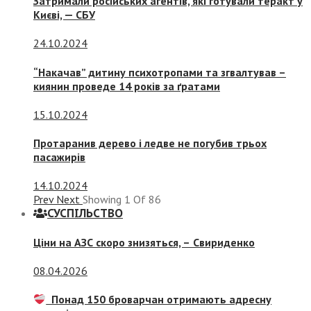
Затримали російських агентів, які готували теракт у
Києві, — СБУ
24.10.2024
“Накачав” дитину психотропами та згвалтував –
киянин проведе 14 років за ґратами
15.10.2024
Протаранив дерево і ледве не погубив трьох
пасажирів
14.10.2024
Prev
Next
Showing
1
Of
86
СУСПIЛЬСТВО
Ціни на АЗС скоро знизяться, –
Свириденко
08.04.2026
Понад 150 броварчан отримають адресну