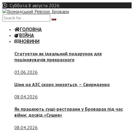
Skip
Суббота 8 августа 2026
to
content
ГОЛОВНА
ВІЙНА
НОВИНИ
Статуетки як ідеальний подарунок для
поціновувачів прекрасного
03.06.2026
Ціни на АЗС скоро знизяться, –
Свириденко
08.04.2026
Як працюють суші-ресторани у Броварах під час
війни: досвід «Сушия»
08.04.2026