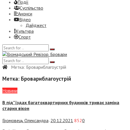
Події
Суспiльство
Анонси
Відео
Дайджест
Культура
Спорт
Метка:
Бровариблагоустрій
Метка:
Бровариблагоустрій
Новини
В під”їздах багатоквартирних будинків триває заміна
старих вікон
Громовець Олександра
20.12.2021
852
0
—