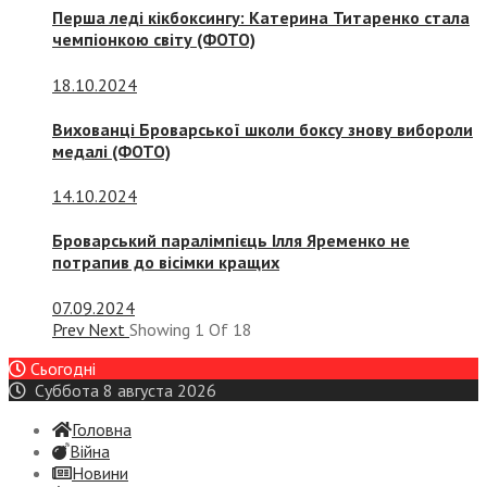
Перша леді кікбоксингу: Катерина Титаренко стала
чемпіонкою світу (ФОТО)
18.10.2024
Вихованці Броварської школи боксу знову вибороли
медалі (ФОТО)
14.10.2024
Броварський паралімпієць Ілля Яременко не
потрапив до вісімки кращих
07.09.2024
Prev
Next
Showing
1
Of
18
Сьогодні
Суббота 8 августа 2026
Головна
Війна
Новини