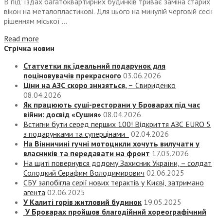
В під”їздах багатоквартирних будинків триває заміна старих
вікон на металопластикові. Для цього на минулій черговій сесії
рішенням міської ...
Read more
Стрічка новин
Статуетки як ідеальний подарунок для
поціновувачів прекрасного
03.06.2026
Ціни на АЗС скоро знизяться, –
Свириденко
08.04.2026
Як працюють суші-ресторани у Броварах під час
війни: досвід «Сушия»
08.04.2026
Встигни бути серед перших 100! Відкриття АЗС EURO 5
з подарунками та суперцінами
02.04.2026
На Вінничині гучні мотоцикли хочуть вилучати у
власників та передавати на фронт
17.03.2026
На щиті повернувся додому Захисник України, – солдат
Солодкий Серафим Володимирович
02.06.2025
СБУ запобігла серії нових терактів у Києві, затримано
агента
02.06.2025
У Калиті горів житловий будинок
19.05.2025
У Броварах пройшов благодійний хореографічний