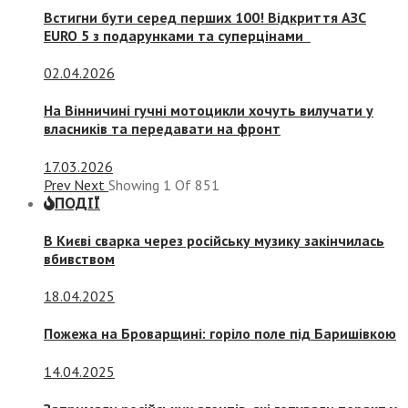
Встигни бути серед перших 100! Відкриття АЗС
EURO 5 з подарунками та суперцінами
02.04.2026
На Вінничині гучні мотоцикли хочуть вилучати у
власників та передавати на фронт
17.03.2026
Prev
Next
Showing
1
Of
851
ПОДІЇ
В Києві сварка через російську музику закінчилась
вбивством
18.04.2025
Пожежа на Броварщині: горіло поле під Баришівкою
14.04.2025