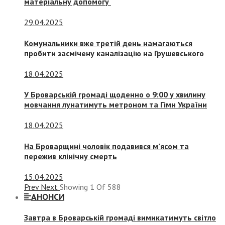
матеріальну допомогу
29.04.2025
Комунальники вже третій день намагаються
пробити засмічену каналізацію на Грушевського
18.04.2025
У Броварській громаді щоденно о 9:00 у хвилину
мовчання лунатимуть метроном та Гімн України
18.04.2025
На Броварщині чоловік подавився м’ясом та
пережив клінічну смерть
15.04.2025
Prev
Next
Showing
1
Of
588
АНОНСИ
Завтра в Броварській громаді вимикатимуть світло