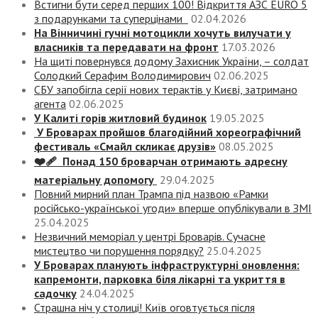
Встигни бути серед перших 100! Відкриття АЗС EURO 5
з подарунками та суперцінами
02.04.2026
На Вінничині гучні мотоцикли хочуть вилучати у
власників та передавати на фронт
17.03.2026
На щиті повернувся додому Захисник України, – солдат
Солодкий Серафим Володимирович
02.06.2025
СБУ запобігла серії нових терактів у Києві, затримано
агента
02.06.2025
У Калиті горів житловий будинок
19.05.2025
У Броварах пройшов благодійний хореографічний
фестиваль «Смайл скликає друзів»
08.05.2025
❤️‍🩹 Понад 150 броварчан отримають адресну
матеріальну допомогу
29.04.2025
Повний мирний план Трампа під назвою «‎Рамки
російсько-української угоди» вперше опублікували в ЗМІ
25.04.2025
Незвичний меморіал у центрі Броварів. Сучасне
мистецтво чи порушення порядку?
25.04.2025
У Броварах планують інфраструктурні оновлення:
капремонти, парковка біля лікарні та укриття в
садочку
24.04.2025
Страшна ніч у столиці! Київ оговтується після