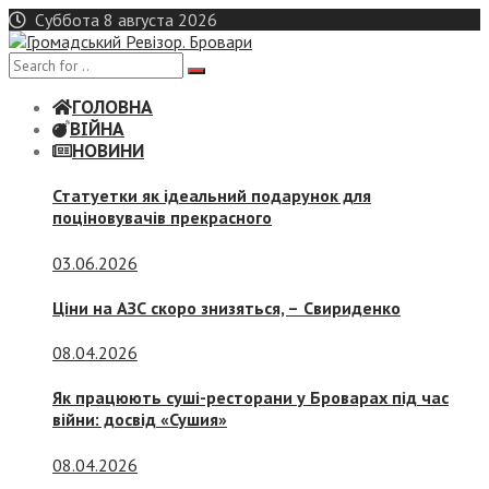
Skip
Суббота 8 августа 2026
to
content
ГОЛОВНА
ВІЙНА
НОВИНИ
Статуетки як ідеальний подарунок для
поціновувачів прекрасного
03.06.2026
Ціни на АЗС скоро знизяться, –
Свириденко
08.04.2026
Як працюють суші-ресторани у Броварах під час
війни: досвід «Сушия»
08.04.2026