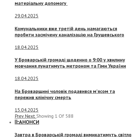
матеріальну допомогу
29.04.2025
Комунальники вже третій день намагаються
пробити засмічену каналізацію на Грушевського
18.04.2025
У Броварській громаді щоденно о 9:00 у хвилину
мовчання лунатимуть метроном та Гімн України
18.04.2025
На Броварщині чоловік подавився м’ясом та
пережив клінічну смерть
15.04.2025
Prev
Next
Showing
1
Of
588
АНОНСИ
Завтра в Броварській громаді вимикатимуть світло