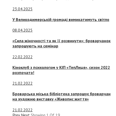
23.04.2025
У Великодимерській громаді вимикатимуть світло
08.04.2025
«Сила жіночності та як її розвинути»: броварчанок
запрошують на семінар
22.02.2022
Кіноклуб з психологом у КІП «ТепЛиця», сезон 2022
розпочато!
21.02.2022
Броварська міська бібліотека запрошує броварчан
на художню виставку «Живопис життя»
21.02.2022
Prev
Next
Showing
1
Of
19