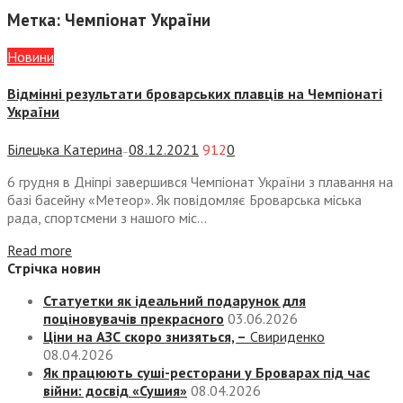
Метка:
Чемпіонат України
Новини
Відмінні результати броварських плавців на Чемпіонаті
України
Білецька Катерина
08.12.2021
912
0
—
6 грудня в Дніпрі завершився Чемпіонат України з плавання на
базі басейну «Метеор». Як повідомляє Броварська міська
рада, спортсмени з нашого міс...
Read more
Стрічка новин
Статуетки як ідеальний подарунок для
поціновувачів прекрасного
03.06.2026
Ціни на АЗС скоро знизяться, –
Свириденко
08.04.2026
Як працюють суші-ресторани у Броварах під час
війни: досвід «Сушия»
08.04.2026