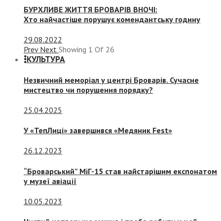
БУРХЛИВЕ ЖИТТЯ БРОВАРІВ ВНОЧІ:
Хто найчастіше порушує комендантську годину
29.08.2022
Prev
Next
Showing
1
Of
26
КУЛЬТУРА
Незвичний меморіал у центрі Броварів. Сучасне
мистецтво чи порушення порядку?
25.04.2025
У «ТепЛиці» завершився «Медяник Fest»
26.12.2023
“Броварський” МіГ-15 став найстарішим експонатом
у музеї авіації
10.05.2023