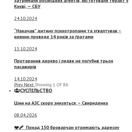
Затримали російських агентів, які готували теракт у
Києві, — СБУ
24.10.2024
“Накачав” дитину психотропами та згвалтував –
киянин проведе 14 років за ґратами
15.10.2024
Протаранив дерево і ледве не погубив трьох
пасажирів
14.10.2024
Prev
Next
Showing
1
Of
86
СУСПIЛЬСТВО
Ціни на АЗС скоро знизяться, –
Свириденко
08.04.2026
❤️‍🩹 Понад 150 броварчан отримають адресну