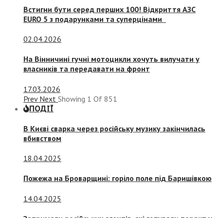
Встигни бути серед перших 100! Відкриття АЗС
EURO 5 з подарунками та суперцінами
02.04.2026
На Вінничині гучні мотоцикли хочуть вилучати у
власників та передавати на фронт
17.03.2026
Prev
Next
Showing
1
Of
851
ПОДІЇ
В Києві сварка через російську музику закінчилась
вбивством
18.04.2025
Пожежа на Броварщині: горіло поле під Баришівкою
14.04.2025