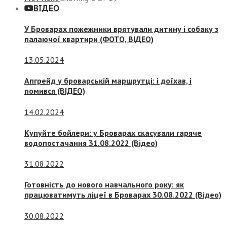
ВІДЕО
У Броварах пожежники врятували дитину і собаку з
палаючої квартири (ФОТО, ВІДЕО)
13.05.2024
Апгрейд у броварській маршрутці: і доїхав, і
помився (ВІДЕО)
14.02.2024
Купуйте бойлери: у Броварах скасували гаряче
водопостачання 31.08.2022 (Відео)
31.08.2022
Готовність до нового навчального року: як
працюватимуть ліцеї в Броварах 30.08.2022 (Відео)
30.08.2022