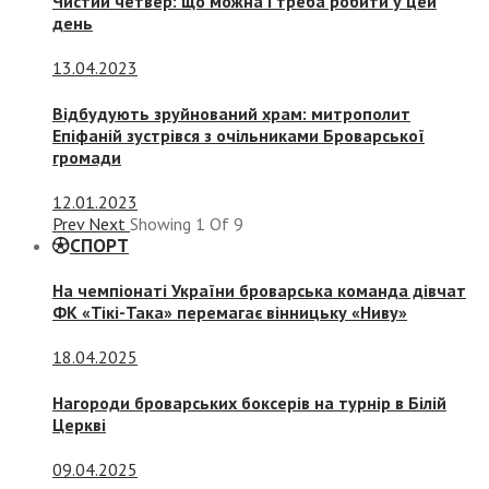
Чистий четвер: що можна і треба робити у цей
день
13.04.2023
Відбудують зруйнований храм: митрополит
Епіфаній зустрівся з очільниками Броварської
громади
12.01.2023
Prev
Next
Showing
1
Of
9
СПОРТ
На чемпіонаті України броварська команда дівчат
ФК «Тікі-Така» перемагає вінницьку «Ниву»
18.04.2025
Нагороди броварських боксерів на турнір в Білій
Церкві
09.04.2025