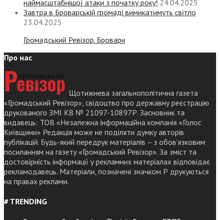
наймасштабнішої атаки з початку року!
24.04.2025
Завтра в Броварській громаді вимикатимуть світло
23.04.2025
Громадський Ревізор. Бровари
Про нас
Щотижнева загальнополітична газета
«Громадський Ревізор», свідоцтво про державну реєстрацію
друкованого ЗМІ КВ № 21097-10897Р. Засновник та
видавець: ТОВ «Незалежна інформаційна компанія «Голос
Київщини» Редакція може не поділяти думку авторів
публікацій. Будь-який передрук матеріалів – з обов’язковим
посиланням на газету «Громадський Ревізор». За зміст та
достовірність інформації у рекламних матеріалах відповідає
рекламодавець. Матеріали, позначені значком Р друкуються
на правах реклами.
# TRENDING