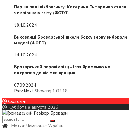
Перша леді кікбоксингу: Катерина Титаренко стала
чемпіонкою світу (ФОТО)
18.10.2024
Вихованці Броварської школи боксу знову вибороли
медалі (ФОТО)
14.10.2024
Броварський паралімпієць Ілля Яременко не
потрапив до вісімки кращих
07.09.2024
Prev
Next
Showing
1
Of
18
Сьогодні
Суббота 8 августа 2026
Метка:
Чемпіонат України