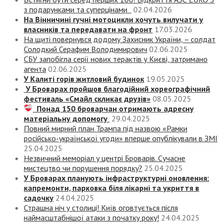
з подарунками та суперцінами
02.04.2026
На Вінничині гучні мотоцикли хочуть вилучати у
власників та передавати на фронт
17.03.2026
На щиті повернувся додому Захисник України, – солдат
Солодкий Серафим Володимирович
02.06.2025
СБУ запобігла серії нових терактів у Києві, затримано
агента
02.06.2025
У Калиті горів житловий будинок
19.05.2025
У Броварах пройшов благодійний хореографічний
фестиваль «Смайл скликає друзів»
08.05.2025
Понад 150 броварчан отримають адресну
матеріальну допомогу
29.04.2025
Повний мирний план Трампа під назвою «‎Рамки
російсько-української угоди» вперше опублікували в ЗМІ
25.04.2025
Незвичний меморіал у центрі Броварів. Сучасне
мистецтво чи порушення порядку?
25.04.2025
У Броварах планують інфраструктурні оновлення:
капремонти, парковка біля лікарні та укриття в
садочку
24.04.2025
Страшна ніч у столиці! Київ оговтується після
наймасштабнішої атаки з початку року!
24.04.2025