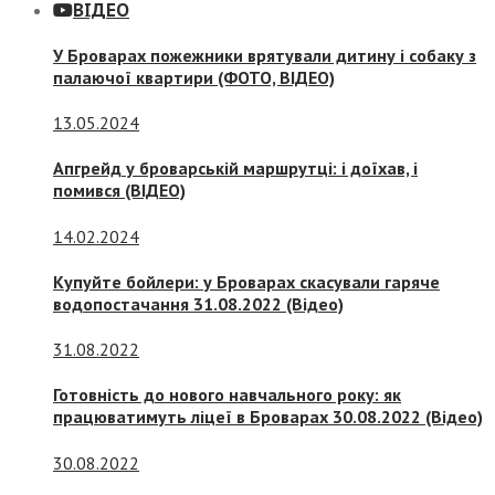
ВІДЕО
У Броварах пожежники врятували дитину і собаку з
палаючої квартири (ФОТО, ВІДЕО)
13.05.2024
Апгрейд у броварській маршрутці: і доїхав, і
помився (ВІДЕО)
14.02.2024
Купуйте бойлери: у Броварах скасували гаряче
водопостачання 31.08.2022 (Відео)
31.08.2022
Готовність до нового навчального року: як
працюватимуть ліцеї в Броварах 30.08.2022 (Відео)
30.08.2022