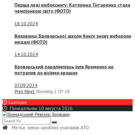
Перша леді кікбоксингу: Катерина Титаренко стала
чемпіонкою світу (ФОТО)
18.10.2024
Вихованці Броварської школи боксу знову вибороли
медалі (ФОТО)
14.10.2024
Броварський паралімпієць Ілля Яременко не
потрапив до вісімки кращих
07.09.2024
Prev
Next
Showing
1
Of
18
Сьогодні
Понедельник 10 августа 2026
Метка:
члени загиблих учасників АТО