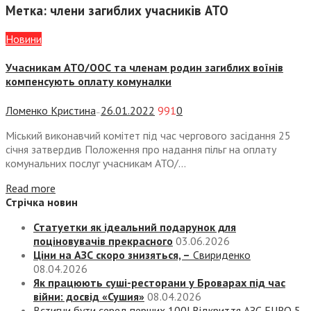
Метка:
члени загиблих учасників АТО
Новини
Учасникам АТО/ООС та членам родин загиблих воїнів
компенсують оплату комуналки
Ломенко Кристина
26.01.2022
991
0
—
Міський виконавчий комітет під час чергового засідання 25
січня затвердив Положення про надання пільг на оплату
комунальних послуг учасникам АТО/...
Read more
Стрічка новин
Статуетки як ідеальний подарунок для
поціновувачів прекрасного
03.06.2026
Ціни на АЗС скоро знизяться, –
Свириденко
08.04.2026
Як працюють суші-ресторани у Броварах під час
війни: досвід «Сушия»
08.04.2026
Встигни бути серед перших 100! Відкриття АЗС EURO 5