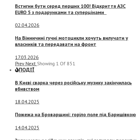
Встигни бути серед перших 100! Відкриття АЗС
EURO 5 з подарунками та суперцінами
02.04.2026
На Вінничині гучні мотоцикли хочуть вилучати у
власників та передавати на фронт
17.03.2026
Prev
Next
Showing
1
Of
851
ПОДІЇ
В Києві сварка через російську музику закінчилась
вбивством
18.04.2025
Пожежа на Броварщині: горіло поле під Баришівкою
14.04.2025