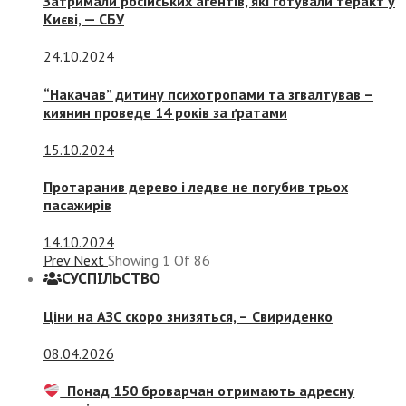
Затримали російських агентів, які готували теракт у
Києві, — СБУ
24.10.2024
“Накачав” дитину психотропами та згвалтував –
киянин проведе 14 років за ґратами
15.10.2024
Протаранив дерево і ледве не погубив трьох
пасажирів
14.10.2024
Prev
Next
Showing
1
Of
86
СУСПIЛЬСТВО
Ціни на АЗС скоро знизяться, –
Свириденко
08.04.2026
Понад 150 броварчан отримають адресну