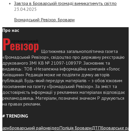
Завтра в Броварській громаді вимикатимуть світло
23.04.2025
Громадський Ревізор. Бровари
Про нас
Щотижнева загальнополітична газета
«Громадський Ревізор», свідоцтво про державну реєстрацію
друкованого ЗМІ КВ № 21097-10897Р. Засновник та
видавець: ТОВ «Незалежна інформаційна компанія «Голос
Київщини» Редакція може не поділяти думку авторів
публікацій. Будь-який передрук матеріалів – з обов’язковим
посиланням на газету «Громадський Ревізор». За зміст та
достовірність інформації у рекламних матеріалах відповідає
рекламодавець. Матеріали, позначені значком Р друкуються
на правах реклами.
# TRENDING
ри
Броварський район
відео
Поліція Бровари
ДТП
Броварське районн