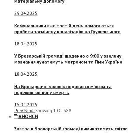
матеріальну допомогу
29.04.2025
Комунальники вже третій день намагаються
пробити засмічену каналізацію на Грушевського
18.04.2025
У Броварській громаді щоденно о 9:00 у хвилину
мовчання лунатимуть метроном та Гімн України
18.04.2025
На Броварщині чоловік подавився м’ясом та
пережив клінічну смерть
15.04.2025
Prev
Next
Showing
1
Of
588
АНОНСИ
Завтра в Броварській громаді вимикатимуть світло