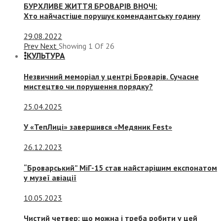
БУРХЛИВЕ ЖИТТЯ БРОВАРІВ ВНОЧІ:
Хто найчастіше порушує комендантську годину
29.08.2022
Prev
Next
Showing
1
Of
26
КУЛЬТУРА
Незвичний меморіал у центрі Броварів. Сучасне
мистецтво чи порушення порядку?
25.04.2025
У «ТепЛиці» завершився «Медяник Fest»
26.12.2023
“Броварський” МіГ-15 став найстарішим експонатом
у музеї авіації
10.05.2023
Чистий четвер: що можна і треба робити у цей