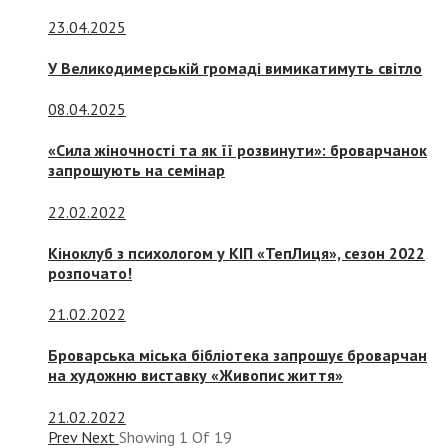
23.04.2025
У Великодимерській громаді вимикатимуть світло
08.04.2025
«Сила жіночності та як її розвинути»: броварчанок
запрошують на семінар
22.02.2022
Кіноклуб з психологом у КІП «ТепЛиця», сезон 2022
розпочато!
21.02.2022
Броварська міська бібліотека запрошує броварчан
на художню виставку «Живопис життя»
21.02.2022
Prev
Next
Showing
1
Of
19