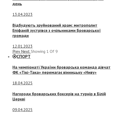
день
13.04.2023
Відбудують зруйнований храм: митрополит
Епіфаній зустрівся з очільниками Броварської
громади
12.01.2023
Prev
Next
Showing
1
Of
9
СПОРТ
На чемпіонаті України броварська команда дівчат
ФК «Тікі-Така» перемагає вінницьку «Ниву»
18.04.2025
Нагороди броварських боксерів на турнір в Білій
Церкві
09.04.2025