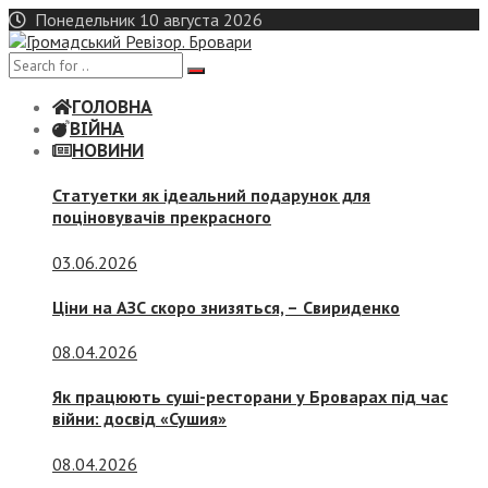
Skip
Понедельник 10 августа 2026
to
content
ГОЛОВНА
ВІЙНА
НОВИНИ
Статуетки як ідеальний подарунок для
поціновувачів прекрасного
03.06.2026
Ціни на АЗС скоро знизяться, –
Свириденко
08.04.2026
Як працюють суші-ресторани у Броварах під час
війни: досвід «Сушия»
08.04.2026