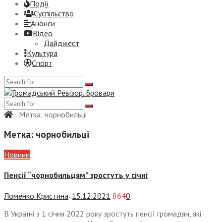
Події
Суспiльство
Анонси
Відео
Дайджест
Культура
Спорт
Метка:
чорнобильці
Метка:
чорнобильці
Новини
Пенсії “чорнобильцям” зростуть у січні
Ломенко Кристина
15.12.2021
864
0
—
В Україні з 1 січня 2022 року зростуть пенсії громадян, які