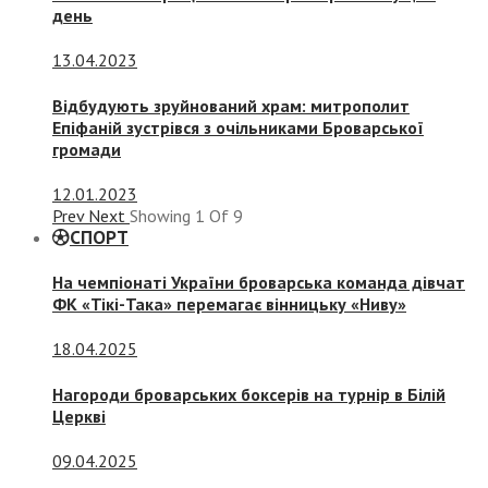
день
13.04.2023
Відбудують зруйнований храм: митрополит
Епіфаній зустрівся з очільниками Броварської
громади
12.01.2023
Prev
Next
Showing
1
Of
9
СПОРТ
На чемпіонаті України броварська команда дівчат
ФК «Тікі-Така» перемагає вінницьку «Ниву»
18.04.2025
Нагороди броварських боксерів на турнір в Білій
Церкві
09.04.2025