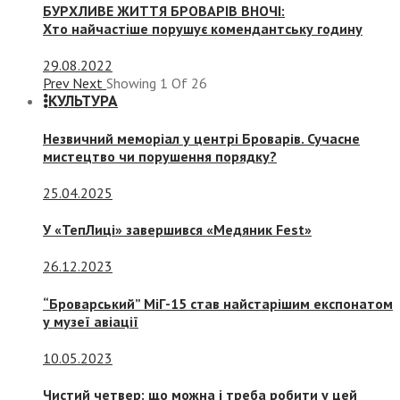
БУРХЛИВЕ ЖИТТЯ БРОВАРІВ ВНОЧІ:
Хто найчастіше порушує комендантську годину
29.08.2022
Prev
Next
Showing
1
Of
26
КУЛЬТУРА
Незвичний меморіал у центрі Броварів. Сучасне
мистецтво чи порушення порядку?
25.04.2025
У «ТепЛиці» завершився «Медяник Fest»
26.12.2023
“Броварський” МіГ-15 став найстарішим експонатом
у музеї авіації
10.05.2023
Чистий четвер: що можна і треба робити у цей