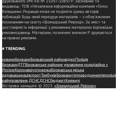
друкованого ЗМІ КВ № 21097-10897Р. Засновник та
видавець: ТОВ «Незалежна інформаційна компанія «Голос
Київщини» Редакція може не поділяти думку авторів
публікацій. Будь-який передрук матеріалів – з обов’язковим
посиланням на газету «Громадський Ревізор». За зміст та
достовірність інформації у рекламних матеріалах відповідає
рекламодавець. Матеріали, позначені значком Р друкуються
на правах реклами.
# TRENDING
новини
Бровари
Броварський район
відео
Поліція
Бровари
ДТП
Броварське районне управління поліції
війна з
Росією
Коронавірус
пожежа
Броварська міська
рада
вакцинація
спорт
Требухів
Броваритепловодоенергія
поліція
райуправління ДСНС
ДСНС
бюджет
Княжичі
Всі права захищені: © 2023,
«Громадський Ревізор»