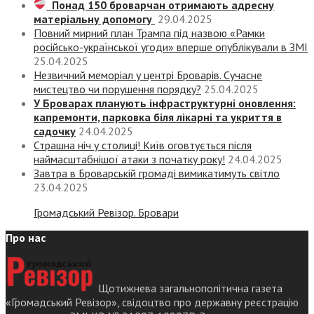
Понад 150 броварчан отримають адресну
матеріальну допомогу
29.04.2025
Повний мирний план Трампа під назвою «‎Рамки
російсько-української угоди» вперше опублікували в ЗМІ
25.04.2025
Незвичний меморіал у центрі Броварів. Сучасне
мистецтво чи порушення порядку?
25.04.2025
У Броварах планують інфраструктурні оновлення:
капремонти, парковка біля лікарні та укриття в
садочку
24.04.2025
Страшна ніч у столиці! Київ оговтується після
наймасштабнішої атаки з початку року!
24.04.2025
Завтра в Броварській громаді вимикатимуть світло
23.04.2025
Громадський Ревізор. Бровари
Про нас
Щотижнева загальнополітична газета
«Громадський Ревізор», свідоцтво про державну реєстрацію