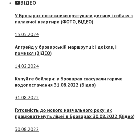
ВІДЕО
У Броварах пожежники врятували дитину і собаку з
палаючої квартири (ФОТО, ВІДЕО)
13.05.2024
Апгрейд у броварській маршрутці: і доїхав, і
помився (ВІДЕО)
14.02.2024
Купуйте бойлери: у Броварах скасували гаряче
водопостачання 31.08.2022 (Відео)
31.08.2022
Готовність до нового навчального року: як
працюватимуть ліцеї в Броварах 30.08.2022 (Відео)
30.08.2022