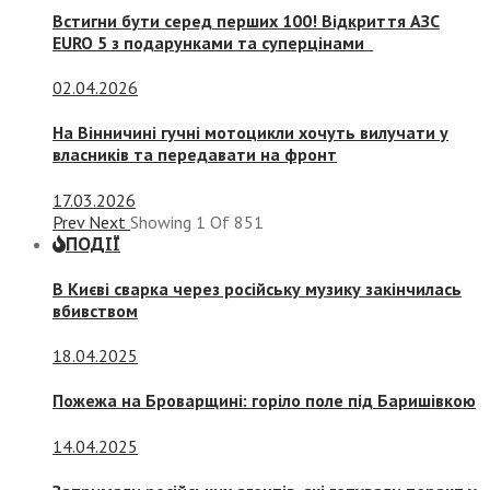
Встигни бути серед перших 100! Відкриття АЗС
EURO 5 з подарунками та суперцінами
02.04.2026
На Вінничині гучні мотоцикли хочуть вилучати у
власників та передавати на фронт
17.03.2026
Prev
Next
Showing
1
Of
851
ПОДІЇ
В Києві сварка через російську музику закінчилась
вбивством
18.04.2025
Пожежа на Броварщині: горіло поле під Баришівкою
14.04.2025