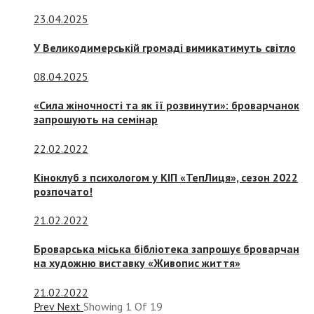
23.04.2025
У Великодимерській громаді вимикатимуть світло
08.04.2025
«Сила жіночності та як її розвинути»: броварчанок
запрошують на семінар
22.02.2022
Кіноклуб з психологом у КІП «ТепЛиця», сезон 2022
розпочато!
21.02.2022
Броварська міська бібліотека запрошує броварчан
на художню виставку «Живопис життя»
21.02.2022
Prev
Next
Showing
1
Of
19