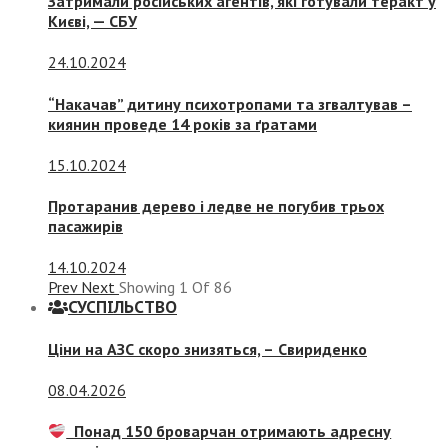
Затримали російських агентів, які готували теракт у
Києві, — СБУ
24.10.2024
“Накачав” дитину психотропами та згвалтував –
киянин проведе 14 років за ґратами
15.10.2024
Протаранив дерево і ледве не погубив трьох
пасажирів
14.10.2024
Prev
Next
Showing
1
Of
86
СУСПIЛЬСТВО
Ціни на АЗС скоро знизяться, –
Свириденко
08.04.2026
Понад 150 броварчан отримають адресну