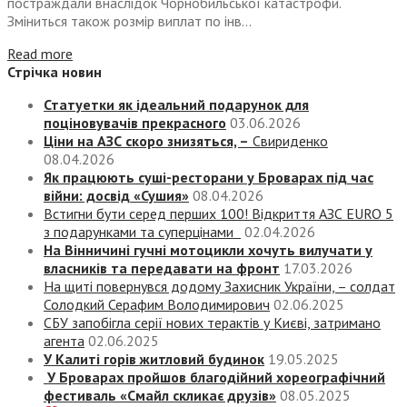
постраждали внаслідок Чорнобильської катастрофи.
Зміниться також розмір виплат по інв...
Read more
Стрічка новин
Статуетки як ідеальний подарунок для
поціновувачів прекрасного
03.06.2026
Ціни на АЗС скоро знизяться, –
Свириденко
08.04.2026
Як працюють суші-ресторани у Броварах під час
війни: досвід «Сушия»
08.04.2026
Встигни бути серед перших 100! Відкриття АЗС EURO 5
з подарунками та суперцінами
02.04.2026
На Вінничині гучні мотоцикли хочуть вилучати у
власників та передавати на фронт
17.03.2026
На щиті повернувся додому Захисник України, – солдат
Солодкий Серафим Володимирович
02.06.2025
СБУ запобігла серії нових терактів у Києві, затримано
агента
02.06.2025
У Калиті горів житловий будинок
19.05.2025
У Броварах пройшов благодійний хореографічний
фестиваль «Смайл скликає друзів»
08.05.2025