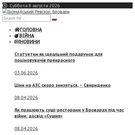
Skip
Суббота 8 августа 2026
to
content
ГОЛОВНА
ВІЙНА
НОВИНИ
Статуетки як ідеальний подарунок для
поціновувачів прекрасного
03.06.2026
Ціни на АЗС скоро знизяться, –
Свириденко
08.04.2026
Як працюють суші-ресторани у Броварах під час
війни: досвід «Сушия»
08.04.2026