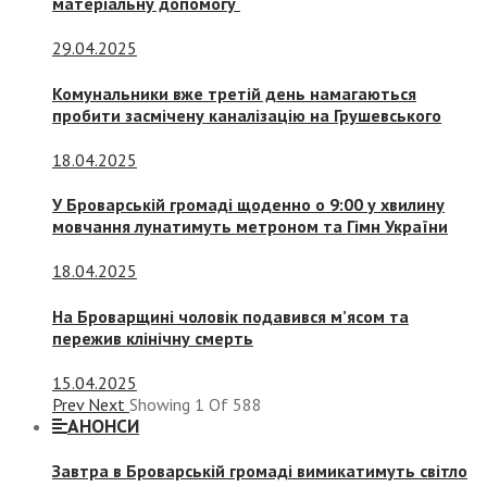
матеріальну допомогу
29.04.2025
Комунальники вже третій день намагаються
пробити засмічену каналізацію на Грушевського
18.04.2025
У Броварській громаді щоденно о 9:00 у хвилину
мовчання лунатимуть метроном та Гімн України
18.04.2025
На Броварщині чоловік подавився м’ясом та
пережив клінічну смерть
15.04.2025
Prev
Next
Showing
1
Of
588
АНОНСИ
Завтра в Броварській громаді вимикатимуть світло