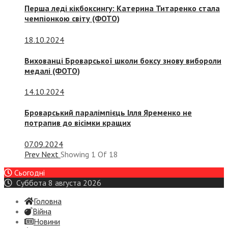
Перша леді кікбоксингу: Катерина Титаренко стала
чемпіонкою світу (ФОТО)
18.10.2024
Вихованці Броварської школи боксу знову вибороли
медалі (ФОТО)
14.10.2024
Броварський паралімпієць Ілля Яременко не
потрапив до вісімки кращих
07.09.2024
Prev
Next
Showing
1
Of
18
Сьогодні
Суббота 8 августа 2026
Головна
Війна
Новини