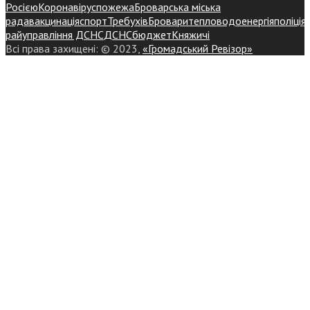
Росією
Коронавірус
пожежа
Броварська міська
рада
вакцинація
спорт
Требухів
Броваритепловодоенергія
поліція
райуправління ДСНС
ДСНС
бюджет
Княжичі
Всі права захищені: © 2023,
«Громадський Ревізор»