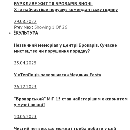
БУРХЛИВЕ ЖИТТЯ БРОВАРІВ ВНОЧІ:
Хто найчастіше порушує комендантську годину
29.08.2022
Prev
Next
Showing
1
Of
26
КУЛЬТУРА
Незвичний меморіал у центрі Броварів. Сучасне
мистецтво чи порушення порядку?
25.04.2025
У «ТепЛиці» завершився «Медяник Fest»
26.12.2023
“Броварський” МіГ-15 став найстарішим експонатом
у музеї авіації
10.05.2023
Чистий четвер: що можна і треба робити у цей