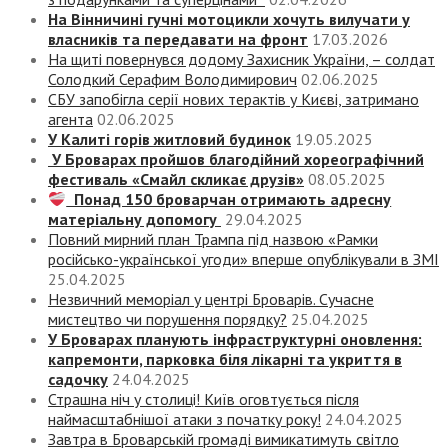
На Вінничині гучні мотоцикли хочуть вилучати у
власників та передавати на фронт
17.03.2026
На щиті повернувся додому Захисник України, – солдат
Солодкий Серафим Володимирович
02.06.2025
СБУ запобігла серії нових терактів у Києві, затримано
агента
02.06.2025
У Калиті горів житловий будинок
19.05.2025
У Броварах пройшов благодійний хореографічний
фестиваль «Смайл скликає друзів»
08.05.2025
Понад 150 броварчан отримають адресну
матеріальну допомогу
29.04.2025
Повний мирний план Трампа під назвою «‎Рамки
російсько-української угоди» вперше опублікували в ЗМІ
25.04.2025
Незвичний меморіал у центрі Броварів. Сучасне
мистецтво чи порушення порядку?
25.04.2025
У Броварах планують інфраструктурні оновлення:
капремонти, парковка біля лікарні та укриття в
садочку
24.04.2025
Страшна ніч у столиці! Київ оговтується після
наймасштабнішої атаки з початку року!
24.04.2025
Завтра в Броварській громаді вимикатимуть світло