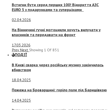
Встигни бути серед перших 100! Відкриття АЗС
EURO 5 з подарунками та суперцінами
02.04.2026
На Вінничині гучні мотоцикли хочуть вилучати у
власників та передавати на фронт
17.03.2026
Prev
Next
Showing
1
Of
851
ПОДІЇ
В Києві сварка через російську музику закінчилась
вбивством
18.04.2025
Пожежа на Броварщині: горіло поле під Баришівкою
14.04.2025