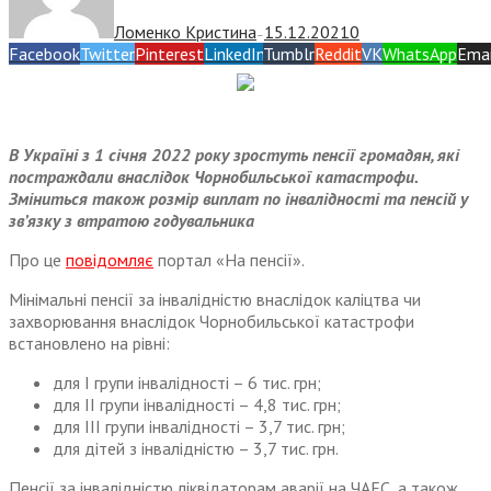
Ломенко Кристина
15.12.2021
0
—
Facebook
Twitter
Pinterest
LinkedIn
Tumblr
Reddit
VK
WhatsApp
Emai
В Україні з 1 січня 2022 року зростуть пенсії громадян, які
постраждали внаслідок Чорнобильської катастрофи.
Зміниться також розмір виплат по інвалідності та пенсій у
зв’язку з втратою годувальника
Про це
повідомляє
портал «На пенсії».
Мінімальні пенсії за інвалідністю внаслідок каліцтва чи
захворювання внаслідок Чорнобильської катастрофи
встановлено на рівні:
для І групи інвалідності – 6 тис. грн;
для ІІ групи інвалідності – 4,8 тис. грн;
для ІІІ групи інвалідності – 3,7 тис. грн;
для дітей з інвалідністю – 3,7 тис. грн.
Пенсії за інвалідністю ліквідаторам аварії на ЧАЕС, а також