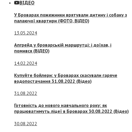
ВІДЕО
У Броварах пожежники врятували дитину і собаку з
палаючої квартири (ФОТО, ВІДЕО)
13.05.2024
Апгрейд у броварській маршрутці: і доїхав, і
помився (ВІДЕО)
14.02.2024
Купуйте бойлери: у Броварах скасували гаряче
водопостачання 31.08.2022 (Відео)
31.08.2022
Готовність до нового навчального року: як
працюватимуть ліцеї в Броварах 30.08.2022 (Відео)
30.08.2022