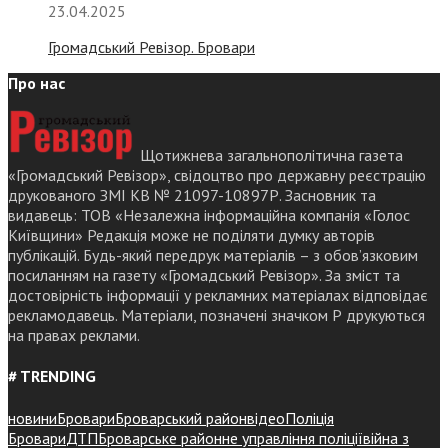
23.04.2025
Громадський Ревізор. Бровари
Про нас
Щотижнева загальнополітична газета
«Громадський Ревізор», свідоцтво про державну реєстрацію
друкованого ЗМІ КВ № 21097-10897Р. Засновник та
видавець: ТОВ «Незалежна інформаційна компанія «Голос
Київщини» Редакція може не поділяти думку авторів
публікацій. Будь-який передрук матеріалів – з обов’язковим
посиланням на газету «Громадський Ревізор». За зміст та
достовірність інформації у рекламних матеріалах відповідає
рекламодавець. Матеріали, позначені значком Р друкуються
на правах реклами.
# TRENDING
новини
Бровари
Броварський район
відео
Поліція
Бровари
ДТП
Броварське районне управління поліції
війна з