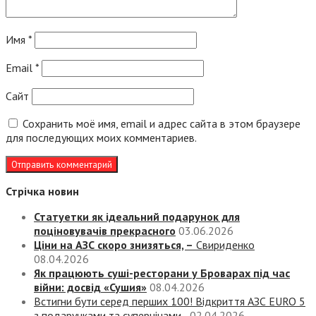
Имя
*
Email
*
Сайт
Сохранить моё имя, email и адрес сайта в этом браузере
для последующих моих комментариев.
Стрічка новин
Статуетки як ідеальний подарунок для
поціновувачів прекрасного
03.06.2026
Ціни на АЗС скоро знизяться, –
Свириденко
08.04.2026
Як працюють суші-ресторани у Броварах під час
війни: досвід «Сушия»
08.04.2026
Встигни бути серед перших 100! Відкриття АЗС EURO 5
з подарунками та суперцінами
02.04.2026