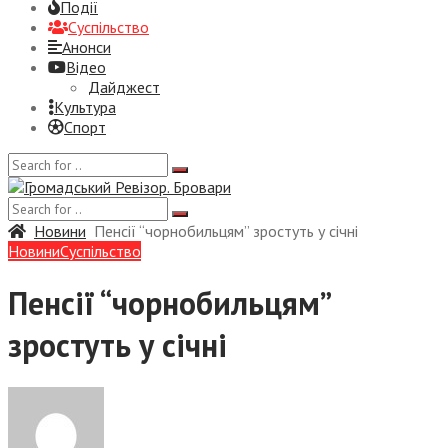
Події
Суспiльство
Анонси
Відео
Дайджест
Культура
Спорт
Новини
Пенсії “чорнобильцям” зростуть у січні
Новини
Суспiльство
Пенсії “чорнобильцям”
зростуть у січні