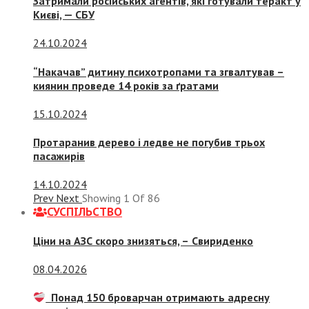
Затримали російських агентів, які готували теракт у
Києві, — СБУ
24.10.2024
“Накачав” дитину психотропами та згвалтував –
киянин проведе 14 років за ґратами
15.10.2024
Протаранив дерево і ледве не погубив трьох
пасажирів
14.10.2024
Prev
Next
Showing
1
Of
86
СУСПIЛЬСТВО
Ціни на АЗС скоро знизяться, –
Свириденко
08.04.2026
Понад 150 броварчан отримають адресну