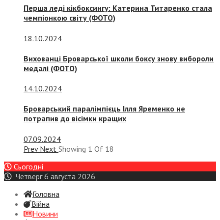
Перша леді кікбоксингу: Катерина Титаренко стала
чемпіонкою світу (ФОТО)
18.10.2024
Вихованці Броварської школи боксу знову вибороли
медалі (ФОТО)
14.10.2024
Броварський паралімпієць Ілля Яременко не
потрапив до вісімки кращих
07.09.2024
Prev
Next
Showing
1
Of
18
Сьогодні
Четверг 6 августа 2026
Головна
Війна
Новини