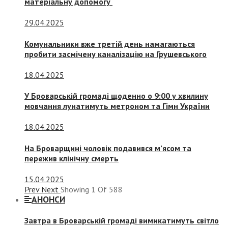
матеріальну допомогу
29.04.2025
Комунальники вже третій день намагаються
пробити засмічену каналізацію на Грушевського
18.04.2025
У Броварській громаді щоденно о 9:00 у хвилину
мовчання лунатимуть метроном та Гімн України
18.04.2025
На Броварщині чоловік подавився м’ясом та
пережив клінічну смерть
15.04.2025
Prev
Next
Showing
1
Of
588
АНОНСИ
Завтра в Броварській громаді вимикатимуть світло