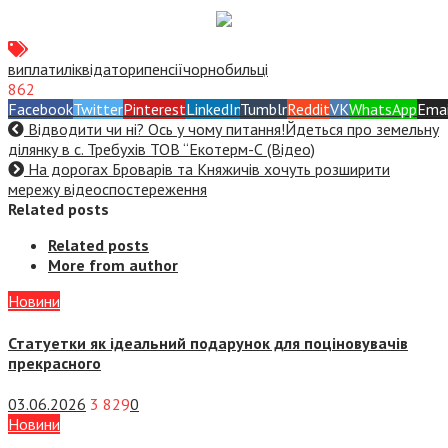
виплати
ліквідатори
пенсії
чорнобильці
862
Facebook
Twitter
Pinterest
LinkedIn
Tumblr
Reddit
VK
WhatsApp
Emai
Відводити чи ні? Ось у чому питання!Йдеться про земельну
ділянку в с. Требухів ТОВ “Екотерм-С (Відео)
На дорогах Броварів та Княжичів хочуть розширити
мережу відеоспостереження
Related posts
Related posts
More from author
Новини
Статуетки як ідеальний подарунок для поціновувачів
прекрасного
03.06.2026
3 829
0
Новини