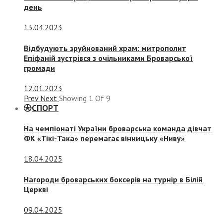
день
13.04.2023
Відбудують зруйнований храм: митрополит
Епіфаній зустрівся з очільниками Броварської
громади
12.01.2023
Prev
Next
Showing
1
Of
9
СПОРТ
На чемпіонаті України броварська команда дівчат
ФК «Тікі-Така» перемагає вінницьку «Ниву»
18.04.2025
Нагороди броварських боксерів на турнір в Білій
Церкві
09.04.2025