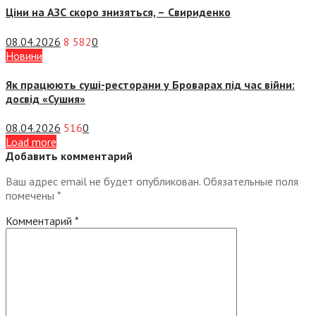
Ціни на АЗС скоро знизяться, –
Свириденко
08.04.2026
8 582
0
Новини
Як працюють суші-ресторани у Броварах під час війни:
досвід «Сушия»
08.04.2026
516
0
Load more
Добавить комментарий
Ваш адрес email не будет опубликован.
Обязательные поля
помечены
*
Комментарий
*