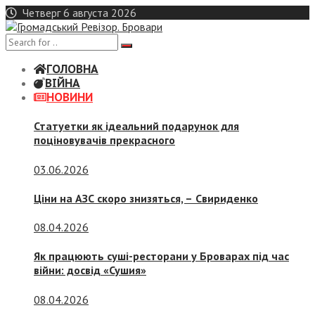
Skip
Четверг 6 августа 2026
to
content
ГОЛОВНА
ВІЙНА
НОВИНИ
Статуетки як ідеальний подарунок для
поціновувачів прекрасного
03.06.2026
Ціни на АЗС скоро знизяться, –
Свириденко
08.04.2026
Як працюють суші-ресторани у Броварах під час
війни: досвід «Сушия»
08.04.2026