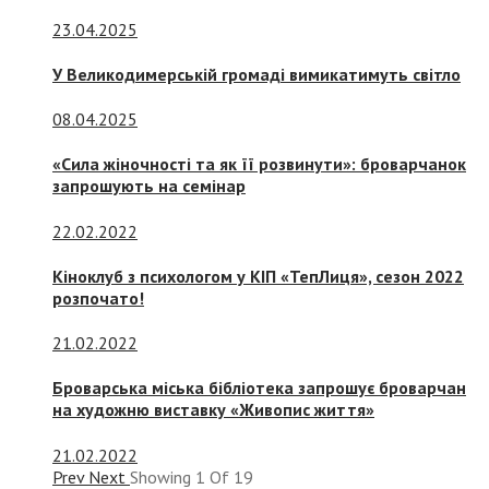
23.04.2025
У Великодимерській громаді вимикатимуть світло
08.04.2025
«Сила жіночності та як її розвинути»: броварчанок
запрошують на семінар
22.02.2022
Кіноклуб з психологом у КІП «ТепЛиця», сезон 2022
розпочато!
21.02.2022
Броварська міська бібліотека запрошує броварчан
на художню виставку «Живопис життя»
21.02.2022
Prev
Next
Showing
1
Of
19