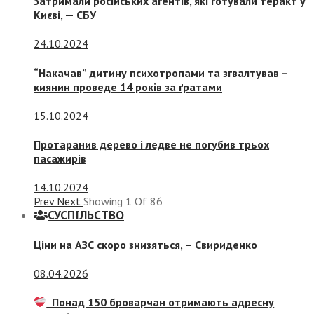
Затримали російських агентів, які готували теракт у
Києві, — СБУ
24.10.2024
“Накачав” дитину психотропами та згвалтував –
киянин проведе 14 років за ґратами
15.10.2024
Протаранив дерево і ледве не погубив трьох
пасажирів
14.10.2024
Prev
Next
Showing
1
Of
86
СУСПIЛЬСТВО
Ціни на АЗС скоро знизяться, –
Свириденко
08.04.2026
Понад 150 броварчан отримають адресну