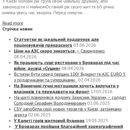
У Києві чоловік рік труїв свою цивільну дружину, аби
заволодіти її майномОстанній рік свого життя 60-річна
киянка увесь час хворіла. Перед смертю...
Read more
Стрічка новин
Статуетки як ідеальний подарунок для
поціновувачів прекрасного
03.06.2026
Ціни на АЗС скоро знизяться, –
Свириденко
08.04.2026
Як працюють суші-ресторани у Броварах під час
війни: досвід «Сушия»
08.04.2026
Встигни бути серед перших 100! Відкриття АЗС EURO 5
з подарунками та суперцінами
02.04.2026
На Вінничині гучні мотоцикли хочуть вилучати у
власників та передавати на фронт
17.03.2026
На щиті повернувся додому Захисник України, – солдат
Солодкий Серафим Володимирович
02.06.2025
СБУ запобігла серії нових терактів у Києві, затримано
агента
02.06.2025
У Калиті горів житловий будинок
19.05.2025
У Броварах пройшов благодійний хореографічний