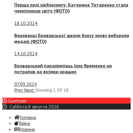
Перша леді кікбоксингу: Катерина Титаренко стала
чемпіонкою світу (ФОТО)
18.10.2024
Вихованці Броварської школи боксу знову вибороли
медалі (ФОТО)
14.10.2024
Броварський паралімпієць Ілля Яременко не
потрапив до вісімки кращих
07.09.2024
Prev
Next
Showing
1
Of
18
Сьогодні
Суббота 8 августа 2026
Головна
Війна
Новини