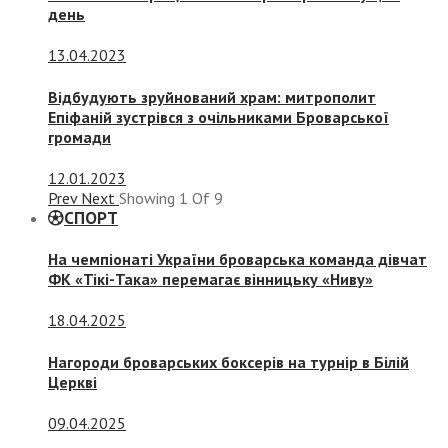
день
13.04.2023
Відбудують зруйнований храм: митрополит
Епіфаній зустрівся з очільниками Броварської
громади
12.01.2023
Prev
Next
Showing
1
Of
9
СПОРТ
На чемпіонаті України броварська команда дівчат
ФК «Тікі-Така» перемагає вінницьку «Ниву»
18.04.2025
Нагороди броварських боксерів на турнір в Білій
Церкві
09.04.2025