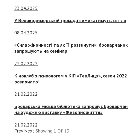
23.04.2025
У Великодимерській громаді вимикатимуть світло
08.04.2025
«Сила жіночності та як її розвинути»: броварчанок
запрошують на семінар
22.02.2022
Кіноклуб з психологом у КІП «ТепЛиця», сезон 2022
розпочато!
21.02.2022
Броварська міська бібліотека запрошує броварчан
на художню виставку «Живопис життя»
21.02.2022
Prev
Next
Showing
1
Of
19