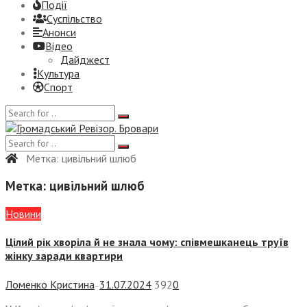
Події
Суспiльство
Анонси
Відео
Дайджест
Культура
Спорт
Метка:
цивільний шлюб
Метка:
цивільний шлюб
Новини
Цілий рік хворіла й не знала чому: співмешканець труїв
жінку заради квартири
Ломенко Кристина
31.07.2024
392
0
—