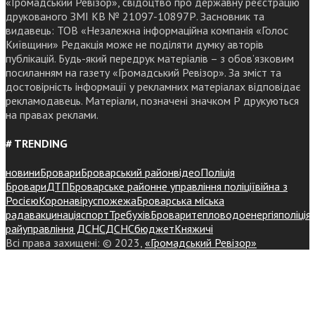
«Громадський Ревізор», свідоцтво про державну реєстрацію
друкованого ЗМІ КВ № 21097-10897Р. Засновник та
видавець: ТОВ «Незалежна інформаційна компанія «Голос
Київщини» Редакція може не поділяти думку авторів
публікацій. Будь-який передрук матеріалів – з обов’язковим
посиланням на газету «Громадський Ревізор». За зміст та
достовірність інформації у рекламних матеріалах відповідає
рекламодавець. Матеріали, позначені значком Р друкуються
на правах реклами.
# TRENDING
новини
Бровари
Броварський район
відео
Поліція
Бровари
ДТП
Броварське районне управління поліції
війна з
Росією
Коронавірус
пожежа
Броварська міська
рада
вакцинація
спорт
Требухів
Броваритепловодоенергія
поліція
райуправління ДСНС
ДСНС
бюджет
Княжичі
Всі права захищені: © 2023,
«Громадський Ревізор»