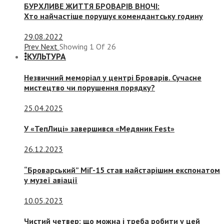
БУРХЛИВЕ ЖИТТЯ БРОВАРІВ ВНОЧІ:
Хто найчастіше порушує комендантську годину
29.08.2022
Prev
Next
Showing
1
Of
26
КУЛЬТУРА
Незвичний меморіал у центрі Броварів. Сучасне
мистецтво чи порушення порядку?
25.04.2025
У «ТепЛиці» завершився «Медяник Fest»
26.12.2023
“Броварський” МіГ-15 став найстарішим експонатом
у музеї авіації
10.05.2023
Чистий четвер: що можна і треба робити у цей