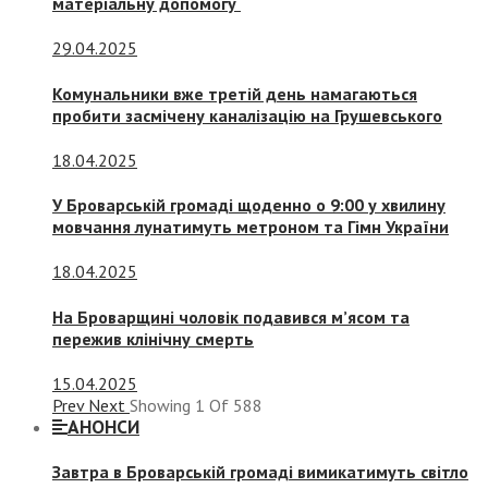
матеріальну допомогу
29.04.2025
Комунальники вже третій день намагаються
пробити засмічену каналізацію на Грушевського
18.04.2025
У Броварській громаді щоденно о 9:00 у хвилину
мовчання лунатимуть метроном та Гімн України
18.04.2025
На Броварщині чоловік подавився м’ясом та
пережив клінічну смерть
15.04.2025
Prev
Next
Showing
1
Of
588
АНОНСИ
Завтра в Броварській громаді вимикатимуть світло