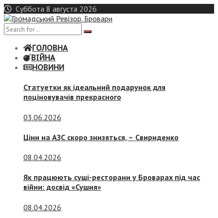
Skip
Суббота 8 августа 2026
to
content
ГОЛОВНА
ВІЙНА
НОВИНИ
Статуетки як ідеальний подарунок для
поціновувачів прекрасного
03.06.2026
Ціни на АЗС скоро знизяться, –
Свириденко
08.04.2026
Як працюють суші-ресторани у Броварах під час
війни: досвід «Сушия»
08.04.2026