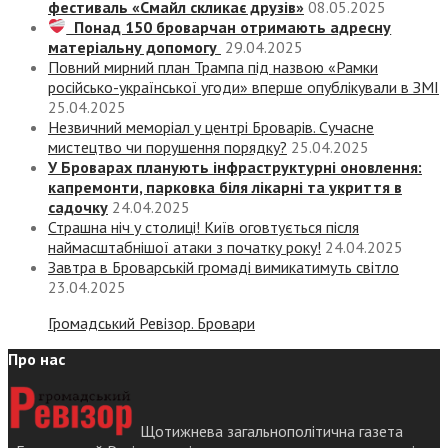
фестиваль «Смайл скликає друзів»
08.05.2025
Понад 150 броварчан отримають адресну
матеріальну допомогу
29.04.2025
Повний мирний план Трампа під назвою «‎Рамки
російсько-української угоди» вперше опублікували в ЗМІ
25.04.2025
Незвичний меморіал у центрі Броварів. Сучасне
мистецтво чи порушення порядку?
25.04.2025
У Броварах планують інфраструктурні оновлення:
капремонти, парковка біля лікарні та укриття в
садочку
24.04.2025
Страшна ніч у столиці! Київ оговтується після
наймасштабнішої атаки з початку року!
24.04.2025
Завтра в Броварській громаді вимикатимуть світло
23.04.2025
Громадський Ревізор. Бровари
Про нас
Щотижнева загальнополітична газета