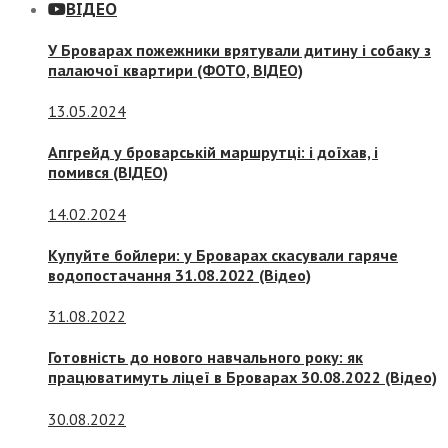
ВІДЕО
У Броварах пожежники врятували дитину і собаку з
палаючої квартири (ФОТО, ВІДЕО)
13.05.2024
Апгрейд у броварській маршрутці: і доїхав, і
помився (ВІДЕО)
14.02.2024
Купуйте бойлери: у Броварах скасували гаряче
водопостачання 31.08.2022 (Відео)
31.08.2022
Готовність до нового навчального року: як
працюватимуть ліцеї в Броварах 30.08.2022 (Відео)
30.08.2022