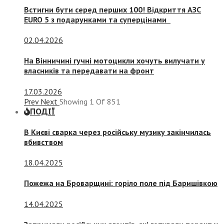
Встигни бути серед перших 100! Відкриття АЗС
EURO 5 з подарунками та суперцінами
02.04.2026
На Вінничині гучні мотоцикли хочуть вилучати у
власників та передавати на фронт
17.03.2026
Prev
Next
Showing
1
Of
851
ПОДІЇ
В Києві сварка через російську музику закінчилась
вбивством
18.04.2025
Пожежа на Броварщині: горіло поле під Баришівкою
14.04.2025