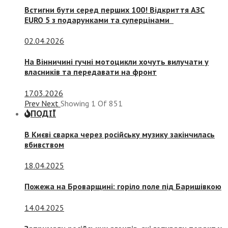
Встигни бути серед перших 100! Відкриття АЗС
EURO 5 з подарунками та суперцінами
02.04.2026
На Вінничині гучні мотоцикли хочуть вилучати у
власників та передавати на фронт
17.03.2026
Prev
Next
Showing
1
Of
851
ПОДІЇ
В Києві сварка через російську музику закінчилась
вбивством
18.04.2025
Пожежа на Броварщині: горіло поле під Баришівкою
14.04.2025