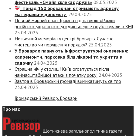
фестиваль «Смайл скликає друзів»
08.05.2025
Понад 150 броварчан отримають адресну
матеріальну допомогу
29.04.2025
Повний мирний план Трампа під назвою «‎Рамки
російсько-української угоди» вперше опублікували в ЗМІ
25.04.2025
Незвичний меморіал у центрі Броварів. Сучасне
мистецтво чи порушення порядку?
25.04.2025
У Броварах планують інфраструктурні оновлення:
капремонти, парковка біля лікарні та укриття в
садочку
24.04.2025
Страшна ніч у столиці! Київ оговтується після
наймасштабнішої атаки з початку року!
24.04.2025
Завтра в Броварській громаді вимикатимуть світло
23.04.2025
Громадський Ревізор. Бровари
Про нас
Щотижнева загальнополітична газета