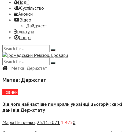
Події
Суспiльство
Анонси
Відео
Дайджест
Культура
Спорт
Метка:
Держстат
Метка:
Держстат
Новини
Від чого найчастіше помирали українці цьогоріч: свіжі
дані від Держстату
Марія Петренко
23.11.2021
1 425
0
—