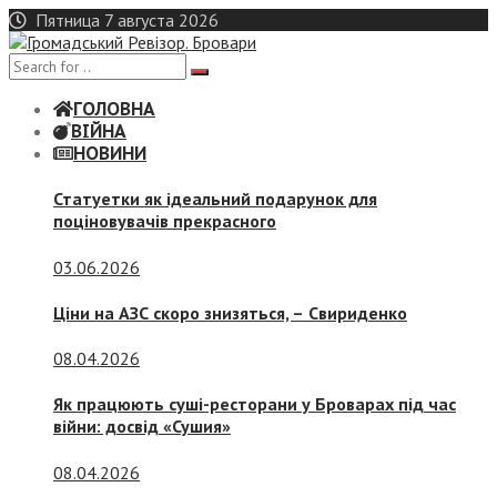
Skip
Пятница 7 августа 2026
to
content
ГОЛОВНА
ВІЙНА
НОВИНИ
Статуетки як ідеальний подарунок для
поціновувачів прекрасного
03.06.2026
Ціни на АЗС скоро знизяться, –
Свириденко
08.04.2026
Як працюють суші-ресторани у Броварах під час
війни: досвід «Сушия»
08.04.2026