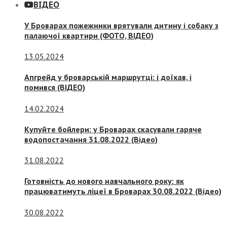
ВІДЕО
У Броварах пожежники врятували дитину і собаку з
палаючої квартири (ФОТО, ВІДЕО)
13.05.2024
Апгрейд у броварській маршрутці: і доїхав, і
помився (ВІДЕО)
14.02.2024
Купуйте бойлери: у Броварах скасували гаряче
водопостачання 31.08.2022 (Відео)
31.08.2022
Готовність до нового навчального року: як
працюватимуть ліцеї в Броварах 30.08.2022 (Відео)
30.08.2022