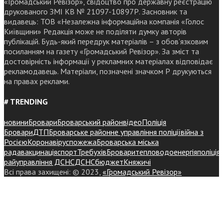
«Громадський Ревізор», свідоцтво про державну реєстрацію
друкованого ЗМІ КВ № 21097-10897Р. Засновник та
видавець: ТОВ «Незалежна інформаційна компанія «Голос
Київщини» Редакція може не поділяти думку авторів
публікацій. Будь-який передрук матеріалів – з обов’язковим
посиланням на газету «Громадський Ревізор». За зміст та
достовірність інформації у рекламних матеріалах відповідає
рекламодавець. Матеріали, позначені значком Р друкуються
на правах реклами.
# TRENDING
новини
Бровари
Броварський район
відео
Поліція
Бровари
ДТП
Броварське районне управління поліції
війна з
Росією
Коронавірус
пожежа
Броварська міська
рада
вакцинація
спорт
Требухів
Броваритепловодоенергія
поліція
райуправління ДСНС
ДСНС
бюджет
Княжичі
Всі права захищені: © 2023,
«Громадський Ревізор»