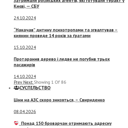
Затримали російських агентів, які готували теракт у
Києві, — СБУ
24.10.2024
“Накачав” дитину психотропами та згвалтував –
киянин проведе 14 років за ґратами
15.10.2024
Протаранив дерево і ледве не погубив трьох
пасажирів
14.10.2024
Prev
Next
Showing
1
Of
86
СУСПIЛЬСТВО
Ціни на АЗС скоро знизяться, –
Свириденко
08.04.2026
Понад 150 броварчан отримають адресну