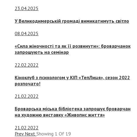
23.04.2025
У Великодимерській громаді вимикатимуть світло
08.04.2025
«Сила жіночності та як її розвинути»: броварчанок
запрошують на семінар
22.02.2022
Кіноклуб з психологом у КІП «ТепЛиця», сезон 2022
розпочато!
21.02.2022
Броварська міська бібліотека запрошує броварчан
на художню виставку «Живопис життя»
21.02.2022
Prev
Next
Showing
1
Of
19