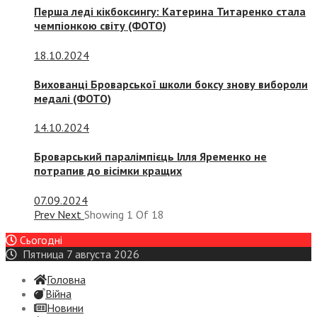
Перша леді кікбоксингу: Катерина Титаренко стала
чемпіонкою світу (ФОТО)
18.10.2024
Вихованці Броварської школи боксу знову вибороли
медалі (ФОТО)
14.10.2024
Броварський паралімпієць Ілля Яременко не
потрапив до вісімки кращих
07.09.2024
Prev
Next
Showing
1
Of
18
Сьогодні
Пятница 7 августа 2026
Головна
Війна
Новини