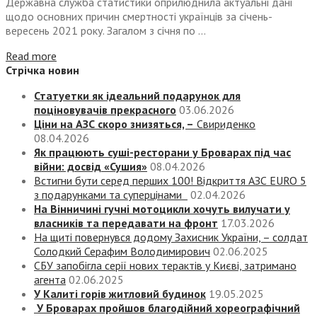
Державна служба статистики оприлюднила актуальні дані
щодо основних причин смертності українців за січень-
вересень 2021 року. Загалом з січня по ...
Read more
Стрічка новин
Статуетки як ідеальний подарунок для
поціновувачів прекрасного
03.06.2026
Ціни на АЗС скоро знизяться, –
Свириденко
08.04.2026
Як працюють суші-ресторани у Броварах під час
війни: досвід «Сушия»
08.04.2026
Встигни бути серед перших 100! Відкриття АЗС EURO 5
з подарунками та суперцінами
02.04.2026
На Вінничині гучні мотоцикли хочуть вилучати у
власників та передавати на фронт
17.03.2026
На щиті повернувся додому Захисник України, – солдат
Солодкий Серафим Володимирович
02.06.2025
СБУ запобігла серії нових терактів у Києві, затримано
агента
02.06.2025
У Калиті горів житловий будинок
19.05.2025
У Броварах пройшов благодійний хореографічний