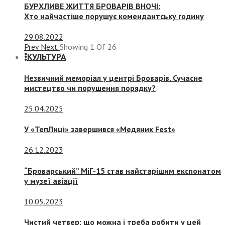
БУРХЛИВЕ ЖИТТЯ БРОВАРІВ ВНОЧІ:
Хто найчастіше порушує комендантську годину
29.08.2022
Prev
Next
Showing
1
Of
26
КУЛЬТУРА
Незвичний меморіал у центрі Броварів. Сучасне
мистецтво чи порушення порядку?
25.04.2025
У «ТепЛиці» завершився «Медяник Fest»
26.12.2023
“Броварський” МіГ-15 став найстарішим експонатом
у музеї авіації
10.05.2023
Чистий четвер: що можна і треба робити у цей