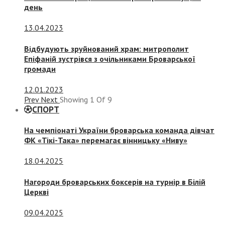
день
13.04.2023
Відбудують зруйнований храм: митрополит
Епіфаній зустрівся з очільниками Броварської
громади
12.01.2023
Prev
Next
Showing
1
Of
9
СПОРТ
На чемпіонаті України броварська команда дівчат
ФК «Тікі-Така» перемагає вінницьку «Ниву»
18.04.2025
Нагороди броварських боксерів на турнір в Білій
Церкві
09.04.2025