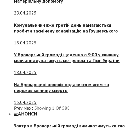
матеріальну допомогу
29.04.2025
Комунальники вже третій день намагаються
пробити засмічену каналізацію на Грушевського
18.04.2025
У Броварській громаді щоденно о 9:00 у хвилину
мовчання лунатимуть метроном та Гімн України
18.04.2025
На Броварщині чоловік подавився м’ясом та
пережив клінічну смерть
15.04.2025
Prev
Next
Showing
1
Of
588
АНОНСИ
Завтра в Броварській громаді вимикатимуть світло