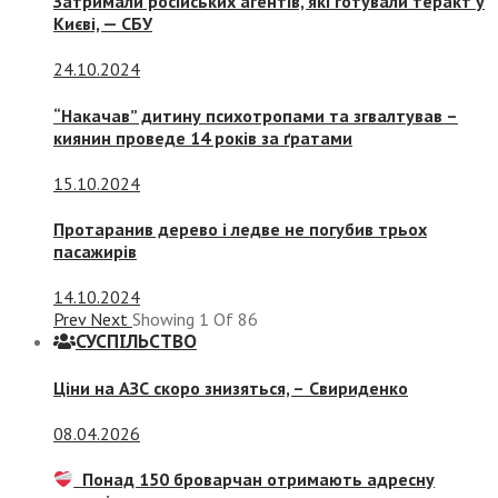
Затримали російських агентів, які готували теракт у
Києві, — СБУ
24.10.2024
“Накачав” дитину психотропами та згвалтував –
киянин проведе 14 років за ґратами
15.10.2024
Протаранив дерево і ледве не погубив трьох
пасажирів
14.10.2024
Prev
Next
Showing
1
Of
86
СУСПIЛЬСТВО
Ціни на АЗС скоро знизяться, –
Свириденко
08.04.2026
Понад 150 броварчан отримають адресну