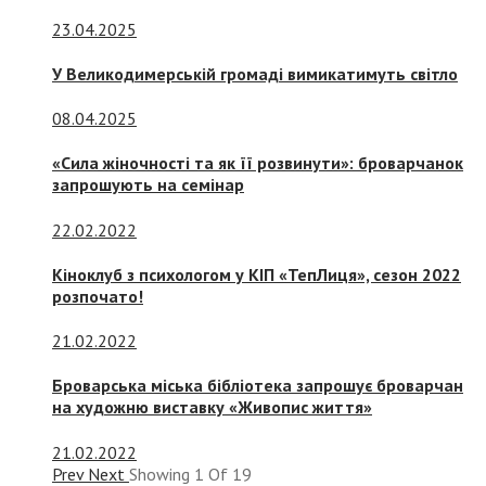
23.04.2025
У Великодимерській громаді вимикатимуть світло
08.04.2025
«Сила жіночності та як її розвинути»: броварчанок
запрошують на семінар
22.02.2022
Кіноклуб з психологом у КІП «ТепЛиця», сезон 2022
розпочато!
21.02.2022
Броварська міська бібліотека запрошує броварчан
на художню виставку «Живопис життя»
21.02.2022
Prev
Next
Showing
1
Of
19