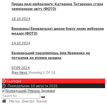
Перша леді кікбоксингу: Катерина Титаренко стала
чемпіонкою світу (ФОТО)
18.10.2024
Вихованці Броварської школи боксу знову вибороли
медалі (ФОТО)
14.10.2024
Броварський паралімпієць Ілля Яременко не
потрапив до вісімки кращих
07.09.2024
Prev
Next
Showing
1
Of
18
Сьогодні
Понедельник 10 августа 2026
Метка:
Дмитро Ткачов