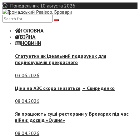
Skip
Понедельник 10 августа 2026
to
content
ГОЛОВНА
ВІЙНА
НОВИНИ
Статуетки як ідеальний подарунок для
поціновувачів прекрасного
03.06.2026
Ціни на АЗС скоро знизяться, –
Свириденко
08.04.2026
Як працюють суші-ресторани у Броварах під час
війни: досвід «Сушия»
08.04.2026