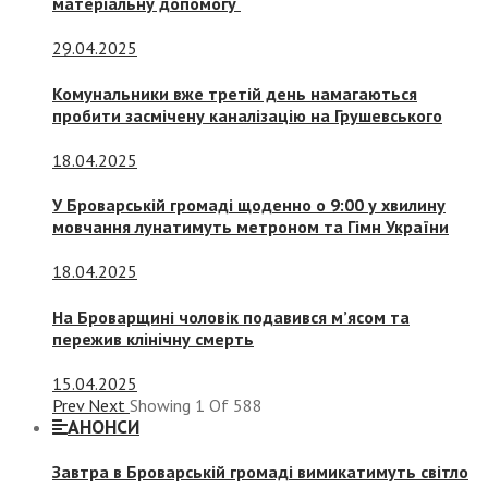
матеріальну допомогу
29.04.2025
Комунальники вже третій день намагаються
пробити засмічену каналізацію на Грушевського
18.04.2025
У Броварській громаді щоденно о 9:00 у хвилину
мовчання лунатимуть метроном та Гімн України
18.04.2025
На Броварщині чоловік подавився м’ясом та
пережив клінічну смерть
15.04.2025
Prev
Next
Showing
1
Of
588
АНОНСИ
Завтра в Броварській громаді вимикатимуть світло