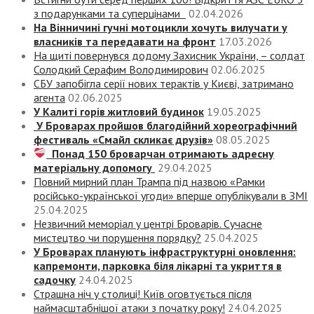
з подарунками та суперцінами
02.04.2026
На Вінничині гучні мотоцикли хочуть вилучати у
власників та передавати на фронт
17.03.2026
На щиті повернувся додому Захисник України, – солдат
Солодкий Серафим Володимирович
02.06.2025
СБУ запобігла серії нових терактів у Києві, затримано
агента
02.06.2025
У Калиті горів житловий будинок
19.05.2025
У Броварах пройшов благодійний хореографічний
фестиваль «Смайл скликає друзів»
08.05.2025
Понад 150 броварчан отримають адресну
матеріальну допомогу
29.04.2025
Повний мирний план Трампа під назвою «‎Рамки
російсько-української угоди» вперше опублікували в ЗМІ
25.04.2025
Незвичний меморіал у центрі Броварів. Сучасне
мистецтво чи порушення порядку?
25.04.2025
У Броварах планують інфраструктурні оновлення:
капремонти, парковка біля лікарні та укриття в
садочку
24.04.2025
Страшна ніч у столиці! Київ оговтується після
наймасштабнішої атаки з початку року!
24.04.2025