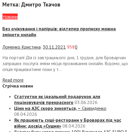
Метка:
Дмитро Ткачов
Новини
Без очікування і папірців: відтепер прописку можна
змінити онлайн
Ломенко Кристина
30.11.2021
958
0
—
На порталі Дія із завтрашнього дня, 1 грудня, для броварчан
запрацює послуга зміни місця проживання онлайн. Відомо, що
опція працюватиме поки у т...
Read more
Стрічка новин
Статуетки як ідеальний подарунок для
поціновувачів прекрасного
03.06.2026
Ціни на АЗС скоро знизяться, –
Свириденко
08.04.2026
Як працюють суші-ресторани у Броварах під час
війни: досвід «Сушия»
08.04.2026
Встигни бути серед перших 100! Відкриття АЗС EURO 5