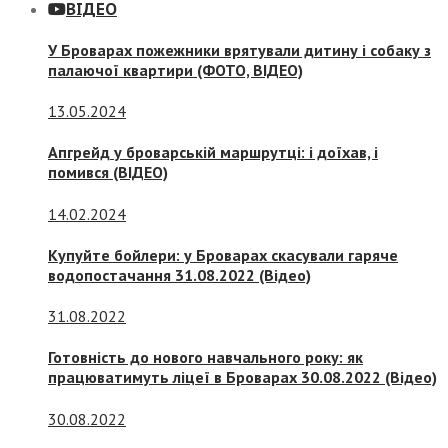
ВІДЕО
У Броварах пожежники врятували дитину і собаку з
палаючої квартири (ФОТО, ВІДЕО)
13.05.2024
Апгрейд у броварській маршрутці: і доїхав, і
помився (ВІДЕО)
14.02.2024
Купуйте бойлери: у Броварах скасували гаряче
водопостачання 31.08.2022 (Відео)
31.08.2022
Готовність до нового навчального року: як
працюватимуть ліцеї в Броварах 30.08.2022 (Відео)
30.08.2022