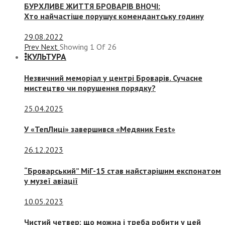
БУРХЛИВЕ ЖИТТЯ БРОВАРІВ ВНОЧІ:
Хто найчастіше порушує комендантську годину
29.08.2022
Prev
Next
Showing
1
Of
26
КУЛЬТУРА
Незвичний меморіал у центрі Броварів. Сучасне
мистецтво чи порушення порядку?
25.04.2025
У «ТепЛиці» завершився «Медяник Fest»
26.12.2023
“Броварський” МіГ-15 став найстарішим експонатом
у музеї авіації
10.05.2023
Чистий четвер: що можна і треба робити у цей