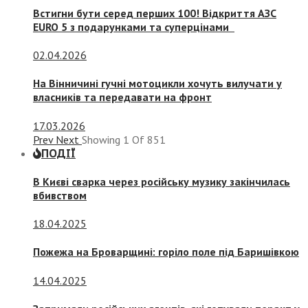
Встигни бути серед перших 100! Відкриття АЗС
EURO 5 з подарунками та суперцінами
02.04.2026
На Вінничині гучні мотоцикли хочуть вилучати у
власників та передавати на фронт
17.03.2026
Prev
Next
Showing
1
Of
851
ПОДІЇ
В Києві сварка через російську музику закінчилась
вбивством
18.04.2025
Пожежа на Броварщині: горіло поле під Баришівкою
14.04.2025