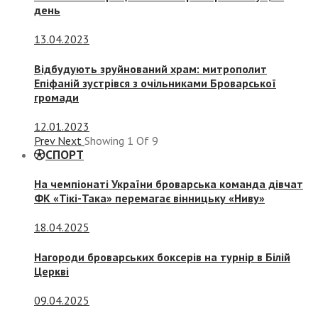
день
13.04.2023
Відбудують зруйнований храм: митрополит
Епіфаній зустрівся з очільниками Броварської
громади
12.01.2023
Prev
Next
Showing
1
Of
9
СПОРТ
На чемпіонаті України броварська команда дівчат
ФК «Тікі-Така» перемагає вінницьку «Ниву»
18.04.2025
Нагороди броварських боксерів на турнір в Білій
Церкві
09.04.2025