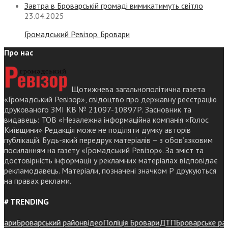
Завтра в Броварській громаді вимикатимуть світло
23.04.2025
Громадський Ревізор. Бровари
Про нас
Щотижнева загальнополітична газета
«Громадський Ревізор», свідоцтво про державну реєстрацію
друкованого ЗМІ КВ № 21097-10897Р. Засновник та
видавець: ТОВ «Незалежна інформаційна компанія «Голос
Київщини» Редакція може не поділяти думку авторів
публікацій. Будь-який передрук матеріалів – з обов’язковим
посиланням на газету «Громадський Ревізор». За зміст та
достовірність інформації у рекламних матеріалах відповідає
рекламодавець. Матеріали, позначені значком Р друкуються
на правах реклами.
# TRENDING
ри
Броварський район
відео
Поліція Бровари
ДТП
Броварське районн