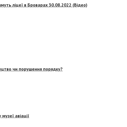
муть ліцеї в Броварах 30.08.2022 (Відео)
тецтво чи порушення порядку?
 музеї авіації