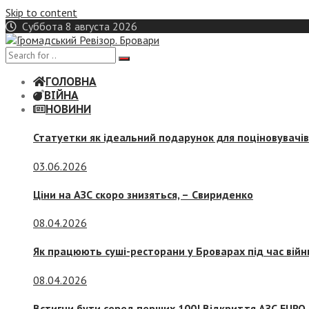
Skip to content
Суббота 8 августа 2026
ГОЛОВНА
ВІЙНА
НОВИНИ
Статуетки як ідеальний подарунок для поціновувачі
03.06.2026
Ціни на АЗС скоро знизяться, –
Свириденко
08.04.2026
Як працюють суші-ресторани у Броварах під час війн
08.04.2026
Встигни бути серед перших 100! Відкриття АЗС EURO