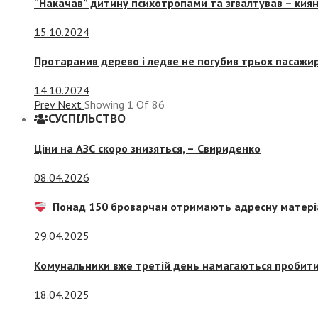
“Накачав” дитину психотропами та згвалтував – киян
15.10.2024
Протаранив дерево і ледве не погубив трьох пасажир
14.10.2024
Prev
Next
Showing
1
Of
86
СУСПIЛЬСТВО
Ціни на АЗС скоро знизяться, –
Свириденко
08.04.2026
Понад 150 броварчан отримають адресну матері
29.04.2025
Комунальники вже третій день намагаються пробити 
18.04.2025