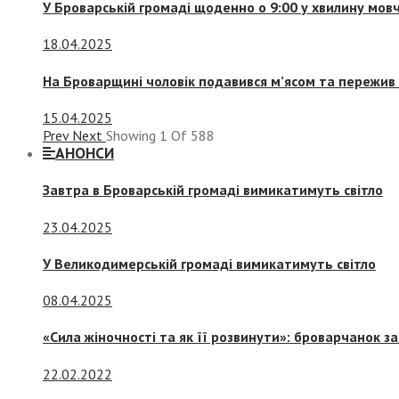
У Броварській громаді щоденно о 9:00 у хвилину мо
18.04.2025
На Броварщині чоловік подавився м’ясом та пережив 
15.04.2025
Prev
Next
Showing
1
Of
588
АНОНСИ
Завтра в Броварській громаді вимикатимуть світло
23.04.2025
У Великодимерській громаді вимикатимуть світло
08.04.2025
«Сила жіночності та як її розвинути»: броварчанок 
22.02.2022