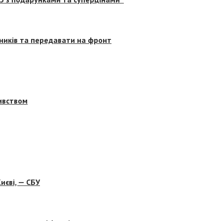
сників та передавати на фронт
бивством
иєві, — СБУ