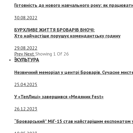
Готовність до нового навчального року: як працювати
30.08.2022
БУРХЛИВЕ ЖИТТЯ БРОВАРІВ ВНОЧІ:
Хто найчастіше порушує комендантську годину
29.08.2022
Prev
Next
Showing
1
Of
26
КУЛЬТУРА
Незвичний меморіал у центрі Броварів. Сучасне мис
25.04.2025
У «ТепЛиці» завершився «Медяник Fest»
26.12.2023
“Броварський” МіГ-15 став найстарішим експонатом у