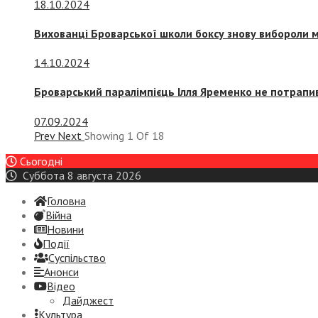
18.10.2024
Вихованці Броварської школи боксу знову вибороли 
14.10.2024
Броварський паралімпієць Ілля Яременко не потрапив
07.09.2024
Prev
Next
Showing
1
Of
18
Сьогодні
Суббота 8 августа 2026
Головна
Війна
Новини
Події
Суспiльство
Анонси
Відео
Дайджест
Культура