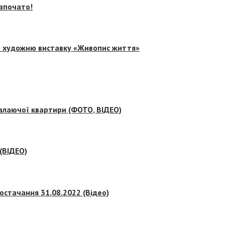
озпочато!
на художню виставку «Живопис життя»
палаючої квартири (ФОТО, ВІДЕО)
 (ВІДЕО)
остачання 31.08.2022 (Відео)