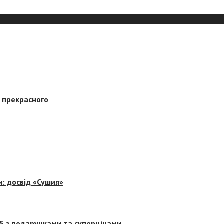
в прекрасного
и: досвід «Сушия»
 5 з подарунками та суперцінами