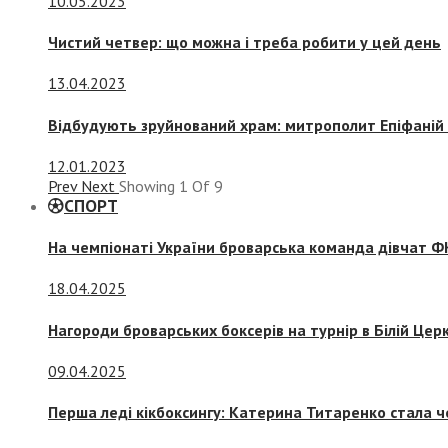
10.05.2023
Чистий четвер: що можна і треба робити у цей день
13.04.2023
Відбудують зруйнований храм: митрополит Епіфаній 
12.01.2023
Prev
Next
Showing
1
Of
9
СПОРТ
На чемпіонаті України броварська команда дівчат ФК
18.04.2025
Нагороди броварських боксерів на турнір в Білій Церк
09.04.2025
Перша леді кікбоксингу: Катерина Титаренко стала ч