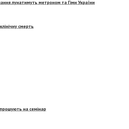
вчання лунатимуть метроном та Гімн України
клінічну смерть
запрошують на семінар