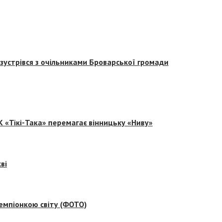
зустрівся з очільниками Броварської громади
 «Тікі-Така» перемагає вінницьку «Ниву»
ві
емпіонкою світу (ФОТО)