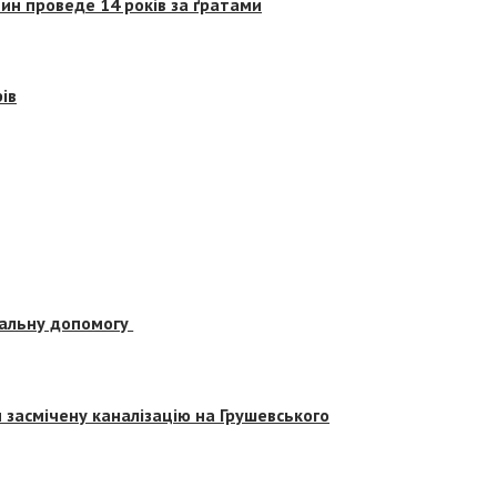
ин проведе 14 років за ґратами
ів
альну допомогу
засмічену каналізацію на Грушевського