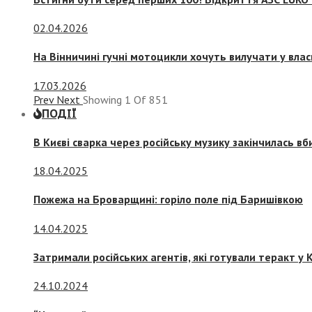
02.04.2026
На Вінничині гучні мотоцикли хочуть вилучати у вла
17.03.2026
Prev
Next
Showing
1
Of
851
ПОДІЇ
В Києві сварка через російську музику закінчилась в
18.04.2025
Пожежа на Броварщині: горіло поле під Баришівкою
14.04.2025
Затримали російських агентів, які готували теракт у К
24.10.2024