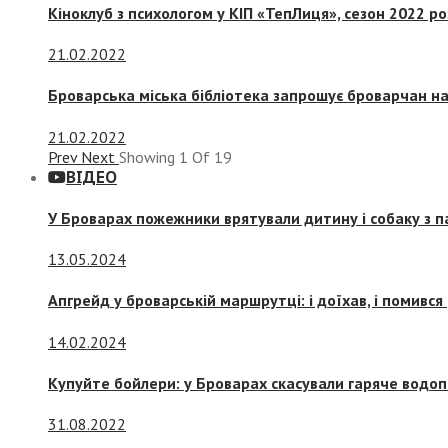
Кіноклуб з психологом у КІП «ТепЛиця», сезон 2022 р
21.02.2022
Броварська міська бібліотека запрошує броварчан 
21.02.2022
Prev
Next
Showing
1
Of
19
ВІДЕО
У Броварах пожежники врятували дитину і собаку з 
13.05.2024
Апгрейд у броварській маршрутці: і доїхав, і помився
14.02.2024
Купуйте бойлери: у Броварах скасували гаряче водоп
31.08.2022